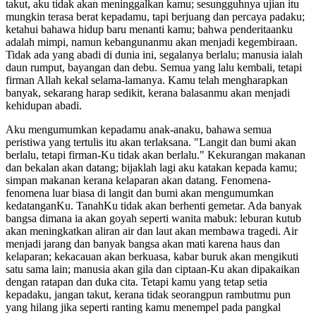
takut, aku tidak akan meninggalkan kamu; sesungguhnya ujian itu
mungkin terasa berat kepadamu, tapi berjuang dan percaya padaku;
ketahui bahawa hidup baru menanti kamu; bahwa penderitaanku
adalah mimpi, namun kebangunanmu akan menjadi kegembiraan.
Tidak ada yang abadi di dunia ini, segalanya berlalu; manusia ialah
daun rumput, bayangan dan debu. Semua yang lalu kembali, tetapi
firman Allah kekal selama-lamanya. Kamu telah mengharapkan
banyak, sekarang harap sedikit, kerana balasanmu akan menjadi
kehidupan abadi.
Aku mengumumkan kepadamu anak-anaku, bahawa semua
peristiwa yang tertulis itu akan terlaksana. "Langit dan bumi akan
berlalu, tetapi firman-Ku tidak akan berlalu." Kekurangan makanan
dan bekalan akan datang; bijaklah lagi aku katakan kepada kamu;
simpan makanan kerana kelaparan akan datang. Fenomena-
fenomena luar biasa di langit dan bumi akan mengumumkan
kedatanganKu. TanahKu tidak akan berhenti gemetar. Ada banyak
bangsa dimana ia akan goyah seperti wanita mabuk: leburan kutub
akan meningkatkan aliran air dan laut akan membawa tragedi. Air
menjadi jarang dan banyak bangsa akan mati karena haus dan
kelaparan; kekacauan akan berkuasa, kabar buruk akan mengikuti
satu sama lain; manusia akan gila dan ciptaan-Ku akan dipakaikan
dengan ratapan dan duka cita. Tetapi kamu yang tetap setia
kepadaku, jangan takut, kerana tidak seorangpun rambutmu pun
yang hilang jika seperti ranting kamu menempel pada pangkal