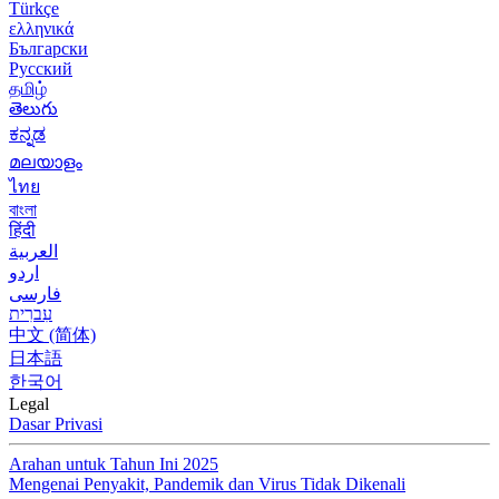
Türkçe
ελληνικά
Български
Русский
தமிழ்
తెలుగు
ಕನ್ನಡ
മലയാളം
ไทย
বাংলা
हिंदी
العربية
اردو
فارسی
עִברִית
中文 (简体)
日本語
한국어
Legal
Dasar Privasi
Arahan untuk Tahun Ini 2025
Mengenai Penyakit, Pandemik dan Virus Tidak Dikenali