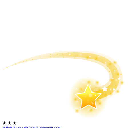
★
★
★