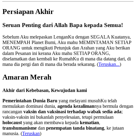
Persiapan Akhir
Seruan Penting dari Allah Bapa kepada Semua!
Sebelum Aku melepaskan LenganKu dengan SEGALA Kuatanya,
MENEMPAH Planet Bumi, Aku mahu MEMINTAMAN SETIAP
ORANG untuk mengikuti Petunjuk dan Arahan yang Aku berikan
dalam Pesanan ini kerana Aku mahu SETIAP ORANG,
diselamatkan dan kembali ke RumahKu di mana dia datang dari, di
mana dia pergi dan di mana dia berada sekarang.
(
Teruskan...
)
Amaran Merah
Akhir dari Kebebasan, Kewujudan kami
Pemerintahan Dunia Baru
yang melayani musuhKu telah
memulakan dominasi dunia,
agenda kezaliman
nya bermula dengan
rancangan
vaksin dan vaksinasi terhadap wabak sedia ada
;
vaksin-vaksin ini bukanlah penyelesaian, tetapi permulaan
holocaust
yang akan membawa kepada
kematian
,
transhumanisme
dan
penempatan tanda binatang
, ke jutaan
manusia. (
Teruskan
)