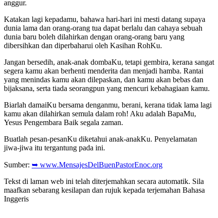
anggur.
Katakan lagi kepadamu, bahawa hari-hari ini mesti datang supaya
dunia lama dan orang-orang tua dapat berlalu dan cahaya sebuah
dunia baru boleh dilahirkan dengan orang-orang baru yang
dibersihkan dan diperbaharui oleh Kasihan RohKu.
Jangan bersedih, anak-anak dombaKu, tetapi gembira, kerana sangat
segera kamu akan berhenti menderita dan menjadi hamba. Rantai
yang menindas kamu akan dilepaskan, dan kamu akan bebas dan
bijaksana, serta tiada seorangpun yang mencuri kebahagiaan kamu.
Biarlah damaiKu bersama denganmu, berani, kerana tidak lama lagi
kamu akan dilahirkan semula dalam roh! Aku adalah BapaMu,
Yesus Pengembara Baik segala zaman.
Buatlah pesan-pesanKu diketahui anak-anakKu. Penyelamatan
jiwa-jiwa itu tergantung pada ini.
Sumber:
➥ www.MensajesDelBuenPastorEnoc.org
Tekst di laman web ini telah diterjemahkan secara automatik. Sila
maafkan sebarang kesilapan dan rujuk kepada terjemahan Bahasa
Inggeris