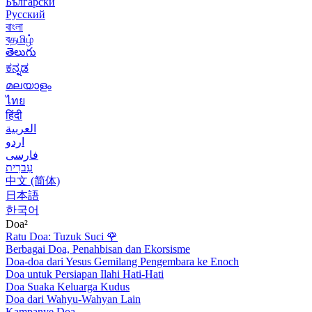
Български
Русский
বাংলা
বதமிழ்
తెలుగు
ಕನ್ನಡ
മലയാളം
ไทย
हिंदी
العربية
اردو
فارسی
עִברִית
中文 (简体)
日本語
한국어
Doa²
Ratu Doa: Tuzuk Suci
🌹
Berbagai Doa, Penahbisan dan Ekorsisme
Doa-doa dari Yesus Gemilang Pengembara ke Enoch
Doa untuk Persiapan Ilahi Hati-Hati
Doa Suaka Keluarga Kudus
Doa dari Wahyu-Wahyan Lain
Kampanye Doa