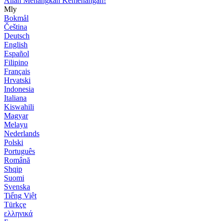
Allah Menangkan Kemenangan!
Mly
Bokmål
Čeština
Deutsch
English
Español
Filipino
Français
Hrvatski
Indonesia
Italiana
Kiswahili
Magyar
Melayu
Nederlands
Polski
Português
Română
Shqip
Suomi
Svenska
Tiếng Việt
Türkçe
ελληνικά