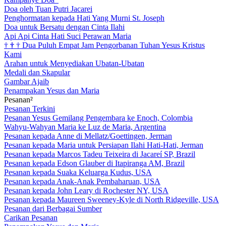
Doa oleh Tuan Putri Jacarei
Penghormatan kepada Hati Yang Murni St. Joseph
Doa untuk Bersatu dengan Cinta Ilahi
Api Api Cinta Hati Suci Perawan Maria
†
†
†
Dua Puluh Empat Jam Pengorbanan Tuhan Yesus Kristus
Kami
Arahan untuk Menyediakan Ubatan-Ubatan
Medali dan Skapular
Gambar Ajaib
Penampakan Yesus dan Maria
Pesanan²
Pesanan Terkini
Pesanan Yesus Gemilang Pengembara ke Enoch, Colombia
Wahyu-Wahyan Maria ke Luz de Maria, Argentina
Pesanan kepada Anne di Mellatz/Goettingen, Jerman
Pesanan kepada Maria untuk Persiapan Ilahi Hati-Hati, Jerman
Pesanan kepada Marcos Tadeu Teixeira di Jacareí SP, Brazil
Pesanan kepada Edson Glauber di Itapiranga AM, Brazil
Pesanan kepada Suaka Keluarga Kudus, USA
Pesanan kepada Anak-Anak Pembaharuan, USA
Pesanan kepada John Leary di Rochester NY, USA
Pesanan kepada Maureen Sweeney-Kyle di North Ridgeville, USA
Pesanan dari Berbagai Sumber
Carikan Pesanan