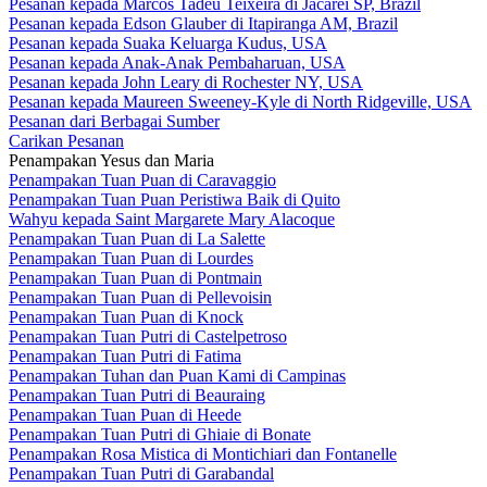
Pesanan kepada Marcos Tadeu Teixeira di Jacareí SP, Brazil
Pesanan kepada Edson Glauber di Itapiranga AM, Brazil
Pesanan kepada Suaka Keluarga Kudus, USA
Pesanan kepada Anak-Anak Pembaharuan, USA
Pesanan kepada John Leary di Rochester NY, USA
Pesanan kepada Maureen Sweeney-Kyle di North Ridgeville, USA
Pesanan dari Berbagai Sumber
Carikan Pesanan
Penampakan Yesus dan Maria
Penampakan Tuan Puan di Caravaggio
Penampakan Tuan Puan Peristiwa Baik di Quito
Wahyu kepada Saint Margarete Mary Alacoque
Penampakan Tuan Puan di La Salette
Penampakan Tuan Puan di Lourdes
Penampakan Tuan Puan di Pontmain
Penampakan Tuan Puan di Pellevoisin
Penampakan Tuan Puan di Knock
Penampakan Tuan Putri di Castelpetroso
Penampakan Tuan Putri di Fatima
Penampakan Tuhan dan Puan Kami di Campinas
Penampakan Tuan Putri di Beauraing
Penampakan Tuan Puan di Heede
Penampakan Tuan Putri di Ghiaie di Bonate
Penampakan Rosa Mistica di Montichiari dan Fontanelle
Penampakan Tuan Putri di Garabandal