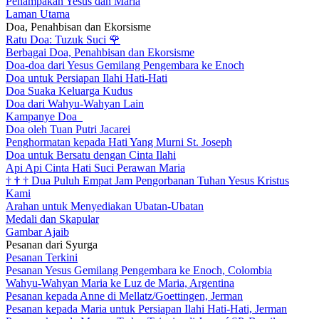
Penampakan Yesus dan Maria
Laman Utama
Doa, Penahbisan dan Ekorsisme
Ratu Doa: Tuzuk Suci
🌹
Berbagai Doa, Penahbisan dan Ekorsisme
Doa-doa dari Yesus Gemilang Pengembara ke Enoch
Doa untuk Persiapan Ilahi Hati-Hati
Doa Suaka Keluarga Kudus
Doa dari Wahyu-Wahyan Lain
Kampanye Doa
Doa oleh Tuan Putri Jacarei
Penghormatan kepada Hati Yang Murni St. Joseph
Doa untuk Bersatu dengan Cinta Ilahi
Api Api Cinta Hati Suci Perawan Maria
†
†
†
Dua Puluh Empat Jam Pengorbanan Tuhan Yesus Kristus
Kami
Arahan untuk Menyediakan Ubatan-Ubatan
Medali dan Skapular
Gambar Ajaib
Pesanan dari Syurga
Pesanan Terkini
Pesanan Yesus Gemilang Pengembara ke Enoch, Colombia
Wahyu-Wahyan Maria ke Luz de Maria, Argentina
Pesanan kepada Anne di Mellatz/Goettingen, Jerman
Pesanan kepada Maria untuk Persiapan Ilahi Hati-Hati, Jerman