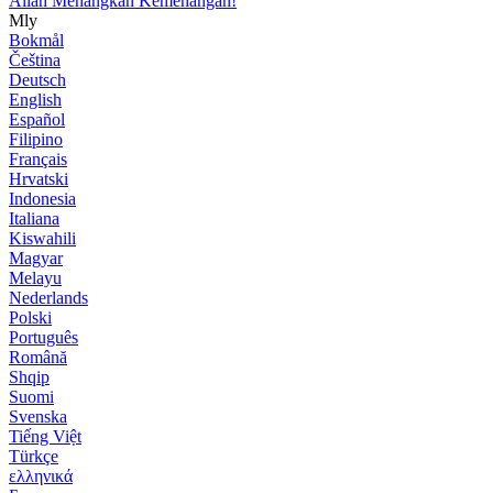
Allah Menangkan Kemenangan!
Mly
Bokmål
Čeština
Deutsch
English
Español
Filipino
Français
Hrvatski
Indonesia
Italiana
Kiswahili
Magyar
Melayu
Nederlands
Polski
Português
Română
Shqip
Suomi
Svenska
Tiếng Việt
Türkçe
ελληνικά