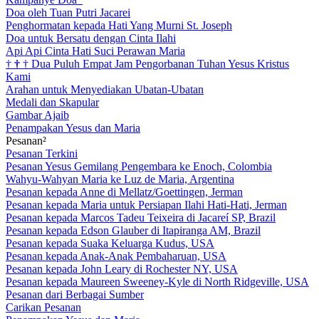
Doa oleh Tuan Putri Jacarei
Penghormatan kepada Hati Yang Murni St. Joseph
Doa untuk Bersatu dengan Cinta Ilahi
Api Api Cinta Hati Suci Perawan Maria
†
†
†
Dua Puluh Empat Jam Pengorbanan Tuhan Yesus Kristus
Kami
Arahan untuk Menyediakan Ubatan-Ubatan
Medali dan Skapular
Gambar Ajaib
Penampakan Yesus dan Maria
Pesanan²
Pesanan Terkini
Pesanan Yesus Gemilang Pengembara ke Enoch, Colombia
Wahyu-Wahyan Maria ke Luz de Maria, Argentina
Pesanan kepada Anne di Mellatz/Goettingen, Jerman
Pesanan kepada Maria untuk Persiapan Ilahi Hati-Hati, Jerman
Pesanan kepada Marcos Tadeu Teixeira di Jacareí SP, Brazil
Pesanan kepada Edson Glauber di Itapiranga AM, Brazil
Pesanan kepada Suaka Keluarga Kudus, USA
Pesanan kepada Anak-Anak Pembaharuan, USA
Pesanan kepada John Leary di Rochester NY, USA
Pesanan kepada Maureen Sweeney-Kyle di North Ridgeville, USA
Pesanan dari Berbagai Sumber
Carikan Pesanan