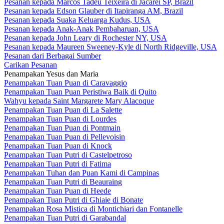
Pesanan kepada Marcos Tadeu Teixeira di Jacareí SP, Brazil
Pesanan kepada Edson Glauber di Itapiranga AM, Brazil
Pesanan kepada Suaka Keluarga Kudus, USA
Pesanan kepada Anak-Anak Pembaharuan, USA
Pesanan kepada John Leary di Rochester NY, USA
Pesanan kepada Maureen Sweeney-Kyle di North Ridgeville, USA
Pesanan dari Berbagai Sumber
Carikan Pesanan
Penampakan Yesus dan Maria
Penampakan Tuan Puan di Caravaggio
Penampakan Tuan Puan Peristiwa Baik di Quito
Wahyu kepada Saint Margarete Mary Alacoque
Penampakan Tuan Puan di La Salette
Penampakan Tuan Puan di Lourdes
Penampakan Tuan Puan di Pontmain
Penampakan Tuan Puan di Pellevoisin
Penampakan Tuan Puan di Knock
Penampakan Tuan Putri di Castelpetroso
Penampakan Tuan Putri di Fatima
Penampakan Tuhan dan Puan Kami di Campinas
Penampakan Tuan Putri di Beauraing
Penampakan Tuan Puan di Heede
Penampakan Tuan Putri di Ghiaie di Bonate
Penampakan Rosa Mistica di Montichiari dan Fontanelle
Penampakan Tuan Putri di Garabandal