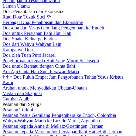
Penampakan Yesus dan Maria
Laman Utama
Doa, Penahbisan dan Ekorsisme
Ratu Doa: Tuzuk Suci
🌹
Berbagai Doa, Penahbisan dan Ekorsisme
Doa-doa dari Yesus Gemilang Pengembara ke Enoch
Doa untuk Persiapan Ilahi Hati-Hati
Doa Suaka Keluarga Kudus
Doa dari Wahyu-Wahyan Lain
Kampanye Doa
Doa oleh Tuan Putri Jacarei
Penghormatan kepada Hati Yang Murni St. Joseph
Doa untuk Bersatu dengan Cinta Ilahi
Api Api Cinta Hati Suci Perawan Maria
†
†
†
Dua Puluh Empat Jam Pengorbanan Tuhan Yesus Kristus
Kami
Arahan untuk Menyediakan Ubatan-Ubatan
Medali dan Skapular
Gambar Ajaib
Pesanan dari Syurga
Pesanan Terkini
Pesanan Yesus Gemilang Pengembara ke Enoch, Colombia
Wahyu-Wahyan Maria ke Luz de Maria, Argentina
Pesanan kepada Anne di Mellatz/Goettingen, Jerman
Pesanan kepada Maria untuk Persiapan Ilahi Hati-Hati, Jerman