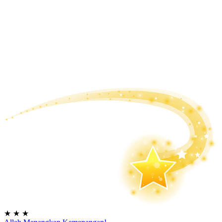
★
★
★