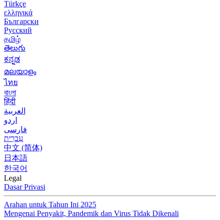
Türkçe
ελληνικά
Български
Русский
தமிழ்
తెలుగు
ಕನ್ನಡ
മലയാളം
ไทย
বাংলা
हिंदी
العربية
اردو
فارسی
עִברִית
中文 (简体)
日本語
한국어
Legal
Dasar Privasi
Arahan untuk Tahun Ini 2025
Mengenai Penyakit, Pandemik dan Virus Tidak Dikenali