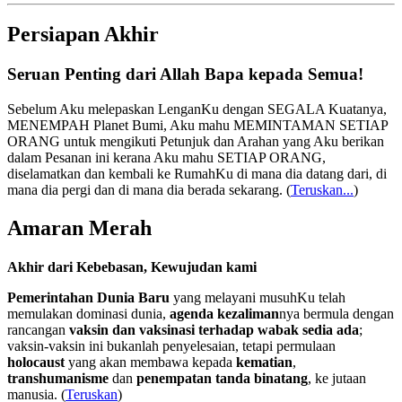
Persiapan Akhir
Seruan Penting dari Allah Bapa kepada Semua!
Sebelum Aku melepaskan LenganKu dengan SEGALA Kuatanya,
MENEMPAH Planet Bumi, Aku mahu MEMINTAMAN SETIAP
ORANG untuk mengikuti Petunjuk dan Arahan yang Aku berikan
dalam Pesanan ini kerana Aku mahu SETIAP ORANG,
diselamatkan dan kembali ke RumahKu di mana dia datang dari, di
mana dia pergi dan di mana dia berada sekarang.
(
Teruskan...
)
Amaran Merah
Akhir dari Kebebasan, Kewujudan kami
Pemerintahan Dunia Baru
yang melayani musuhKu telah
memulakan dominasi dunia,
agenda kezaliman
nya bermula dengan
rancangan
vaksin dan vaksinasi terhadap wabak sedia ada
;
vaksin-vaksin ini bukanlah penyelesaian, tetapi permulaan
holocaust
yang akan membawa kepada
kematian
,
transhumanisme
dan
penempatan tanda binatang
, ke jutaan
manusia. (
Teruskan
)