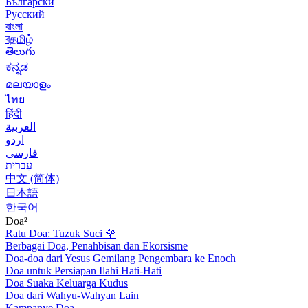
Български
Русский
বাংলা
বதமிழ்
తెలుగు
ಕನ್ನಡ
മലയാളം
ไทย
हिंदी
العربية
اردو
فارسی
עִברִית
中文 (简体)
日本語
한국어
Doa²
Ratu Doa: Tuzuk Suci
🌹
Berbagai Doa, Penahbisan dan Ekorsisme
Doa-doa dari Yesus Gemilang Pengembara ke Enoch
Doa untuk Persiapan Ilahi Hati-Hati
Doa Suaka Keluarga Kudus
Doa dari Wahyu-Wahyan Lain
Kampanye Doa