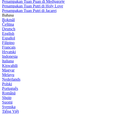
Penampakan Tuan Puan di Medjugorje
Penampakan Tuan Putri di Holy Love
Penampakan Tuan Putri di Jacarei
Bahasa
Bokmål
Čeština
Deutsch
English
Español
Filipino
Français
Hrvatski
Indonesia
Italiana
Kiswahili
Magyar
Melayu
Nederlands
Polski
Português
Română
Shqip
Suomi
Svenska
Tiếng Việt