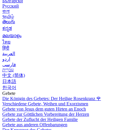
Български
Русский
বাংলা
বதமிழ்
తెలుగు
ಕನ್ನಡ
മലയാളം
ไทย
हिंदी
العربية
اردو
فارسی
עִברִית
中文 (简体)
日本語
한국어
Gebete
Die Königin des Gebetes: Der Heilige Rosenkranz
🌹
Verschiedene Gebete, Weihen und Exorzismen
Gebete von Jesus dem guten Hirten an Enoch
Gebete zur Göttlichen Vorbereitung der Herzen
Gebete der Zuflucht der Heiligen Familie
Gebete aus anderen Offenbarungen
Der Kreuzzug des Gebetes