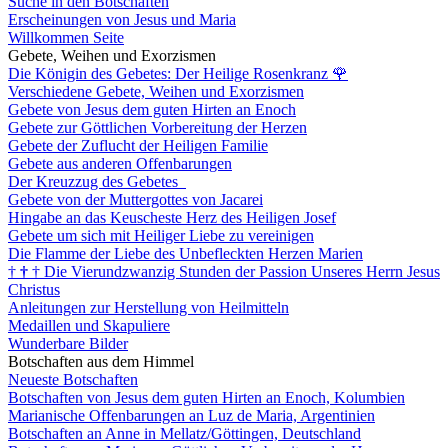
Suche in den Botschaften
Erscheinungen von Jesus und Maria
Willkommen Seite
Gebete, Weihen und Exorzismen
Die Königin des Gebetes: Der Heilige Rosenkranz
🌹
Verschiedene Gebete, Weihen und Exorzismen
Gebete von Jesus dem guten Hirten an Enoch
Gebete zur Göttlichen Vorbereitung der Herzen
Gebete der Zuflucht der Heiligen Familie
Gebete aus anderen Offenbarungen
Der Kreuzzug des Gebetes
Gebete von der Muttergottes von Jacarei
Hingabe an das Keuscheste Herz des Heiligen Josef
Gebete um sich mit Heiliger Liebe zu vereinigen
Die Flamme der Liebe des Unbefleckten Herzen Marien
†
†
†
Die Vierundzwanzig Stunden der Passion Unseres Herrn Jesus
Christus
Anleitungen zur Herstellung von Heilmitteln
Medaillen und Skapuliere
Wunderbare Bilder
Botschaften aus dem Himmel
Neueste Botschaften
Botschaften von Jesus dem guten Hirten an Enoch, Kolumbien
Marianische Offenbarungen an Luz de Maria, Argentinien
Botschaften an Anne in Mellatz/Göttingen, Deutschland