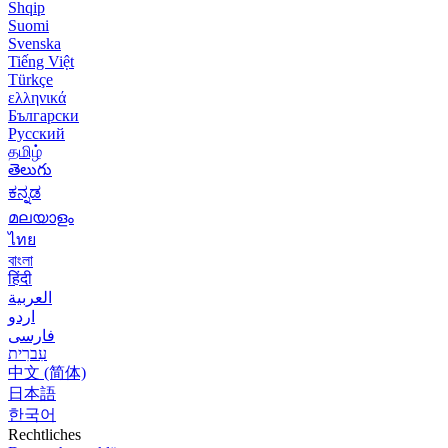
Shqip
Suomi
Svenska
Tiếng Việt
Türkçe
ελληνικά
Български
Русский
தமிழ்
తెలుగు
ಕನ್ನಡ
മലയാളം
ไทย
বাংলা
हिंदी
العربية
اردو
فارسی
עִברִית
中文 (简体)
日本語
한국어
Rechtliches