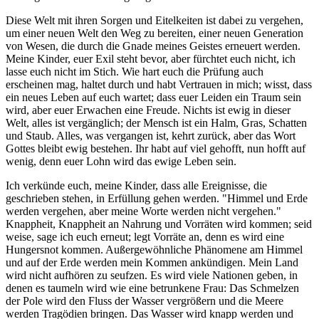
Diese Welt mit ihren Sorgen und Eitelkeiten ist dabei zu vergehen,
um einer neuen Welt den Weg zu bereiten, einer neuen Generation
von Wesen, die durch die Gnade meines Geistes erneuert werden.
Meine Kinder, euer Exil steht bevor, aber fürchtet euch nicht, ich
lasse euch nicht im Stich. Wie hart euch die Prüfung auch
erscheinen mag, haltet durch und habt Vertrauen in mich; wisst, dass
ein neues Leben auf euch wartet; dass euer Leiden ein Traum sein
wird, aber euer Erwachen eine Freude. Nichts ist ewig in dieser
Welt, alles ist vergänglich; der Mensch ist ein Halm, Gras, Schatten
und Staub. Alles, was vergangen ist, kehrt zurück, aber das Wort
Gottes bleibt ewig bestehen. Ihr habt auf viel gehofft, nun hofft auf
wenig, denn euer Lohn wird das ewige Leben sein.
Ich verkünde euch, meine Kinder, dass alle Ereignisse, die
geschrieben stehen, in Erfüllung gehen werden. "Himmel und Erde
werden vergehen, aber meine Worte werden nicht vergehen."
Knappheit, Knappheit an Nahrung und Vorräten wird kommen; seid
weise, sage ich euch erneut; legt Vorräte an, denn es wird eine
Hungersnot kommen. Außergewöhnliche Phänomene am Himmel
und auf der Erde werden mein Kommen ankündigen. Mein Land
wird nicht aufhören zu seufzen. Es wird viele Nationen geben, in
denen es taumeln wird wie eine betrunkene Frau: Das Schmelzen
der Pole wird den Fluss der Wasser vergrößern und die Meere
werden Tragödien bringen. Das Wasser wird knapp werden und