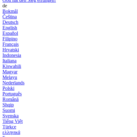
Gott hat den Sieg errungen!
de
Bokmål
Čeština
Deutsch
English
Español
Filipino
Français
Hrvatski
Indonesia
Italiana
Kiswahili
Magyar
Melayu
Nederlands
Polski
Português
Română
Shqip
Suomi
Svenska
Tiếng Việt
Türkçe
ελληνικά