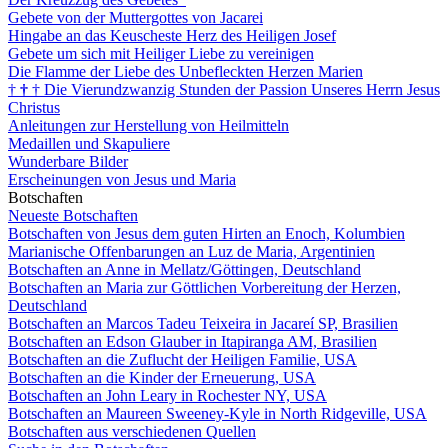
Gebete von der Muttergottes von Jacarei
Hingabe an das Keuscheste Herz des Heiligen Josef
Gebete um sich mit Heiliger Liebe zu vereinigen
Die Flamme der Liebe des Unbefleckten Herzen Marien
†
†
†
Die Vierundzwanzig Stunden der Passion Unseres Herrn Jesus
Christus
Anleitungen zur Herstellung von Heilmitteln
Medaillen und Skapuliere
Wunderbare Bilder
Erscheinungen von Jesus und Maria
Botschaften
Neueste Botschaften
Botschaften von Jesus dem guten Hirten an Enoch, Kolumbien
Marianische Offenbarungen an Luz de Maria, Argentinien
Botschaften an Anne in Mellatz/Göttingen, Deutschland
Botschaften an Maria zur Göttlichen Vorbereitung der Herzen,
Deutschland
Botschaften an Marcos Tadeu Teixeira in Jacareí SP, Brasilien
Botschaften an Edson Glauber in Itapiranga AM, Brasilien
Botschaften an die Zuflucht der Heiligen Familie, USA
Botschaften an die Kinder der Erneuerung, USA
Botschaften an John Leary in Rochester NY, USA
Botschaften an Maureen Sweeney-Kyle in North Ridgeville, USA
Botschaften aus verschiedenen Quellen