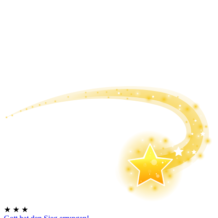
★
★
★