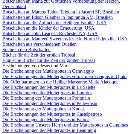
Botschaften an Maria zur Göttlichen Vorbereitung der Herzen,
Deutschland
Botschaften an Marcos Tadeu Teixeira in Jacareí SP, Brasilien
Botschaften an Edson Glauber in Itapiranga AM, Brasilien
Botschaften an die Zuflucht der Heiligen Familie, USA
Botschaften an die Kinder der Erneuerung, USA
Botschaften an John Leary in Rochester NY, USA
Botschaften an Maureen Sweeney-Kyle in North Ridgeville, USA
Botschaften aus verschiedenen Quellen
Suche in den Botschaften
Bücher für die Zeit der großen Trübsal
Englische Bücher für die Zeit der großen Trübsal
Erscheinungen von Jesus und Maria
Die Erscheinung der Muttergottes in Caravaggio
Die Erscheinungen der Muttergottes vom Guten Ereignis in Quito
Die Offenbarungen an die Heilige Margarete Maria Alacoque
Die Erscheinungen der Muttergottes in La Salette
Die Erscheinungen der Muttergottes in Lourdes
Die Erscheinung der Muttergottes in Pontmain
Die Erscheinungen der Muttergottes in Pellevoisin
Die Erscheinung der Muttergottes in Knock
Die Erscheinungen der Muttergottes in Castelpetroso
Die Erscheinungen der Muttergottes in Fatima
Die Erscheinung Unseres Herrn und der Muttergottes in Campinas
Die Erscheinungen der Muttergottes in Beauraing