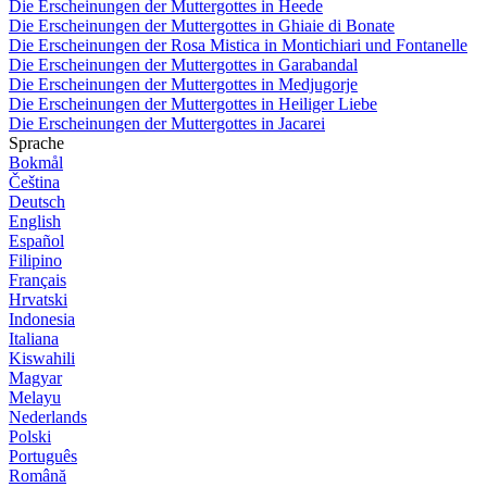
Die Erscheinungen der Muttergottes in Heede
Die Erscheinungen der Muttergottes in Ghiaie di Bonate
Die Erscheinungen der Rosa Mistica in Montichiari und Fontanelle
Die Erscheinungen der Muttergottes in Garabandal
Die Erscheinungen der Muttergottes in Medjugorje
Die Erscheinungen der Muttergottes in Heiliger Liebe
Die Erscheinungen der Muttergottes in Jacarei
Sprache
Bokmål
Čeština
Deutsch
English
Español
Filipino
Français
Hrvatski
Indonesia
Italiana
Kiswahili
Magyar
Melayu
Nederlands
Polski
Português
Română