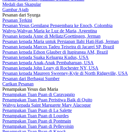
Medali dan Skapular
Gambar Ajaib
Pesanan dari Syurga
Pesanan Terkini
Pesanan Yesus Gemilang Pengembara ke Enoch, Colombia
Wahyu-Wahyan Maria ke Luz de Maria, Argentina
Pesanan kepada Anne di Mellatz/Goettingen, Jerman
Pesanan kepada Maria untuk Persiapan Ilahi Hati-Hati, Jerman
Pesanan kepada Marcos Tadeu Teixeira di Jacareí SP, Brazil
Pesanan kepada Edson Glauber di Itapiranga AM, Brazil
Pesanan kepada Suaka Keluarga Kudus, USA
Pesanan kepada Anak-Anak Pembaharuan, USA
Pesanan kepada John Leary di Rochester NY, USA
Pesanan kepada Maureen Sweeney-Kyle di North Ridgeville, USA
Pesanan dari Berbagai Sumber
Carikan Pesanan
Penampakan Yesus dan Maria
Penampakan Tuan Puan di Caravaggio
Penampakan Tuan Puan Peristiwa Baik di Quito
Wahyu kepada Saint Margarete Mary Alacoque
Penampakan Tuan Puan di La Salette
Penampakan Tuan Puan di Lourdes
Penampakan Tuan Puan di Pontmain
Penampakan Tuan Puan di Pellevoisin
Penampakan Tuan Puan di Knock