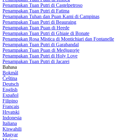
Penampakan Tuan Putri di Castelpetroso
Penampakan Tuan Putri di Fatima
Penampakan Tuhan dan Puan Kami di Campinas
Penampakan Tuan Putri di Beauraing
Penampakan Tuan Puan di Heede
Penampakan Tuan Putri di Ghiaie di Bonate
Penampakan Rosa Mistica di Montichiari dan Fontanelle
Penampakan Tuan Putri di Garabandal
Penampakan Tuan Puan di Medjugorje
Penampakan Tuan Putri di Holy Love
Penampakan Tuan Putri di Jacarei
Bahasa
Bokmål
Čeština
Deutsch
English
Español
Filipino
Français
Hrvatski
Indonesia
Italiana
Kiswahili
Magyar