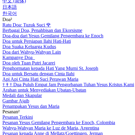
中文 (简体)
日本語
한국어
Doa²
Ratu Doa: Tuzuk Suci
🌹
Berbagai Doa, Penahbisan dan Ekorsisme
Doa-doa dari Yesus Gemilang Pengembara ke Enoch
Doa untuk Persiapan Ilahi Hati-Hati
Doa Suaka Keluarga Kudus
Doa dari Wahyu-Wahyan Lain
Kampanye Doa
Doa oleh Tuan Putri Jacarei
Penghormatan kepada Hati Yang Murni St. Joseph
Doa untuk Bersatu dengan Cinta Ilahi
Api Api Cinta Hati Suci Perawan Maria
†
†
†
Dua Puluh Empat Jam Pengorbanan Tuhan Yesus Kristus Kami
Arahan untuk Menyediakan Ubatan-Ubatan
Medali dan Skapular
Gambar Ajaib
Penampakan Yesus dan Maria
Pesanan²
Pesanan Terkini
Pesanan Yesus Gemilang Pengembara ke Enoch, Colombia
Wahyu-Wahyan Maria ke Luz de Maria, Argentina
Pesanan kepada Anne di Mellatz/Goettingen, Jerman