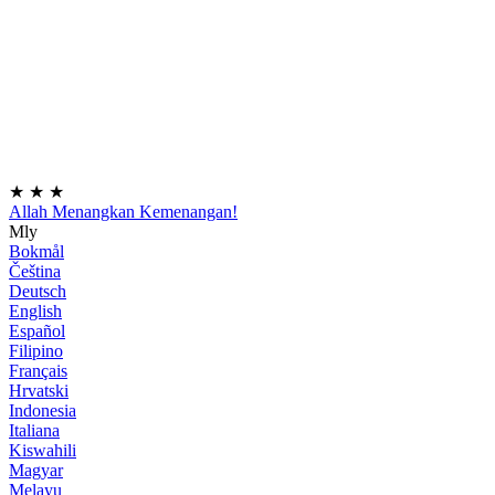
★
★
★
Allah Menangkan Kemenangan!
Mly
Bokmål
Čeština
Deutsch
English
Español
Filipino
Français
Hrvatski
Indonesia
Italiana
Kiswahili
Magyar
Melayu