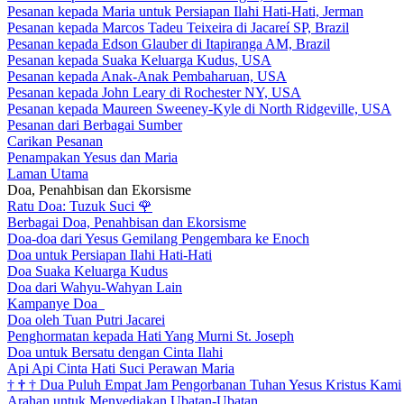
Pesanan kepada Maria untuk Persiapan Ilahi Hati-Hati, Jerman
Pesanan kepada Marcos Tadeu Teixeira di Jacareí SP, Brazil
Pesanan kepada Edson Glauber di Itapiranga AM, Brazil
Pesanan kepada Suaka Keluarga Kudus, USA
Pesanan kepada Anak-Anak Pembaharuan, USA
Pesanan kepada John Leary di Rochester NY, USA
Pesanan kepada Maureen Sweeney-Kyle di North Ridgeville, USA
Pesanan dari Berbagai Sumber
Carikan Pesanan
Penampakan Yesus dan Maria
Laman Utama
Doa, Penahbisan dan Ekorsisme
Ratu Doa: Tuzuk Suci
🌹
Berbagai Doa, Penahbisan dan Ekorsisme
Doa-doa dari Yesus Gemilang Pengembara ke Enoch
Doa untuk Persiapan Ilahi Hati-Hati
Doa Suaka Keluarga Kudus
Doa dari Wahyu-Wahyan Lain
Kampanye Doa
Doa oleh Tuan Putri Jacarei
Penghormatan kepada Hati Yang Murni St. Joseph
Doa untuk Bersatu dengan Cinta Ilahi
Api Api Cinta Hati Suci Perawan Maria
†
†
†
Dua Puluh Empat Jam Pengorbanan Tuhan Yesus Kristus Kami
Arahan untuk Menyediakan Ubatan-Ubatan