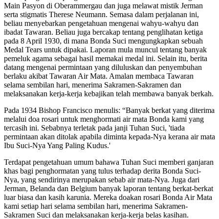
Main Pasyon di Oberammergau dan juga melawat mistik Jerman
serta stigmatis Therese Neumann. Semasa dalam perjalanan ini,
beliau menyebarkan pengetahuan mengenai wahyu-wahyu dan
ibadat Tawaran. Beliau juga bercakap tentang penglihatan ketiga
pada 8 April 1930, di mana Bonda Suci mengungkapkan sebuah
Medal Tears untuk dipakai. Laporan mula muncul tentang banyak
pemeluk agama sebagai hasil memakai medal ini. Selain itu, berita
datang mengenai permintaan yang diluluskan dan penyembuhan
berlaku akibat Tawaran Air Mata. Amalan membaca Tawaran
selama sembilan hari, menerima Sakramen-Sakramen dan
melaksanakan kerja-kerja kebajikan telah membawa banyak berkah.
Pada 1934 Bishop Francisco menulis: “Banyak berkat yang diterima
melalui doa rosari untuk menghormati air mata Bonda kami yang
tercasih ini. Sebabnya terletak pada janji Tuhan Suci, 'tiada
permintaan akan ditolak apabila diminta kepada-Nya kerana air mata
Ibu Suci-Nya Yang Paling Kudus.'
Terdapat pengetahuan umum bahawa Tuhan Suci memberi ganjaran
khas bagi penghormatan yang tulus terhadap derita Bonda Suci-
Nya, yang sendirinya merupakan sebab air mata-Nya. Juga dari
Jerman, Belanda dan Belgium banyak laporan tentang berkat-berkat
luar biasa dan kasih karunia. Mereka doakan rosari Bonda Air Mata
kami setiap hari selama sembilan hari, menerima Sakramen-
Sakramen Suci dan melaksanakan kerja-kerja belas kasihan.