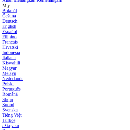
Allah Menangkan Kemenangan!
Mly
Bokmål
Čeština
Deutsch
English
Español
Filipino
Français
Hrvatski
Indonesia
Italiana
Kiswahili
Magyar
Melayu
Nederlands
Polski
Português
Română
Shqip
Suomi
Svenska
Tiếng Việt
Türkçe
ελληνικά