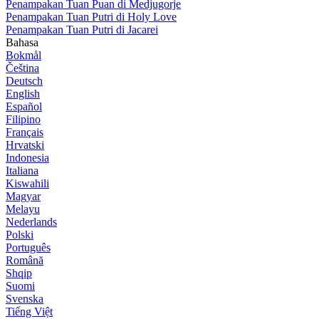
Penampakan Tuan Puan di Medjugorje
Penampakan Tuan Putri di Holy Love
Penampakan Tuan Putri di Jacarei
Bahasa
Bokmål
Čeština
Deutsch
English
Español
Filipino
Français
Hrvatski
Indonesia
Italiana
Kiswahili
Magyar
Melayu
Nederlands
Polski
Português
Română
Shqip
Suomi
Svenska
Tiếng Việt