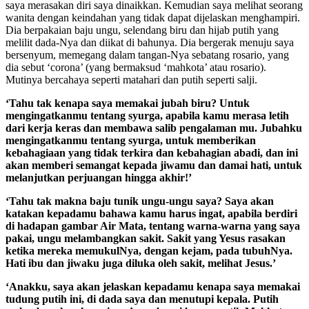
saya merasakan diri saya dinaikkan. Kemudian saya melihat seorang
wanita dengan keindahan yang tidak dapat dijelaskan menghampiri.
Dia berpakaian baju ungu, selendang biru dan hijab putih yang
melilit dada-Nya dan diikat di bahunya. Dia bergerak menuju saya
bersenyum, memegang dalam tangan-Nya sebatang rosario, yang
dia sebut ‘corona’ (yang bermaksud ‘mahkota’ atau rosario).
Mutinya bercahaya seperti matahari dan putih seperti salji.
‘Tahu tak kenapa saya memakai jubah biru? Untuk
mengingatkanmu tentang syurga, apabila kamu merasa letih
dari kerja keras dan membawa salib pengalaman mu. Jubahku
mengingatkanmu tentang syurga, untuk memberikan
kebahagiaan yang tidak terkira dan kebahagian abadi, dan ini
akan memberi semangat kepada jiwamu dan damai hati, untuk
melanjutkan perjuangan hingga akhir!’
‘Tahu tak makna baju tunik ungu-ungu saya? Saya akan
katakan kepadamu bahawa kamu harus ingat, apabila berdiri
di hadapan gambar Air Mata, tentang warna-warna yang saya
pakai, ungu melambangkan sakit. Sakit yang Yesus rasakan
ketika mereka memukulNya, dengan kejam, pada tubuhNya.
Hati ibu dan jiwaku juga diluka oleh sakit, melihat Jesus.’
‘Anakku, saya akan jelaskan kepadamu kenapa saya memakai
tudung putih ini, di dada saya dan menutupi kepala. Putih