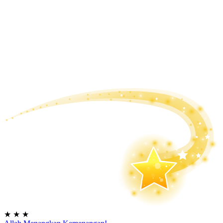
★
★
★