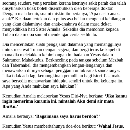
seorang saudara yang tertekan kerana isterinya sakit parah dan telah
diisytiharkan tidak boleh disembuhkan oleh beberapa doktor.
Dengan mata berair, suami miskin itu bertanya; 'Apa nasib anak-
anak?' Keadaan tertekan dan putus asa beliau mengenai kehilangan
yang akan dialaminya dan anak-anaknya dalam masa dekat,
menyedihkan hati Sister Amalia. Seketika dia memohon kepada
Tuhan dalam doa sambil mendengar cerita sedih itu.
Dia menceritakan suatu pengajaran dalaman yang memanggilnya
untuk melawat Tuhan dengan segera, dan pergi terus ke kapel di
mana dia meletakkan kebimbangan ini hadapan Yesus dalam
Sakramen Mahakudus. Berkneeling pada tangga sebelum Mezbah
dan Tabernakel, dia mengembangkan lengan-lengannya dan
menawarkan dirinya sebagai pengganti untuk sanak saudaranya.
‘Jika tidak ada lagi kemungkinan pemulihan bagi isteri T… maka
saya bersedia menawarkan hidupku sendiri untuk ibu keluarga itu.
Apa yang Anda mahukan saya lakukan?’
Kemudian Amalia melaporkan Yesus Diri-Nya berkata:
‘Jika kamu
ingin menerima karunia ini, mintalah Aku demi air mata
IbuKu.’
Amalia bertanya:
‘Bagaimana saya harus berdoa?’
Kemudian Yesus memberitahunya doa-doa berikut:
‘Wahai Jesus,