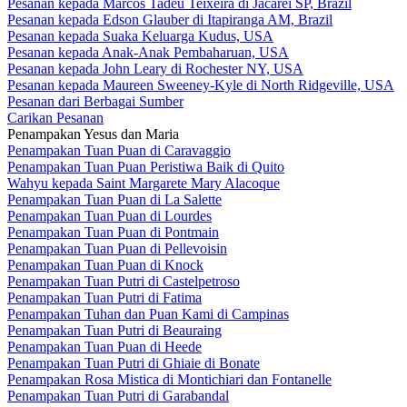
Pesanan kepada Marcos Tadeu Teixeira di Jacareí SP, Brazil
Pesanan kepada Edson Glauber di Itapiranga AM, Brazil
Pesanan kepada Suaka Keluarga Kudus, USA
Pesanan kepada Anak-Anak Pembaharuan, USA
Pesanan kepada John Leary di Rochester NY, USA
Pesanan kepada Maureen Sweeney-Kyle di North Ridgeville, USA
Pesanan dari Berbagai Sumber
Carikan Pesanan
Penampakan Yesus dan Maria
Penampakan Tuan Puan di Caravaggio
Penampakan Tuan Puan Peristiwa Baik di Quito
Wahyu kepada Saint Margarete Mary Alacoque
Penampakan Tuan Puan di La Salette
Penampakan Tuan Puan di Lourdes
Penampakan Tuan Puan di Pontmain
Penampakan Tuan Puan di Pellevoisin
Penampakan Tuan Puan di Knock
Penampakan Tuan Putri di Castelpetroso
Penampakan Tuan Putri di Fatima
Penampakan Tuhan dan Puan Kami di Campinas
Penampakan Tuan Putri di Beauraing
Penampakan Tuan Puan di Heede
Penampakan Tuan Putri di Ghiaie di Bonate
Penampakan Rosa Mistica di Montichiari dan Fontanelle
Penampakan Tuan Putri di Garabandal