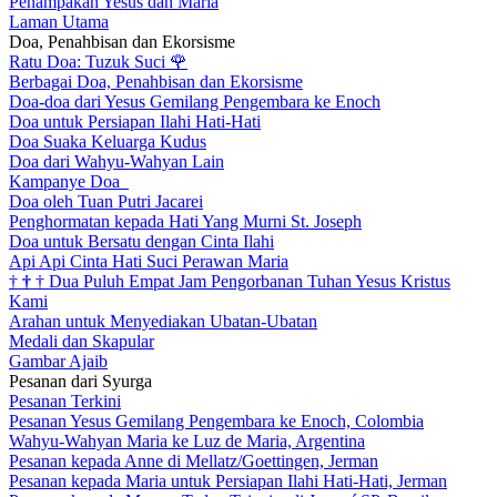
Penampakan Yesus dan Maria
Laman Utama
Doa, Penahbisan dan Ekorsisme
Ratu Doa: Tuzuk Suci
🌹
Berbagai Doa, Penahbisan dan Ekorsisme
Doa-doa dari Yesus Gemilang Pengembara ke Enoch
Doa untuk Persiapan Ilahi Hati-Hati
Doa Suaka Keluarga Kudus
Doa dari Wahyu-Wahyan Lain
Kampanye Doa
Doa oleh Tuan Putri Jacarei
Penghormatan kepada Hati Yang Murni St. Joseph
Doa untuk Bersatu dengan Cinta Ilahi
Api Api Cinta Hati Suci Perawan Maria
†
†
†
Dua Puluh Empat Jam Pengorbanan Tuhan Yesus Kristus
Kami
Arahan untuk Menyediakan Ubatan-Ubatan
Medali dan Skapular
Gambar Ajaib
Pesanan dari Syurga
Pesanan Terkini
Pesanan Yesus Gemilang Pengembara ke Enoch, Colombia
Wahyu-Wahyan Maria ke Luz de Maria, Argentina
Pesanan kepada Anne di Mellatz/Goettingen, Jerman
Pesanan kepada Maria untuk Persiapan Ilahi Hati-Hati, Jerman