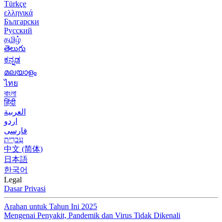
Türkçe
ελληνικά
Български
Русский
தமிழ்
తెలుగు
ಕನ್ನಡ
മലയാളം
ไทย
বাংলা
हिंदी
العربية
اردو
فارسی
עִברִית
中文 (简体)
日本語
한국어
Legal
Dasar Privasi
Arahan untuk Tahun Ini 2025
Mengenai Penyakit, Pandemik dan Virus Tidak Dikenali