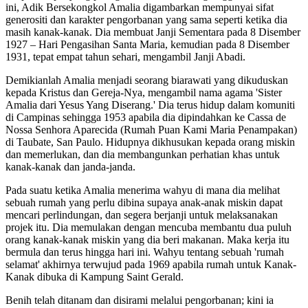
ini, Adik Bersekongkol Amalia digambarkan mempunyai sifat
generositi dan karakter pengorbanan yang sama seperti ketika dia
masih kanak-kanak. Dia membuat Janji Sementara pada 8 Disember
1927 – Hari Pengasihan Santa Maria, kemudian pada 8 Disember
1931, tepat empat tahun sehari, mengambil Janji Abadi.
Demikianlah Amalia menjadi seorang biarawati yang dikuduskan
kepada Kristus dan Gereja-Nya, mengambil nama agama 'Sister
Amalia dari Yesus Yang Diserang.' Dia terus hidup dalam komuniti
di Campinas sehingga 1953 apabila dia dipindahkan ke Cassa de
Nossa Senhora Aparecida (Rumah Puan Kami Maria Penampakan)
di Taubate, San Paulo. Hidupnya dikhusukan kepada orang miskin
dan memerlukan, dan dia membangunkan perhatian khas untuk
kanak-kanak dan janda-janda.
Pada suatu ketika Amalia menerima wahyu di mana dia melihat
sebuah rumah yang perlu dibina supaya anak-anak miskin dapat
mencari perlindungan, dan segera berjanji untuk melaksanakan
projek itu. Dia memulakan dengan mencuba membantu dua puluh
orang kanak-kanak miskin yang dia beri makanan. Maka kerja itu
bermula dan terus hingga hari ini. Wahyu tentang sebuah 'rumah
selamat' akhirnya terwujud pada 1969 apabila rumah untuk Kanak-
Kanak dibuka di Kampung Saint Gerald.
Benih telah ditanam dan disirami melalui pengorbanan; kini ia