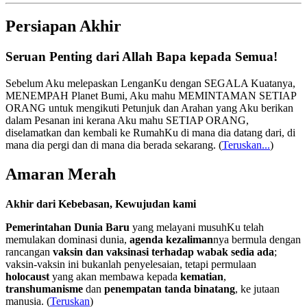
Persiapan Akhir
Seruan Penting dari Allah Bapa kepada Semua!
Sebelum Aku melepaskan LenganKu dengan SEGALA Kuatanya,
MENEMPAH Planet Bumi, Aku mahu MEMINTAMAN SETIAP
ORANG untuk mengikuti Petunjuk dan Arahan yang Aku berikan
dalam Pesanan ini kerana Aku mahu SETIAP ORANG,
diselamatkan dan kembali ke RumahKu di mana dia datang dari, di
mana dia pergi dan di mana dia berada sekarang.
(
Teruskan...
)
Amaran Merah
Akhir dari Kebebasan, Kewujudan kami
Pemerintahan Dunia Baru
yang melayani musuhKu telah
memulakan dominasi dunia,
agenda kezaliman
nya bermula dengan
rancangan
vaksin dan vaksinasi terhadap wabak sedia ada
;
vaksin-vaksin ini bukanlah penyelesaian, tetapi permulaan
holocaust
yang akan membawa kepada
kematian
,
transhumanisme
dan
penempatan tanda binatang
, ke jutaan
manusia. (
Teruskan
)