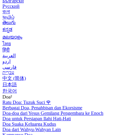
Български
Русский
বাংলা
বதமிழ்
తెలుగు
ಕನ್ನಡ
മലയാളം
ไทย
हिंदी
العربية
اردو
فارسی
עִברִית
中文 (简体)
日本語
한국어
Doa²
Ratu Doa: Tuzuk Suci
🌹
Berbagai Doa, Penahbisan dan Ekorsisme
Doa-doa dari Yesus Gemilang Pengembara ke Enoch
Doa untuk Persiapan Ilahi Hati-Hati
Doa Suaka Keluarga Kudus
Doa dari Wahyu-Wahyan Lain
Kampanye Doa