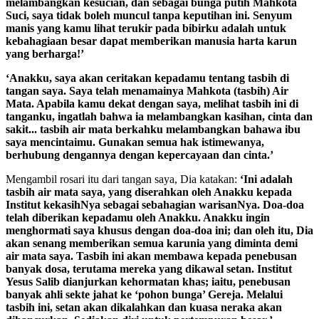
melambangkan kesucian, dan sebagai bunga putih Mahkota
Suci, saya tidak boleh muncul tanpa keputihan ini. Senyum
manis yang kamu lihat terukir pada bibirku adalah untuk
kebahagiaan besar dapat memberikan manusia harta karun
yang berharga!’
‘Anakku, saya akan ceritakan kepadamu tentang tasbih di
tangan saya. Saya telah menamainya Mahkota (tasbih) Air
Mata. Apabila kamu dekat dengan saya, melihat tasbih ini di
tanganku, ingatlah bahwa ia melambangkan kasihan, cinta dan
sakit... tasbih air mata berkahku melambangkan bahawa ibu
saya mencintaimu. Gunakan semua hak istimewanya,
berhubung dengannya dengan kepercayaan dan cinta.’
Mengambil rosari itu dari tangan saya, Dia katakan:
‘Ini adalah
tasbih air mata saya, yang diserahkan oleh Anakku kepada
Institut kekasihNya sebagai sebahagian warisanNya. Doa-doa
telah diberikan kepadamu oleh Anakku. Anakku ingin
menghormati saya khusus dengan doa-doa ini; dan oleh itu, Dia
akan senang memberikan semua karunia yang diminta demi
air mata saya. Tasbih ini akan membawa kepada penebusan
banyak dosa, terutama mereka yang dikawal setan. Institut
Yesus Salib dianjurkan kehormatan khas; iaitu, penebusan
banyak ahli sekte jahat ke ‘pohon bunga’ Gereja. Melalui
tasbih ini, setan akan dikalahkan dan kuasa neraka akan