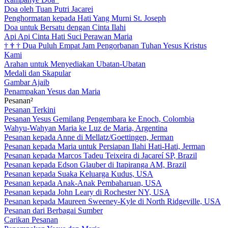
Doa oleh Tuan Putri Jacarei
Penghormatan kepada Hati Yang Murni St. Joseph
Doa untuk Bersatu dengan Cinta Ilahi
Api Api Cinta Hati Suci Perawan Maria
†
†
†
Dua Puluh Empat Jam Pengorbanan Tuhan Yesus Kristus
Kami
Arahan untuk Menyediakan Ubatan-Ubatan
Medali dan Skapular
Gambar Ajaib
Penampakan Yesus dan Maria
Pesanan²
Pesanan Terkini
Pesanan Yesus Gemilang Pengembara ke Enoch, Colombia
Wahyu-Wahyan Maria ke Luz de Maria, Argentina
Pesanan kepada Anne di Mellatz/Goettingen, Jerman
Pesanan kepada Maria untuk Persiapan Ilahi Hati-Hati, Jerman
Pesanan kepada Marcos Tadeu Teixeira di Jacareí SP, Brazil
Pesanan kepada Edson Glauber di Itapiranga AM, Brazil
Pesanan kepada Suaka Keluarga Kudus, USA
Pesanan kepada Anak-Anak Pembaharuan, USA
Pesanan kepada John Leary di Rochester NY, USA
Pesanan kepada Maureen Sweeney-Kyle di North Ridgeville, USA
Pesanan dari Berbagai Sumber
Carikan Pesanan