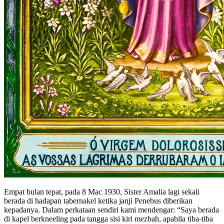
Empat bulan tepat, pada 8 Mac 1930, Sister Amalia lagi sekali
berada di hadapan tabernakel ketika janji Penebus diberikan
kepadanya. Dalam perkataan sendiri kami mendengar:
“Saya berada
di kapel berkneeling pada tangga sisi kiri mezbah, apabila tiba-tiba