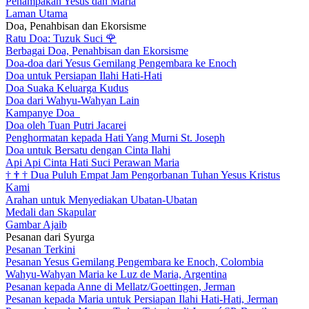
Penampakan Yesus dan Maria
Laman Utama
Doa, Penahbisan dan Ekorsisme
Ratu Doa: Tuzuk Suci
🌹
Berbagai Doa, Penahbisan dan Ekorsisme
Doa-doa dari Yesus Gemilang Pengembara ke Enoch
Doa untuk Persiapan Ilahi Hati-Hati
Doa Suaka Keluarga Kudus
Doa dari Wahyu-Wahyan Lain
Kampanye Doa
Doa oleh Tuan Putri Jacarei
Penghormatan kepada Hati Yang Murni St. Joseph
Doa untuk Bersatu dengan Cinta Ilahi
Api Api Cinta Hati Suci Perawan Maria
†
†
†
Dua Puluh Empat Jam Pengorbanan Tuhan Yesus Kristus
Kami
Arahan untuk Menyediakan Ubatan-Ubatan
Medali dan Skapular
Gambar Ajaib
Pesanan dari Syurga
Pesanan Terkini
Pesanan Yesus Gemilang Pengembara ke Enoch, Colombia
Wahyu-Wahyan Maria ke Luz de Maria, Argentina
Pesanan kepada Anne di Mellatz/Goettingen, Jerman
Pesanan kepada Maria untuk Persiapan Ilahi Hati-Hati, Jerman