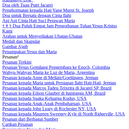
Doa oleh Tuan Putri Jacarei
Penghormatan kepada Hati Yang Murni St. Joseph
Doa untuk Bersatu dengan Cinta Ilahi
Api Api Cinta Hati Suci Perawan Maria
†
†
†
Dua Puluh Empat Jam Pengorbanan Tuhan Yesus Kristus
Kami
Arahan untuk Menyediakan Ubatan-Ubatan
Medali dan Skapular
Gambar Ajaib
Penampakan Yesus dan Maria
Pesanan²
Pesanan Terkini
Pesanan Yesus Gemilang Pengembara ke Enoch, Colombia
Wahyu-Wahyan Maria ke Luz de Maria, Argentina
Pesanan kepada Anne di Mellatz/Goettingen, Jerman
Pesanan kepada Maria untuk Persiapan Ilahi Hati-Hati, Jerman
Pesanan kepada Marcos Tadeu Teixeira di Jacareí SP, Brazil
Pesanan kepada Edson Glauber di Itapiranga AM, Brazil
Pesanan kepada Suaka Keluarga Kudus, USA
Pesanan kepada Anak-Anak Pembaharuan, USA
Pesanan kepada John Leary di Rochester NY, USA
Pesanan kepada Maureen Sweeney-Kyle di North Ridgeville, USA
Pesanan dari Berbagai Sumber
Carikan Pesanan