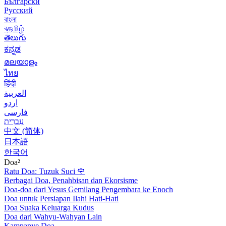
Български
Русский
বাংলা
বதமிழ்
తెలుగు
ಕನ್ನಡ
മലയാളം
ไทย
हिंदी
العربية
اردو
فارسی
עִברִית
中文 (简体)
日本語
한국어
Doa²
Ratu Doa: Tuzuk Suci
🌹
Berbagai Doa, Penahbisan dan Ekorsisme
Doa-doa dari Yesus Gemilang Pengembara ke Enoch
Doa untuk Persiapan Ilahi Hati-Hati
Doa Suaka Keluarga Kudus
Doa dari Wahyu-Wahyan Lain
Kampanye Doa