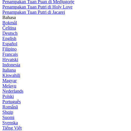
Penampakan Tuan Puan di Medjugorje
Penampakan Tuan Putri di Holy Love
Penampakan Tuan Putri di Jacarei
Bahasa
Bokmål
Čeština
Deutsch
English
Español
Filipino
Français
Hrvatski
Indonesia
Italiana
Kiswahili
Magyar
Melayu
Nederlands
Polski
Português
Română
Shqip
Suomi
Svenska
Tiếng Việt