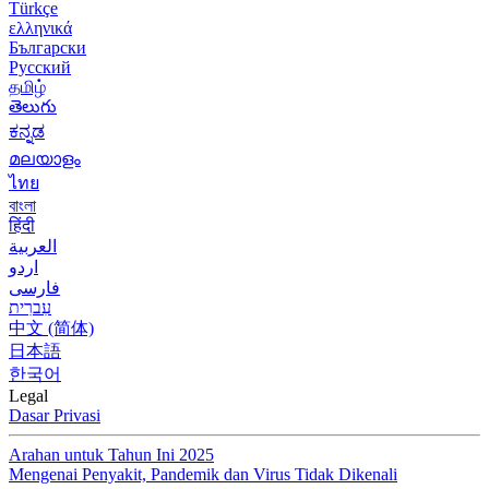
Türkçe
ελληνικά
Български
Русский
தமிழ்
తెలుగు
ಕನ್ನಡ
മലയാളം
ไทย
বাংলা
हिंदी
العربية
اردو
فارسی
עִברִית
中文 (简体)
日本語
한국어
Legal
Dasar Privasi
Arahan untuk Tahun Ini 2025
Mengenai Penyakit, Pandemik dan Virus Tidak Dikenali