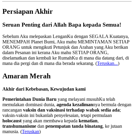
Persiapan Akhir
Seruan Penting dari Allah Bapa kepada Semua!
Sebelum Aku melepaskan LenganKu dengan SEGALA Kuatanya,
MENEMPAH Planet Bumi, Aku mahu MEMINTAMAN SETIAP
ORANG untuk mengikuti Petunjuk dan Arahan yang Aku berikan
dalam Pesanan ini kerana Aku mahu SETIAP ORANG,
diselamatkan dan kembali ke RumahKu di mana dia datang dari, di
mana dia pergi dan di mana dia berada sekarang.
(
Teruskan...
)
Amaran Merah
Akhir dari Kebebasan, Kewujudan kami
Pemerintahan Dunia Baru
yang melayani musuhKu telah
memulakan dominasi dunia,
agenda kezaliman
nya bermula dengan
rancangan
vaksin dan vaksinasi terhadap wabak sedia ada
;
vaksin-vaksin ini bukanlah penyelesaian, tetapi permulaan
holocaust
yang akan membawa kepada
kematian
,
transhumanisme
dan
penempatan tanda binatang
, ke jutaan
manusia. (
Teruskan
)