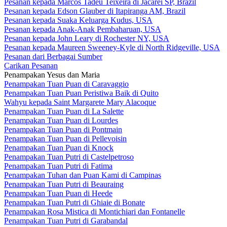
Pesanan kepada Marcos Tadeu Teixeira di Jacareí SP, Brazil
Pesanan kepada Edson Glauber di Itapiranga AM, Brazil
Pesanan kepada Suaka Keluarga Kudus, USA
Pesanan kepada Anak-Anak Pembaharuan, USA
Pesanan kepada John Leary di Rochester NY, USA
Pesanan kepada Maureen Sweeney-Kyle di North Ridgeville, USA
Pesanan dari Berbagai Sumber
Carikan Pesanan
Penampakan Yesus dan Maria
Penampakan Tuan Puan di Caravaggio
Penampakan Tuan Puan Peristiwa Baik di Quito
Wahyu kepada Saint Margarete Mary Alacoque
Penampakan Tuan Puan di La Salette
Penampakan Tuan Puan di Lourdes
Penampakan Tuan Puan di Pontmain
Penampakan Tuan Puan di Pellevoisin
Penampakan Tuan Puan di Knock
Penampakan Tuan Putri di Castelpetroso
Penampakan Tuan Putri di Fatima
Penampakan Tuhan dan Puan Kami di Campinas
Penampakan Tuan Putri di Beauraing
Penampakan Tuan Puan di Heede
Penampakan Tuan Putri di Ghiaie di Bonate
Penampakan Rosa Mistica di Montichiari dan Fontanelle
Penampakan Tuan Putri di Garabandal