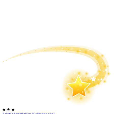
★
★
★