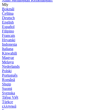
Allah Menangkan Kemenangan!
Mly
Bokmål
Čeština
Deutsch
English
Español
Filipino
Français
Hrvatski
Indonesia
Italiana
Kiswahili
Magyar
Melayu
Nederlands
Polski
Português
Română
Shqip
Suomi
Svenska
Tiếng Việt
Türkçe
ελληνικά