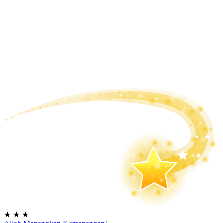
★
★
★