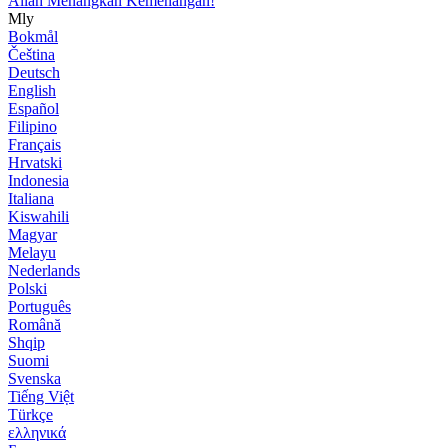
Allah Menangkan Kemenangan!
Mly
Bokmål
Čeština
Deutsch
English
Español
Filipino
Français
Hrvatski
Indonesia
Italiana
Kiswahili
Magyar
Melayu
Nederlands
Polski
Português
Română
Shqip
Suomi
Svenska
Tiếng Việt
Türkçe
ελληνικά