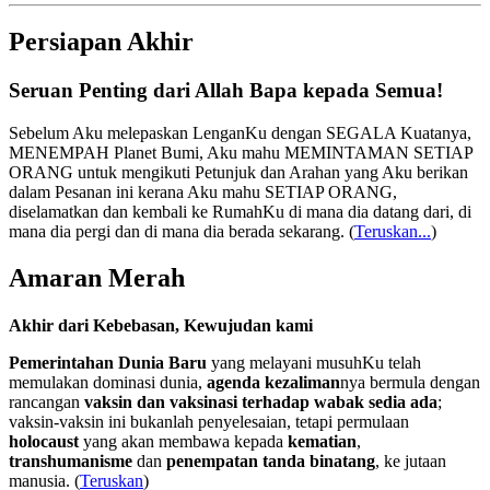
Persiapan Akhir
Seruan Penting dari Allah Bapa kepada Semua!
Sebelum Aku melepaskan LenganKu dengan SEGALA Kuatanya,
MENEMPAH Planet Bumi, Aku mahu MEMINTAMAN SETIAP
ORANG untuk mengikuti Petunjuk dan Arahan yang Aku berikan
dalam Pesanan ini kerana Aku mahu SETIAP ORANG,
diselamatkan dan kembali ke RumahKu di mana dia datang dari, di
mana dia pergi dan di mana dia berada sekarang.
(
Teruskan...
)
Amaran Merah
Akhir dari Kebebasan, Kewujudan kami
Pemerintahan Dunia Baru
yang melayani musuhKu telah
memulakan dominasi dunia,
agenda kezaliman
nya bermula dengan
rancangan
vaksin dan vaksinasi terhadap wabak sedia ada
;
vaksin-vaksin ini bukanlah penyelesaian, tetapi permulaan
holocaust
yang akan membawa kepada
kematian
,
transhumanisme
dan
penempatan tanda binatang
, ke jutaan
manusia. (
Teruskan
)