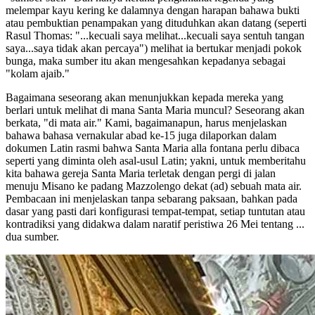
melempar kayu kering ke dalamnya dengan harapan bahawa bukti
atau pembuktian penampakan yang dituduhkan akan datang (seperti
Rasul Thomas: "...kecuali saya melihat...kecuali saya sentuh tangan
saya...saya tidak akan percaya") melihat ia bertukar menjadi pokok
bunga, maka sumber itu akan mengesahkan kepadanya sebagai
"kolam ajaib."
Bagaimana seseorang akan menunjukkan kepada mereka yang
berlari untuk melihat di mana Santa Maria muncul? Seseorang akan
berkata, "di mata air." Kami, bagaimanapun, harus menjelaskan
bahawa bahasa vernakular abad ke-15 juga dilaporkan dalam
dokumen Latin rasmi bahwa Santa Maria alla fontana perlu dibaca
seperti yang diminta oleh asal-usul Latin; yakni, untuk memberitahu
kita bahawa gereja Santa Maria terletak dengan pergi di jalan
menuju Misano ke padang Mazzolengo dekat (ad) sebuah mata air.
Pembacaan ini menjelaskan tanpa sebarang paksaan, bahkan pada
dasar yang pasti dari konfigurasi tempat-tempat, setiap tuntutan atau
kontradiksi yang didakwa dalam naratif peristiwa 26 Mei tentang ...
dua sumber.