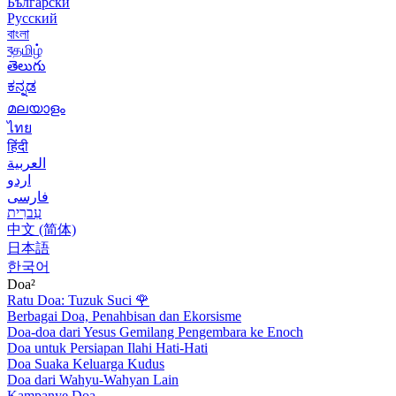
Български
Русский
বাংলা
বதமிழ்
తెలుగు
ಕನ್ನಡ
മലയാളം
ไทย
हिंदी
العربية
اردو
فارسی
עִברִית
中文 (简体)
日本語
한국어
Doa²
Ratu Doa: Tuzuk Suci
🌹
Berbagai Doa, Penahbisan dan Ekorsisme
Doa-doa dari Yesus Gemilang Pengembara ke Enoch
Doa untuk Persiapan Ilahi Hati-Hati
Doa Suaka Keluarga Kudus
Doa dari Wahyu-Wahyan Lain
Kampanye Doa