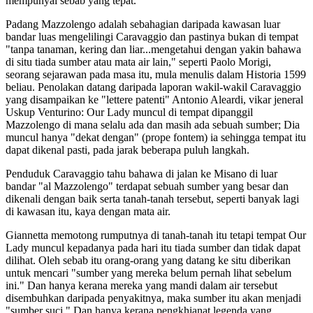
mempunyai sebab yang tepat.
Padang Mazzolengo adalah sebahagian daripada kawasan luar
bandar luas mengelilingi Caravaggio dan pastinya bukan di tempat
"tanpa tanaman, kering dan liar...mengetahui dengan yakin bahawa
di situ tiada sumber atau mata air lain," seperti Paolo Morigi,
seorang sejarawan pada masa itu, mula menulis dalam Historia 1599
beliau. Penolakan datang daripada laporan wakil-wakil Caravaggio
yang disampaikan ke "lettere patenti" Antonio Aleardi, vikar jeneral
Uskup Venturino: Our Lady muncul di tempat dipanggil
Mazzolengo di mana selalu ada dan masih ada sebuah sumber; Dia
muncul hanya "dekat dengan" (prope fontem) ia sehingga tempat itu
dapat dikenal pasti, pada jarak beberapa puluh langkah.
Penduduk Caravaggio tahu bahawa di jalan ke Misano di luar
bandar "al Mazzolengo" terdapat sebuah sumber yang besar dan
dikenali dengan baik serta tanah-tanah tersebut, seperti banyak lagi
di kawasan itu, kaya dengan mata air.
Giannetta memotong rumputnya di tanah-tanah itu tetapi tempat Our
Lady muncul kepadanya pada hari itu tiada sumber dan tidak dapat
dilihat. Oleh sebab itu orang-orang yang datang ke situ diberikan
untuk mencari "sumber yang mereka belum pernah lihat sebelum
ini." Dan hanya kerana mereka yang mandi dalam air tersebut
disembuhkan daripada penyakitnya, maka sumber itu akan menjadi
"sumber suci." Dan hanya kerana pengkhianat legenda yang