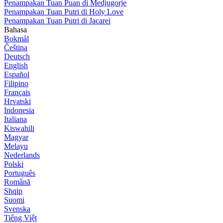
Penampakan Tuan Puan di Medjugorje
Penampakan Tuan Putri di Holy Love
Penampakan Tuan Putri di Jacarei
Bahasa
Bokmål
Čeština
Deutsch
English
Español
Filipino
Français
Hrvatski
Indonesia
Italiana
Kiswahili
Magyar
Melayu
Nederlands
Polski
Português
Română
Shqip
Suomi
Svenska
Tiếng Việt