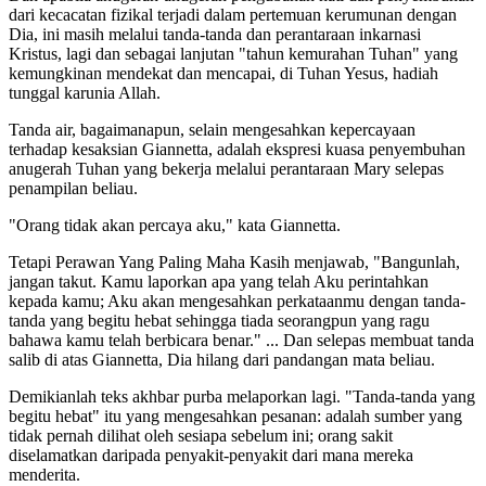
dari kecacatan fizikal terjadi dalam pertemuan kerumunan dengan
Dia, ini masih melalui tanda-tanda dan perantaraan inkarnasi
Kristus, lagi dan sebagai lanjutan "tahun kemurahan Tuhan" yang
kemungkinan mendekat dan mencapai, di Tuhan Yesus, hadiah
tunggal karunia Allah.
Tanda air, bagaimanapun, selain mengesahkan kepercayaan
terhadap kesaksian Giannetta, adalah ekspresi kuasa penyembuhan
anugerah Tuhan yang bekerja melalui perantaraan Mary selepas
penampilan beliau.
"Orang tidak akan percaya aku," kata Giannetta.
Tetapi Perawan Yang Paling Maha Kasih menjawab, "Bangunlah,
jangan takut. Kamu laporkan apa yang telah Aku perintahkan
kepada kamu; Aku akan mengesahkan perkataanmu dengan tanda-
tanda yang begitu hebat sehingga tiada seorangpun yang ragu
bahawa kamu telah berbicara benar." ... Dan selepas membuat tanda
salib di atas Giannetta, Dia hilang dari pandangan mata beliau.
Demikianlah teks akhbar purba melaporkan lagi. "Tanda-tanda yang
begitu hebat" itu yang mengesahkan pesanan: adalah sumber yang
tidak pernah dilihat oleh sesiapa sebelum ini; orang sakit
diselamatkan daripada penyakit-penyakit dari mana mereka
menderita.