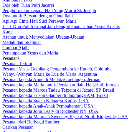
Doa oleh Tuan Putri Jacarei
Penghormatan kepada Hati Yang Murni St. Joseph
Doa untuk Bersatu dengan Cinta Ilahi
Api Api Cinta Hati Suci Perawan Maria
†
†
†
Dua Puluh Empat Jam Pengorbanan Tuhan Yesus Kristus
Kami
Arahan untuk Menyediakan Ubatan-Ubatan
Medali dan Skapular
Gambar Ajaib
Penampakan Yesus dan Maria
Pesanan²
Pesanan Terkini
Pesanan Yesus Gemilang Pengembara ke Enoch, Colombia
Wahyu-Wahyan Maria ke Luz de Maria, Argentina
Pesanan kepada Anne di Mellatz/Goettingen, Jerman
Pesanan kepada Maria untuk Persiapan Ilahi Hati-Hati, Jerman
Pesanan kepada Marcos Tadeu Teixeira di Jacareí SP, Brazil
Pesanan kepada Edson Glauber di Itapiranga AM, Brazil
Pesanan kepada Suaka Keluarga Kudus, USA
Pesanan kepada Anak-Anak Pembaharuan, USA
Pesanan kepada John Leary di Rochester NY, USA
Pesanan kepada Maureen Sweeney-Kyle di North Ridgeville, USA
Pesanan dari Berbagai Sumber
Carikan Pesanan