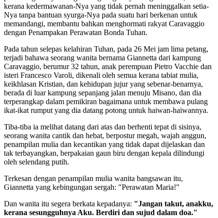
kerana kedermawanan-Nya yang tidak pernah meninggalkan setia-
Nya tanpa bantuan syurga-Nya pada suatu hari berkenan untuk
memandangi, membantu bahkan menghormati rakyat Caravaggio
dengan Penampakan Perawatan Bonda Tuhan.
Pada tahun selepas kelahiran Tuhan, pada 26 Mei jam lima petang,
terjadi bahawa seorang wanita bernama Giannetta dari kampung
Caravaggio, berumur 32 tahun, anak perempuan Pietro Vacchie dan
isteri Francesco Varoli, dikenali oleh semua kerana tabiat mulia,
keikhlasan Kristian, dan kehidupan jujur yang sebenar-benarnya,
berada di luar kampung sepanjang jalan menuju Misano, dan dia
terperangkap dalam pemikiran bagaimana untuk membawa pulang
ikat-ikat rumput yang dia datang potong untuk haiwan-haiwannya.
Tiba-tiba ia melihat datang dari atas dan berhenti tepat di sisinya,
seorang wanita cantik dan hebat, berpostur megah, wajah anggun,
penampilan mulia dan kecantikan yang tidak dapat dijelaskan dan
tak terbayangkan, berpakaian gaun biru dengan kepala dilindungi
oleh selendang putih.
Terkesan dengan penampilan mulia wanita bangsawan itu,
Giannetta yang kebingungan sergah: "Perawatan Maria!"
Dan wanita itu segera berkata kepadanya:
"Jangan takut, anakku,
kerana sesungguhnya Aku. Berdiri dan sujud dalam doa."