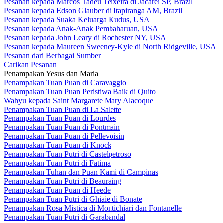
Pesanan kepada Marcos Tadeu Teixeira di Jacareí SP, Brazil
Pesanan kepada Edson Glauber di Itapiranga AM, Brazil
Pesanan kepada Suaka Keluarga Kudus, USA
Pesanan kepada Anak-Anak Pembaharuan, USA
Pesanan kepada John Leary di Rochester NY, USA
Pesanan kepada Maureen Sweeney-Kyle di North Ridgeville, USA
Pesanan dari Berbagai Sumber
Carikan Pesanan
Penampakan Yesus dan Maria
Penampakan Tuan Puan di Caravaggio
Penampakan Tuan Puan Peristiwa Baik di Quito
Wahyu kepada Saint Margarete Mary Alacoque
Penampakan Tuan Puan di La Salette
Penampakan Tuan Puan di Lourdes
Penampakan Tuan Puan di Pontmain
Penampakan Tuan Puan di Pellevoisin
Penampakan Tuan Puan di Knock
Penampakan Tuan Putri di Castelpetroso
Penampakan Tuan Putri di Fatima
Penampakan Tuhan dan Puan Kami di Campinas
Penampakan Tuan Putri di Beauraing
Penampakan Tuan Puan di Heede
Penampakan Tuan Putri di Ghiaie di Bonate
Penampakan Rosa Mistica di Montichiari dan Fontanelle
Penampakan Tuan Putri di Garabandal