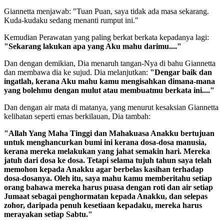
Giannetta menjawab: "Tuan Puan, saya tidak ada masa sekarang.
Kuda-kudaku sedang menanti rumput ini."
Kemudian Perawatan yang paling berkat berkata kepadanya lagi:
"Sekarang lakukan apa yang Aku mahu darimu...."
Dan dengan demikian, Dia menaruh tangan-Nya di bahu Giannetta
dan membawa dia ke sujud. Dia melanjutkan:
"Dengar baik dan
ingatlah, kerana Aku mahu kamu mengisahkan dimana-mana
yang bolehmu dengan mulut atau membuatmu berkata ini...."
Dan dengan air mata di matanya, yang menurut kesaksian Giannetta
kelihatan seperti emas berkilauan, Dia tambah:
"Allah Yang Maha Tinggi dan Mahakuasa Anakku bertujuan
untuk menghancurkan bumi ini kerana dosa-dosa manusia,
kerana mereka melakukan yang jahat semakin hari. Mereka
jatuh dari dosa ke dosa. Tetapi selama tujuh tahun saya telah
memohon kepada Anakku agar berbelas kasihan terhadap
dosa-dosanya.
Oleh itu, saya mahu kamu memberitahu setiap
orang bahawa mereka harus puasa dengan roti dan air setiap
Jumaat sebagai penghormatan kepada Anakku, dan selepas
zohor, daripada penuh kesetiaan kepadaku, mereka harus
merayakan setiap Sabtu."