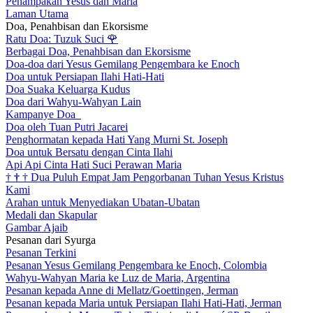
Penampakan Yesus dan Maria
Laman Utama
Doa, Penahbisan dan Ekorsisme
Ratu Doa: Tuzuk Suci
🌹
Berbagai Doa, Penahbisan dan Ekorsisme
Doa-doa dari Yesus Gemilang Pengembara ke Enoch
Doa untuk Persiapan Ilahi Hati-Hati
Doa Suaka Keluarga Kudus
Doa dari Wahyu-Wahyan Lain
Kampanye Doa
Doa oleh Tuan Putri Jacarei
Penghormatan kepada Hati Yang Murni St. Joseph
Doa untuk Bersatu dengan Cinta Ilahi
Api Api Cinta Hati Suci Perawan Maria
†
†
†
Dua Puluh Empat Jam Pengorbanan Tuhan Yesus Kristus
Kami
Arahan untuk Menyediakan Ubatan-Ubatan
Medali dan Skapular
Gambar Ajaib
Pesanan dari Syurga
Pesanan Terkini
Pesanan Yesus Gemilang Pengembara ke Enoch, Colombia
Wahyu-Wahyan Maria ke Luz de Maria, Argentina
Pesanan kepada Anne di Mellatz/Goettingen, Jerman
Pesanan kepada Maria untuk Persiapan Ilahi Hati-Hati, Jerman