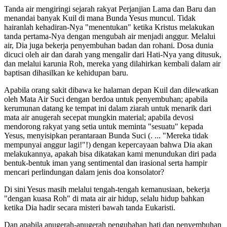
Tanda air mengiringi sejarah rakyat Perjanjian Lama dan Baru dan
menandai banyak Kuil di mana Bunda Yesus muncul. Tidak
hairanlah kehadiran-Nya "menentukan" ketika Kristus melakukan
tanda pertama-Nya dengan mengubah air menjadi anggur. Melalui
air, Dia juga bekerja penyembuhan badan dan rohani. Dosa dunia
dicuci oleh air dan darah yang mengalir dari Hati-Nya yang ditusuk,
dan melalui karunia Roh, mereka yang dilahirkan kembali dalam air
baptisan dihasilkan ke kehidupan baru.
Apabila orang sakit dibawa ke halaman depan Kuil dan dilewatkan
oleh Mata Air Suci dengan berdoa untuk penyembuhan; apabila
kerumunan datang ke tempat ini dalam ziarah untuk menarik dari
mata air anugerah secepat mungkin material; apabila devosi
mendorong rakyat yang setia untuk meminta "sesuatu" kepada
Yesus, menyisipkan perantaraan Bunda Suci (. ... "Mereka tidak
mempunyai anggur lagi!"!) dengan kepercayaan bahwa Dia akan
melakukannya, apakah bisa dikatakan kami menundukan diri pada
bentuk-bentuk iman yang sentimental dan irasional serta hampir
mencari perlindungan dalam jenis doa konsolator?
Di sini Yesus masih melalui tengah-tengah kemanusiaan, bekerja
"dengan kuasa Roh" di mata air air hidup, selalu hidup bahkan
ketika Dia hadir secara misteri bawah tanda Eukaristi.
Dan apabila anugerah-anugerah pengubahan hati dan penyembuhan