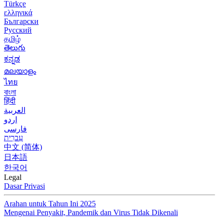
Türkçe
ελληνικά
Български
Русский
தமிழ்
తెలుగు
ಕನ್ನಡ
മലയാളം
ไทย
বাংলা
हिंदी
العربية
اردو
فارسی
עִברִית
中文 (简体)
日本語
한국어
Legal
Dasar Privasi
Arahan untuk Tahun Ini 2025
Mengenai Penyakit, Pandemik dan Virus Tidak Dikenali