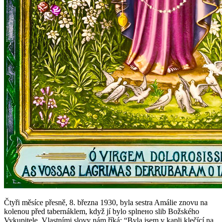
Čtyři měsíce přesně, 8. března 1930, byla sestra Amálie znovu na
kolenou před tabernáklem, když jí bylo splnено slib Božského
Vykupitele. Vlastními slovy nám říká:
“Byla jsem v kapli klečící na