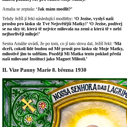
Amalia se zeptala:
‘Jak mám modlit?’
Tehdy Ježíš jí řekl následující modlitby:
‘O Jezise, vyslyš naši
prosbu pro lásku slz Tvé Nejsvětější Matky!’ ‘O Jezise, podívej
se na slzy té, která tě nejvíce milovala na zemi a která tě v nebi
nejhorlivěji miluje!’
Sestra Amálie uvádí, že po tom, co jí tato slova dal, Ježíš řekl:
‘Má
dceři, cokoli lidé budou od Mě prosit pro lásku slz Moje Matky,
milostivě jim to udělám. Později Mi Matka tento poklad předá
naší milované Instituci jako Magnet Milosti.’
II. Vize Panny Marie 8. března 1930