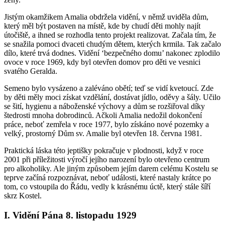
Jistým okamžikem Amalia obdržela vidění, v němž uviděla dům,
který měl být postaven na místě, kde by chudí děti mohly najít
útočiště, a ihned se rozhodla tento projekt realizovat. Začala tím, že
se snažila pomoci dvaceti chudým dětem, kterých krmila. Tak začalo
dílo, které trvá dodnes. Vidění ‘bezpečného domu’ nakonec zplodilo
ovoce v roce 1969, kdy byl otevřen domov pro děti ve vesnici
svatého Geralda.
Semeno bylo vysázeno a zaléváno obětí; teď se vidí kvetoucí. Zde
by děti měly moci získat vzdělání, dostávat jídlo, oděvy a šály. Učilo
se šití, hygienu a náboženské výchovy a dům se rozšiřoval díky
štedrosti mnoha dobrodinců. Ačkoli Amalia nedožil dokončení
práce, neboť zemřela v roce 1977, bylo získáno nové pozemky a
velký, prostorný Dům sv. Amalie byl otevřen 18. června 1981.
Praktická láska této jeptišky pokračuje v plodnosti, když v roce
2001 při příležitosti výročí jejího narození bylo otevřeno centrum
pro alkoholiky. Ale jiným způsobem jejím darem celému Kostelu se
teprve začíná rozpoznávat, neboť události, které nastaly krátce po
tom, co vstoupila do Řádu, vedly k krásnému úctě, který stále šíří
skrz Kostel.
I. Vidění Pána 8. listopadu 1929