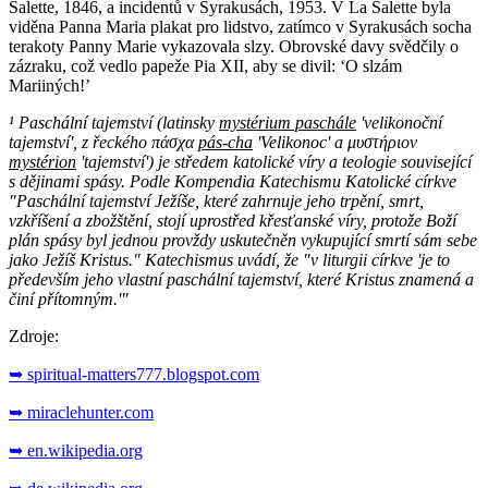
Salette, 1846, a incidentů v Syrakusách, 1953. V La Salette byla
viděna Panna Maria plakat pro lidstvo, zatímco v Syrakusách socha
terakoty Panny Marie vykazovala slzy. Obrovské davy svědčily o
zázraku, což vedlo papeže Pia XII, aby se divil: ‘O slzám
Mariiných!’
¹ Paschální tajemství (latinsky
mystérium paschále
'velikonoční
tajemství', z řeckého πάσχα
pás-cha
'Velikonoc' a μυστήριον
mystérion
'tajemství') je středem katolické víry a teologie související
s dějinami spásy. Podle Kompendia Katechismu Katolické církve
"Paschální tajemství Ježíše, které zahrnuje jeho trpění, smrt,
vzkříšení a zbožštění, stojí uprostřed křesťanské víry, protože Boží
plán spásy byl jednou provždy uskutečněn vykupující smrtí sám sebe
jako Ježíš Kristus." Katechismus uvádí, že "v liturgii církve 'je to
především jeho vlastní paschální tajemství, které Kristus znamená a
činí přítomným.'"
Zdroje:
➥ spiritual-matters777.blogspot.com
➥ miraclehunter.com
➥ en.wikipedia.org