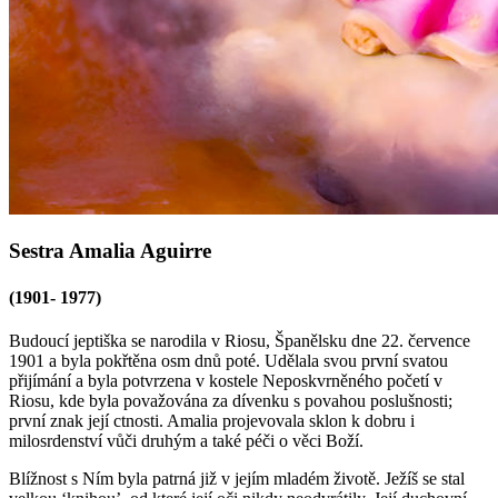
Sestra Amalia Aguirre
(1901- 1977)
Budoucí jeptiška se narodila v Riosu, Španělsku dne 22. července
1901 a byla pokřtěna osm dnů poté. Udělala svou první svatou
přijímání a byla potvrzena v kostele Neposkvrněného početí v
Riosu, kde byla považována za dívenku s povahou poslušnosti;
první znak její ctnosti. Amalia projevovala sklon k dobru i
milosrdenství vůči druhým a také péči o věci Boží.
Blížnost s Ním byla patrná již v jejím mladém životě. Ježíš se stal