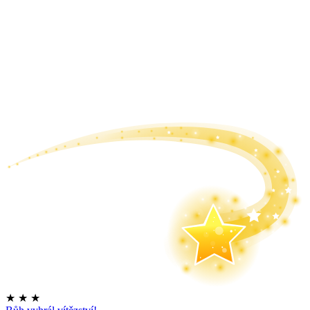
★
★
★