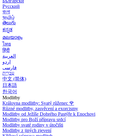
Български
Русский
বাংলা
বதமிழ்
తెలుగు
ಕನ್ನಡ
മലയാളം
ไทย
हिंदी
العربية
اردو
فارسی
עִברִית
中文 (简体)
日本語
한국어
Modlitby
Královna modlitby: Svatý růženec
🌹
Různé modlitby, zasvěcení a exorcismy
Modlitby od Ježíše Dobrého Pastýře k Enochovi
Modlitby pro Boží přípravu srdcí
Modlitby svaté rodiny v útočišti
Modlitby z jiných zjevení
Křižová výprava modliteb