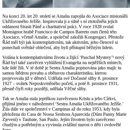
Na konci 20. let 20. století se Amalia zapojila do Asociace misionářů
Ukřižovaného Ježíše. Inspirovala ji a silně s ní ztotožněla jejich
oddanost Strasti Páně a charitativní práci. V roce 1928 svolal
Monsignor hrabě Francisco de Campos Barreto osm členů této
Asociace, včetně Amalie, a společně založili Kongregaci. Přestože
Řád měl být jak kontemplativním, tak aktivním, jeho členové si
ponechali světské oblečení, aby byli přístupní běžným lidem.
Volána k kontemplativnímu životu a žijící ‘Paschal Mystery’¹ nový
Řád byl také zasvěcen vyhlášení Evangelia na nejtěžších místech,
kde lidé žili. V té době je Sestra Amalia popisována jako majíc tu
samou štědrou povahu a obětavou charakteristiku, kterou
projevovala již v dětství. Udělala své Dočasné sliby 8. prosince
1927 – svátek Neposkvrněného početí, a poté 8. prosince 1931,
přesně čtyři roky později, udělala Věčné sliby.
Tak se Amalia stala jeptiškou zasvěcenou Kristu a jeho Církvi,
přijímá jméno v náboženství ‘Sestra Amalia Ukřižovaného Ježíše.’
Žila dále ve společenství v Campinas až do roku 1953, kdy byla
přeložena do Casa de Nossa Senhora Aparecida (Dům Panny Marie
Zjevení) v Taubate, San Paulo. Jejím životem bylo zasvěceno
chudým a potřebným a vyvinula zvláštní starost o děti i ovdovělé
ženy.