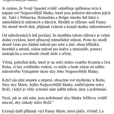
Je známo, že Svatý Spasitel zvlášť odměňuje upřímnou úctu k
trápám své Nejposvětější Matky, které jsou jediným důvodem jejích
slz. Také z Německa, Holandska a Belgie mnoho lidí hlásí o
mimořádných milostech a dárcích. Modlili se růženec naší Panny
Slz denně devět dnů, přijímali svátosti a konali skutky milosrdenství.
Od náboženských lidí pochází, že modlitba tohoto růžence je velmi
drahá zvyklost, které přisuzují mimořádné milosti. Proto ho modlí
denně často pro žádání milostí pro sebe a jiné, obrat hříšníků,
heretiků a ateistů, získat milosti pro kněze a misionáře, pomoci
umírajícím a osvobodit chudé duše z očisty.
Věrná, pobožná duše, které je na srdci dobro svatého Kostela a čest
Boha, ví bez zvláštního vedení, co může a bude získat od nášho
milostivého Vykupitele skrze slzy Jeho Nejposvětější Matky.
Když nás plní smutek a utrpení, obracíme své myšlenky k Bohu.
Skrz slzy Marie, Jejího Nejposvětější Matky, změkčujeme srdce
Boží, i když je vždy ochotné nám udělit milost, dary a požehnání.
Nyní, jak se zdá nám, jsou požehnané slzy Matky Ježíšovy zvlášť
mocné, aby získaly srdce Boží.”
Existují další příklady vizí Panny Marie, která pláče, včetně; La