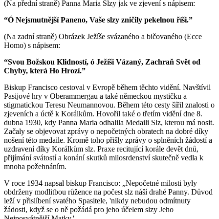
(Na přední straně) Panna Maria Slzy jak ve zjevení s nápisem:
“Ó Nejsmutnější Paneno, Vaše slzy zničily pekelnou říši.”
(Na zadní straně) Obrázek Ježíše svázaného a bičovaného (Ecce
Homo) s nápisem:
“Svou Božskou Klidností, ó Ježíši Vázaný, Zachraň Svět od
Chyby, která Ho Hrozí.”
Biskup Francisco cestoval v Evropě během těchto vidění. Navštívil
Pasijové hry v Oberammergau a také německou mystičku a
stigmatickou Teresu Neumannovou. Během této cesty šířil znalosti o
zjeveních a úctě k Korálkům. Hovořil také o třetím vidění dne 8.
dubna 1930, kdy Panna Maria odhalila Medaili Slz, kterou má nosit.
Začaly se objevovat zprávy o nepočetných obratech na dobré díky
nošení této medaile. Kromě toho přišly zprávy o splněních žádostí a
uzdravení díky Korálkům slz. Praxe recitující korále devět dnů,
přijímání svátostí a konání skutků milosrdenství skutečně vedla k
mnoha požehnáním.
V roce 1934 napsal biskup Francisco: „Nepočetné milosti byly
obdrženy modlitbou růžence na počest slz náší drahé Panny. Důvod
leží v přislíbení svatého Spasitele, 'nikdy nebudou odmítnuty
žádosti, když se o ně požádá pro jeho účelem slzy Jeho
Nejposvátnější Matky.'