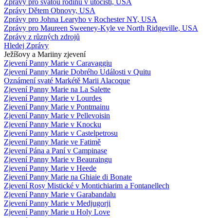
Zprávy pro svatou rodinu v útočišti, USA
Zprávy Dětem Obnovy, USA
Zprávy pro Johna Learyho v Rochester NY, USA
Zprávy pro Maureen Sweeney-Kyle ve North Ridgeville, USA
Zprávy z různých zdrojů
Hledej Zprávy
Ježíšovy a Mariiny zjevení
Zjevení Panny Marie v Caravaggiu
Zjevení Panny Marie Dobrého Události v Quitu
Oznámení svaté Markétě Marii Alacoque
Zjevení Panny Marie na La Salette
Zjevení Panny Marie v Lourdes
Zjevení Panny Marie v Pontmainu
Zjevení Panny Marie v Pellevoisin
Zjevení Panny Marie v Knocku
Zjevení Panny Marie v Castelpetrosu
Zjevení Panny Marie ve Fatimě
Zjevení Pána a Paní v Campinase
Zjevení Panny Marie v Beauraingu
Zjevení Panny Marie v Heede
Zjevení Panny Marie na Ghiaie di Bonate
Zjevení Rosy Mistické v Montichiarim a Fontanellech
Zjevení Panny Marie v Garabandalu
Zjevení Panny Marie v Medjugorji
Zjevení Panny Marie u Holy Love