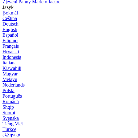
Zjevení Panny Marie v Jacarei
Jazyk
Bokmål
Čeština
Deutsch
English
Español
Filipino
Français
Hrvatski
Indonesia
Italiana
Kiswahili
Magyar
Melayu
Nederlands
Polski
Português
Română
Shqip
Suomi
Svenska
Tiếng Việt
Türkçe
ελληνικά