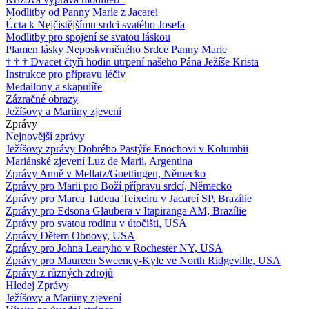
Modlitby od Panny Marie z Jacarei
Úcta k Nejčistějšímu srdci svatého Josefa
Modlitby pro spojení se svatou láskou
Plamen lásky Neposkvrněného Srdce Panny Marie
†
†
†
Dvacet čtyři hodin utrpení našeho Pána Ježíše Krista
Instrukce pro přípravu léčiv
Medailony a skapulíře
Zázračné obrazy
Ježíšovy a Mariiny zjevení
Zprávy
Nejnovější zprávy
Ježíšovy zprávy Dobrého Pastýře Enochovi v Kolumbii
Mariánské zjevení Luz de Marii, Argentina
Zprávy Anně v Mellatz/Goettingen, Německo
Zprávy pro Marii pro Boží přípravu srdcí, Německo
Zprávy pro Marca Tadeua Teixeiru v Jacareí SP, Brazílie
Zprávy pro Edsona Glaubera v Itapiranga AM, Brazílie
Zprávy pro svatou rodinu v útočišti, USA
Zprávy Dětem Obnovy, USA
Zprávy pro Johna Learyho v Rochester NY, USA
Zprávy pro Maureen Sweeney-Kyle ve North Ridgeville, USA
Zprávy z různých zdrojů
Hledej Zprávy
Ježíšovy a Mariiny zjevení