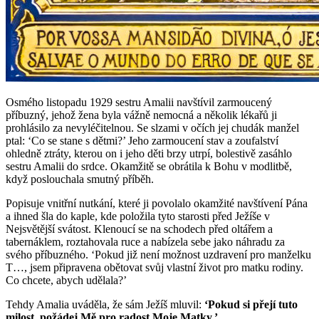
Osmého listopadu 1929 sestru Amalii navštívil zarmoucený
příbuzný, jehož žena byla vážně nemocná a několik lékařů ji
prohlásilo za nevyléčitelnou. Se slzami v očích jej chudák manžel
ptal: ‘Co se stane s dětmi?’ Jeho zarmoucení stav a zoufalství
ohledně ztráty, kterou on i jeho děti brzy utrpí, bolestivě zasáhlo
sestru Amalii do srdce. Okamžitě se obrátila k Bohu v modlitbě,
když poslouchala smutný příběh.
Popisuje vnitřní nutkání, které ji povolalo okamžité navštívení Pána
a ihned šla do kaple, kde položila tyto starosti před Ježíše v
Nejsvětější svátost. Klenoucí se na schodech před oltářem a
tabernáklem, roztahovala ruce a nabízela sebe jako náhradu za
svého příbuzného.
‘Pokud již není možnost uzdravení pro manželku
T…, jsem připravena obětovat svůj vlastní život pro matku rodiny.
Co chcete, abych udělala?’
Tehdy Amalia uváděla, že sám Ježíš mluvil:
‘Pokud si přejí tuto
milost, požádej Mě pro radost Moje Matky.’