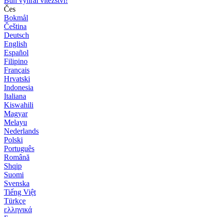
Bůh vyhrál vítězství!
Čes
Bokmål
Čeština
Deutsch
English
Español
Filipino
Français
Hrvatski
Indonesia
Italiana
Kiswahili
Magyar
Melayu
Nederlands
Polski
Português
Română
Shqip
Suomi
Svenska
Tiếng Việt
Türkçe
ελληνικά