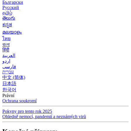
Български
Русский
தமிழ்
తెలుగు
ಕನ್ನಡ
മലയാളം
ไทย
বাংলা
हिंदी
العربية
اردو
فارسی
עִברִית
中文 (简体)
日本語
한국어
Právní
Ochrana soukromí
Pokyny pro tento rok 2025
Ohledně nemocí, pandemií a neznámých virů