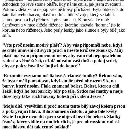
schodech po levé straně oltáře, kdy náhle cítila, jak jsem zvednutá.
Potom viděla ženu nepopisatelné krásy přicházet. Byla oblečena do
šatu fialového barvu, plášť modré a bílé závoje, který se táhl k
jejímu prsou a byl přehozen přes ramena. Klouzala ke mně
úsměvem a v ruce držela růženec, kterého nazvala ‘koruna’ (to je
koruna nebo růženec). Jeho perly leskly jako slunce a byly bílé jako
sníh.
‘Víte proč nosím modrý plášť? Aby vás připomněl nebe, když
se cítíte unaveni od svých prací a nesete kříž své zkoušky. Můj
plášť má vám připomenout nebe, aby vám dal nepopsatelnou
radost a věčné štěstí, což dá odvahu vaší duši a pokoj srdci,
abyste pokračovali ve boji až do konce!’
‘Rozumíte významu mé fialové-šarlatové tuniky? Řeknu vám,
že byste měli pamatovat, když stojíte před obrazem Slz, na
barvy, které nosím. Fiala znamená bolest. Bolest, kterou cítil
Ježíš, když ho barbaricky bily po těle. Srdce mé matky a moje
duše byly také roztrhávány bolestí při vidění Jezise.’
‘Moje dítě, vysvětlím ti proč nosím tento bílý závoj kolem prsou
a pokrývající hlavu. Bílo znamená čistotu, a jako bílé květy
Svaté Trojice nemohla jsem se objevit bez této bělosti. Sladký
úsměv, který vidíte na mojich rtích, je pro obrovskou radost
moci lidstvu dát tak cenný poklad!’