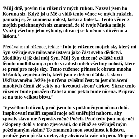
‘Můj dítě, povím ti o růženci v mých rukou. Nazval jsem ho
Koruna slz. Když jsi u Mě a vidíš tento věnec ve mých rukách,
pamatuj si, že znamená milost, lásku a bolest... Tento věnec z
mojích požehnaných slz znamená, že tě tvoje Matka miluje.
Využij všechny jeho výhody, obracej se k němu s důvěrou a
láskou.’
Předávajíc mi růženec, řekla:
‘Toto je růženec mojích slz, který mi
Syn svěřuje své milované ústavu jako část svého dědictví.
Modlitby ti již dal můj Syn. Můj Syn chce mě zvláště uctít
těmito modlitbami; a proto s radostí udělí všechny milosti, které
se prosí pro moje slzy. Tento růženec přinese k obratu mnoha
hříšníků, zejména těch, kteří jsou v držení ďábla. Ústavu
Ukřižovaného Ježíše je určena zvláštní čest; to jest obrácení
mnohých členů zlé sekty na ‘kvetoucí strom’ církve. Skrze tento
růženec bude poražen ďábel a moc pekla bude ničena. Připrav
se na tuto velkou bitvu.’
‘Vysvětlím ti důvod, proč jsem tu s pokloněnými očima dolů.
Inspirovaní malíři zapsali moje oči směřující nahoru, aby
zpívaly slávu mé Neposkvrněné Početí. Proč tedy jsou moje oči
sklopeny dolů v tomto zjevování, do něhož se svěřuješ mým
požehnaným slzám? To znamená mou soucitnost k lidstvu,
protože jsem přišla z nebe, aby aliviovala vaše utrpení. Moje oči