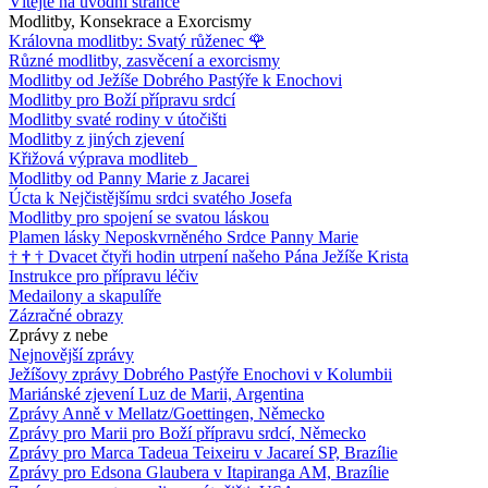
Vítejte na úvodní stránce
Modlitby, Konsekrace a Exorcismy
Královna modlitby: Svatý růženec
🌹
Různé modlitby, zasvěcení a exorcismy
Modlitby od Ježíše Dobrého Pastýře k Enochovi
Modlitby pro Boží přípravu srdcí
Modlitby svaté rodiny v útočišti
Modlitby z jiných zjevení
Křižová výprava modliteb
Modlitby od Panny Marie z Jacarei
Úcta k Nejčistějšímu srdci svatého Josefa
Modlitby pro spojení se svatou láskou
Plamen lásky Neposkvrněného Srdce Panny Marie
†
†
†
Dvacet čtyři hodin utrpení našeho Pána Ježíše Krista
Instrukce pro přípravu léčiv
Medailony a skapulíře
Zázračné obrazy
Zprávy z nebe
Nejnovější zprávy
Ježíšovy zprávy Dobrého Pastýře Enochovi v Kolumbii
Mariánské zjevení Luz de Marii, Argentina
Zprávy Anně v Mellatz/Goettingen, Německo
Zprávy pro Marii pro Boží přípravu srdcí, Německo
Zprávy pro Marca Tadeua Teixeiru v Jacareí SP, Brazílie
Zprávy pro Edsona Glaubera v Itapiranga AM, Brazílie