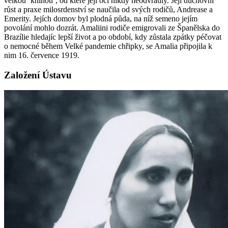
velkou ‘knihou’, od které její oči nikdy neodvrátily. Její duchovní
růst a praxe milosrdenství se naučila od svých rodičů, Andrease a
Emerity. Jejích domov byl plodná půda, na níž semeno jejím
povolání mohlo dozrát. Amaliini rodiče emigrovali ze Španělska do
Brazílie hledajíc lepší život a po období, kdy zůstala zpátky péčovat
o nemocné během Velké pandemie chřipky, se Amalia připojila k
nim 16. července 1919.
Založení Ústavu