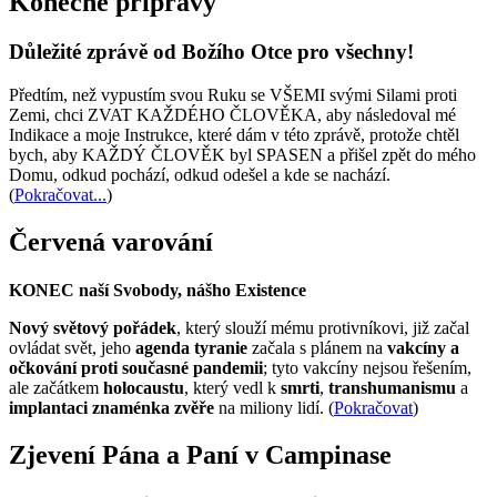
Konečné přípravy
Důležité zprávě od Božího Otce pro všechny!
Předtím, než vypustím svou Ruku se VŠEMI svými Silami proti
Zemi, chci ZVAT KAŽDÉHO ČLOVĚKA, aby následoval mé
Indikace a moje Instrukce, které dám v této zprávě, protože chtěl
bych, aby KAŽDÝ ČLOVĚK byl SPASEN a přišel zpět do mého
Domu, odkud pochází, odkud odešel a kde se nachází.
(
Pokračovat...
)
Červená varování
KONEC naší Svobody, nášho Existence
Nový světový pořádek
, který slouží mému protivníkovi, již začal
ovládat svět, jeho
agenda tyranie
začala s plánem na
vakcíny a
očkování proti současné pandemii
; tyto vakcíny nejsou řešením,
ale začátkem
holocaustu
, který vedl k
smrti
,
transhumanismu
a
implantaci znaménka zvěře
na miliony lidí. (
Pokračovat
)
Zjevení Pána a Paní v Campinase