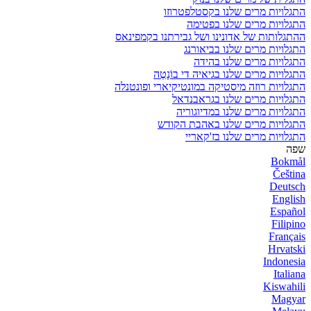
התגלויות מרים שלנו בקסטלפטרוזו
התגלויות מרים שלנו בפטימה
ההתגלותות של אדונינו ושל גבירתנו בקמפינאס
התגלויות מרים שלנו בביאורנג
התגלויות מרים שלנו בהידה
התגלויות מרים שלנו בגיאיה די בוֹנָטֶה
התגלויות רוזה מיסטיקה במונטיקיארי ופונטנלה
התגלויות מרים שלנו בגראבנדאל
התגלויות מרים שלנו במדיוגוריה
התגלויות מרים שלנו באהבת הקודש
התגלויות מרים שלנו בז'קאריי
שפה
Bokmål
Čeština
Deutsch
English
Español
Filipino
Français
Hrvatski
Indonesia
Italiana
Kiswahili
Magyar