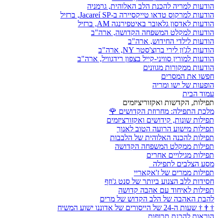
הודעות למריה להכנת הלב האלוהית, גרמניה
הודעות למרקוס טדאו טייקסיירה ב-Jacareí SP, ברזיל
הודעות לאדסון גלאובר באיטפירנגה AM, ברזיל
הודעות למקלט המשפחה הקדושה, ארה"ב
הודעות לילדי החידוש, ארה"ב
הודעות לג'ון לירי ברוצ'סטר NY, ארה"ב
הודעות למורין סוויני-קייל בצפון רידגוויל, ארה"ב
הודעות ממקורות מגוונים
חפשו את המסרים
הופעות של ישו ומריה
עמוד הבית
תפילות, הקדשות ואקזוריציזמים
מלכת התפילה: מחרוזת הקדושים
🌹
תפילות שונות, קידושים ואקזורציזמים
תפילות מישוע הרועה הטוב לאנוך
תפילות להכנה האלוהית של הלבבות
תפילות ממקלט המשפחה הקדושה
תפילות מגילויים אחרים
מסע הצלבים לתפילה
תפילות ממרים של ז'אקאריי
חסידות ללב הצנוע ביותר של סנט ג'וזף
תפילות לאיחוד עם אהבה קדושה
להבת האהבה של הלב הקדוש של מרים
†
†
†
שעות ה-24 של הייסורים של אדוננו ישוע המשיח
הוראות להכנת תרופות