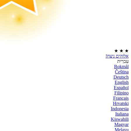
★
★
★
אלוהים ניצח!
עִברִית
Bokmål
Čeština
Deutsch
English
Español
Filipino
Français
Hrvatski
Indonesia
Italiana
Kiswahili
Magyar
Melayu