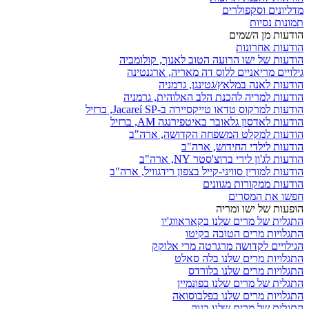
מדליונים וסקפולרים
תמונות נסיות
הודעות מן השמים
הודעות אחרונות
הודעות של ישו הרועה הטוב לאנוך, קולומביה
גילויים מריאניים ללוס דה מאריה, ארגנטינה
הודעות לאנה במלאץ/גטינגן, גרמניה
הודעות למריה להכנת הלב האלוהית, גרמניה
הודעות למרקוס טדאו טייקסיירה ב-Jacareí SP, ברזיל
הודעות לאדסון גלאובר באיטפירנגה AM, ברזיל
הודעות למקלט המשפחה הקדושה, ארה"ב
הודעות לילדי החידוש, ארה"ב
הודעות לג'ון לירי ברוצ'סטר NY, ארה"ב
הודעות למורין סוויני-קייל בצפון רידגוויל, ארה"ב
הודעות ממקורות מגוונים
חפשו את המסרים
הופעות של ישו ומריה
התגלית של מרים שלנו בקאראווג'יו
התגלויות מרים הטובה בקיטו
הגילויים לקדושה מרגרטה מרי אלוקק
התגלויות מרים שלנו בלה סאלט
התגלויות מרים שלנו בלורדס
התגלית של מרים שלנו בפונמיין
התגלויות מרים שלנו בפלבוסואה
התגלית של מרים שלנו בנוק