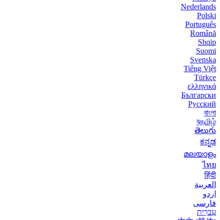
Nederlands
Polski
Português
Română
Shqip
Suomi
Svenska
Tiếng Việt
Türkçe
ελληνικά
Български
Русский
বাংলা
বதமிழ்
తెలుగు
ಕನ್ನಡ
മലയാളം
ไทย
हिंदी
العربية
اردو
فارسی
עִברִית