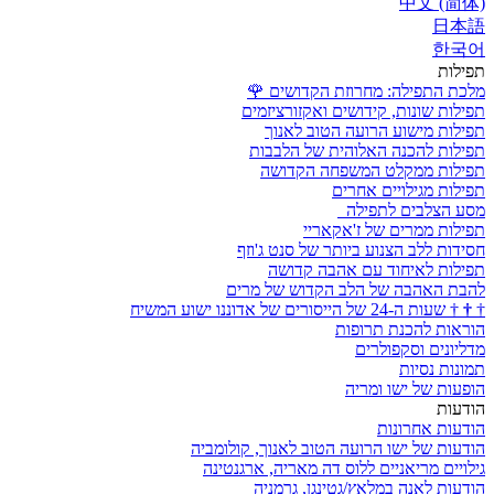
中文 (简体)
日本語
한국어
תפילות
מלכת התפילה: מחרוזת הקדושים
🌹
תפילות שונות, קידושים ואקזורציזמים
תפילות מישוע הרועה הטוב לאנוך
תפילות להכנה האלוהית של הלבבות
תפילות ממקלט המשפחה הקדושה
תפילות מגילויים אחרים
מסע הצלבים לתפילה
תפילות ממרים של ז'אקאריי
חסידות ללב הצנוע ביותר של סנט ג'וזף
תפילות לאיחוד עם אהבה קדושה
להבת האהבה של הלב הקדוש של מרים
†
†
†
שעות ה-24 של הייסורים של אדוננו ישוע המשיח
הוראות להכנת תרופות
מדליונים וסקפולרים
תמונות נסיות
הופעות של ישו ומריה
הודעות
הודעות אחרונות
הודעות של ישו הרועה הטוב לאנוך, קולומביה
גילויים מריאניים ללוס דה מאריה, ארגנטינה
הודעות לאנה במלאץ/גטינגן, גרמניה