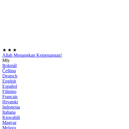
★
★
★
Allah Menangkan Kemenangan!
Mly
Bokmål
Čeština
Deutsch
English
Español
Filipino
Français
Hrvatski
Indonesia
Italiana
Kiswahili
Magyar
Melayu