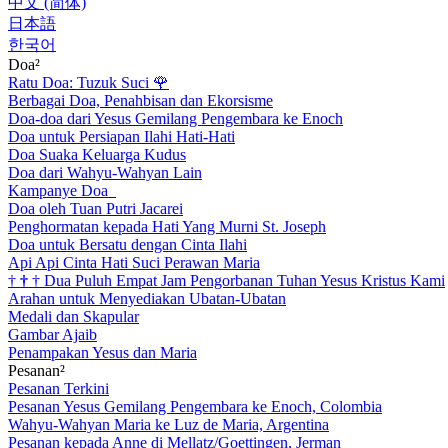
中文 (简体)
日本語
한국어
Doa²
Ratu Doa: Tuzuk Suci
🌹
Berbagai Doa, Penahbisan dan Ekorsisme
Doa-doa dari Yesus Gemilang Pengembara ke Enoch
Doa untuk Persiapan Ilahi Hati-Hati
Doa Suaka Keluarga Kudus
Doa dari Wahyu-Wahyan Lain
Kampanye Doa
Doa oleh Tuan Putri Jacarei
Penghormatan kepada Hati Yang Murni St. Joseph
Doa untuk Bersatu dengan Cinta Ilahi
Api Api Cinta Hati Suci Perawan Maria
†
†
†
Dua Puluh Empat Jam Pengorbanan Tuhan Yesus Kristus Kami
Arahan untuk Menyediakan Ubatan-Ubatan
Medali dan Skapular
Gambar Ajaib
Penampakan Yesus dan Maria
Pesanan²
Pesanan Terkini
Pesanan Yesus Gemilang Pengembara ke Enoch, Colombia
Wahyu-Wahyan Maria ke Luz de Maria, Argentina
Pesanan kepada Anne di Mellatz/Goettingen, Jerman