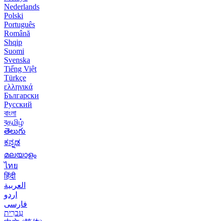
Nederlands
Polski
Português
Română
Shqip
Suomi
Svenska
Tiếng Việt
Türkçe
ελληνικά
Български
Русский
বাংলা
বதமிழ்
తెలుగు
ಕನ್ನಡ
മലയാളം
ไทย
हिंदी
العربية
اردو
فارسی
עִברִית