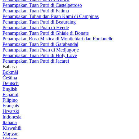
Penampakan Tuan Putri di Castelpetroso
Penampakan Tuan Putri di Fatima
Penampakan Tuhan dan Puan Kami di Campinas
Penampakan Tuan Putri di Beauraing
Penampakan Tuan Puan di Heede
Penampakan Tuan Putri di Ghiaie di Bonate
Penampakan Rosa Mistica di Montichiari dan Fontanelle
Penampakan Tuan Putri di Garabandal
Penampakan Tuan Puan di Medjugorje
Penampakan Tuan Putri di Holy Love
Penampakan Tuan Putri di Jacarei
Bahasa
Bokmål
Čeština
Deutsch
English
Español
Filipino
Français
Hrvatski
Indonesia
Italiana
Kiswahili
Magyar