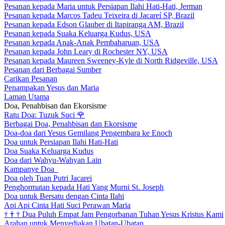
Pesanan kepada Maria untuk Persiapan Ilahi Hati-Hati, Jerman
Pesanan kepada Marcos Tadeu Teixeira di Jacareí SP, Brazil
Pesanan kepada Edson Glauber di Itapiranga AM, Brazil
Pesanan kepada Suaka Keluarga Kudus, USA
Pesanan kepada Anak-Anak Pembaharuan, USA
Pesanan kepada John Leary di Rochester NY, USA
Pesanan kepada Maureen Sweeney-Kyle di North Ridgeville, USA
Pesanan dari Berbagai Sumber
Carikan Pesanan
Penampakan Yesus dan Maria
Laman Utama
Doa, Penahbisan dan Ekorsisme
Ratu Doa: Tuzuk Suci
🌹
Berbagai Doa, Penahbisan dan Ekorsisme
Doa-doa dari Yesus Gemilang Pengembara ke Enoch
Doa untuk Persiapan Ilahi Hati-Hati
Doa Suaka Keluarga Kudus
Doa dari Wahyu-Wahyan Lain
Kampanye Doa
Doa oleh Tuan Putri Jacarei
Penghormatan kepada Hati Yang Murni St. Joseph
Doa untuk Bersatu dengan Cinta Ilahi
Api Api Cinta Hati Suci Perawan Maria
†
†
†
Dua Puluh Empat Jam Pengorbanan Tuhan Yesus Kristus Kami
Arahan untuk Menyediakan Ubatan-Ubatan