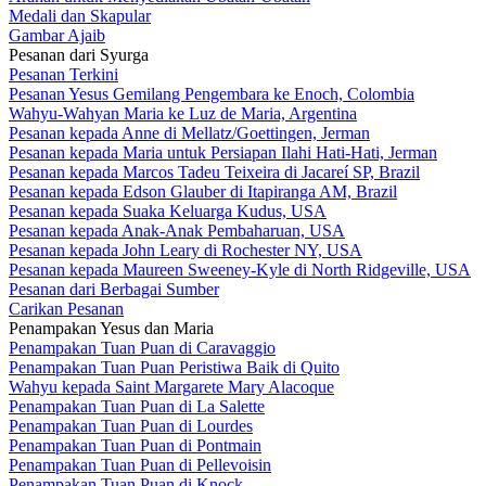
Medali dan Skapular
Gambar Ajaib
Pesanan dari Syurga
Pesanan Terkini
Pesanan Yesus Gemilang Pengembara ke Enoch, Colombia
Wahyu-Wahyan Maria ke Luz de Maria, Argentina
Pesanan kepada Anne di Mellatz/Goettingen, Jerman
Pesanan kepada Maria untuk Persiapan Ilahi Hati-Hati, Jerman
Pesanan kepada Marcos Tadeu Teixeira di Jacareí SP, Brazil
Pesanan kepada Edson Glauber di Itapiranga AM, Brazil
Pesanan kepada Suaka Keluarga Kudus, USA
Pesanan kepada Anak-Anak Pembaharuan, USA
Pesanan kepada John Leary di Rochester NY, USA
Pesanan kepada Maureen Sweeney-Kyle di North Ridgeville, USA
Pesanan dari Berbagai Sumber
Carikan Pesanan
Penampakan Yesus dan Maria
Penampakan Tuan Puan di Caravaggio
Penampakan Tuan Puan Peristiwa Baik di Quito
Wahyu kepada Saint Margarete Mary Alacoque
Penampakan Tuan Puan di La Salette
Penampakan Tuan Puan di Lourdes
Penampakan Tuan Puan di Pontmain
Penampakan Tuan Puan di Pellevoisin
Penampakan Tuan Puan di Knock