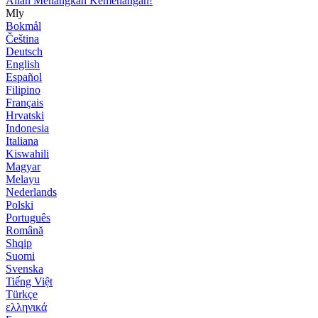
Allah Menangkan Kemenangan!
Mly
Bokmål
Čeština
Deutsch
English
Español
Filipino
Français
Hrvatski
Indonesia
Italiana
Kiswahili
Magyar
Melayu
Nederlands
Polski
Português
Română
Shqip
Suomi
Svenska
Tiếng Việt
Türkçe
ελληνικά