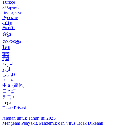
Türkçe
ελληνικά
Български
Русский
தமிழ்
తెలుగు
ಕನ್ನಡ
മലയാളം
ไทย
বাংলা
हिंदी
العربية
اردو
فارسی
עִברִית
中文 (简体)
日本語
한국어
Legal
Dasar Privasi
Arahan untuk Tahun Ini 2025
Mengenai Penyakit, Pandemik dan Virus Tidak Dikenali