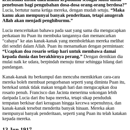
penebusan bagi pengubahan dosa-dosa orang-orang berdosa?”
Lucia, bertutur nama ketiga mereka, dengan mudah setuju.
“Maka
kamu akan mempunyai banyak penderitaan, tetapi anugerah
Allah akan menjadi penghiburmu.”
Lucia menceritakan bahawa pada saat yang sama dia mengucapkan
perkataan itu Puan itu membuka tangannya dan memancarkan
“cahaya” ke atas kanak-kanak yang membolehkan mereka melihat
diri sendiri dalam Allah. Puan itu menamatkan dengan permintaan:
“Ucapkan doa rosario setiap hari untuk membawa damai
kepada dunia dan berakhirnya perang.”
Dengan demikian dia
mulai naik ke udara, berpindah menuju timur sehingga hilang dari
pandangan.
Kanak-kanak itu berkumpul dan mencuba memikirkan cara-cara
mereka boleh membuat pengorbanan seperti yang diminta Puan itu,
bertekad untuk tidak makan tengah hari dan mengucapkan doa
rosario penuh. Francisco dan Jacinta menerima sokongan lebih
daripada Lucia dari ibu bapa mereka, tetapi sikap penduduk
tempatan berkisar dari keraguan hingga kecewa sepenuhnya, dan
kanak-kanak tersebut menderita banyak hinaan. Mereka akan
mempunyai banyak penderitaan, seperti yang Puan itu telah katakan
kepada mereka.
13 Jun 1917