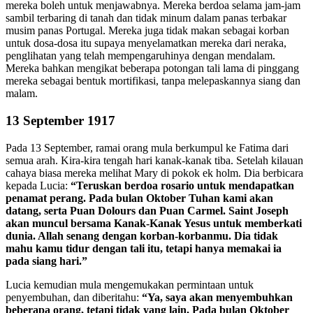
mereka boleh untuk menjawabnya. Mereka berdoa selama jam-jam
sambil terbaring di tanah dan tidak minum dalam panas terbakar
musim panas Portugal. Mereka juga tidak makan sebagai korban
untuk dosa-dosa itu supaya menyelamatkan mereka dari neraka,
penglihatan yang telah mempengaruhinya dengan mendalam.
Mereka bahkan mengikat beberapa potongan tali lama di pinggang
mereka sebagai bentuk mortifikasi, tanpa melepaskannya siang dan
malam.
13 September 1917
Pada 13 September, ramai orang mula berkumpul ke Fatima dari
semua arah. Kira-kira tengah hari kanak-kanak tiba. Setelah kilauan
cahaya biasa mereka melihat Mary di pokok ek holm. Dia berbicara
kepada Lucia:
“Teruskan berdoa rosario untuk mendapatkan
penamat perang. Pada bulan Oktober Tuhan kami akan
datang, serta Puan Dolours dan Puan Carmel. Saint Joseph
akan muncul bersama Kanak-Kanak Yesus untuk memberkati
dunia. Allah senang dengan korban-korbanmu. Dia tidak
mahu kamu tidur dengan tali itu, tetapi hanya memakai ia
pada siang hari.”
Lucia kemudian mula mengemukakan permintaan untuk
penyembuhan, dan diberitahu:
“Ya, saya akan menyembuhkan
beberapa orang, tetapi tidak yang lain. Pada bulan Oktober