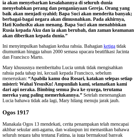
ia akan menyebarkan kesalahannya di seluruh dunia
menyebabkan perang dan penganiayaan Gereja. Orang yang
baik akan menjadi syahid; Bapa Suci akan menderita banyak;
berbagai-bagai negara akan dimusnahkan. Pada akhirnya,
Hati KudusKu akan menang. Bapa Suci akan menahbiskan
Rusia kepada Aku dan ia akan berubah, dan zaman keamanan
akan diberikan kepada dunia.”
Ini menyimpulkan bahagian kedua rahsia. Bahagian
ketiga
tidak
diumumkan hingga tahun 2000 semasa upacara beatifikasi Jacinta
dan Francisco Marto.
Mary khususnya memberitahu Lucia untuk tidak mengisahkan
rahsia pada tahap ini, kecuali kepada Francisco, sebelum
meneruskan:
“Apabila kamu doa Rosari, katakan selepas setiap
misteri: Wahai YesusKu! Ampunilah kami, selamatkan kami
dari api neraka. Bimbing semua jiwa ke syurga, terutama
mereka yang paling memerlukannya.”
Setelah menenangkan
Lucia bahawa tidak ada lagi, Mary hilang menuju jarak jauh.
Ogos 1917
Manakala Ogos 13 mendekati, cerita penampakan telah mencapai
akhbar sekular anti-agama, dan walaupun ini memastikan bahawa
seluruh negara tahu tentang Fatima, ia juga bermaksud banyak