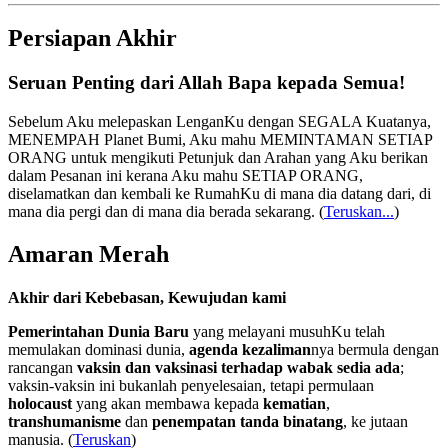
Persiapan Akhir
Seruan Penting dari Allah Bapa kepada Semua!
Sebelum Aku melepaskan LenganKu dengan SEGALA Kuatanya,
MENEMPAH Planet Bumi, Aku mahu MEMINTAMAN SETIAP
ORANG untuk mengikuti Petunjuk dan Arahan yang Aku berikan
dalam Pesanan ini kerana Aku mahu SETIAP ORANG,
diselamatkan dan kembali ke RumahKu di mana dia datang dari, di
mana dia pergi dan di mana dia berada sekarang.
(
Teruskan...
)
Amaran Merah
Akhir dari Kebebasan, Kewujudan kami
Pemerintahan Dunia Baru
yang melayani musuhKu telah
memulakan dominasi dunia,
agenda kezaliman
nya bermula dengan
rancangan
vaksin dan vaksinasi terhadap wabak sedia ada
;
vaksin-vaksin ini bukanlah penyelesaian, tetapi permulaan
holocaust
yang akan membawa kepada
kematian
,
transhumanisme
dan
penempatan tanda binatang
, ke jutaan
manusia. (
Teruskan
)