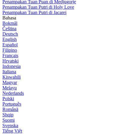
Penampakan Tuan Puan di Medjugorje
Penampakan Tuan Putri di Holy Love
Penampakan Tuan Putri di Jacarei
Bahasa
Bokmål
Čeština
Deutsch
English
Español
Filipino
Français
Hrvatski
Indonesia
Italiana
Kiswahili
Magyar
Melayu
Nederlands
Polski
Português
Română
Shqip
Suomi
Svenska
Tiếng Việt