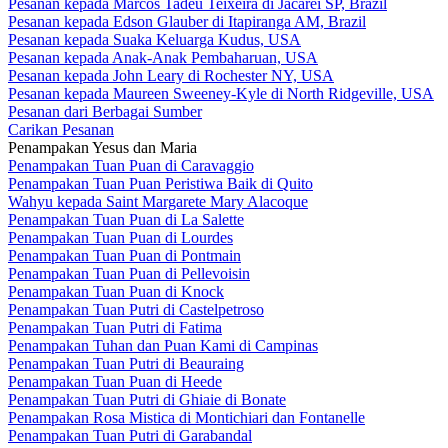
Pesanan kepada Marcos Tadeu Teixeira di Jacareí SP, Brazil
Pesanan kepada Edson Glauber di Itapiranga AM, Brazil
Pesanan kepada Suaka Keluarga Kudus, USA
Pesanan kepada Anak-Anak Pembaharuan, USA
Pesanan kepada John Leary di Rochester NY, USA
Pesanan kepada Maureen Sweeney-Kyle di North Ridgeville, USA
Pesanan dari Berbagai Sumber
Carikan Pesanan
Penampakan Yesus dan Maria
Penampakan Tuan Puan di Caravaggio
Penampakan Tuan Puan Peristiwa Baik di Quito
Wahyu kepada Saint Margarete Mary Alacoque
Penampakan Tuan Puan di La Salette
Penampakan Tuan Puan di Lourdes
Penampakan Tuan Puan di Pontmain
Penampakan Tuan Puan di Pellevoisin
Penampakan Tuan Puan di Knock
Penampakan Tuan Putri di Castelpetroso
Penampakan Tuan Putri di Fatima
Penampakan Tuhan dan Puan Kami di Campinas
Penampakan Tuan Putri di Beauraing
Penampakan Tuan Puan di Heede
Penampakan Tuan Putri di Ghiaie di Bonate
Penampakan Rosa Mistica di Montichiari dan Fontanelle
Penampakan Tuan Putri di Garabandal