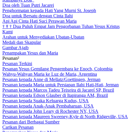
Doa oleh Tuan Putri Jacarei
Penghormatan kepada Hati Yang Murni St. Joseph
Doa untuk Bersatu dengan Cinta Ilahi
Api Api Cinta Hati Suci Perawan Maria
†
†
†
Dua Puluh Empat Jam Pengorbanan Tuhan Yesus Kristus
Kami
Arahan untuk Menyediakan Ubatan-Ubatan
Medali dan Skapular
Gambar Ajaib
Penampakan Yesus dan Maria
Pesanan²
Pesanan Terkini
Pesanan Yesus Gemilang Pengembara ke Enoch, Colombia
Wahyu-Wahyan Maria ke Luz de Maria, Argentina
Pesanan kepada Anne di Mellatz/Goettingen, Jerman
Pesanan kepada Maria untuk Persiapan Ilahi Hati-Hati, Jerman
Pesanan kepada Marcos Tadeu Teixeira di Jacareí SP, Brazil
Pesanan kepada Edson Glauber di Itapiranga AM, Brazil
Pesanan kepada Suaka Keluarga Kudus, USA
Pesanan kepada Anak-Anak Pembaharuan, USA
Pesanan kepada John Leary di Rochester NY, USA
Pesanan kepada Maureen Sweeney-Kyle di North Ridgeville, USA
Pesanan dari Berbagai Sumber
Carikan Pesanan