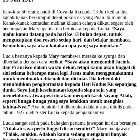
Kira-kira 50 orang hadir di Cova da Iria pada 13 Jun ketika tiga
kanak-kanak berkumpul dekat pokok ek yang Puan itu muncul.
Kanak-kanak kemudian melihat kilauan cahaya diikuti segera oleh
penampakan Mary apabila dia berbicara kepada Lucia:
“Saya
mahu kamu datang pada hari ke-13 bulan depan, untuk
mengucapkan doa rosario setiap hari, dan belajar membaca.
Kemudian, saya akan katakan apa yang saya inginkan.”
Lucia bertanya kepada Mary membawa mereka ke syurga dan
diberitahu dengan cara berikut:
“Saya akan mengambil Jacinta
dan Francisco dalam waktu dekat, tetapi kamu akan tinggal di
sini selama beberapa masa lagi. Jesus mahu menggunakanmu
untuk membuatku dikenali dan dicintai. Dia kehendaki
menubuhkan penghormatan kepada Hati Kudus Ku sepanjang
dunia. Saya janji keselamatan kepada siapa saja yang
memeluknya. Jiwa-jiwa itu akan menjadi kasih sayang Allah,
seperti bunga-bunga yang saya letakkan untuk menghias
takhta-Nya.”
Ayat terakhir ini ditemukan dalam surat ditulis pada
tahun 1927 oleh Sister Lucia kepada pengakuannya.
Lucia sangat sedih pada bahagian pertama jawapan ini dan bertanya:
“Adakah saya perlu tinggal di sini sendiri?”
Mary menjawab:
“Tidak, anakku. Adakah kamu sedang mengalami banyak
kesusahan? Jangan putus asa. Aku tidak akan