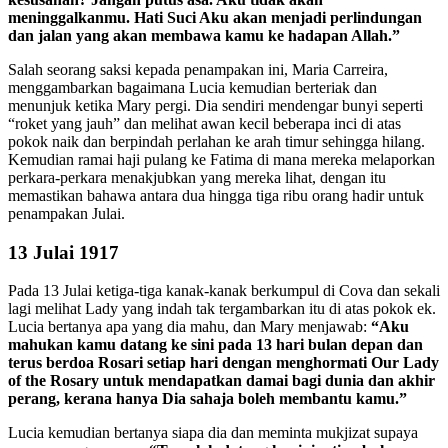
meninggalkanmu. Hati Suci Aku akan menjadi perlindungan
dan jalan yang akan membawa kamu ke hadapan Allah.”
Salah seorang saksi kepada penampakan ini, Maria Carreira,
menggambarkan bagaimana Lucia kemudian berteriak dan
menunjuk ketika Mary pergi. Dia sendiri mendengar bunyi seperti
“roket yang jauh” dan melihat awan kecil beberapa inci di atas
pokok naik dan berpindah perlahan ke arah timur sehingga hilang.
Kemudian ramai haji pulang ke Fatima di mana mereka melaporkan
perkara-perkara menakjubkan yang mereka lihat, dengan itu
memastikan bahawa antara dua hingga tiga ribu orang hadir untuk
penampakan Julai.
13 Julai 1917
Pada 13 Julai ketiga-tiga kanak-kanak berkumpul di Cova dan sekali
lagi melihat Lady yang indah tak tergambarkan itu di atas pokok ek.
Lucia bertanya apa yang dia mahu, dan Mary menjawab:
“Aku
mahukan kamu datang ke sini pada 13 hari bulan depan dan
terus berdoa Rosari setiap hari dengan menghormati Our Lady
of the Rosary untuk mendapatkan damai bagi dunia dan akhir
perang, kerana hanya Dia sahaja boleh membantu kamu.”
Lucia kemudian bertanya siapa dia dan meminta mukjizat supaya