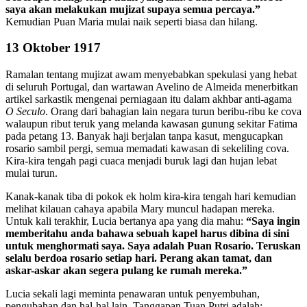
saya akan melakukan mujizat supaya semua percaya.”
Kemudian Puan Maria mulai naik seperti biasa dan hilang.
13 Oktober 1917
Ramalan tentang mujizat awam menyebabkan spekulasi yang hebat
di seluruh Portugal, dan wartawan Avelino de Almeida menerbitkan
artikel sarkastik mengenai perniagaan itu dalam akhbar anti-agama
O Seculo
. Orang dari bahagian lain negara turun beribu-ribu ke cova
walaupun ribut teruk yang melanda kawasan gunung sekitar Fatima
pada petang 13. Banyak haji berjalan tanpa kasut, mengucapkan
rosario sambil pergi, semua memadati kawasan di sekeliling cova.
Kira-kira tengah pagi cuaca menjadi buruk lagi dan hujan lebat
mulai turun.
Kanak-kanak tiba di pokok ek holm kira-kira tengah hari kemudian
melihat kilauan cahaya apabila Mary muncul hadapan mereka.
Untuk kali terakhir, Lucia bertanya apa yang dia mahu:
“Saya ingin
memberitahu anda bahawa sebuah kapel harus dibina di sini
untuk menghormati saya. Saya adalah Puan Rosario. Teruskan
selalu berdoa rosario setiap hari. Perang akan tamat, dan
askar-askar akan segera pulang ke rumah mereka.”
Lucia sekali lagi meminta penawaran untuk penyembuhan,
pengubahan dan hal-hal lain. Tanggapan Tuan Putri adalah: