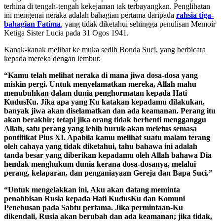
terhina di tengah-tengah kekejaman tak terbayangkan. Penglihatan
ini mengenai neraka adalah bahagian pertama daripada
rahsia tiga-
bahagian Fatima
, yang tidak diketahui sehingga penulisan Memoir
Ketiga Sister Lucia pada 31 Ogos 1941.
Kanak-kanak melihat ke muka sedih Bonda Suci, yang berbicara
kepada mereka dengan lembut:
“Kamu telah melihat neraka di mana jiwa dosa-dosa yang
miskin pergi. Untuk menyelamatkan mereka, Allah mahu
menubuhkan dalam dunia penghormatan kepada Hati
KudusKu. Jika apa yang Ku katakan kepadamu dilakukan,
banyak jiwa akan diselamatkan dan ada keamanan. Perang itu
akan berakhir; tetapi jika orang tidak berhenti mengganggu
Allah, satu perang yang lebih buruk akan meletus semasa
pontifikat Pius XI. Apabila kamu melihat suatu malam terang
oleh cahaya yang tidak diketahui, tahu bahawa ini adalah
tanda besar yang diberikan kepadamu oleh Allah bahawa Dia
hendak menghukum dunia kerana dosa-dosanya, melalui
perang, kelaparan, dan penganiayaan Gereja dan Bapa Suci.”
“Untuk mengelakkan ini, Aku akan datang meminta
penahbisan Rusia kepada Hati KudusKu dan Komuni
Penebusan pada Sabtu pertama. Jika permintaan-Ku
dikendali, Rusia akan berubah dan ada keamanan; jika tidak,