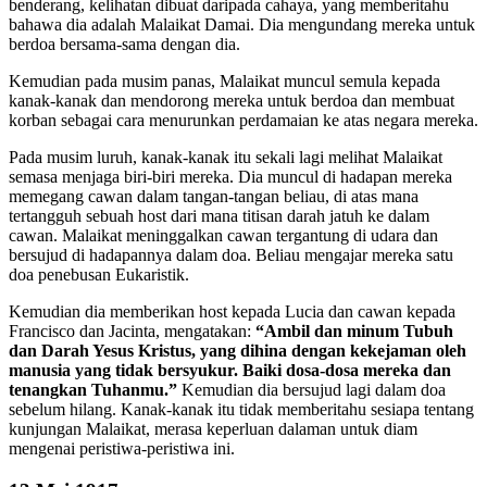
benderang, kelihatan dibuat daripada cahaya, yang memberitahu
bahawa dia adalah Malaikat Damai. Dia mengundang mereka untuk
berdoa bersama-sama dengan dia.
Kemudian pada musim panas, Malaikat muncul semula kepada
kanak-kanak dan mendorong mereka untuk berdoa dan membuat
korban sebagai cara menurunkan perdamaian ke atas negara mereka.
Pada musim luruh, kanak-kanak itu sekali lagi melihat Malaikat
semasa menjaga biri-biri mereka. Dia muncul di hadapan mereka
memegang cawan dalam tangan-tangan beliau, di atas mana
tertangguh sebuah host dari mana titisan darah jatuh ke dalam
cawan. Malaikat meninggalkan cawan tergantung di udara dan
bersujud di hadapannya dalam doa. Beliau mengajar mereka satu
doa penebusan Eukaristik.
Kemudian dia memberikan host kepada Lucia dan cawan kepada
Francisco dan Jacinta, mengatakan:
“Ambil dan minum Tubuh
dan Darah Yesus Kristus, yang dihina dengan kekejaman oleh
manusia yang tidak bersyukur. Baiki dosa-dosa mereka dan
tenangkan Tuhanmu.”
Kemudian dia bersujud lagi dalam doa
sebelum hilang. Kanak-kanak itu tidak memberitahu sesiapa tentang
kunjungan Malaikat, merasa keperluan dalaman untuk diam
mengenai peristiwa-peristiwa ini.