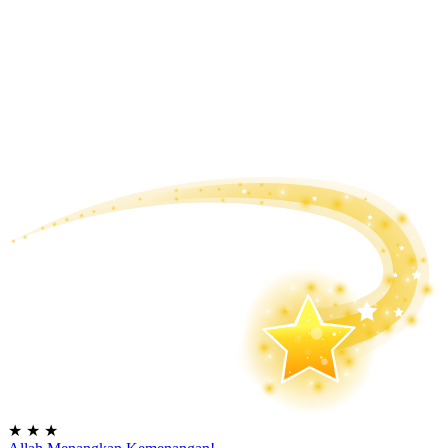
★
★
★