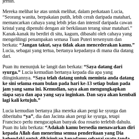
jernih.
Mereka melihat ke atas untuk melihat, dalam perkataan Lucia,
“Seorang wanita, berpakaian putih, lebih cerah daripada matahari,
memancarkan cahaya yang lebih jelas dan intensif daripada cawan
kristal yang dipenuhi dengan air berkilauan terang sinar matahari.”
Kanak-kanak itu berdiri di situ, kagum, dibasahi oleh cahaya yang
mengelilingi penampakan semasa Tuan Puteri tersenyum dan
berkata:
“Jangan takut, saya tidak akan mencederakan kamu.”
Lucia, sebagai yang tertua, bertanya kepadanya di mana dia datang
dari.
Puan itu menunjuk ke langit dan berkata:
“Saya datang dari
syurga.”
Lucia kemudian bertanya kepada dia apa yang
diinginkannya.
“Saya telah datang untuk meminta anda datang
ke sini selama enam bulan pada hari ke-13 setiap bulan pada
jam yang sama ini. Kemudian, saya akan mengungkapkan
siapa saya dan apa yang saya inginkan. Dan saya akan kembali
lagi kali ketujuh.”
Lucia kemudian bertanya jika mereka akan pergi ke syurga dan
diberitahu
“ya”
, dia dan Jacinta akan pergi ke syurga, tetapi
Francisco perlu mengucapkan banyak doa rosario terlebih dahulu.
Puan itu lalu berkata:
“Adakah kamu bersedia menawarkan diri
kepada Allah dan menerima semua penderitaan yang Dia
kehendaki untuk dikirimkan kepadamu sebagai suatu tanda