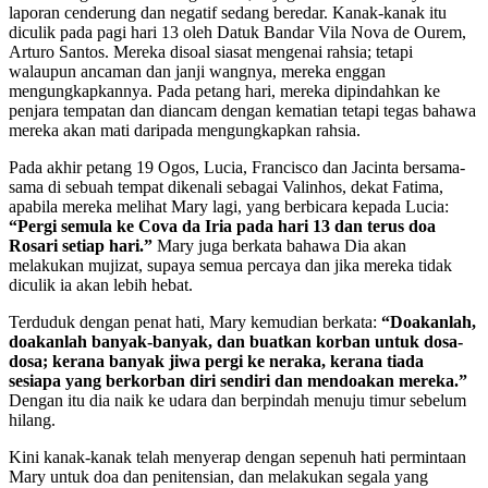
laporan cenderung dan negatif sedang beredar. Kanak-kanak itu
diculik pada pagi hari 13 oleh Datuk Bandar Vila Nova de Ourem,
Arturo Santos. Mereka disoal siasat mengenai rahsia; tetapi
walaupun ancaman dan janji wangnya, mereka enggan
mengungkapkannya. Pada petang hari, mereka dipindahkan ke
penjara tempatan dan diancam dengan kematian tetapi tegas bahawa
mereka akan mati daripada mengungkapkan rahsia.
Pada akhir petang 19 Ogos, Lucia, Francisco dan Jacinta bersama-
sama di sebuah tempat dikenali sebagai Valinhos, dekat Fatima,
apabila mereka melihat Mary lagi, yang berbicara kepada Lucia:
“Pergi semula ke Cova da Iria pada hari 13 dan terus doa
Rosari setiap hari.”
Mary juga berkata bahawa Dia akan
melakukan mujizat, supaya semua percaya dan jika mereka tidak
diculik ia akan lebih hebat.
Terduduk dengan penat hati, Mary kemudian berkata:
“Doakanlah,
doakanlah banyak-banyak, dan buatkan korban untuk dosa-
dosa; kerana banyak jiwa pergi ke neraka, kerana tiada
sesiapa yang berkorban diri sendiri dan mendoakan mereka.”
Dengan itu dia naik ke udara dan berpindah menuju timur sebelum
hilang.
Kini kanak-kanak telah menyerap dengan sepenuh hati permintaan
Mary untuk doa dan penitensian, dan melakukan segala yang