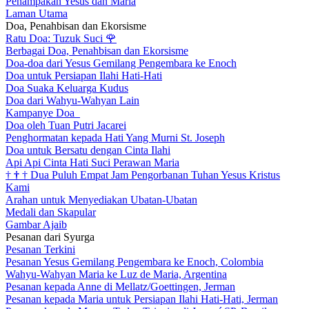
Penampakan Yesus dan Maria
Laman Utama
Doa, Penahbisan dan Ekorsisme
Ratu Doa: Tuzuk Suci
🌹
Berbagai Doa, Penahbisan dan Ekorsisme
Doa-doa dari Yesus Gemilang Pengembara ke Enoch
Doa untuk Persiapan Ilahi Hati-Hati
Doa Suaka Keluarga Kudus
Doa dari Wahyu-Wahyan Lain
Kampanye Doa
Doa oleh Tuan Putri Jacarei
Penghormatan kepada Hati Yang Murni St. Joseph
Doa untuk Bersatu dengan Cinta Ilahi
Api Api Cinta Hati Suci Perawan Maria
†
†
†
Dua Puluh Empat Jam Pengorbanan Tuhan Yesus Kristus
Kami
Arahan untuk Menyediakan Ubatan-Ubatan
Medali dan Skapular
Gambar Ajaib
Pesanan dari Syurga
Pesanan Terkini
Pesanan Yesus Gemilang Pengembara ke Enoch, Colombia
Wahyu-Wahyan Maria ke Luz de Maria, Argentina
Pesanan kepada Anne di Mellatz/Goettingen, Jerman
Pesanan kepada Maria untuk Persiapan Ilahi Hati-Hati, Jerman