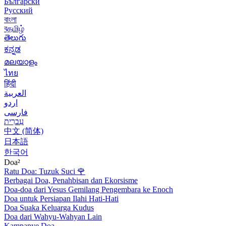
Български
Русский
বাংলা
বதமிழ்
తెలుగు
ಕನ್ನಡ
മലയാളം
ไทย
हिंदी
العربية
اردو
فارسی
עִברִית
中文 (简体)
日本語
한국어
Doa²
Ratu Doa: Tuzuk Suci
🌹
Berbagai Doa, Penahbisan dan Ekorsisme
Doa-doa dari Yesus Gemilang Pengembara ke Enoch
Doa untuk Persiapan Ilahi Hati-Hati
Doa Suaka Keluarga Kudus
Doa dari Wahyu-Wahyan Lain
Kampanye Doa