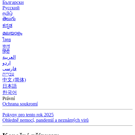
Български
Русский
தமிழ்
తెలుగు
ಕನ್ನಡ
മലയാളം
ไทย
বাংলা
हिंदी
العربية
اردو
فارسی
עִברִית
中文 (简体)
日本語
한국어
Právní
Ochrana soukromí
Pokyny pro tento rok 2025
Ohledně nemocí, pandemií a neznámých virů