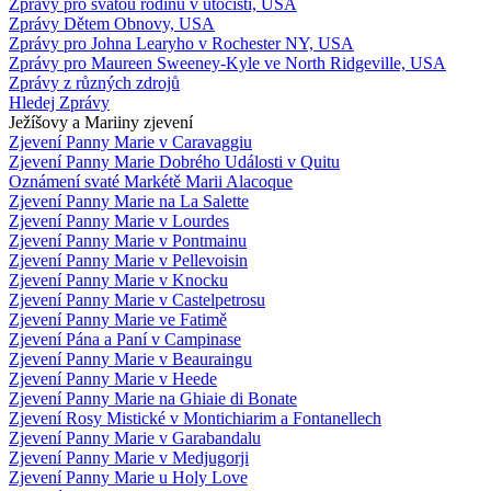
Zprávy pro svatou rodinu v útočišti, USA
Zprávy Dětem Obnovy, USA
Zprávy pro Johna Learyho v Rochester NY, USA
Zprávy pro Maureen Sweeney-Kyle ve North Ridgeville, USA
Zprávy z různých zdrojů
Hledej Zprávy
Ježíšovy a Mariiny zjevení
Zjevení Panny Marie v Caravaggiu
Zjevení Panny Marie Dobrého Události v Quitu
Oznámení svaté Markétě Marii Alacoque
Zjevení Panny Marie na La Salette
Zjevení Panny Marie v Lourdes
Zjevení Panny Marie v Pontmainu
Zjevení Panny Marie v Pellevoisin
Zjevení Panny Marie v Knocku
Zjevení Panny Marie v Castelpetrosu
Zjevení Panny Marie ve Fatimě
Zjevení Pána a Paní v Campinase
Zjevení Panny Marie v Beauraingu
Zjevení Panny Marie v Heede
Zjevení Panny Marie na Ghiaie di Bonate
Zjevení Rosy Mistické v Montichiarim a Fontanellech
Zjevení Panny Marie v Garabandalu
Zjevení Panny Marie v Medjugorji
Zjevení Panny Marie u Holy Love