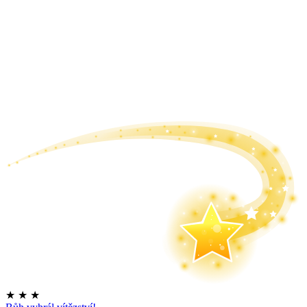
★
★
★