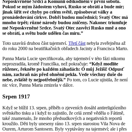
Neposkvrněné Srdci a Komunií odškodnění v první sobotu.
Pokud se mým žádostem vyhoví, Rusko se obrátí a bude mír;
jinak šířit své chyby po celém světě, způsobovat války a
pronásledování církve. Dobří budou mučedníci; Svatý Otec má
mnoho trpět; různé národy budou zničeny. Nakonec triumfuje
mé Neposkvrněné Srdce. Svatý Otec zasvěcí Rusko mně a ono
se obrátí, a světu bude udělen čas míru.”
Toto uzavírá druhou část tajemství.
Třetí část
nebyla zveřejněna až
do roku 2000 na beatifikačních obřadech Jacinty a Francisca Marto.
Panna Maria Lucie specifikovala, aby tajemství v této fázi nikomu
neprozradila, kromě Franciška, než pokračuje:
“Když modlíte
růženec, řekněte po každém záhadách: Ó můj Ježíši! Odpusť
nám, zachraň nás před ohněmi pekla. Vede všechny duše do
nebe, zvláště ty nejpotřebnější.”
Po tom, co Lucie ujistila, že není
nic více, Panna Maria zmizela v dálce.
Srpen 1917
Když se blížil 13. srpen, příběh o zjeveních dosáhl antireligiózního
světského tisku a i když to zajistilo, že celá země věděla o Fátimě,
také znamenalo, že mnoho předsudkových a negativních reportů
kroužilo. Děti byly uneseny ráno 13. srpen starostou Vila Nova de
Ourem, Arturom Santosem. Byly vyptávány na tajemství; ale i přes