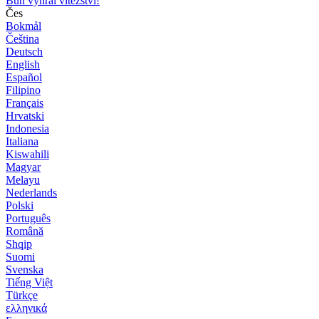
Bůh vyhrál vítězství!
Čes
Bokmål
Čeština
Deutsch
English
Español
Filipino
Français
Hrvatski
Indonesia
Italiana
Kiswahili
Magyar
Melayu
Nederlands
Polski
Português
Română
Shqip
Suomi
Svenska
Tiếng Việt
Türkçe
ελληνικά