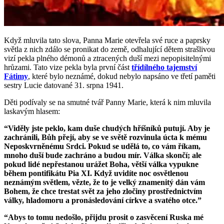
Když mluvila tato slova, Panna Marie otevřela své ruce a paprsky
světla z nich zdálo se pronikat do země, odhalující dětem strašlivou
vizí pekla plného démonů a ztracených duší mezi nepopisitelnými
hrůzami. Tato vize pekla byla první část
třídílného tajemství
Fátimy
, které bylo neznámé, dokud nebylo napsáno ve třetí paměti
sestry Lucie datované 31. srpna 1941.
Děti podívaly se na smutné tvář Panny Marie, která k nim mluvila
laskavým hlasem:
“Viděly jste peklo, kam duše chudých hříšníků putují. Aby je
zachránili, Bůh přejí, aby se ve světě rozvinula úcta k mému
Neposkvrněnému Srdci. Pokud se udělá to, co vám říkam,
mnoho duší bude zachráno a budou mír. Válka skončí; ale
pokud lidé nepřestanou urážet Boha, větší válka vypukne
během pontifikátu Pia XI. Když uvidíte noc osvětlenou
neznámým světlem, vězte, že to je velký znamenitý dán vám
Bohem, že chce trestat svět za jeho zločiny prostřednictvím
války, hladomoru a pronásledování církve a svatého otce.”
“Abys to tomu nedošlo, přijdu prosit o zasvěcení Ruska mé