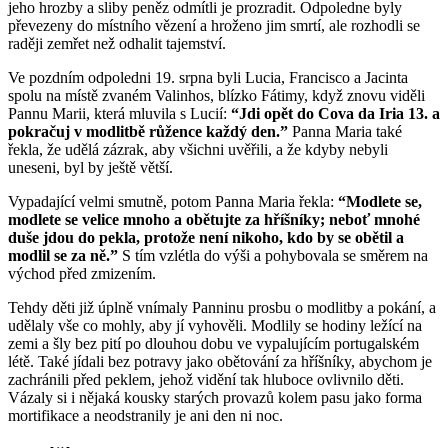
jeho hrozby a sliby peněz odmítli je prozradit. Odpoledne byly
převezeny do místního vězení a hroženo jim smrtí, ale rozhodli se
raději zemřet než odhalit tajemství.
Ve pozdním odpoledni 19. srpna byli Lucia, Francisco a Jacinta
spolu na místě zvaném Valinhos, blízko Fátimy, když znovu viděli
Pannu Marii, která mluvila s Lucií:
“Jdi opět do Cova da Iria 13. a
pokračuj v modlitbě růžence každý den.”
Panna Maria také
řekla, že udělá zázrak, aby všichni uvěřili, a že kdyby nebyli
uneseni, byl by ještě větší.
Vypadající velmi smutně, potom Panna Maria řekla:
“Modlete se,
modlete se velice mnoho a obětujte za hříšníky; neboť mnohé
duše jdou do pekla, protože není nikoho, kdo by se obětil a
modlil se za ně.”
S tím vzlétla do výši a pohybovala se směrem na
východ před zmizením.
Tehdy děti již úplně vnímaly Panninu prosbu o modlitby a pokání, a
udělaly vše co mohly, aby jí vyhověli. Modlily se hodiny ležící na
zemi a šly bez pití po dlouhou dobu ve vypalujícím portugalském
létě. Také jídali bez potravy jako obětování za hříšníky, abychom je
zachránili před peklem, jehož vidění tak hluboce ovlivnilo děti.
Vázaly si i nějaká kousky starých provazů kolem pasu jako forma
mortifikace a neodstranily je ani den ni noc.