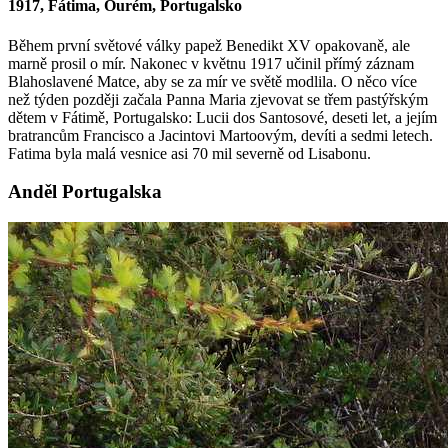
1917, Fátima, Ourém, Portugalsko
Během první světové války papež Benedikt XV opakovaně, ale
marně prosil o mír. Nakonec v květnu 1917 učinil přímý záznam
Blahoslavené Matce, aby se za mír ve světě modlila. O něco více
než týden později začala Panna Maria zjevovat se třem pastýřským
dětem v Fátimě, Portugalsko: Lucii dos Santosové, deseti let, a jejím
bratrancům Francisco a Jacintovi Martoovým, devíti a sedmi letech.
Fatima byla malá vesnice asi 70 mil severně od Lisabonu.
Anděl Portugalska