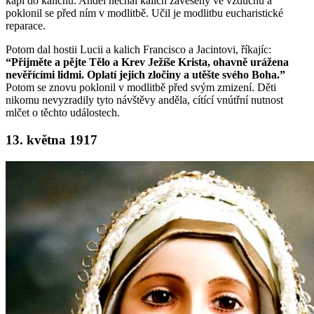
kapi do kalichu. Anděl nechal kalich zavěšený ve vzduchu a
poklonil se před ním v modlitbě. Učil je modlitbu eucharistické
reparace.
Potom dal hostii Lucii a kalich Francisco a Jacintovi, říkajíc:
“Přijměte a pějte Tělo a Krev Ježíše Krista, ohavně urážena
nevěřícími lidmi. Oplatí jejich zločiny a utěšte svého Boha.”
Potom se znovu poklonil v modlitbě před svým zmizení. Děti
nikomu nevyzradily tyto návštěvy anděla, cítící vnútřní nutnost
mlčet o těchto událostech.
13. května 1917