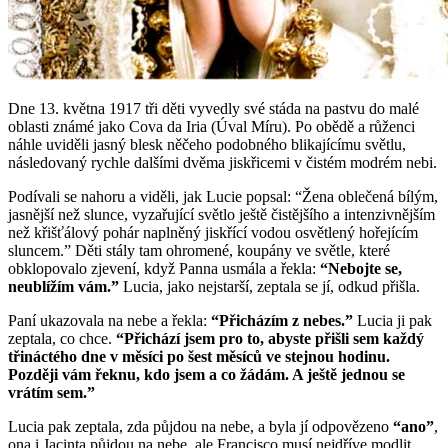
Dne 13. května 1917 tři děti vyvedly své stáda na pastvu do malé
oblasti známé jako Cova da Iria (Úval Míru). Po obědě a růženci
náhle uviděli jasný blesk něčeho podobného blikajícímu světlu,
následovaný rychle dalšími dvěma jiskřicemi v čistém modrém nebi.
Podívali se nahoru a viděli, jak Lucie popsal: “Žena oblečená bílým,
jasnější než slunce, vyzařující světlo ještě čistějšího a intenzivnějším
než křišťálový pohár naplněný jiskřící vodou osvětlený hořejícím
sluncem.” Děti stály tam ohromené, koupány ve světle, které
obklopovalo zjevení, když Panna usmála a řekla:
“Nebojte se,
neublížím vám.”
Lucia, jako nejstarší, zeptala se jí, odkud přišla.
Paní ukazovala na nebe a řekla:
“Přicházím z nebes.”
Lucia ji pak
zeptala, co chce.
“Přichází jsem pro to, abyste přišli sem každý
třináctého dne v měsíci po šest měsíců ve stejnou hodinu.
Později vám řeknu, kdo jsem a co žádám. A ještě jednou se
vrátím sem.”
Lucia pak zeptala, zda půjdou na nebe, a byla jí odpovězeno
“ano”
,
ona i Jacinta půjdou na nebe, ale Francisco musí nejdříve modlit