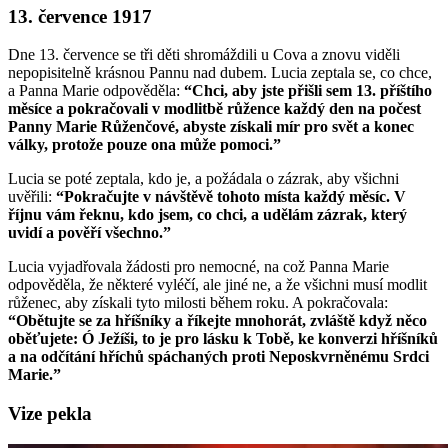
13. července 1917
Dne 13. července se tři děti shromáždili u Cova a znovu viděli
nepopisitelně krásnou Pannu nad dubem. Lucia zeptala se, co chce,
a Panna Marie odpověděla:
“Chci, aby jste přišli sem 13. příštího
měsíce a pokračovali v modlitbě růžence každý den na počest
Panny Marie Růženčové, abyste získali mír pro svět a konec
války, protože pouze ona může pomoci.”
Lucia se poté zeptala, kdo je, a požádala o zázrak, aby všichni
uvěřili:
“Pokračujte v návštěvě tohoto místa každý měsíc. V
říjnu vám řeknu, kdo jsem, co chci, a udělám zázrak, který
uvidí a pověří všechno.”
Lucia vyjadřovala žádosti pro nemocné, na což Panna Marie
odpověděla, že některé vyléčí, ale jiné ne, a že všichni musí modlit
růženec, aby získali tyto milosti během roku. A pokračovala:
“Obětujte se za hříšníky a říkejte mnohorát, zvláště když něco
oběťujete:
Ó Ježíši, to je pro lásku k Tobě, ke konverzi hříšníků
a na odčítání hříchů spáchaných proti Neposkvrněnému Srdci
Marie.
”
Vize pekla