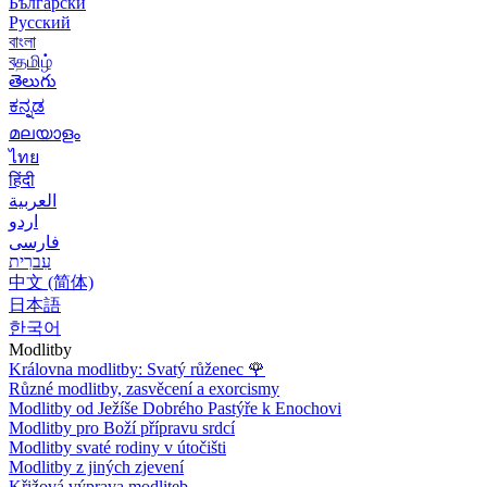
Български
Русский
বাংলা
বதமிழ்
తెలుగు
ಕನ್ನಡ
മലയാളം
ไทย
हिंदी
العربية
اردو
فارسی
עִברִית
中文 (简体)
日本語
한국어
Modlitby
Královna modlitby: Svatý růženec
🌹
Různé modlitby, zasvěcení a exorcismy
Modlitby od Ježíše Dobrého Pastýře k Enochovi
Modlitby pro Boží přípravu srdcí
Modlitby svaté rodiny v útočišti
Modlitby z jiných zjevení
Křižová výprava modliteb