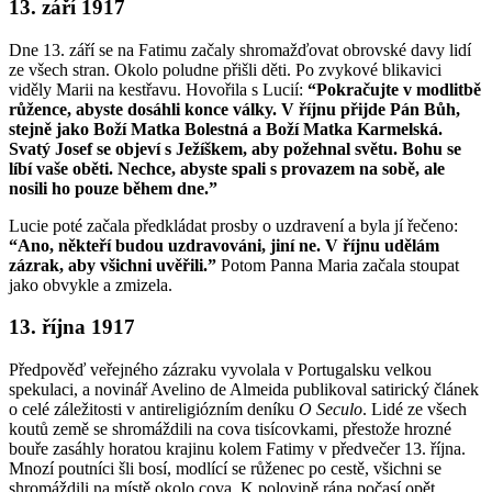
13. září 1917
Dne 13. září se na Fatimu začaly shromažďovat obrovské davy lidí
ze všech stran. Okolo poludne přišli děti. Po zvykové blikavici
viděly Marii na kestřavu. Hovořila s Lucií:
“Pokračujte v modlitbě
růžence, abyste dosáhli konce války. V říjnu přijde Pán Bůh,
stejně jako Boží Matka Bolestná a Boží Matka Karmelská.
Svatý Josef se objeví s Ježíškem, aby požehnal světu. Bohu se
líbí vaše oběti. Nechce, abyste spali s provazem na sobě, ale
nosili ho pouze během dne.”
Lucie poté začala předkládat prosby o uzdravení a byla jí řečeno:
“Ano, někteří budou uzdravováni, jiní ne. V říjnu udělám
zázrak, aby všichni uvěřili.”
Potom Panna Maria začala stoupat
jako obvykle a zmizela.
13. října 1917
Předpověď veřejného zázraku vyvolala v Portugalsku velkou
spekulaci, a novinář Avelino de Almeida publikoval satirický článek
o celé záležitosti v antireligiózním deníku
O Seculo
. Lidé ze všech
koutů země se shromáždili na cova tisícovkami, přestože hrozné
bouře zasáhly horatou krajinu kolem Fatimy v předvečer 13. října.
Mnozí poutníci šli bosí, modlící se růženec po cestě, všichni se
shromáždili na místě okolo cova. K polovině rána počasí opět