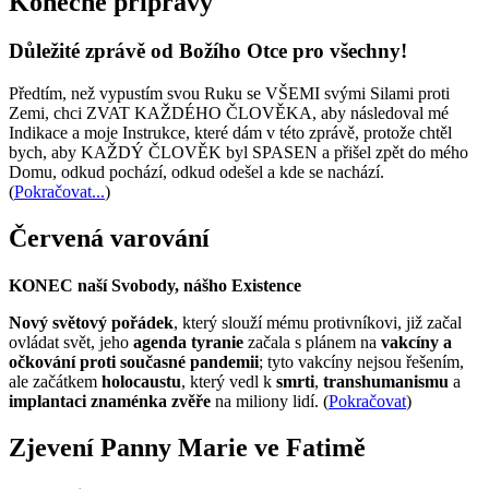
Konečné přípravy
Důležité zprávě od Božího Otce pro všechny!
Předtím, než vypustím svou Ruku se VŠEMI svými Silami proti
Zemi, chci ZVAT KAŽDÉHO ČLOVĚKA, aby následoval mé
Indikace a moje Instrukce, které dám v této zprávě, protože chtěl
bych, aby KAŽDÝ ČLOVĚK byl SPASEN a přišel zpět do mého
Domu, odkud pochází, odkud odešel a kde se nachází.
(
Pokračovat...
)
Červená varování
KONEC naší Svobody, nášho Existence
Nový světový pořádek
, který slouží mému protivníkovi, již začal
ovládat svět, jeho
agenda tyranie
začala s plánem na
vakcíny a
očkování proti současné pandemii
; tyto vakcíny nejsou řešením,
ale začátkem
holocaustu
, který vedl k
smrti
,
transhumanismu
a
implantaci znaménka zvěře
na miliony lidí. (
Pokračovat
)
Zjevení Panny Marie ve Fatimě