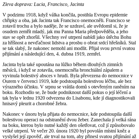
Zleva doprava: Lucia, Francisco, Jacinta
V podzimu 1918, když válka končila, postihla Evropu epidemie
chřipky a oba, jak Jacinta tak Francisco onemocněli. Francisco se
zotavil trochu a bylo naděje, že se uzdraví, ale uvědomil si, že je
osudem zemřít mladý, jak mu Panna Maria předpověděla, a jeho
stav se opět zhoršil. Všechny své utrpení nabídl jako útěchu Bohu
za hříšnost a nevďačnost lidstva a prosbu o obrat srdcí hřešníků. Stal
se tak slabý, že nakonec nemohl ani modlit. Přijal svou první svatou
přijímání a následující den, 4. dubna 1919, zemřel.
Jacinta byla také upoutána na lůžko během dlouhých zimních
měsíců, i když se zotavila, onemocněla bronchiální zápalem a
vyvinula bolestivý absces v hrudi. Byla převezena do nemocnice v
Ourem v červenci 1919, kde podstoupila bolestivou léčbu, ale bez
výrazného účinku. V srpnu se vrátila domů s otevřeným raněním na
boku. Rozhodlo se, že bude podniknout další pokus o její léčení a
tak byla v lednu 1920 odvezena do Lisabonu, kde jí diagnostikovali
hnisavý pleurit a chorobné žebra.
Nakonec v únoru byla přijata do nemocnice, kde podstoupila další
bolestivou operaci na odstranění dvou žeber. Zanechala jí velká rána
na boku, kterou bylo nutné každý den ošetřovat, což jí způsobovalo
velké utrpení. Ve večer 20. února 1920 byl povolán místní kněz a
vyslyšel její zpověď, ale trval na tom, aby přinesl svatou přijímání až