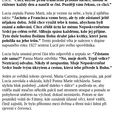
růženec každý den a naučit se číst. Později vám řeknu, co chci.”
Lucia zeptala Pannu Marii, zda je vezme na nebe, a byla jí ujištěna
takto:
“Jacintu a Francisca vzmu brzy, ale ty zde zůstaneš ještě
nějakou dobu. Ježíš chce využít tebe k tomu, abychom byli
známi a milováni. Chce zřídit úctu ke mému Neposkvrněnému
Srdci po celém světě. Slibuju spásu každému, kdo jej přijme.
Tyto duše budou Božímu Bohu drahé jako kvítky, které jsem
položila na jeho trůn.”
Tento poslední věta je nalezen v dopise
napsaného roku 1927 sestrou Lucií pro svého spovědníka.
Lucia byla smutná první část této odpovědi a zeptala se:
“Zůstanu
zde sama?”
Panna Maria odvětila:
“Ne, moje dceři. Trpíš velice?
Neztrácej odvahu. Nikdy tě neopustím. Moje Neposkvrněné
Srdce bude tvým úkrytem a cestou, která tebe přivede k Bohu.”
Jeden ze svědků tohoto zjevení, Maria Carreira, popisovala, jak poté
Lucia zavolala a ukázala, když Panna Marie odcházela. Sama
slyšela hluk podobný „raketě daleko v dálce“ a podívala se, aby
viděla malé mračno několik palců nad stromem stoupat a pomalu se
pohybovat směrem na východ, dokud nezmizelo. Potom se dav
poutníků vrátil do Fátimy, kde oznámili úžasné věci, které viděli,
čímž zajistili, že bylo přítomno mezi dvěma a třemi tisíci lidmi při
zjevení v červenci.