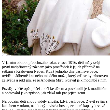
V jarním období předchozího roku, v roce 1916, děti měly svůj
první nadpřirozený záznam jako prostředek k jejich přípravě na
setkání s Královnou Nebes. Když jednoho dne pásli své ovce,
uviděli nádherně krásného mladého muže, který zdá se byl zhotoven
ze světla a řekl jim, že je Andělem Míru. Pozval je k modlitbě s ním.
Později v létě opět přišel anděl ke dětem a povzbudil je k modlitbám
a obětování jako způsob, jak získá mír pro jejich zemi.
Na podzim děti znovu viděly anděla, když pásli ovce. Zjevil se jim s
kalichem v rukou, nad kterým visela hostie, ze které kapaly krvavé