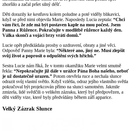
zhoršilo a začal pršet silný déšť.
Děti dorazily ke kestřavu kolem poludne a poté viděly blikavici,
když se před nimi objevila Marie. Naposledy Lucia zeptala:
“Chci
vám říct, že zde má být postaven kaple na mou počest. Jsem
Panna z Růžence. Pokračujte v modlitbě růžence každý den.
Válka skončí a vojáci brzy vrátí domů.”
Lucie opět předkládala prosby o uzdravení, obraty a jiné věci.
Odpověď Panny Marie byla:
“Některé ano, jiný ne. Musí zlepšit
svůj život a poprosit o odpuštění svých hříchů.”
Sestra Lucie nám říká, že v tomto okamžiku Marie velmi smutně
řekla:
“Nepokračujte již dále v urážce Pána Boha našeho, neboť
je už dostatečně urazen.”
Potom otevřela ruce a nechala slunce
odrazit svůj vlastní světlo. Když vzlétla, odraz jejího vlastního světla
pokračoval být projekcován přímo na slunci samotném. Jakmile
zmizela, lidé svědčili o velikém zázraku, který byl předpovězen, a
děti viděly vize, které byly předvídány během září apparice.
Velký Zázrak Slunce