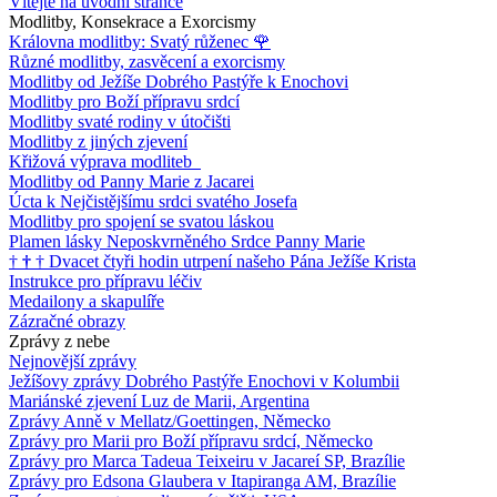
Vítejte na úvodní stránce
Modlitby, Konsekrace a Exorcismy
Královna modlitby: Svatý růženec
🌹
Různé modlitby, zasvěcení a exorcismy
Modlitby od Ježíše Dobrého Pastýře k Enochovi
Modlitby pro Boží přípravu srdcí
Modlitby svaté rodiny v útočišti
Modlitby z jiných zjevení
Křižová výprava modliteb
Modlitby od Panny Marie z Jacarei
Úcta k Nejčistějšímu srdci svatého Josefa
Modlitby pro spojení se svatou láskou
Plamen lásky Neposkvrněného Srdce Panny Marie
†
†
†
Dvacet čtyři hodin utrpení našeho Pána Ježíše Krista
Instrukce pro přípravu léčiv
Medailony a skapulíře
Zázračné obrazy
Zprávy z nebe
Nejnovější zprávy
Ježíšovy zprávy Dobrého Pastýře Enochovi v Kolumbii
Mariánské zjevení Luz de Marii, Argentina
Zprávy Anně v Mellatz/Goettingen, Německo
Zprávy pro Marii pro Boží přípravu srdcí, Německo
Zprávy pro Marca Tadeua Teixeiru v Jacareí SP, Brazílie
Zprávy pro Edsona Glaubera v Itapiranga AM, Brazílie