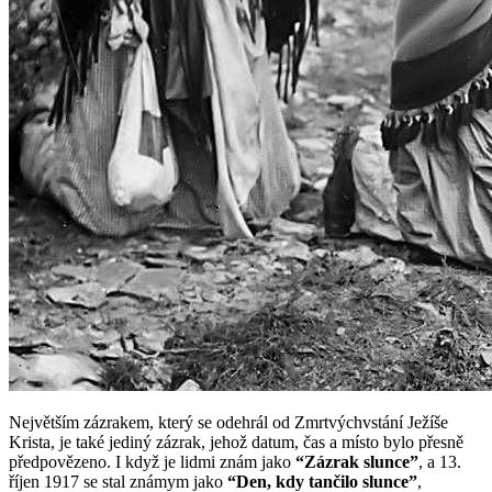
Největším zázrakem, který se odehrál od Zmrtvýchvstání Ježíše
Krista, je také jediný zázrak, jehož datum, čas a místo bylo přesně
předpovězeno. I když je lidmi znám jako
“Zázrak slunce”
, a 13.
říjen 1917 se stal známym jako
“Den, kdy tančilo slunce”
,