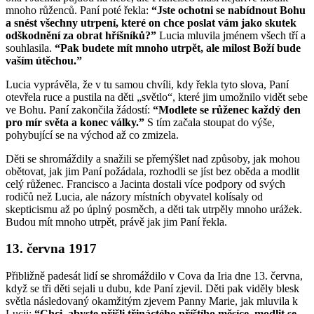
mnoho růženců. Paní poté řekla:
“Jste ochotni se nabídnout Bohu
a snést všechny utrpení, které on chce poslat vám jako skutek
odškodnění za obrat hříšníků?”
Lucia mluvila jménem všech tří a
souhlasila.
“Pak budete mít mnoho utrpět, ale milost Boží bude
vaším útěchou.”
Lucia vyprávěla, že v tu samou chvíli, kdy řekla tyto slova, Paní
otevřela ruce a pustila na děti „světlo“, které jim umožnilo vidět sebe
ve Bohu. Paní zakončila žádostí:
“Modlete se růženec každý den
pro mír světa a konec války.”
S tím začala stoupat do výše,
pohybující se na východ až co zmizela.
Děti se shromáždily a snažili se přemýšlet nad způsoby, jak mohou
obětovat, jak jim Paní požádala, rozhodli se jíst bez oběda a modlit
celý růženec. Francisco a Jacinta dostali více podpory od svých
rodičů než Lucia, ale názory místních obyvatel kolísaly od
skepticismu až po úplný posměch, a děti tak utrpěly mnoho urážek.
Budou mít mnoho utrpět, právě jak jim Paní řekla.
13. června 1917
Přibližně padesát lidí se shromáždilo v Cova da Iria dne 13. června,
když se tři děti sejali u dubu, kde Paní zjevil. Děti pak viděly blesk
světla následovaný okamžitým zjevem Panny Marie, jak mluvila k
Lucii:
“Chci, abyste přišli třináctého příštího měsíce, modlit se