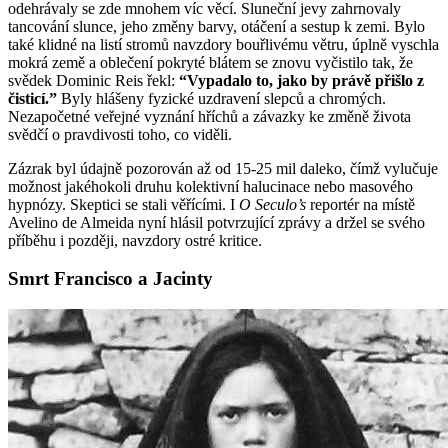
odehrávaly se zde mnohem víc věcí. Sluneční jevy zahrnovaly
tancování slunce, jeho změny barvy, otáčení a sestup k zemi. Bylo
také klidné na listí stromů navzdory bouřlivému větru, úplně vyschla
mokrá země a oblečení pokryté blátem se znovu vyčistilo tak, že
svědek Dominic Reis řekl:
“Vypadalo to, jako by právě přišlo z
čisticí.”
Byly hlášeny fyzické uzdravení slepců a chromých.
Nezapočetné veřejné vyznání hříchů a závazky ke změně života
svědčí o pravdivosti toho, co viděli.
Zázrak byl údajně pozorován až od 15-25 mil daleko, čímž vylučuje
možnost jakéhokoli druhu kolektivní halucinace nebo masového
hypnózy. Skeptici se stali věřícími. I
O Seculo’s
reportér na místě
Avelino de Almeida nyní hlásil potvrzující zprávy a držel se svého
příběhu i později, navzdory ostré kritice.
Smrt Francisco a Jacinty