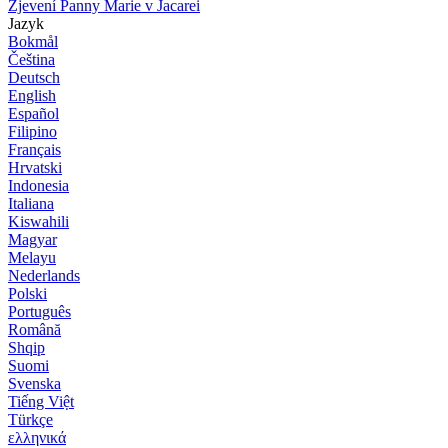
Zjevení Panny Marie v Jacarei
Jazyk
Bokmål
Čeština
Deutsch
English
Español
Filipino
Français
Hrvatski
Indonesia
Italiana
Kiswahili
Magyar
Melayu
Nederlands
Polski
Português
Română
Shqip
Suomi
Svenska
Tiếng Việt
Türkçe
ελληνικά