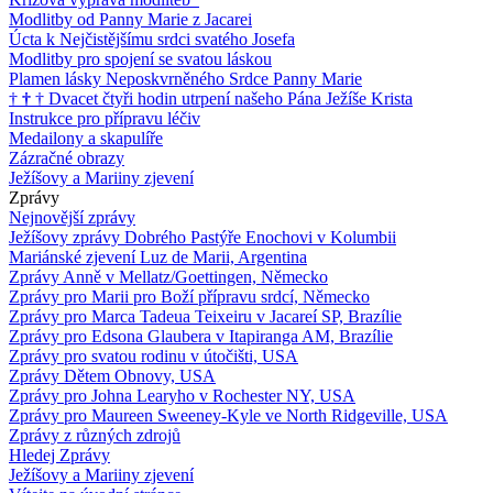
Modlitby od Panny Marie z Jacarei
Úcta k Nejčistějšímu srdci svatého Josefa
Modlitby pro spojení se svatou láskou
Plamen lásky Neposkvrněného Srdce Panny Marie
†
†
†
Dvacet čtyři hodin utrpení našeho Pána Ježíše Krista
Instrukce pro přípravu léčiv
Medailony a skapulíře
Zázračné obrazy
Ježíšovy a Mariiny zjevení
Zprávy
Nejnovější zprávy
Ježíšovy zprávy Dobrého Pastýře Enochovi v Kolumbii
Mariánské zjevení Luz de Marii, Argentina
Zprávy Anně v Mellatz/Goettingen, Německo
Zprávy pro Marii pro Boží přípravu srdcí, Německo
Zprávy pro Marca Tadeua Teixeiru v Jacareí SP, Brazílie
Zprávy pro Edsona Glaubera v Itapiranga AM, Brazílie
Zprávy pro svatou rodinu v útočišti, USA
Zprávy Dětem Obnovy, USA
Zprávy pro Johna Learyho v Rochester NY, USA
Zprávy pro Maureen Sweeney-Kyle ve North Ridgeville, USA
Zprávy z různých zdrojů
Hledej Zprávy
Ježíšovy a Mariiny zjevení