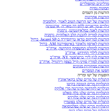
מדליונים וסקפולרים
תמונות נסיות
הודעות מן השמים
הודעות אחרונות
הודעות של ישו הרועה הטוב לאנוך, קולומביה
גילויים מריאניים ללוס דה מאריה, ארגנטינה
הודעות לאנה במלאץ/גטינגן, גרמניה
הודעות למריה להכנת הלב האלוהית, גרמניה
הודעות למרקוס טדאו טייקסיירה ב-Jacareí SP, ברזיל
הודעות לאדסון גלאובר באיטפירנגה AM, ברזיל
הודעות למקלט המשפחה הקדושה, ארה"ב
הודעות לילדי החידוש, ארה"ב
הודעות לג'ון לירי ברוצ'סטר NY, ארה"ב
הודעות למורין סוויני-קייל בצפון רידגוויל, ארה"ב
הודעות ממקורות מגוונים
חפשו את המסרים
הופעות של ישו ומריה
התגלית של מרים שלנו בקאראווג'יו
התגלויות מרים הטובה בקיטו
הגילויים לקדושה מרגרטה מרי אלוקק
התגלויות מרים שלנו בלה סאלט
התגלויות מרים שלנו בלורדס
התגלית של מרים שלנו בפונמיין
התגלויות מרים שלנו בפלבוסואה
התגלית של מרים שלנו בנוק