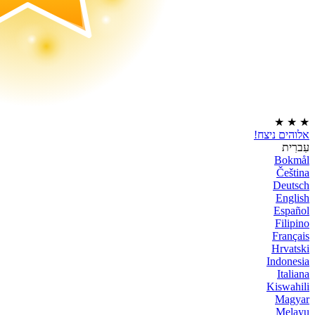
★
★
★
אלוהים ניצח!
עִברִית
Bokmål
Čeština
Deutsch
English
Español
Filipino
Français
Hrvatski
Indonesia
Italiana
Kiswahili
Magyar
Melayu