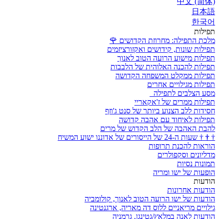
中文 (简体)
日本語
한국어
תפילות
מלכת התפילה: מחרוזת הקדושים
🌹
תפילות שונות, קידושים ואקזורציזמים
תפילות מישוע הרועה הטוב לאנוך
תפילות להכנה האלוהית של הלבבות
תפילות ממקלט המשפחה הקדושה
תפילות מגילויים אחרים
מסע הצלבים לתפילה
תפילות ממרים של ז'אקאריי
חסידות ללב הצנוע ביותר של סנט ג'וזף
תפילות לאיחוד עם אהבה קדושה
להבת האהבה של הלב הקדוש של מרים
†
†
†
שעות ה-24 של הייסורים של אדוננו ישוע המשיח
הוראות להכנת תרופות
מדליונים וסקפולרים
תמונות נסיות
הופעות של ישו ומריה
הודעות
הודעות אחרונות
הודעות של ישו הרועה הטוב לאנוך, קולומביה
גילויים מריאניים ללוס דה מאריה, ארגנטינה
הודעות לאנה במלאץ/גטינגן, גרמניה