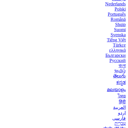
Nederlands
Polski
Português
Română
Shqip
Suomi
Svenska
Tiếng Việt
Türkçe
ελληνικά
Български
Русский
বাংলা
বதமிழ்
తెలుగు
ಕನ್ನಡ
മലയാളം
ไทย
हिंदी
العربية
اردو
فارسی
עִברִית