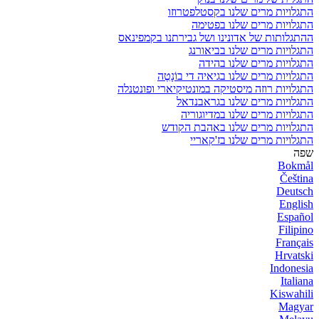
התגלויות מרים שלנו בקסטלפטרוזו
התגלויות מרים שלנו בפטימה
ההתגלותות של אדונינו ושל גבירתנו בקמפינאס
התגלויות מרים שלנו בביאורנג
התגלויות מרים שלנו בהידה
התגלויות מרים שלנו בגיאיה די בוֹנָטֶה
התגלויות רוזה מיסטיקה במונטיקיארי ופונטנלה
התגלויות מרים שלנו בגראבנדאל
התגלויות מרים שלנו במדיוגוריה
התגלויות מרים שלנו באהבת הקודש
התגלויות מרים שלנו בז'קאריי
שפה
Bokmål
Čeština
Deutsch
English
Español
Filipino
Français
Hrvatski
Indonesia
Italiana
Kiswahili
Magyar