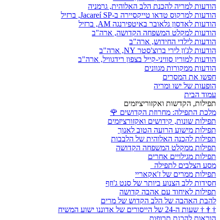
הודעות למריה להכנת הלב האלוהית, גרמניה
הודעות למרקוס טדאו טייקסיירה ב-Jacareí SP, ברזיל
הודעות לאדסון גלאובר באיטפירנגה AM, ברזיל
הודעות למקלט המשפחה הקדושה, ארה"ב
הודעות לילדי החידוש, ארה"ב
הודעות לג'ון לירי ברוצ'סטר NY, ארה"ב
הודעות למורין סוויני-קייל בצפון רידגוויל, ארה"ב
הודעות ממקורות מגוונים
חפשו את המסרים
הופעות של ישו ומריה
עמוד הבית
תפילות, הקדשות ואקזוריציזמים
מלכת התפילה: מחרוזת הקדושים
🌹
תפילות שונות, קידושים ואקזורציזמים
תפילות מישוע הרועה הטוב לאנוך
תפילות להכנה האלוהית של הלבבות
תפילות ממקלט המשפחה הקדושה
תפילות מגילויים אחרים
מסע הצלבים לתפילה
תפילות ממרים של ז'אקאריי
חסידות ללב הצנוע ביותר של סנט ג'וזף
תפילות לאיחוד עם אהבה קדושה
להבת האהבה של הלב הקדוש של מרים
†
†
†
שעות ה-24 של הייסורים של אדוננו ישוע המשיח
הוראות להכנת תרופות