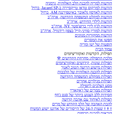
הודעות למריה להכנת הלב האלוהית, גרמניה
הודעות למרקוס טדאו טייקסיירה ב-Jacareí SP, ברזיל
הודעות לאדסון גלאובר באיטפירנגה AM, ברזיל
הודעות למקלט המשפחה הקדושה, ארה"ב
הודעות לילדי החידוש, ארה"ב
הודעות לג'ון לירי ברוצ'סטר NY, ארה"ב
הודעות למורין סוויני-קייל בצפון רידגוויל, ארה"ב
הודעות ממקורות מגוונים
חפשו את המסרים
הופעות של ישו ומריה
עמוד הבית
תפילות, הקדשות ואקזוריציזמים
מלכת התפילה: מחרוזת הקדושים
🌹
תפילות שונות, קידושים ואקזורציזמים
תפילות מישוע הרועה הטוב לאנוך
תפילות להכנה האלוהית של הלבבות
תפילות ממקלט המשפחה הקדושה
תפילות מגילויים אחרים
מסע הצלבים לתפילה
תפילות ממרים של ז'אקאריי
חסידות ללב הצנוע ביותר של סנט ג'וזף
תפילות לאיחוד עם אהבה קדושה
להבת האהבה של הלב הקדוש של מרים
†
†
†
שעות ה-24 של הייסורים של אדוננו ישוע המשיח
הוראות להכנת תרופות