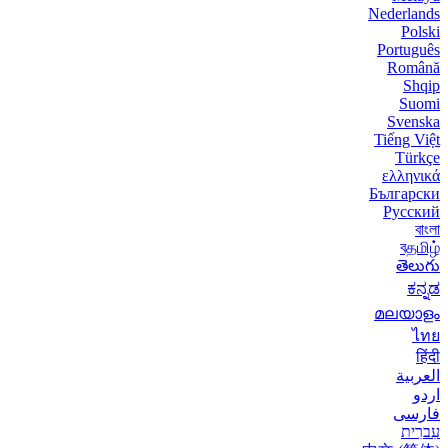
Nederlands
Polski
Português
Română
Shqip
Suomi
Svenska
Tiếng Việt
Türkçe
ελληνικά
Български
Русский
বাংলা
বதமிழ்
తెలుగు
ಕನ್ನಡ
മലയാളം
ไทย
हिंदी
العربية
اردو
فارسی
עִברִית