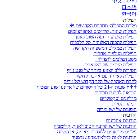
中文 (简体)
日本語
한국어
תפילות
מלכת התפילה: מחרוזת הקדושים
🌹
תפילות שונות, קידושים ואקזורציזמים
תפילות מישוע הרועה הטוב לאנוך
תפילות להכנה האלוהית של הלבבות
תפילות ממקלט המשפחה הקדושה
תפילות מגילויים אחרים
מסע הצלבים לתפילה
תפילות ממרים של ז'אקאריי
חסידות ללב הצנוע ביותר של סנט ג'וזף
תפילות לאיחוד עם אהבה קדושה
להבת האהבה של הלב הקדוש של מרים
†
†
†
שעות ה-24 של הייסורים של אדוננו ישוע המשיח
הוראות להכנת תרופות
מדליונים וסקפולרים
תמונות נסיות
הופעות של ישו ומריה
הודעות
הודעות אחרונות
הודעות של ישו הרועה הטוב לאנוך, קולומביה
גילויים מריאניים ללוס דה מאריה, ארגנטינה
הודעות לאנה במלאץ/גטינגן, גרמניה