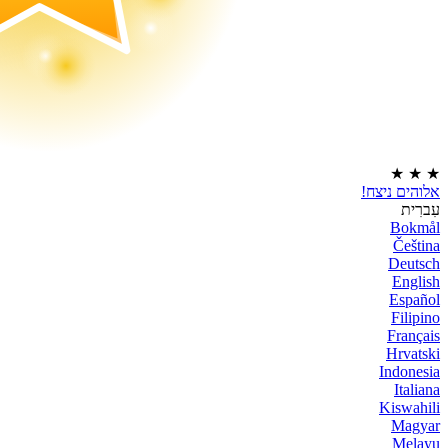
★
★
★
אלוהים ניצח!
עִברִית
Bokmål
Čeština
Deutsch
English
Español
Filipino
Français
Hrvatski
Indonesia
Italiana
Kiswahili
Magyar
Melayu