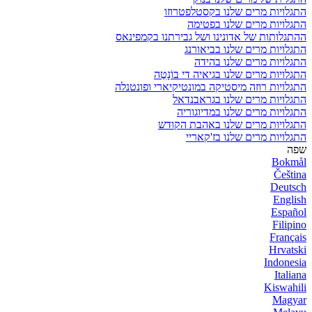
התגלויות מרים שלנו בקסטלפטרוזו
התגלויות מרים שלנו בפטימה
ההתגלותות של אדונינו ושל גבירתנו בקמפינאס
התגלויות מרים שלנו בביאורנג
התגלויות מרים שלנו בהידה
התגלויות מרים שלנו בגיאיה די בוֹנָטֶה
התגלויות רוזה מיסטיקה במונטיקיארי ופונטנלה
התגלויות מרים שלנו בגראבנדאל
התגלויות מרים שלנו במדיוגוריה
התגלויות מרים שלנו באהבת הקודש
התגלויות מרים שלנו בז'קאריי
שפה
Bokmål
Čeština
Deutsch
English
Español
Filipino
Français
Hrvatski
Indonesia
Italiana
Kiswahili
Magyar