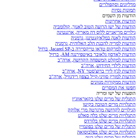
מדליונים וסקפולרים
תמונות נסיות
הודעות מן השמים
הודעות אחרונות
הודעות של ישו הרועה הטוב לאנוך, קולומביה
גילויים מריאניים ללוס דה מאריה, ארגנטינה
הודעות לאנה במלאץ/גטינגן, גרמניה
הודעות למריה להכנת הלב האלוהית, גרמניה
הודעות למרקוס טדאו טייקסיירה ב-Jacareí SP, ברזיל
הודעות לאדסון גלאובר באיטפירנגה AM, ברזיל
הודעות למקלט המשפחה הקדושה, ארה"ב
הודעות לילדי החידוש, ארה"ב
הודעות לג'ון לירי ברוצ'סטר NY, ארה"ב
הודעות למורין סוויני-קייל בצפון רידגוויל, ארה"ב
הודעות ממקורות מגוונים
חפשו את המסרים
הופעות של ישו ומריה
התגלית של מרים שלנו בקאראווג'יו
התגלויות מרים הטובה בקיטו
הגילויים לקדושה מרגרטה מרי אלוקק
התגלויות מרים שלנו בלה סאלט
התגלויות מרים שלנו בלורדס
התגלית של מרים שלנו בפונמיין
התגלויות מרים שלנו בפלבוסואה
התגלית של מרים שלנו בנוק