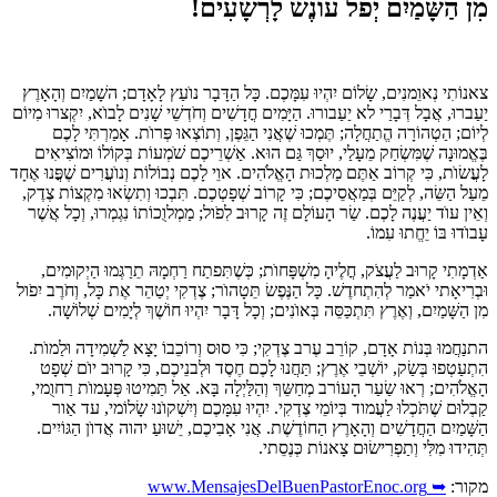
מִן הַשָּׁמַיִם יְפֹל עוֺנֶשׁ לָרְשָׁעִים!
צאנוֹתִי נְאוֵמנִים, שָׂלוֹם יִהְיוּ עִמָּכֶם. כָּל הַדָּבָר נוֺעַץ לָאָדָם; השָׁמַיִם וְהָאָרֶץ
יַעַברוּ, אֲבָל דְּבָרַי לא יַעַבורוּ. הַיָּמִים חֳדָשִׁים וְחֹדְשֵׁי שָׁנִים לָבוֺא, יִקְצרוּ מִיוֹם
לְיוֹם; הַטְהוֹרָה הֱתַחֲלָה; תֶּמְכוּ שֶׁאֲנִי הַגֵּפֶן, וְתוֹצְאוּ פְּרוֺת. אָמַרְתִּי לָכֶם
בֶּאֱמוּנָה שֶׁמִּשְׂחַק מֵעָלַי, יוּסַךְ גַּם הוּא. אַשְׁרֵיכֶם שֹׁמְעוֹת בְּקוֹלוֹ וּמוֹצִיאִים
לָעֲשׂוֺת, כִּי קְרוֹב אַתֶּם מַלְכוּת הָאֱלֹהִים. אוֵי לָכֶם נְבוֹלוֹת וְנוֺעֲרִים שֶׁפֳּנוּ אֶחָד
מֵעַל הַשֵּׂה, לְקַיֵּם בְּמַאֲסֵיכֶם; כִּי קָרוֹב שְׁפָטְכֶם. תִּבְכוּ וְתִשְׂאוּ מִקְצוֹת צֶדֶק,
וְאֵין עוֺד יַעֲנֶה לָכֶם. שַׂר הָעוֹלָם זֶה קָרוּב לִפֹול; מַמְלוֻכוֹתוֹ נִגְמְרוּ, וְכָל אֲשֶׁר
עָבוֺדוּ בּוֹ יֵחֱתוּ עִמוֹ.
אַדְמָתִי קָרוּב לַעֲצֹק, חֳלֶיהָ מִשְׁפָּחוֺת; כְּשֶׁתִּפתַח רַחְמָהּ תֵרַגְּמוּ הַיְקוּמִים,
וּבְרִיאָתי יֹאמַר לְהִתְחדֶשׁ. כָּל הַנֶּפֶשׂ תֵּטָהוֺר; צֶדְקִי יְטַהֵר אֶת כָּל, וְחֹרֶב יִפֹול
מִן הַשָּׁמַיִם, וְאֶרֶץ תִּתְכַּסֵּה בְּאוֺנִים; וְכָל דָּבָר יִהְיוּ חוֹשֶׁךְ לְיָמִים שְׁלוֹשָׁה.
התנַחֲמוּ בְּנוֹת אָדָם, קוֹרֵב עֶרב צֶדְקִי; כִּי סוּס וְרוֹכֵבוֹ יָצָא לַשְׁמִידָה וּלַמוֺת.
הִתְעַטְפוּ בְּשַׂק, יוֹשְׁבֵי אֶרֶץ; תַּחֲנוּ לָכֶם חֶסֶד וּלְבנֵיכֶם, כִּי קָרוּב יוֺם שְׁפָט
הָאֱלֹהִים; רְאוּ שַׂעַר הָעוֹרב מְחַשֵּךְ וְהַלַּיְלָה בָּא. אַל תַּמִיטוּ פְּעָמוֺת רַחוֻמי,
קַבְלוּם שֶׁתֹּכְלוּ לַעֲמוד בְּיוֹמֵי צֶדְקִי. יִהְיוּ עִמָּכֶם וְיִשְׁקוֺנוּ שָׂלוֹמי, עד אַור
הַשָּׁמַיִם הַחֲדָשִׁים וְהָאָרֶץ הַחוֹדֶשֶׁת. אֲנִי אָבִיכֶם, יֵשׁוּעַ יהוה אֲדוֺן הַגּוֹיִים.
תְּהִידוּ מִלִּי וְתַפְרִישׂוּם צָאנוֹת כְּנֶסֵתי.
מקור:
➥ www.MensajesDelBuenPastorEnoc.org