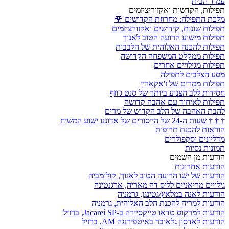
עמוד הבית
תפילות, הקדשות ואקזוריציזמים
מלכת התפילה: מחרוזת הקדושים
🌹
תפילות שונות, קידושים ואקזורציזמים
תפילות מישוע הרועה הטוב לאנוך
תפילות להכנה האלוהית של הלבבות
תפילות ממקלט המשפחה הקדושה
תפילות מגילויים אחרים
מסע הצלבים לתפילה
תפילות ממרים של ז'אקאריי
חסידות ללב הצנוע ביותר של סנט ג'וזף
תפילות לאיחוד עם אהבה קדושה
להבת האהבה של הלב הקדוש של מרים
†
†
†
שעות ה-24 של הייסורים של אדוננו ישוע המשיח
הוראות להכנת תרופות
מדליונים וסקפולרים
תמונות נסיות
הודעות מן השמים
הודעות אחרונות
הודעות של ישו הרועה הטוב לאנוך, קולומביה
גילויים מריאניים ללוס דה מאריה, ארגנטינה
הודעות לאנה במלאץ/גטינגן, גרמניה
הודעות למריה להכנת הלב האלוהית, גרמניה
הודעות למרקוס טדאו טייקסיירה ב-Jacareí SP, ברזיל
הודעות לאדסון גלאובר באיטפירנגה AM, ברזיל