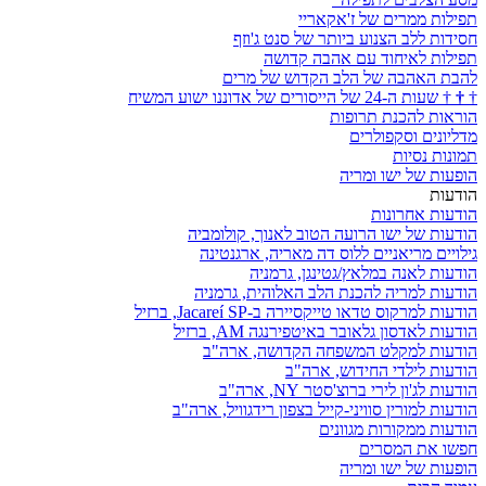
תפילות ממרים של ז'אקאריי
חסידות ללב הצנוע ביותר של סנט ג'וזף
תפילות לאיחוד עם אהבה קדושה
להבת האהבה של הלב הקדוש של מרים
†
†
†
שעות ה-24 של הייסורים של אדוננו ישוע המשיח
הוראות להכנת תרופות
מדליונים וסקפולרים
תמונות נסיות
הופעות של ישו ומריה
הודעות
הודעות אחרונות
הודעות של ישו הרועה הטוב לאנוך, קולומביה
גילויים מריאניים ללוס דה מאריה, ארגנטינה
הודעות לאנה במלאץ/גטינגן, גרמניה
הודעות למריה להכנת הלב האלוהית, גרמניה
הודעות למרקוס טדאו טייקסיירה ב-Jacareí SP, ברזיל
הודעות לאדסון גלאובר באיטפירנגה AM, ברזיל
הודעות למקלט המשפחה הקדושה, ארה"ב
הודעות לילדי החידוש, ארה"ב
הודעות לג'ון לירי ברוצ'סטר NY, ארה"ב
הודעות למורין סוויני-קייל בצפון רידגוויל, ארה"ב
הודעות ממקורות מגוונים
חפשו את המסרים
הופעות של ישו ומריה