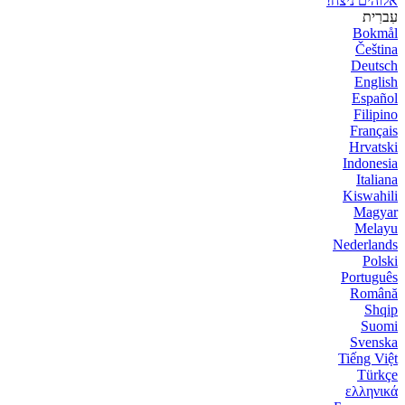
אלוהים ניצח!
עִברִית
Bokmål
Čeština
Deutsch
English
Español
Filipino
Français
Hrvatski
Indonesia
Italiana
Kiswahili
Magyar
Melayu
Nederlands
Polski
Português
Română
Shqip
Suomi
Svenska
Tiếng Việt
Türkçe
ελληνικά