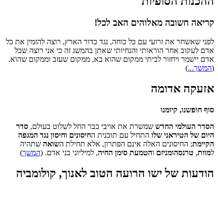
ההכנות הסופיות
קריאה חשובה מאלוהים האב לכל!
לפני שאשחר את זרועי עם כל כוחה, נגד כדור הארץ, רוצה להזמין את כל
אדם לעקוב אחר הוראותי והנחיותי שאתן בהמשג זה כי אני רוצה שכל
אדם יישמר ויחזור לביתי ממקום שהוא בא, ממקום שעזב וממקום שהוא.
(
המשך...
)
אזעקה אדומה
סוף חופשנו, קיומנו
הסדר העולמי החדש
שמשרת את אויבי כבר החל לשלוט בעולם,
סדר
היום של הטיראני שלו
התחיל עם תוכנית ה
חיסונים וחיסון נגד המגפה
הקיימת
; החיסונים האלה אינם הפתרון, אלא תחילת ה
שואה
שתהיה
ל
מוות
,
טרנסהומניזם
ו
הטמעת סימן החיה
, למיליוני בני אדם. (
המשך
)
הודעות של ישו הרועה הטוב לאנוך, קולומביה