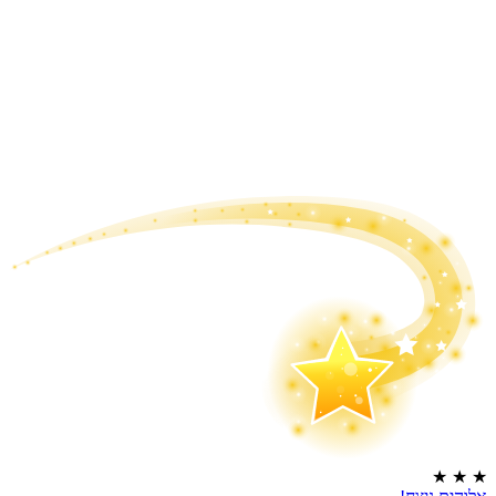
★
★
★