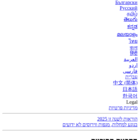
Български
Русский
தமிழ்
తెలుగు
ಕನ್ನಡ
മലയാളം
ไทย
বাংলা
हिंदी
العربية
اردو
فارسی
עִברִית
中文 (简体)
日本語
한국어
Legal
מדיניות פרטיות
הוראות לשנה זו 2025
בנוגע למחלות, מגפות ווירוסים לא ידועים