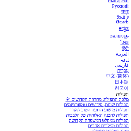
Български
Русский
বাংলা
বதமிழ்
తెలుగు
ಕನ್ನಡ
മലയാളം
ไทย
हिंदी
العربية
اردو
فارسی
עִברִית
中文 (简体)
日本語
한국어
תפילות
מלכת התפילה: מחרוזת הקדושים
🌹
תפילות שונות, קידושים ואקזורציזמים
תפילות מישוע הרועה הטוב לאנוך
תפילות להכנה האלוהית של הלבבות
תפילות ממקלט המשפחה הקדושה
תפילות מגילויים אחרים
מסע הצלבים לתפילה