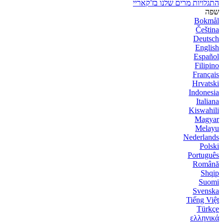
התגלויות מרים שלנו בז'קאריי
שפה
Bokmål
Čeština
Deutsch
English
Español
Filipino
Français
Hrvatski
Indonesia
Italiana
Kiswahili
Magyar
Melayu
Nederlands
Polski
Português
Română
Shqip
Suomi
Svenska
Tiếng Việt
Türkçe
ελληνικά