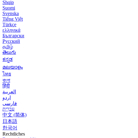
Shqip
Suomi
Svenska
Tiếng Việt
Türkçe
ελληνικά
Български
Русский
தமிழ்
తెలుగు
ಕನ್ನಡ
മലയാളം
ไทย
বাংলা
हिंदी
العربية
اردو
فارسی
עִברִית
中文 (简体)
日本語
한국어
Rechtliches