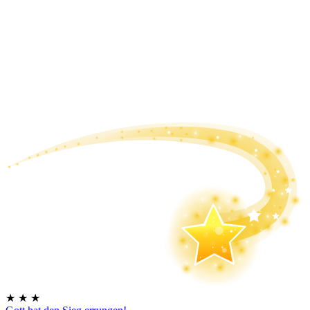
★
★
★