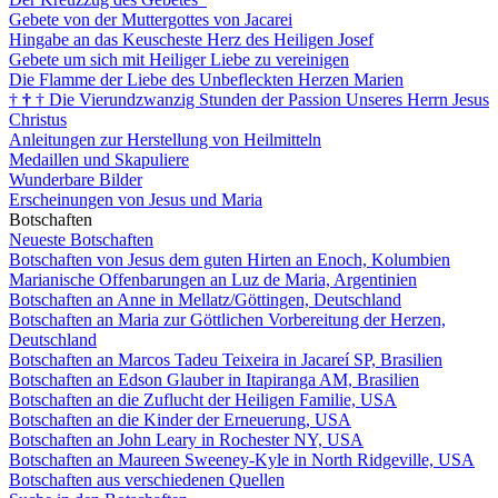
Gebete von der Muttergottes von Jacarei
Hingabe an das Keuscheste Herz des Heiligen Josef
Gebete um sich mit Heiliger Liebe zu vereinigen
Die Flamme der Liebe des Unbefleckten Herzen Marien
†
†
†
Die Vierundzwanzig Stunden der Passion Unseres Herrn Jesus
Christus
Anleitungen zur Herstellung von Heilmitteln
Medaillen und Skapuliere
Wunderbare Bilder
Erscheinungen von Jesus und Maria
Botschaften
Neueste Botschaften
Botschaften von Jesus dem guten Hirten an Enoch, Kolumbien
Marianische Offenbarungen an Luz de Maria, Argentinien
Botschaften an Anne in Mellatz/Göttingen, Deutschland
Botschaften an Maria zur Göttlichen Vorbereitung der Herzen,
Deutschland
Botschaften an Marcos Tadeu Teixeira in Jacareí SP, Brasilien
Botschaften an Edson Glauber in Itapiranga AM, Brasilien
Botschaften an die Zuflucht der Heiligen Familie, USA
Botschaften an die Kinder der Erneuerung, USA
Botschaften an John Leary in Rochester NY, USA
Botschaften an Maureen Sweeney-Kyle in North Ridgeville, USA
Botschaften aus verschiedenen Quellen