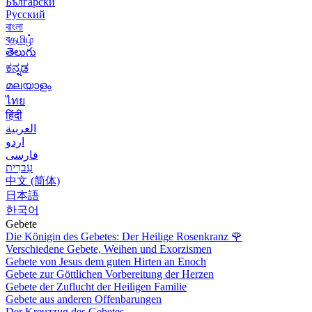
Български
Русский
বাংলা
বதமிழ்
తెలుగు
ಕನ್ನಡ
മലയാളം
ไทย
हिंदी
العربية
اردو
فارسی
עִברִית
中文 (简体)
日本語
한국어
Gebete
Die Königin des Gebetes: Der Heilige Rosenkranz
🌹
Verschiedene Gebete, Weihen und Exorzismen
Gebete von Jesus dem guten Hirten an Enoch
Gebete zur Göttlichen Vorbereitung der Herzen
Gebete der Zuflucht der Heiligen Familie
Gebete aus anderen Offenbarungen
Der Kreuzzug des Gebetes