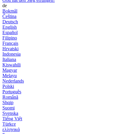
Gott hat den Sieg errungen!
de
Bokmål
Čeština
Deutsch
English
Español
Filipino
Français
Hrvatski
Indonesia
Italiana
Kiswahili
Magyar
Melayu
Nederlands
Polski
Português
Română
Shqip
Suomi
Svenska
Tiếng Việt
Türkçe
ελληνικά