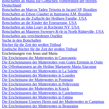
Botschaften an Maria zur Göttlichen Vorbereitung der Herzen,
Deutschland
Botschaften an Marcos Tadeu Teixeira in Jacareí SP, Brasilien
Botschaften an Edson Glauber in Itapiranga AM, Brasilien
Botschaften an die Zuflucht der Heiligen Familie, USA
Botschaften an die Kinder der Erneuerung, USA
Botschaften an John Leary in Rochester NY, USA
Botschaften an Maureen Sweeney-Kyle in North Ridgeville, USA
Botschaften aus verschiedenen Quellen
Suche in den Botschaften
Bücher für die Zeit der großen Trübsal
Englische Bücher für die Zeit der großen Trübsal
Erscheinungen von Jesus und Maria
Die Erscheinung der Muttergottes in Caravaggio
Die Erscheinungen der Muttergottes vom Guten Ereignis in Quito
Die Offenbarungen an die Heilige Margarete Maria Alacoque
Die Erscheinungen der Muttergottes in La Salette
Die Erscheinungen der Muttergottes in Lourdes
Die Erscheinung der Muttergottes in Pontmain
Die Erscheinungen der Muttergottes in Pellevoisin
Die Erscheinung der Muttergottes in Knock
Die Erscheinungen der Muttergottes in Castelpetroso
Die Erscheinungen der Muttergottes in Fatima
Die Erscheinung Unseres Herrn und der Muttergottes in Campinas
Die Erscheinungen der Muttergottes in Beauraing