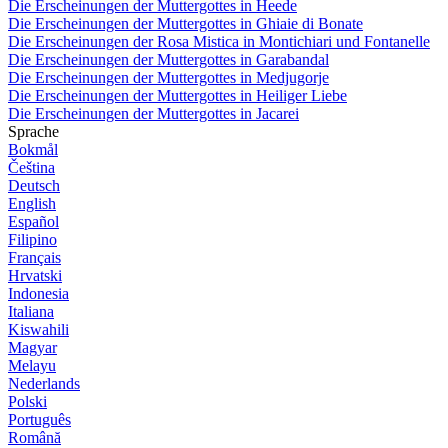
Die Erscheinungen der Muttergottes in Heede
Die Erscheinungen der Muttergottes in Ghiaie di Bonate
Die Erscheinungen der Rosa Mistica in Montichiari und Fontanelle
Die Erscheinungen der Muttergottes in Garabandal
Die Erscheinungen der Muttergottes in Medjugorje
Die Erscheinungen der Muttergottes in Heiliger Liebe
Die Erscheinungen der Muttergottes in Jacarei
Sprache
Bokmål
Čeština
Deutsch
English
Español
Filipino
Français
Hrvatski
Indonesia
Italiana
Kiswahili
Magyar
Melayu
Nederlands
Polski
Português
Română