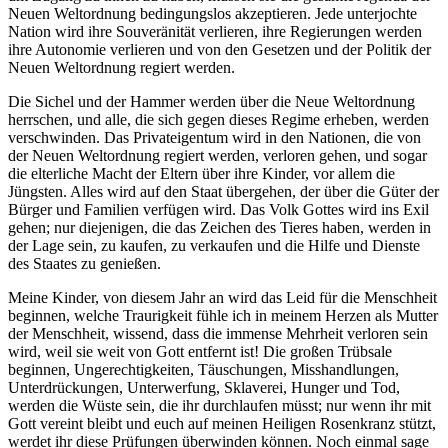
Neuen Weltordnung bedingungslos akzeptieren. Jede unterjochte
Nation wird ihre Souveränität verlieren, ihre Regierungen werden
ihre Autonomie verlieren und von den Gesetzen und der Politik der
Neuen Weltordnung regiert werden.
Die Sichel und der Hammer werden über die Neue Weltordnung
herrschen, und alle, die sich gegen dieses Regime erheben, werden
verschwinden. Das Privateigentum wird in den Nationen, die von
der Neuen Weltordnung regiert werden, verloren gehen, und sogar
die elterliche Macht der Eltern über ihre Kinder, vor allem die
Jüngsten. Alles wird auf den Staat übergehen, der über die Güter der
Bürger und Familien verfügen wird. Das Volk Gottes wird ins Exil
gehen; nur diejenigen, die das Zeichen des Tieres haben, werden in
der Lage sein, zu kaufen, zu verkaufen und die Hilfe und Dienste
des Staates zu genießen.
Meine Kinder, von diesem Jahr an wird das Leid für die Menschheit
beginnen, welche Traurigkeit fühle ich in meinem Herzen als Mutter
der Menschheit, wissend, dass die immense Mehrheit verloren sein
wird, weil sie weit von Gott entfernt ist! Die großen Trübsale
beginnen, Ungerechtigkeiten, Täuschungen, Misshandlungen,
Unterdrückungen, Unterwerfung, Sklaverei, Hunger und Tod,
werden die Wüste sein, die ihr durchlaufen müsst; nur wenn ihr mit
Gott vereint bleibt und euch auf meinen Heiligen Rosenkranz stützt,
werdet ihr diese Prüfungen überwinden können. Noch einmal sage