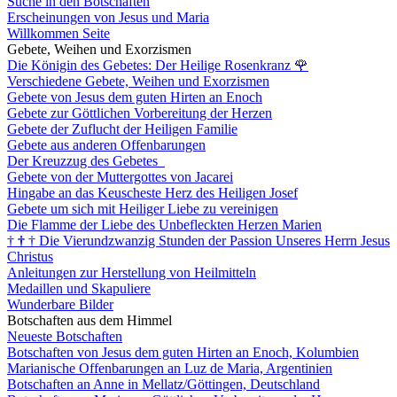
Suche in den Botschaften
Erscheinungen von Jesus und Maria
Willkommen Seite
Gebete, Weihen und Exorzismen
Die Königin des Gebetes: Der Heilige Rosenkranz
🌹
Verschiedene Gebete, Weihen und Exorzismen
Gebete von Jesus dem guten Hirten an Enoch
Gebete zur Göttlichen Vorbereitung der Herzen
Gebete der Zuflucht der Heiligen Familie
Gebete aus anderen Offenbarungen
Der Kreuzzug des Gebetes
Gebete von der Muttergottes von Jacarei
Hingabe an das Keuscheste Herz des Heiligen Josef
Gebete um sich mit Heiliger Liebe zu vereinigen
Die Flamme der Liebe des Unbefleckten Herzen Marien
†
†
†
Die Vierundzwanzig Stunden der Passion Unseres Herrn Jesus
Christus
Anleitungen zur Herstellung von Heilmitteln
Medaillen und Skapuliere
Wunderbare Bilder
Botschaften aus dem Himmel
Neueste Botschaften
Botschaften von Jesus dem guten Hirten an Enoch, Kolumbien
Marianische Offenbarungen an Luz de Maria, Argentinien
Botschaften an Anne in Mellatz/Göttingen, Deutschland