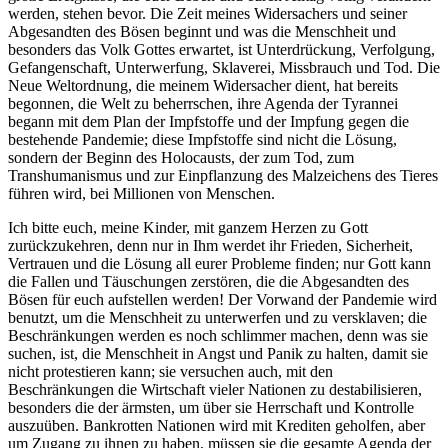
werden, stehen bevor. Die Zeit meines Widersachers und seiner
Abgesandten des Bösen beginnt und was die Menschheit und
besonders das Volk Gottes erwartet, ist Unterdrückung, Verfolgung,
Gefangenschaft, Unterwerfung, Sklaverei, Missbrauch und Tod. Die
Neue Weltordnung, die meinem Widersacher dient, hat bereits
begonnen, die Welt zu beherrschen, ihre Agenda der Tyrannei
begann mit dem Plan der Impfstoffe und der Impfung gegen die
bestehende Pandemie; diese Impfstoffe sind nicht die Lösung,
sondern der Beginn des Holocausts, der zum Tod, zum
Transhumanismus und zur Einpflanzung des Malzeichens des Tieres
führen wird, bei Millionen von Menschen.
Ich bitte euch, meine Kinder, mit ganzem Herzen zu Gott
zurückzukehren, denn nur in Ihm werdet ihr Frieden, Sicherheit,
Vertrauen und die Lösung all eurer Probleme finden; nur Gott kann
die Fallen und Täuschungen zerstören, die die Abgesandten des
Bösen für euch aufstellen werden! Der Vorwand der Pandemie wird
benutzt, um die Menschheit zu unterwerfen und zu versklaven; die
Beschränkungen werden es noch schlimmer machen, denn was sie
suchen, ist, die Menschheit in Angst und Panik zu halten, damit sie
nicht protestieren kann; sie versuchen auch, mit den
Beschränkungen die Wirtschaft vieler Nationen zu destabilisieren,
besonders die der ärmsten, um über sie Herrschaft und Kontrolle
auszuüben. Bankrotten Nationen wird mit Krediten geholfen, aber
um Zugang zu ihnen zu haben, müssen sie die gesamte Agenda der