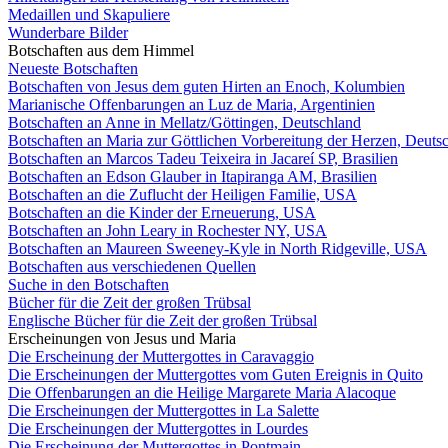
Medaillen und Skapuliere
Wunderbare Bilder
Botschaften aus dem Himmel
Neueste Botschaften
Botschaften von Jesus dem guten Hirten an Enoch, Kolumbien
Marianische Offenbarungen an Luz de Maria, Argentinien
Botschaften an Anne in Mellatz/Göttingen, Deutschland
Botschaften an Maria zur Göttlichen Vorbereitung der Herzen, Deuts
Botschaften an Marcos Tadeu Teixeira in Jacareí SP, Brasilien
Botschaften an Edson Glauber in Itapiranga AM, Brasilien
Botschaften an die Zuflucht der Heiligen Familie, USA
Botschaften an die Kinder der Erneuerung, USA
Botschaften an John Leary in Rochester NY, USA
Botschaften an Maureen Sweeney-Kyle in North Ridgeville, USA
Botschaften aus verschiedenen Quellen
Suche in den Botschaften
Bücher für die Zeit der großen Trübsal
Englische Bücher für die Zeit der großen Trübsal
Erscheinungen von Jesus und Maria
Die Erscheinung der Muttergottes in Caravaggio
Die Erscheinungen der Muttergottes vom Guten Ereignis in Quito
Die Offenbarungen an die Heilige Margarete Maria Alacoque
Die Erscheinungen der Muttergottes in La Salette
Die Erscheinungen der Muttergottes in Lourdes
Die Erscheinung der Muttergottes in Pontmain