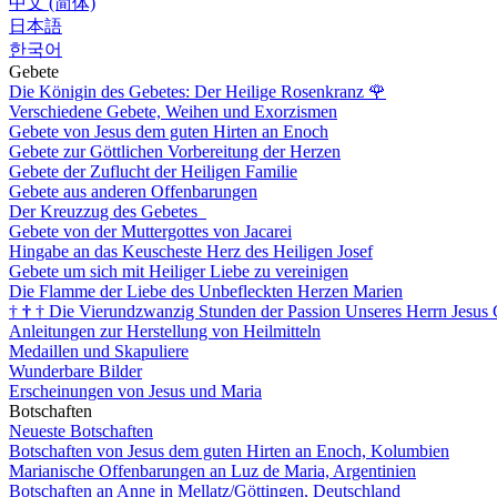
中文 (简体)
日本語
한국어
Gebete
Die Königin des Gebetes: Der Heilige Rosenkranz
🌹
Verschiedene Gebete, Weihen und Exorzismen
Gebete von Jesus dem guten Hirten an Enoch
Gebete zur Göttlichen Vorbereitung der Herzen
Gebete der Zuflucht der Heiligen Familie
Gebete aus anderen Offenbarungen
Der Kreuzzug des Gebetes
Gebete von der Muttergottes von Jacarei
Hingabe an das Keuscheste Herz des Heiligen Josef
Gebete um sich mit Heiliger Liebe zu vereinigen
Die Flamme der Liebe des Unbefleckten Herzen Marien
†
†
†
Die Vierundzwanzig Stunden der Passion Unseres Herrn Jesus 
Anleitungen zur Herstellung von Heilmitteln
Medaillen und Skapuliere
Wunderbare Bilder
Erscheinungen von Jesus und Maria
Botschaften
Neueste Botschaften
Botschaften von Jesus dem guten Hirten an Enoch, Kolumbien
Marianische Offenbarungen an Luz de Maria, Argentinien
Botschaften an Anne in Mellatz/Göttingen, Deutschland