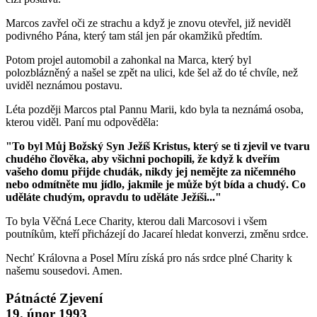
Marcos zavřel oči ze strachu a když je znovu otevřel, již neviděl
podivného Pána, který tam stál jen pár okamžiků předtím.
Potom projel automobil a zahonkal na Marca, který byl
polozblázněný a našel se zpět na ulici, kde šel až do té chvíle, než
uviděl neznámou postavu.
Léta později Marcos ptal Pannu Marii, kdo byla ta neznámá osoba,
kterou viděl. Paní mu odpověděla:
"To byl Můj Božský Syn Ježíš Kristus, který se ti zjevil ve tvaru
chudého člověka, aby všichni pochopili, že když k dveřím
vašeho domu přijde chudák, nikdy jej nemějte za ničemného
nebo odmítněte mu jídlo, jakmile je může být bída a chudý. Co
uděláte chudým, opravdu to uděláte Ježíši..."
To byla Věčná Lece Charity, kterou dali Marcosovi i všem
poutníkům, kteří přicházejí do Jacareí hledat konverzi, změnu srdce.
Nechť Královna a Posel Míru získá pro nás srdce plné Charity k
našemu sousedovi. Amen.
Pátnácté Zjevení
19. únor 1993