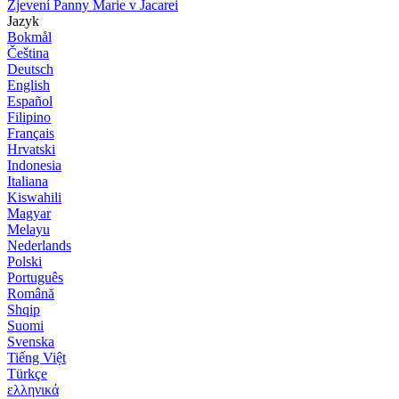
Zjevení Panny Marie v Jacarei
Jazyk
Bokmål
Čeština
Deutsch
English
Español
Filipino
Français
Hrvatski
Indonesia
Italiana
Kiswahili
Magyar
Melayu
Nederlands
Polski
Português
Română
Shqip
Suomi
Svenska
Tiếng Việt
Türkçe
ελληνικά