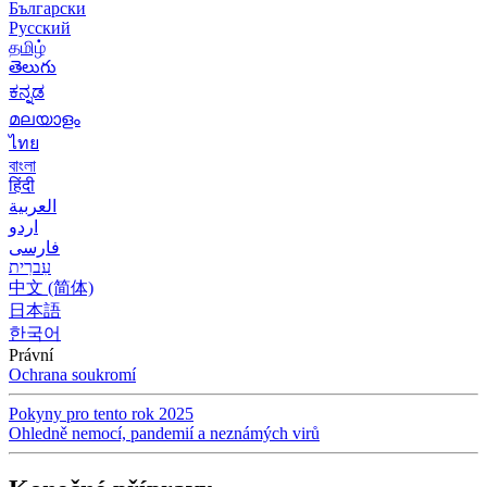
Български
Русский
தமிழ்
తెలుగు
ಕನ್ನಡ
മലയാളം
ไทย
বাংলা
हिंदी
العربية
اردو
فارسی
עִברִית
中文 (简体)
日本語
한국어
Právní
Ochrana soukromí
Pokyny pro tento rok 2025
Ohledně nemocí, pandemií a neznámých virů