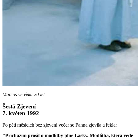
Marcos ve věku 20 let
Šestá Zjevení
7. květen 1992
Po pěti měsících bez zjevení večer se Panna zjevila a řekla:
"Přicházím prosit o modlitby plné Lásky. Modlitba, která vede