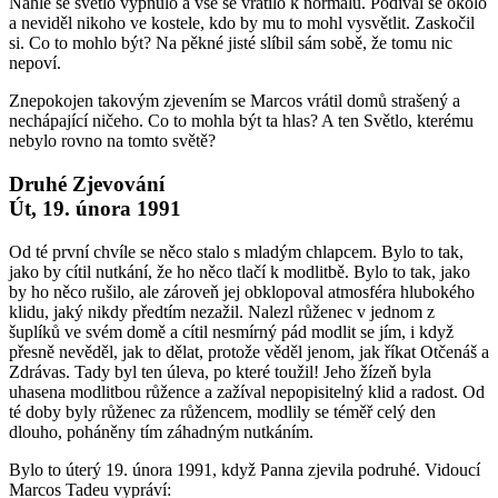
Náhle se světlo vypnulo a vše se vrátilo k normálu. Podíval se okolo
a neviděl nikoho ve kostele, kdo by mu to mohl vysvětlit. Zaskočil
si. Co to mohlo být? Na pěkné jisté slíbil sám sobě, že tomu nic
nepoví.
Znepokojen takovým zjevením se Marcos vrátil domů strašený a
nechápající ničeho. Co to mohla být ta hlas? A ten Světlo, kterému
nebylo rovno na tomto světě?
Druhé Zjevování
Út, 19. února 1991
Od té první chvíle se něco stalo s mladým chlapcem. Bylo to tak,
jako by cítil nutkání, že ho něco tlačí k modlitbě. Bylo to tak, jako
by ho něco rušilo, ale zároveň jej obklopoval atmosféra hlubokého
klidu, jaký nikdy předtím nezažil. Nalezl růženec v jednom z
šuplíků ve svém domě a cítil nesmírný pád modlit se jím, i když
přesně nevěděl, jak to dělat, protože věděl jenom, jak říkat Otčenáš a
Zdrávas. Tady byl ten úleva, po které toužil! Jeho žízeň byla
uhasena modlitbou růžence a zažíval nepopisitelný klid a radost. Od
té doby byly růženec za růžencem, modlily se téměř celý den
dlouho, poháněny tím záhadným nutkáním.
Bylo to úterý 19. února 1991, když Panna zjevila podruhé. Vidoucí
Marcos Tadeu vypráví: