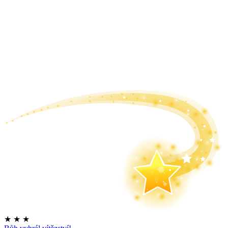
★
★
★