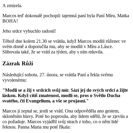
A zmizela.
Marcos teď dokonalě pochopil: tajemná paní byla Paní Míru, Matka
BOHA!
Jeho srdce vybuchlo radostí!
Téhož dne kolem 21.30 se vrátila, když Marcos modlil růženec ve
svém domě a doporučila mu, aby se modlil v Míru a Lásce.
Slibovala také, že se vrátí za týden, aby s ním mluvila.
Zázrak Růží
Následující sobotu, 27. února, se vrátila Paní a řekla svému
vyvolenému:
"Modli se a žij v srdcích svůj mír. Sází jej do svých srdcí a žijte
láskou. Když cítíš zmatenost, modli se, pros o Světlo Ducha
svatého, čti Evangelium, a vše se projasní."
Marcos ji zeptal se, jestli se vrátí. Ona odpověděla ano gestem,
skloněním hlavy. Poté ho poprosila, aby lidem sdělil, že se zjevila a
co požaduje. Marcos vyjádřil svůj strach z toho, co o něm lidé
řeknou. Panna Maria mu poté říkala: