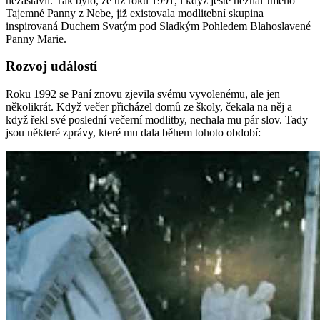
nezastavil. Tak bylo, že už roku 1991, i když ještě neznal Jméno
Tajemné Panny z Nebe, již existovala modlitební skupina
inspirovaná Duchem Svatým pod Sladkým Pohledem Blahoslavené
Panny Marie.
Rozvoj událostí
Roku 1992 se Paní znovu zjevila svému vyvolenému, ale jen
několikrát. Když večer přicházel domů ze školy, čekala na něj a
když řekl své poslední večerní modlitby, nechala mu pár slov. Tady
jsou některé zprávy, které mu dala během tohoto období: