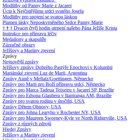
Modlitby od Panny Marie z Jacarei
Úcta k Nejčistějšímu srdci svatého Josefa
Modlitby pro spojení se svatou láskou
Plamen lásky Neposkvrněného Srdce Panny Marie
†
†
†
Dvacet čtyři hodin utrpení našeho Pána Ježíše Krista
Instrukce pro přípravu léčiv
Medailony a skapulíře
Zázračné obrazy
Ježíšovy a Mariiny zjevení
Zprávy
Nejnovější zprávy
Ježíšovy zprávy Dobrého Pastýře Enochovi v Kolumbii
Mariánské zjevení Luz de Marii, Argentina
Zprávy Anně v Mellatz/Goettingen, Německo
Zprávy pro Marii pro Boží přípravu srdcí, Německo
Zprávy pro Marca Tadeua Teixeiru v Jacareí SP, Brazílie
Zprávy pro Edsona Glaubera v Itapiranga AM, Brazílie
Zprávy pro svatou rodinu v útočišti, USA
Zprávy Dětem Obnovy, USA
Zprávy pro Johna Learyho v Rochester NY, USA
Zprávy pro Maureen Sweeney-Kyle ve North Ridgeville, USA
Zprávy z různých zdrojů
Hledej Zprávy
Ježíšovy a Mariiny zjevení