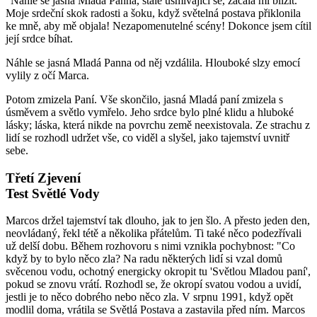
"Náhle se jasná Mladá Panna, stále usmívající se, začala mi blížit.
Moje srdeční skok radosti a šoku, když světelná postava přiklonila
ke mně, aby mě objala! Nezapomenutelné scény! Dokonce jsem cítil
její srdce bíhat.
Náhle se jasná Mladá Panna od něj vzdálila. Hlouboké slzy emocí
vylily z očí Marca.
Potom zmizela Paní. Vše skončilo, jasná Mladá paní zmizela s
úsměvem a světlo vymřelo. Jeho srdce bylo plné klidu a hluboké
lásky; láska, která nikde na povrchu země neexistovala. Ze strachu z
lidí se rozhodl udržet vše, co viděl a slyšel, jako tajemství uvnitř
sebe.
Třetí Zjevení
Test Světlé Vody
Marcos držel tajemství tak dlouho, jak to jen šlo. A přesto jeden den,
neovládaný, řekl tétě a několika přátelům. Ti také něco podezřívali
už delší dobu. Během rozhovoru s nimi vznikla pochybnost: "Co
když by to bylo něco zla? Na radu některých lidí si vzal domů
svěcenou vodu, ochotný energicky okropit tu 'Světlou Mladou paní',
pokud se znovu vrátí. Rozhodl se, že okropí svatou vodou a uvidí,
jestli je to něco dobrého nebo něco zla. V srpnu 1991, když opět
modlil doma, vrátila se Světlá Postava a zastavila před ním. Marcos