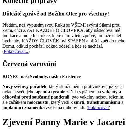
Konečné přípravy
Důležité zprávě od Božího Otce pro všechny!
Předtím, než vypustím svou Ruku se VŠEMI svými Silami proti
Zemi, chci ZVAT KAŽDÉHO ČLOVĚKA, aby následoval mé
Indikace a moje Instrukce, které dám v této zprávě, protože chtěl
bych, aby KAŽDÝ ČLOVĚK byl SPASEN a přišel zpět do mého
Domu, odkud pochází, odkud odešel a kde se nachází.
(
Pokračovat...
)
Červená varování
KONEC naší Svobody, nášho Existence
Nový světový pořádek
, který slouží mému protivníkovi, již začal
ovládat svět, jeho
agenda tyranie
začala s plánem na
vakcíny a
očkování proti současné pandemii
; tyto vakcíny nejsou řešením,
ale začátkem
holocaustu
, který vedl k
smrti
,
transhumanismu
a
implantaci znaménka zvěře
na miliony lidí. (
Pokračovat
)
Zjevení Panny Marie v Jacarei