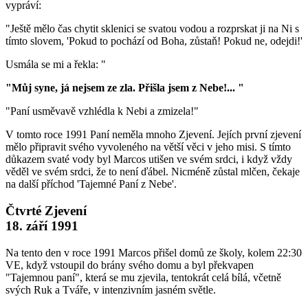
vypráví:
"Ještě mělo čas chytit sklenici se svatou vodou a rozprskat ji na Ni s
tímto slovem, 'Pokud to pochází od Boha, zůstaň! Pokud ne, odejdi!'
Usmála se mi a řekla: "
"Můj syne, já nejsem ze zla. Přišla jsem z Nebe!... "
"Paní usměvavě vzhlédla k Nebi a zmizela!"
V tomto roce 1991 Paní neměla mnoho Zjevení. Jejích první zjevení
mělo připravit svého vyvoleného na větší věci v jeho misi. S tímto
důkazem svaté vody byl Marcos utišen ve svém srdci, i když vždy
věděl ve svém srdci, že to není ďábel. Nicméně zůstal mlčen, čekaje
na další příchod 'Tajemné Paní z Nebe'.
Čtvrté Zjevení
18. září 1991
Na tento den v roce 1991 Marcos přišel domů ze školy, kolem 22:30
VE, když vstoupil do brány svého domu a byl překvapen
"Tajemnou paní", která se mu zjevila, tentokrát celá bílá, včetně
svých Ruk a Tváře, v intenzivním jasném světle.