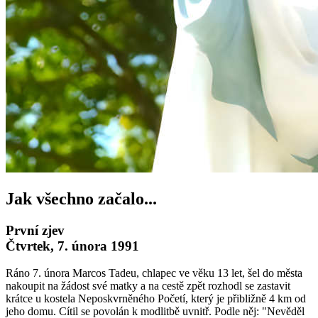
Jak všechno začalo...
První zjev
Čtvrtek, 7. února 1991
Ráno 7. února Marcos Tadeu, chlapec ve věku 13 let, šel do města
nakoupit na žádost své matky a na cestě zpět rozhodl se zastavit
krátce u kostela Neposkvrněného Početí, který je přibližně 4 km od
jeho domu. Cítil se povolán k modlitbě uvnitř. Podle něj: "Nevěděl