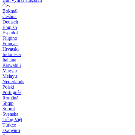
Bůh vyhrál vítězství!
Čes
Bokmål
Čeština
Deutsch
English
Español
Filipino
Français
Hrvatski
Indonesia
Italiana
Kiswahili
Magyar
Melayu
Nederlands
Polski
Português
Română
Shqip
Suomi
Svenska
Tiếng Việt
Türkçe
ελληνικά