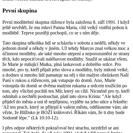
První skupina
První modlitební skupina růžence byla založena 8. září 1991. I když
ještě nevěděl, že mu mluví Panna Maria, cítil velký vnitřní pohon k
modlitbě. Teprve později pochopil, co se s ním děje.
Tato skupina několika lidí se scházela v sobotu a neděli, někdy ve
jednom domě a někdy v jiném. Už tehdy Marcos znal velkou moc a
účinnost modlitby, ale také mnoho utrpení a neporozumění ze strany
těch, kdo nepociťovali naléhavost modlitby. Snažil se ukázat všem,
že Marie je milující Matka, plná laskavosti a dobrého srdce. Pro
mnohé, pro ty, kteří přijali jeho slova a modlitby, byly milosti velké,
a dodnes si mnoho lidí pamatuje na něj s tím malým obrázkem Naší
Paní v rukou a růžencem, jak vstupuje do domů. Ano, Marie
vstoupila do domů se dvěma malými rukama a srdcem toužícím po
tom, aby všichni pocítili ten Mír, který on cílil. Nicméně pro ty, kteří
odmítali a nechtěli poslouchat, platí tato slova Krista: "Ale když
přijdeš do města a oni tě nepřijmou, vyjděte na jeho ulice a řekněte:
'Až ten prach, který se přilepil k vašem městu, odtřásneme vám; ale
vězte, že Blížisko je BOŽÍ království. Říkám vám, že ti dny bude
Sodomě lépe." (Lk 10:10-12).
I přes odpor některých pokračoval bez strachu, nezdržel se ani