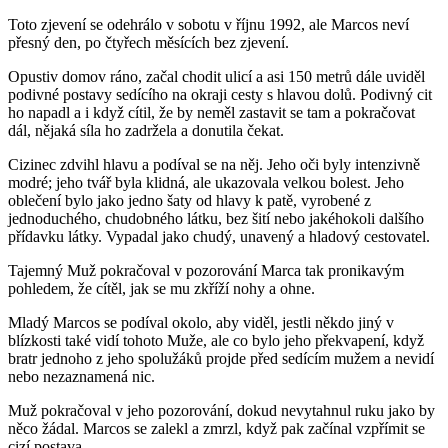
Toto zjevení se odehrálo v sobotu v říjnu 1992, ale Marcos neví
přesný den, po čtyřech měsících bez zjevení.
Opustiv domov ráno, začal chodit ulicí a asi 150 metrů dále uviděl
podivné postavy sedícího na okraji cesty s hlavou dolů. Podivný cit
ho napadl a i když cítil, že by neměl zastavit se tam a pokračovat
dál, nějaká síla ho zadržela a donutila čekat.
Cizinec zdvihl hlavu a podíval se na něj. Jeho oči byly intenzivně
modré; jeho tvář byla klidná, ale ukazovala velkou bolest. Jeho
oblečení bylo jako jedno šaty od hlavy k patě, vyrobené z
jednoduchého, chudobného látku, bez šití nebo jakéhokoli dalšího
přídavku látky. Vypadal jako chudý, unavený a hladový cestovatel.
Tajemný Muž pokračoval v pozorování Marca tak pronikavým
pohledem, že cítěl, jak se mu zkříží nohy a ohne.
Mladý Marcos se podíval okolo, aby viděl, jestli někdo jiný v
blízkosti také vidí tohoto Muže, ale co bylo jeho překvapení, když
bratr jednoho z jeho spolužáků projde před sedícím mužem a nevidí
nebo nezaznamená nic.
Muž pokračoval v jeho pozorování, dokud nevytahnul ruku jako by
něco žádal. Marcos se zalekl a zmrzl, když pak začínal vzpřímit se
cizí postava.