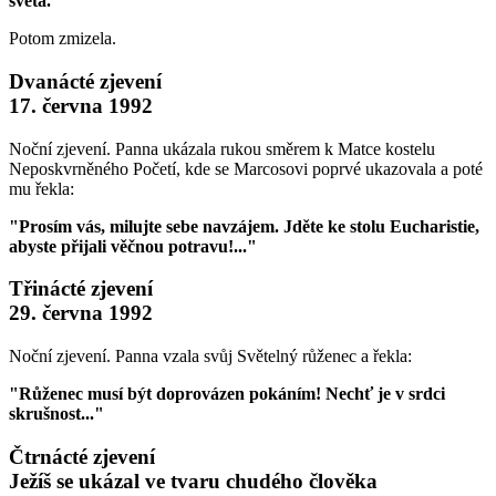
světa."
Potom zmizela.
Dvanácté zjevení
17. června 1992
Noční zjevení. Panna ukázala rukou směrem k Matce kostelu
Neposkvrněného Početí, kde se Marcosovi poprvé ukazovala a poté
mu řekla:
"Prosím vás, milujte sebe navzájem. Jděte ke stolu Eucharistie,
abyste přijali věčnou potravu!..."
Třinácté zjevení
29. června 1992
Noční zjevení. Panna vzala svůj Světelný růženec a řekla:
"Růženec musí být doprovázen pokáním! Nechť je v srdci
skrušnost..."
Čtrnácté zjevení
Ježíš se ukázal ve tvaru chudého člověka