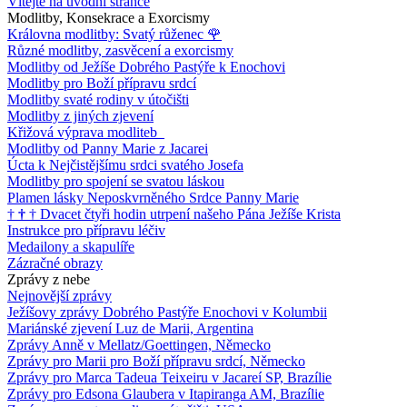
Vítejte na úvodní stránce
Modlitby, Konsekrace a Exorcismy
Královna modlitby: Svatý růženec
🌹
Různé modlitby, zasvěcení a exorcismy
Modlitby od Ježíše Dobrého Pastýře k Enochovi
Modlitby pro Boží přípravu srdcí
Modlitby svaté rodiny v útočišti
Modlitby z jiných zjevení
Křižová výprava modliteb
Modlitby od Panny Marie z Jacarei
Úcta k Nejčistějšímu srdci svatého Josefa
Modlitby pro spojení se svatou láskou
Plamen lásky Neposkvrněného Srdce Panny Marie
†
†
†
Dvacet čtyři hodin utrpení našeho Pána Ježíše Krista
Instrukce pro přípravu léčiv
Medailony a skapulíře
Zázračné obrazy
Zprávy z nebe
Nejnovější zprávy
Ježíšovy zprávy Dobrého Pastýře Enochovi v Kolumbii
Mariánské zjevení Luz de Marii, Argentina
Zprávy Anně v Mellatz/Goettingen, Německo
Zprávy pro Marii pro Boží přípravu srdcí, Německo
Zprávy pro Marca Tadeua Teixeiru v Jacareí SP, Brazílie
Zprávy pro Edsona Glaubera v Itapiranga AM, Brazílie