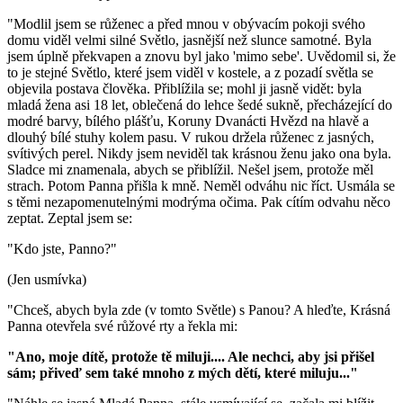
"Modlil jsem se růženec a před mnou v obývacím pokoji svého
domu viděl velmi silné Světlo, jasnější než slunce samotné. Byla
jsem úplně překvapen a znovu byl jako 'mimo sebe'. Uvědomil si, že
to je stejné Světlo, které jsem viděl v kostele, a z pozadí světla se
objevila postava člověka. Přiblížila se; mohl ji jasně vidět: byla
mladá žena asi 18 let, oblečená do lehce šedé sukně, přecházející do
modré barvy, bílého plášťu, Koruny Dvanácti Hvězd na hlavě a
dlouhý bílé stuhy kolem pasu. V rukou držela růženec z jasných,
svítivých perel. Nikdy jsem neviděl tak krásnou ženu jako ona byla.
Sladce mi znamenala, abych se přiblížil. Nešel jsem, protože měl
strach. Potom Panna přišla k mně. Neměl odváhu nic říct. Usmála se
s těmi nezapomenutelnými modrýma očima. Pak cítím odvahu něco
zeptat. Zeptal jsem se:
"Kdo jste, Panno?"
(Jen usmívka)
"Chceš, abych byla zde (v tomto Světle) s Panou? A hleďte, Krásná
Panna otevřela své růžové rty a řekla mi:
"Ano, moje dítě, protože tě miluji.... Ale nechci, aby jsi přišel
sám; přiveď sem také mnoho z mých dětí, které miluju..."