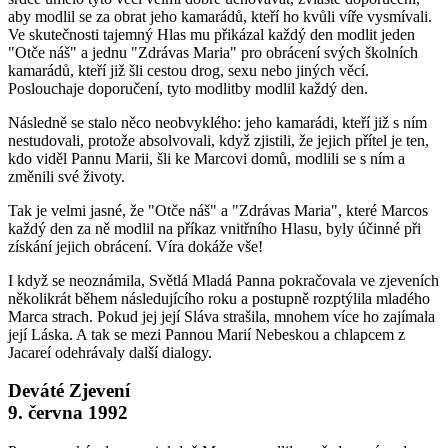
aby modlil se za obrat jeho kamarádů, kteří ho kvůli víře vysmívali.
Ve skutečnosti tajemný Hlas mu přikázal každý den modlit jeden
"Otče náš" a jednu "Zdrávas Maria" pro obrácení svých školních
kamarádů, kteří již šli cestou drog, sexu nebo jiných věcí.
Poslouchaje doporučení, tyto modlitby modlil každý den.
Následně se stalo něco neobvyklého: jeho kamarádi, kteří již s ním
nestudovali, protože absolvovali, když zjistili, že jejich přítel je ten,
kdo viděl Pannu Marii, šli ke Marcovi domů, modlili se s ním a
změnili své životy.
Tak je velmi jasné, že "Otče náš" a "Zdrávas Maria", které Marcos
každý den za ně modlil na příkaz vnitřního Hlasu, byly účinné při
získání jejich obrácení. Víra dokáže vše!
I když se neoznámila, Světlá Mladá Panna pokračovala ve zjeveních
několikrát během následujícího roku a postupně rozptýlila mladého
Marca strach. Pokud jej její Sláva strašila, mnohem více ho zajímala
její Láska. A tak se mezi Pannou Marií Nebeskou a chlapcem z
Jacareí odehrávaly další dialogy.
Deváté Zjevení
9. června 1992