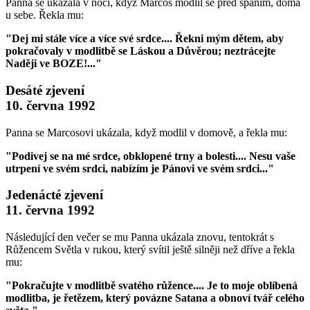
Panna se ukázala v noci, když Marcos modlil se před spaním, doma
u sebe. Řekla mu:
"Dej mi stále více a více své srdce.... Řekni mým dětem, aby
pokračovaly v modlitbě se Láskou a Důvěrou; neztrácejte
Naději ve BOZE!..."
Desáté zjevení
10. června 1992
Panna se Marcosovi ukázala, když modlil v domově, a řekla mu:
"Podivej se na mé srdce, obklopené trny a bolesti.... Nesu vaše
utrpení ve svém srdci, nabízím je Pánovi ve svém srdci..."
Jedenácté zjevení
11. června 1992
Následující den večer se mu Panna ukázala znovu, tentokrát s
Růžencem Světla v rukou, který svítil ještě silněji než dříve a řekla
mu:
"Pokračujte v modlitbě svatého růžence.... Je to moje oblíbená
modlitba, je řetězem, který povázne Satana a obnoví tvář celého