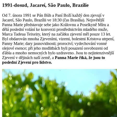
1991-dosud, Jacareí, São Paulo, Brazílie
Od 7. února 1991 se Pán Bůh a Paní Boží každý den zjevují v
Jacareí, São Paulo, Brazílii ve 18:30 (čas Brasília). Nejsvětější
Panna Marie představuje sebe jako Královnu a Poselkyně Míru a
dělá poslední volání ke konverzi prostřednictvím mladého muže,
Marca Tadeua Teixeiry, který na začátku zjevení měl pouze 13 let.
Byl obdarován mnoha Zjeveními, vizemi, bolestmi Kristova utrpení,
Panny Marie; dary jasnovidnosti; proroctví; vydechování vonné
olejové esence; při jeho modlitbách byli posazení osvobozeni od
ďábla a mnoho nemocných bylo uzdraveno. Jsou to nejintenzivnější
Zjevení v dějinách naší země, a
Panna Marie říká, že jsou to
poslední Zjevení pro lidstvo.