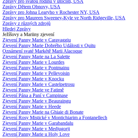
Zprávy pro svatou rodinu v útočišti, USA
Zprávy Dětem Obnovy, USA
Zprávy pro Johna Learyho v Rochester NY, USA
Zprávy pro Maureen Sweeney-Kyle ve North Ridgeville, USA
Zprávy z různých zdrojů
Hledej Zprávy
Ježíšovy a Mariiny zjevení
Zjevení Panny Marie v Caravaggiu
Zjevení Panny Marie Dobrého Události v Quitu
Oznámení svaté Markétě Marii Alacoque
Zjevení Panny Marie na La Salette
Zjevení Panny Marie v Lourdes
Zjevení Panny Marie v Pontmainu
Zjevení Panny Marie v Pellevoisin
Zjevení Panny Marie v Knocku
Zjevení Panny Marie v Castelpetrosu
Zjevení Panny Marie ve Fatimě
Zjevení Pána a Paní v Campinase
Zjevení Panny Marie v Beauraingu
Zjevení Panny Marie v Heede
Zjevení Panny Marie na Ghiaie di Bonate
Zjevení Rosy Mistické v Montichiarim a Fontanellech
Zjevení Panny Marie v Garabandalu
Zjevení Panny Marie v Medjugorji
Zjevení Panny Marie u Holy Love