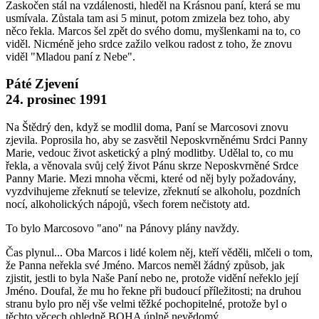
Zaskočen stál na vzdálenosti, hleděl na Krásnou paní, která se mu
usmívala. Zůstala tam asi 5 minut, potom zmizela bez toho, aby
něco řekla. Marcos šel zpět do svého domu, myšlenkami na to, co
viděl. Nicméně jeho srdce zažilo velkou radost z toho, že znovu
viděl "Mladou paní z Nebe".
Páté Zjevení
24. prosinec 1991
Na Štědrý den, když se modlil doma, Paní se Marcosovi znovu
zjevila. Poprosila ho, aby se zasvětil Neposkvrněnému Srdci Panny
Marie, vedouc život asketický a plný modlitby. Udělal to, co mu
řekla, a věnovala svůj celý život Pánu skrze Neposkvrněné Srdce
Panny Marie. Mezi mnoha věcmi, které od něj byly požadovány,
vyzdvihujeme zřeknutí se televize, zřeknutí se alkoholu, pozdních
nocí, alkoholických nápojů, všech forem nečistoty atd.
To bylo Marcosovo "ano" na Pánovy plány navždy.
Čas plynul... Oba Marcos i lidé kolem něj, kteří věděli, mlčeli o tom,
že Panna neřekla své Jméno. Marcos neměl žádný způsob, jak
zjistit, jestli to byla Naše Paní nebo ne, protože vidění neřeklo její
Jméno. Doufal, že mu ho řekne při budoucí příležitosti; na druhou
stranu bylo pro něj vše velmi těžké pochopitelné, protože byl o
těchto věcech ohledně BOHA úplně nevědomý.