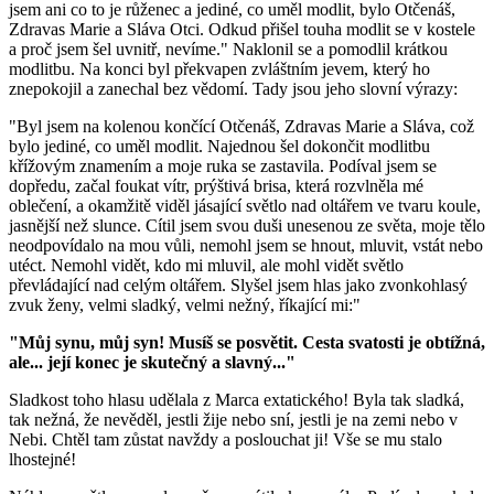
jsem ani co to je růženec a jediné, co uměl modlit, bylo Otčenáš,
Zdravas Marie a Sláva Otci. Odkud přišel touha modlit se v kostele
a proč jsem šel uvnitř, nevíme." Naklonil se a pomodlil krátkou
modlitbu. Na konci byl překvapen zvláštním jevem, který ho
znepokojil a zanechal bez vědomí. Tady jsou jeho slovní výrazy:
"Byl jsem na kolenou končící Otčenáš, Zdravas Marie a Sláva, což
bylo jediné, co uměl modlit. Najednou šel dokončit modlitbu
křížovým znamením a moje ruka se zastavila. Podíval jsem se
dopředu, začal foukat vítr, prýštivá brisa, která rozvlněla mé
oblečení, a okamžitě viděl jásající světlo nad oltářem ve tvaru koule,
jasnější než slunce. Cítil jsem svou duši unesenou ze světa, moje tělo
neodpovídalo na mou vůli, nemohl jsem se hnout, mluvit, vstát nebo
utéct. Nemohl vidět, kdo mi mluvil, ale mohl vidět světlo
převládající nad celým oltářem. Slyšel jsem hlas jako zvonkohlasý
zvuk ženy, velmi sladký, velmi nežný, říkající mi:"
"Můj synu, můj syn! Musíš se posvětit. Cesta svatosti je obtížná,
ale... její konec je skutečný a slavný..."
Sladkost toho hlasu udělala z Marca extatického! Byla tak sladká,
tak nežná, že nevěděl, jestli žije nebo sní, jestli je na zemi nebo v
Nebi. Chtěl tam zůstat navždy a poslouchat ji! Vše se mu stalo
lhostejné!