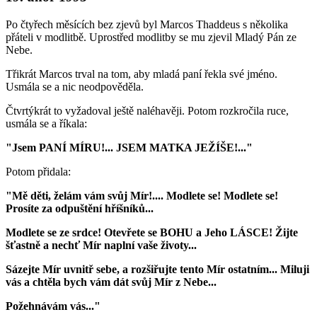
Po čtyřech měsících bez zjevů byl Marcos Thaddeus s několika
přáteli v modlitbě. Uprostřed modlitby se mu zjevil Mladý Pán ze
Nebe.
Třikrát Marcos trval na tom, aby mladá paní řekla své jméno.
Usmála se a nic neodpověděla.
Čtvrtýkrát to vyžadoval ještě naléhavěji. Potom rozkročila ruce,
usmála se a říkala:
"Jsem PANÍ MÍRU!... JSEM MATKA JEŽÍŠE!..."
Potom přidala:
"Mě děti, želám vám svůj Mír!.... Modlete se! Modlete se!
Prosíte za odpuštění hříšníků...
Modlete se ze srdce! Otevřete se BOHU a Jeho LÁSCE! Žijte
šťastně a nechť Mír naplní vaše životy...
Sázejte Mír uvnitř sebe, a rozšiřujte tento Mír ostatním... Miluji
vás a chtěla bych vám dát svůj Mír z Nebe...
Požehnávám vás..."