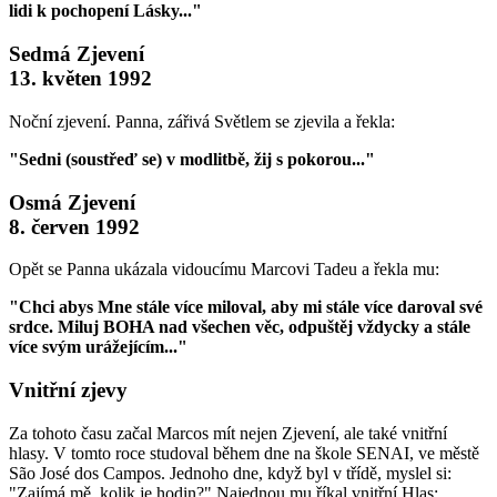
lidi k pochopení Lásky..."
Sedmá Zjevení
13. květen 1992
Noční zjevení. Panna, zářivá Světlem se zjevila a řekla:
"Sedni (soustřeď se) v modlitbě, žij s pokorou..."
Osmá Zjevení
8. červen 1992
Opět se Panna ukázala vidoucímu Marcovi Tadeu a řekla mu:
"Chci abys Mne stále více miloval, aby mi stále více daroval své
srdce. Miluj BOHA nad všechen věc, odpuštěj vždycky a stále
více svým urážejícím..."
Vnitřní zjevy
Za tohoto času začal Marcos mít nejen Zjevení, ale také vnitřní
hlasy. V tomto roce studoval během dne na škole SENAI, ve městě
São José dos Campos. Jednoho dne, když byl v třídě, myslel si:
"Zajímá mě, kolik je hodin?" Najednou mu říkal vnitřní Hlas: