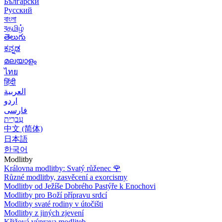
Български
Русский
বাংলা
বதமிழ்
తెలుగు
ಕನ್ನಡ
മലയാളം
ไทย
हिंदी
العربية
اردو
فارسی
עִברִית
中文 (简体)
日本語
한국어
Modlitby
Královna modlitby: Svatý růženec
🌹
Různé modlitby, zasvěcení a exorcismy
Modlitby od Ježíše Dobrého Pastýře k Enochovi
Modlitby pro Boží přípravu srdcí
Modlitby svaté rodiny v útočišti
Modlitby z jiných zjevení
Křižová výprava modliteb