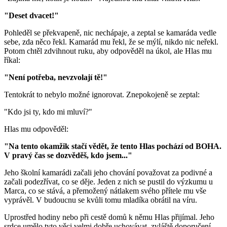
"Deset dvacet!"
Pohleděl se překvapeně, nic nechápaje, a zeptal se kamaráda vedle
sebe, zda něco řekl. Kamarád mu řekl, že se mýlí, nikdo nic neřekl.
Potom chtěl zdvihnout ruku, aby odpověděl na úkol, ale Hlas mu
říkal:
"Není potřeba, nevzvolají tě!"
Tentokrát to nebylo možné ignorovat. Znepokojeně se zeptal:
"Kdo jsi ty, kdo mi mluví?"
Hlas mu odpověděl:
"Na tento okamžik stačí vědět, že tento Hlas pochází od BOHA.
V pravý čas se dozvěděš, kdo jsem..."
Jeho školní kamarádi začali jeho chování považovat za podivné a
začali podezřívat, co se děje. Jeden z nich se pustil do výzkumu u
Marca, co se stává, a přemožený nátlakem svého přítele mu vše
vyprávěl. V budoucnu se kvůli tomu mladíka obrátil na víru.
Uprostřed hodiny nebo při cestě domů k němu Hlas přijímal. Jeho
srdce umělo tyto věci velmi dobře uchovávat, zvláště doporučení,