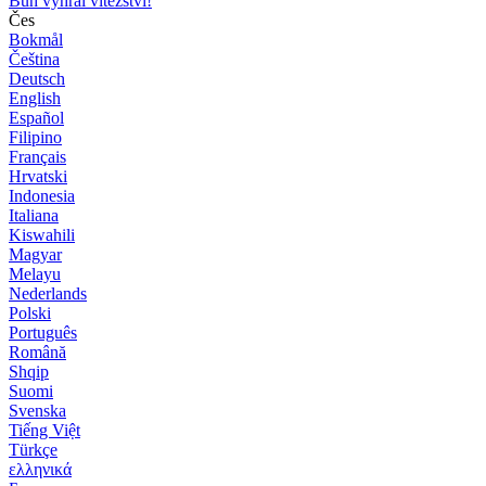
Bůh vyhrál vítězství!
Čes
Bokmål
Čeština
Deutsch
English
Español
Filipino
Français
Hrvatski
Indonesia
Italiana
Kiswahili
Magyar
Melayu
Nederlands
Polski
Português
Română
Shqip
Suomi
Svenska
Tiếng Việt
Türkçe
ελληνικά