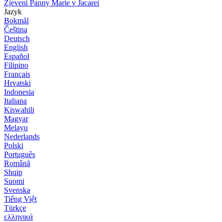
Zjevení Panny Marie v Jacarei
Jazyk
Bokmål
Čeština
Deutsch
English
Español
Filipino
Français
Hrvatski
Indonesia
Italiana
Kiswahili
Magyar
Melayu
Nederlands
Polski
Português
Română
Shqip
Suomi
Svenska
Tiếng Việt
Türkçe
ελληνικά