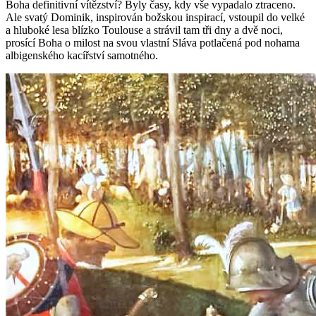
Boha definitivní vítězství? Byly časy, kdy vše vypadalo ztraceno.
Ale svatý Dominik, inspirován božskou inspirací, vstoupil do velké
a hluboké lesa blízko Toulouse a strávil tam tři dny a dvě noci,
prosící Boha o milost na svou vlastní Sláva potlačená pod nohama
albigenského kacířství samotného.