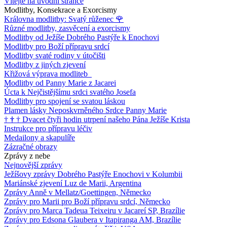
Vítejte na úvodní stránce
Modlitby, Konsekrace a Exorcismy
Královna modlitby: Svatý růženec
🌹
Různé modlitby, zasvěcení a exorcismy
Modlitby od Ježíše Dobrého Pastýře k Enochovi
Modlitby pro Boží přípravu srdcí
Modlitby svaté rodiny v útočišti
Modlitby z jiných zjevení
Křižová výprava modliteb
Modlitby od Panny Marie z Jacarei
Úcta k Nejčistějšímu srdci svatého Josefa
Modlitby pro spojení se svatou láskou
Plamen lásky Neposkvrněného Srdce Panny Marie
†
†
†
Dvacet čtyři hodin utrpení našeho Pána Ježíše Krista
Instrukce pro přípravu léčiv
Medailony a skapulíře
Zázračné obrazy
Zprávy z nebe
Nejnovější zprávy
Ježíšovy zprávy Dobrého Pastýře Enochovi v Kolumbii
Mariánské zjevení Luz de Marii, Argentina
Zprávy Anně v Mellatz/Goettingen, Německo
Zprávy pro Marii pro Boží přípravu srdcí, Německo
Zprávy pro Marca Tadeua Teixeiru v Jacareí SP, Brazílie
Zprávy pro Edsona Glaubera v Itapiranga AM, Brazílie