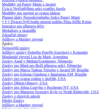
Modlitby od Panny Marie z Jacarei
Úcta k Nejčistějšímu srdci svatého Josefa
Modlitby pro spojení se svatou láskou
Plamen lásky Neposkvrněného Srdce Panny Marie
†
†
†
Dvacet čtyři hodin utrpení našeho Pána Ježíše Krista
Instrukce pro přípravu léčiv
Medailony a skapulíře
Zázračné obrazy
Ježíšovy a Mariiny zjevení
Zprávy
Nejnovější zprávy
Ježíšovy zprávy Dobrého Pastýře Enochovi v Kolumbii
Mariánské zjevení Luz de Marii, Argentina
Zprávy Anně v Mellatz/Goettingen, Německo
Zprávy pro Marii pro Boží přípravu srdcí, Německo
Zprávy pro Marca Tadeua Teixeiru v Jacareí SP, Brazílie
Zprávy pro Edsona Glaubera v Itapiranga AM, Brazílie
Zprávy pro svatou rodinu v útočišti, USA
Zprávy Dětem Obnovy, USA
Zprávy pro Johna Learyho v Rochester NY, USA
Zprávy pro Maureen Sweeney-Kyle ve North Ridgeville, USA
Zprávy z různých zdrojů
Hledej Zprávy
Ježíšovy a Mariiny zjevení