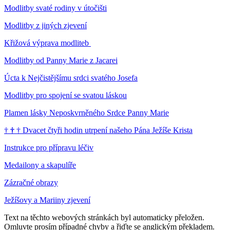
Modlitby svaté rodiny v útočišti
Modlitby z jiných zjevení
Křižová výprava modliteb
Modlitby od Panny Marie z Jacarei
Úcta k Nejčistějšímu srdci svatého Josefa
Modlitby pro spojení se svatou láskou
Plamen lásky Neposkvrněného Srdce Panny Marie
†
†
†
Dvacet čtyři hodin utrpení našeho Pána Ježíše Krista
Instrukce pro přípravu léčiv
Medailony a skapulíře
Zázračné obrazy
Ježíšovy a Mariiny zjevení
Text na těchto webových stránkách byl automaticky přeložen.
Omluvte prosím případné chyby a řiďte se anglickým překladem.