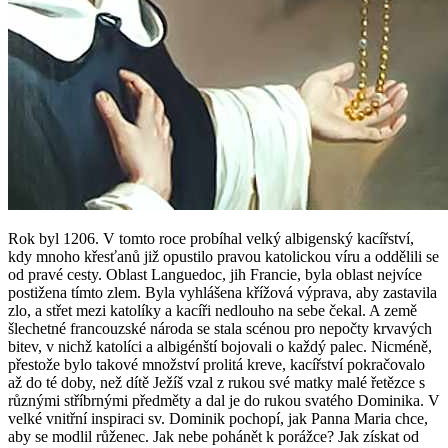
Rok byl 1206. V tomto roce probíhal velký albigenský kacířství,
kdy mnoho křesťanů již opustilo pravou katolickou víru a oddělili se
od pravé cesty. Oblast Languedoc, jih Francie, byla oblast nejvíce
postižena tímto zlem. Byla vyhlášena křížová výprava, aby zastavila
zlo, a střet mezi katolíky a kacíři nedlouho na sebe čekal. A země
šlechetné francouzské národa se stala scénou pro nepočty krvavých
bitev, v nichž katolíci a albigénští bojovali o každý palec. Nicméně,
přestože bylo takové množství prolitá kreve, kacířství pokračovalo
až do té doby, než dítě Ježíš vzal z rukou své matky malé řetězce s
různými stříbrnými předměty a dal je do rukou svatého Dominika. V
velké vnitřní inspiraci sv. Dominik pochopí, jak Panna Maria chce,
aby se modlil růženec. Jak nebe pohánět k porážce? Jak získat od