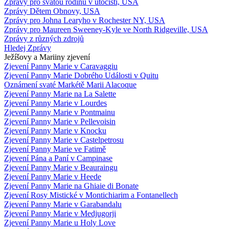
Zprávy pro svatou rodinu v útočišti, USA
Zprávy Dětem Obnovy, USA
Zprávy pro Johna Learyho v Rochester NY, USA
Zprávy pro Maureen Sweeney-Kyle ve North Ridgeville, USA
Zprávy z různých zdrojů
Hledej Zprávy
Ježíšovy a Mariiny zjevení
Zjevení Panny Marie v Caravaggiu
Zjevení Panny Marie Dobrého Události v Quitu
Oznámení svaté Markétě Marii Alacoque
Zjevení Panny Marie na La Salette
Zjevení Panny Marie v Lourdes
Zjevení Panny Marie v Pontmainu
Zjevení Panny Marie v Pellevoisin
Zjevení Panny Marie v Knocku
Zjevení Panny Marie v Castelpetrosu
Zjevení Panny Marie ve Fatimě
Zjevení Pána a Paní v Campinase
Zjevení Panny Marie v Beauraingu
Zjevení Panny Marie v Heede
Zjevení Panny Marie na Ghiaie di Bonate
Zjevení Rosy Mistické v Montichiarim a Fontanellech
Zjevení Panny Marie v Garabandalu
Zjevení Panny Marie v Medjugorji
Zjevení Panny Marie u Holy Love