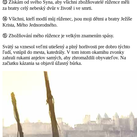
⑬
Získám od svého Syna, aby všichni zbožňovatelé růžence měli
za bratry celý nebeský dvůr v životě i ve smrti.
⑭
Všichni, kteří modlí můj růženec, jsou moji dětmi a bratry Ježíše
Krista, Mého Jednorodného.
⑮
Zbožňování mého růžence je velkým znamením spásy.
Svätý sa vznesol veľmi utiešený a plný horlivosti pre dobro týchto
ľudí, vstúpil do mesta, katedrály. V tom istom okamihu zvonky
zahrali rukami anjelov samých, aby zhromaždili obyvateľov. Na
začiatku kázania sa objavil úžasný búrka.