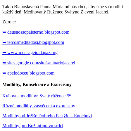
Takto Blahoslavená Panna Mária od nás chce, aby sme sa modlili
každý deň: Meditovaný Ruženec Svätyne Zjavení Jacareí.
Zdroje:
➥ deusnossopaieterno.blogspot.com
➥ tercosmeditadosj.blogspot.com
➥ www.mensageiradapaz.org
➥ sites.google.com/site/santuariojacarei
➥ apelodoceu.blogspot.com
Modlitby, Konsekrace a Exorcismy
Královna modlitby: Svatý růženec
🌹
Různé modlitby, zasvěcení a exorcismy
Modlitby od Ježíše Dobrého Pastýře k Enochovi
Modlitby pro Boží přípravu srdcí