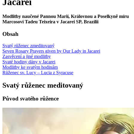
Jacarei
Modlitby naučené Pannou Marií, Královnou a Poselkyně míru
Marcosovi Tadeu Teixeira v Jacarei SP, Brazílii
Obsah
Svatý růženec zmeditovaný
Seven Rosary Prayers given by Our Lady in Jacarei
Zasvěcení a jiné modlitby
Svaté hodiny dány v Jacarei
Modlitby ke svatým hodinám
Růženec sv. Lucy – Lucia z Syracuse
Svatý růženec meditovaný
Původ svatého růžence