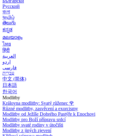
Български
Русский
বাংলা
বதமிழ்
తెలుగు
ಕನ್ನಡ
മലയാളം
ไทย
हिंदी
العربية
اردو
فارسی
עִברִית
中文 (简体)
日本語
한국어
Modlitby
Královna modlitby: Svatý růženec
🌹
Různé modlitby, zasvěcení a exorcismy
Modlitby od Ježíše Dobrého Pastýře k Enochovi
Modlitby pro Boží přípravu srdcí
Modlitby svaté rodiny v útočišti
Modlitby z jiných zjevení
Křižová výprava modliteb