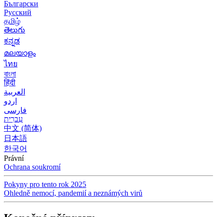
Български
Русский
தமிழ்
తెలుగు
ಕನ್ನಡ
മലയാളം
ไทย
বাংলা
हिंदी
العربية
اردو
فارسی
עִברִית
中文 (简体)
日本語
한국어
Právní
Ochrana soukromí
Pokyny pro tento rok 2025
Ohledně nemocí, pandemií a neznámých virů