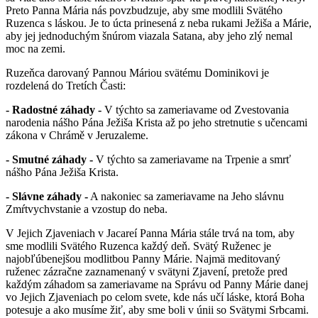
Preto Panna Mária nás povzbudzuje, aby sme modlili Svätého
Ruzenca s láskou. Je to úcta prinesená z neba rukami Ježiša a Márie,
aby jej jednoduchým šnúrom viazala Satana, aby jeho zlý nemal
moc na zemi.
Ruzeňca darovaný Pannou Máriou svätému Dominikovi je
rozdelená do Tretích Časti:
- Radostné záhady -
V týchto sa zameriavame od Zvestovania
narodenia nášho Pána Ježiša Krista až po jeho stretnutie s učencami
zákona v Chrámě v Jeruzaleme.
- Smutné záhady -
V týchto sa zameriavame na Trpenie a smrť
nášho Pána Ježiša Krista.
- Slávne záhady -
A nakoniec sa zameriavame na Jeho slávnu
Zmŕtvychvstanie a vzostup do neba.
V Jejich Zjaveniach v Jacareí Panna Mária stále trvá na tom, aby
sme modlili Svätého Ruzenca každý deň. Svätý Ruženec je
najobľúbenejšou modlitbou Panny Márie. Najmä meditovaný
ruženec zázračne zaznamenaný v svätyni Zjavení, pretože pred
každým záhadom sa zameriavame na Správu od Panny Márie danej
vo Jejich Zjaveniach po celom svete, kde nás učí láske, ktorá Boha
potesuje a ako musíme žiť, aby sme boli v únii so Svätymi Srbcami.