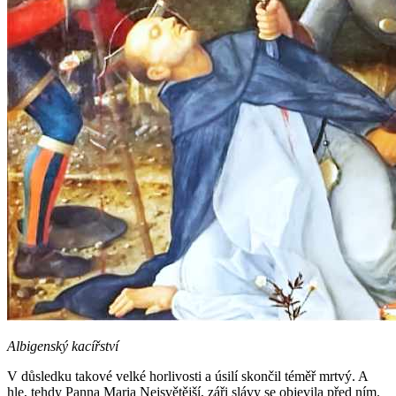
Albigenský kacířství
V důsledku takové velké horlivosti a úsilí skončil téměř mrtvý. A
hle, tehdy Panna Maria Nejsvětější, záři slávy se objevila před ním.