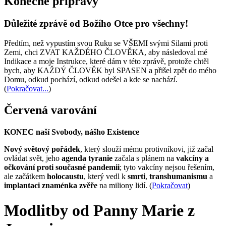
Konečné přípravy
Důležité zprávě od Božího Otce pro všechny!
Předtím, než vypustím svou Ruku se VŠEMI svými Silami proti
Zemi, chci ZVAT KAŽDÉHO ČLOVĚKA, aby následoval mé
Indikace a moje Instrukce, které dám v této zprávě, protože chtěl
bych, aby KAŽDÝ ČLOVĚK byl SPASEN a přišel zpět do mého
Domu, odkud pochází, odkud odešel a kde se nachází.
(
Pokračovat...
)
Červená varování
KONEC naší Svobody, nášho Existence
Nový světový pořádek
, který slouží mému protivníkovi, již začal
ovládat svět, jeho
agenda tyranie
začala s plánem na
vakcíny a
očkování proti současné pandemii
; tyto vakcíny nejsou řešením,
ale začátkem
holocaustu
, který vedl k
smrti
,
transhumanismu
a
implantaci znaménka zvěře
na miliony lidí. (
Pokračovat
)
Modlitby od Panny Marie z