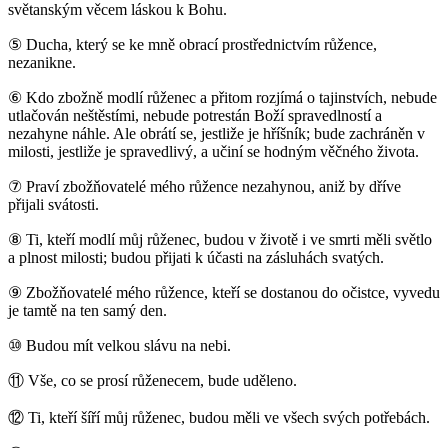
světanským věcem láskou k Bohu.
⑤
Ducha, který se ke mně obrací prostřednictvím růžence,
nezanikne.
⑥
Kdo zbožně modlí růženec a přitom rozjímá o tajinstvích, nebude
utlačován neštěstími, nebude potrestán Boží spravedlností a
nezahyne náhle. Ale obrátí se, jestliže je hříšník; bude zachráněn v
milosti, jestliže je spravedlivý, a učiní se hodným věčného života.
⑦
Praví zbožňovatelé mého růžence nezahynou, aniž by dříve
přijali svátosti.
⑧
Ti, kteří modlí můj růženec, budou v životě i ve smrti měli světlo
a plnost milosti; budou přijati k účasti na zásluhách svatých.
⑨
Zbožňovatelé mého růžence, kteří se dostanou do očistce, vyvedu
je tamtě na ten samý den.
⑩
Budou mít velkou slávu na nebi.
⑪
Vše, co se prosí růženecem, bude uděleno.
⑫
Ti, kteří šíří můj růženec, budou měli ve všech svých potřebách.