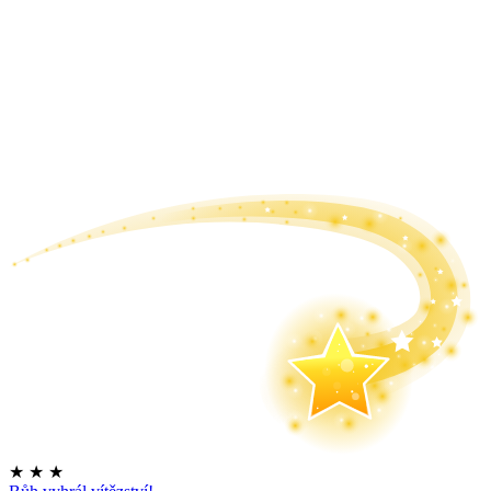
★
★
★