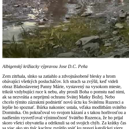
Albigenský križiacky výpravou Jose D.C. Peña
Zem zitrhala, slnko sa zatiahlo a zdvojnásobené blesky a hrom
obávajúci všetkých poslucháčov. Ich strach sa zvýšil, keď videli
obraz Blahoslavenej Panny Márie, vystavený na vysokom mieste,
trikrát vzdybujúci ruce k nebu, aby prosili Boha o pomstu nad nimi,
ak sa nezvrátia a neprijmú ochranu Svätej Matky Božej. Nebo
chcelo týmito zázrakmi podnietiť novú úctu ku Svätému Ruzenci a
lepšie ho spoznať. Búrka nakoniec ustala, vďaka modlitbám svätého
Dominika. On pokračoval vo svojom kázaní a s takou horlivosťou a
nadšením vysvetľoval výnimočnosť Svätého Ruzenca, že ho prijal
skoro všetci obyvatelia a odriknuli sa od svojich chýb. Za krátky čas
sa viac ako sto tisíc kacírov zvrátilo späť ku pravej katolíckej viery.