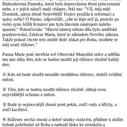
Blahoslavená Panenka, která byla doprovázena třemi princeznami
nebe, a v jejích náručí malý chlapec, řekl mu: "Víš, můj milý
Dominik, jakou zbraň Nejsvětější Trojice použila k reformaci a
spásy světa? Ó Panno, odpověděl, „víte to lépe než já, protože po
svém synu Ježíši Kristovi jste byla hlavním nástrojem našeho
spasení.“ Pokračovala: "Hlavní nástroj tohoto díla bylo andělské
pozdravování, Zdrávas Maria, které je základem Nového zákona.
Takže pokud chcete tyto ztuhlé duše získat pro Boha, modlete se
můj svatý růženec."
Panna Marie poté otevřela své Obrovské Materální srdce a udělila
mu tato sliby těm, kdo se budou modlit její růžence zbožně každý
den:
①
Kdo mi bude sloužit neustále modlitbou růžence, obdrží zvláštní
milost.
②
Těm, kdo se budou modlit růžence zbožně, slibuji svou
nejzvláštější ochranu a milost.
③
Bude to nejmocnější zbraní proti peklu, zničí vady a hříchy, a
zničí kacířství.
④
Růženec nechá ctnosti a dobré skutky rozkvést, přitáhne k duším
bohaté požehnání od Boha a nahradí lásku ke zemským a