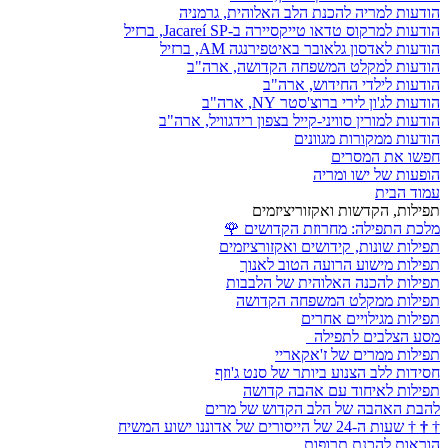
הודעות למריה להכנת הלב האלוהית, גרמניה
הודעות למרקוס טדאו טייקסיירה ב-Jacareí SP, ברזיל
הודעות לאדסון גלאובר באיטפירנגה AM, ברזיל
הודעות למקלט המשפחה הקדושה, ארה"ב
הודעות לילדי החידוש, ארה"ב
הודעות לג'ון לירי ברוצ'סטר NY, ארה"ב
הודעות למורין סוויני-קייל בצפון רידגוויל, ארה"ב
הודעות ממקורות מגוונים
חפשו את המסרים
הופעות של ישו ומריה
עמוד הבית
תפילות, הקדשות ואקזוריציזמים
מלכת התפילה: מחרוזת הקדושים
🌹
תפילות שונות, קידושים ואקזורציזמים
תפילות מישוע הרועה הטוב לאנוך
תפילות להכנה האלוהית של הלבבות
תפילות ממקלט המשפחה הקדושה
תפילות מגילויים אחרים
מסע הצלבים לתפילה
תפילות ממרים של ז'אקאריי
חסידות ללב הצנוע ביותר של סנט ג'וזף
תפילות לאיחוד עם אהבה קדושה
להבת האהבה של הלב הקדוש של מרים
†
†
†
שעות ה-24 של הייסורים של אדוננו ישוע המשיח
הוראות להכנת תרופות