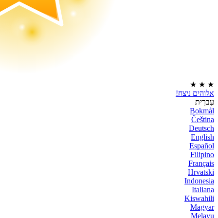
★
★
★
אלוהים ניצח!
עִברִית
Bokmål
Čeština
Deutsch
English
Español
Filipino
Français
Hrvatski
Indonesia
Italiana
Kiswahili
Magyar
Melayu