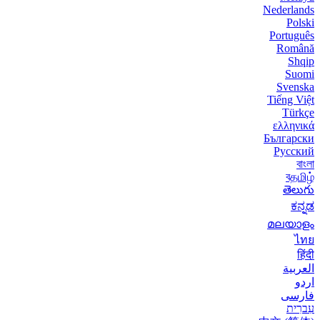
Nederlands
Polski
Português
Română
Shqip
Suomi
Svenska
Tiếng Việt
Türkçe
ελληνικά
Български
Русский
বাংলা
বதமிழ்
తెలుగు
ಕನ್ನಡ
മലയാളം
ไทย
हिंदी
العربية
اردو
فارسی
עִברִית