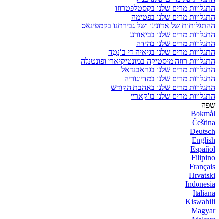
התגלויות מרים שלנו בקסטלפטרוזו
התגלויות מרים שלנו בפטימה
ההתגלותות של אדונינו ושל גבירתנו בקמפינאס
התגלויות מרים שלנו בביאורנג
התגלויות מרים שלנו בהידה
התגלויות מרים שלנו בגיאיה די בוֹנָטֶה
התגלויות רוזה מיסטיקה במונטיקיארי ופונטנלה
התגלויות מרים שלנו בגראבנדאל
התגלויות מרים שלנו במדיוגוריה
התגלויות מרים שלנו באהבת הקודש
התגלויות מרים שלנו בז'קאריי
שפה
Bokmål
Čeština
Deutsch
English
Español
Filipino
Français
Hrvatski
Indonesia
Italiana
Kiswahili
Magyar