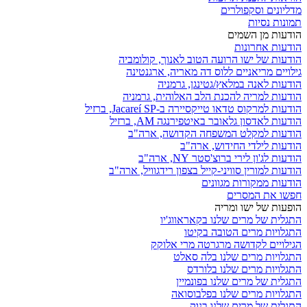
מדליונים וסקפולרים
תמונות נסיות
הודעות מן השמים
הודעות אחרונות
הודעות של ישו הרועה הטוב לאנוך, קולומביה
גילויים מריאניים ללוס דה מאריה, ארגנטינה
הודעות לאנה במלאץ/גטינגן, גרמניה
הודעות למריה להכנת הלב האלוהית, גרמניה
הודעות למרקוס טדאו טייקסיירה ב-Jacareí SP, ברזיל
הודעות לאדסון גלאובר באיטפירנגה AM, ברזיל
הודעות למקלט המשפחה הקדושה, ארה"ב
הודעות לילדי החידוש, ארה"ב
הודעות לג'ון לירי ברוצ'סטר NY, ארה"ב
הודעות למורין סוויני-קייל בצפון רידגוויל, ארה"ב
הודעות ממקורות מגוונים
חפשו את המסרים
הופעות של ישו ומריה
התגלית של מרים שלנו בקאראווג'יו
התגלויות מרים הטובה בקיטו
הגילויים לקדושה מרגרטה מרי אלוקק
התגלויות מרים שלנו בלה סאלט
התגלויות מרים שלנו בלורדס
התגלית של מרים שלנו בפונמיין
התגלויות מרים שלנו בפלבוסואה
התגלית של מרים שלנו בנוק