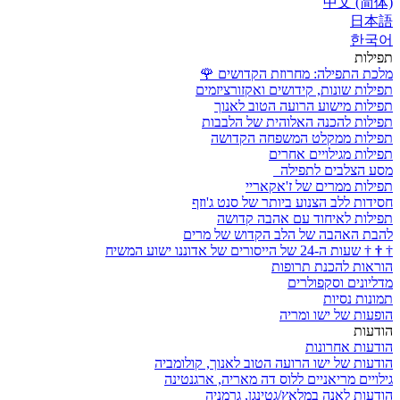
中文 (简体)
日本語
한국어
תפילות
מלכת התפילה: מחרוזת הקדושים
🌹
תפילות שונות, קידושים ואקזורציזמים
תפילות מישוע הרועה הטוב לאנוך
תפילות להכנה האלוהית של הלבבות
תפילות ממקלט המשפחה הקדושה
תפילות מגילויים אחרים
מסע הצלבים לתפילה
תפילות ממרים של ז'אקאריי
חסידות ללב הצנוע ביותר של סנט ג'וזף
תפילות לאיחוד עם אהבה קדושה
להבת האהבה של הלב הקדוש של מרים
†
†
†
שעות ה-24 של הייסורים של אדוננו ישוע המשיח
הוראות להכנת תרופות
מדליונים וסקפולרים
תמונות נסיות
הופעות של ישו ומריה
הודעות
הודעות אחרונות
הודעות של ישו הרועה הטוב לאנוך, קולומביה
גילויים מריאניים ללוס דה מאריה, ארגנטינה
הודעות לאנה במלאץ/גטינגן, גרמניה