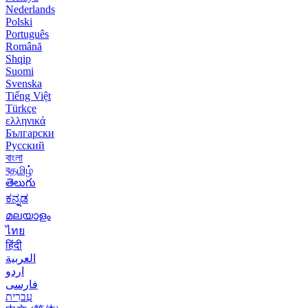
Nederlands
Polski
Português
Română
Shqip
Suomi
Svenska
Tiếng Việt
Türkçe
ελληνικά
Български
Русский
বাংলা
বதமிழ்
తెలుగు
ಕನ್ನಡ
മലയാളം
ไทย
हिंदी
العربية
اردو
فارسی
עִברִית