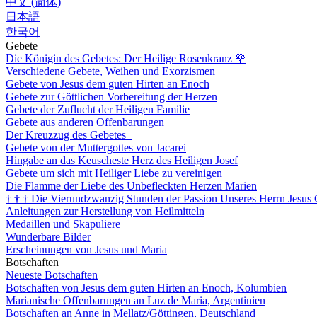
中文 (简体)
日本語
한국어
Gebete
Die Königin des Gebetes: Der Heilige Rosenkranz
🌹
Verschiedene Gebete, Weihen und Exorzismen
Gebete von Jesus dem guten Hirten an Enoch
Gebete zur Göttlichen Vorbereitung der Herzen
Gebete der Zuflucht der Heiligen Familie
Gebete aus anderen Offenbarungen
Der Kreuzzug des Gebetes
Gebete von der Muttergottes von Jacarei
Hingabe an das Keuscheste Herz des Heiligen Josef
Gebete um sich mit Heiliger Liebe zu vereinigen
Die Flamme der Liebe des Unbefleckten Herzen Marien
†
†
†
Die Vierundzwanzig Stunden der Passion Unseres Herrn Jesus 
Anleitungen zur Herstellung von Heilmitteln
Medaillen und Skapuliere
Wunderbare Bilder
Erscheinungen von Jesus und Maria
Botschaften
Neueste Botschaften
Botschaften von Jesus dem guten Hirten an Enoch, Kolumbien
Marianische Offenbarungen an Luz de Maria, Argentinien
Botschaften an Anne in Mellatz/Göttingen, Deutschland