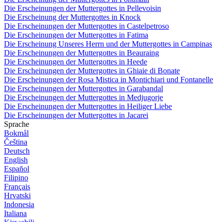
Die Erscheinungen der Muttergottes in Pellevoisin
Die Erscheinung der Muttergottes in Knock
Die Erscheinungen der Muttergottes in Castelpetroso
Die Erscheinungen der Muttergottes in Fatima
Die Erscheinung Unseres Herrn und der Muttergottes in Campinas
Die Erscheinungen der Muttergottes in Beauraing
Die Erscheinungen der Muttergottes in Heede
Die Erscheinungen der Muttergottes in Ghiaie di Bonate
Die Erscheinungen der Rosa Mistica in Montichiari und Fontanelle
Die Erscheinungen der Muttergottes in Garabandal
Die Erscheinungen der Muttergottes in Medjugorje
Die Erscheinungen der Muttergottes in Heiliger Liebe
Die Erscheinungen der Muttergottes in Jacarei
Sprache
Bokmål
Čeština
Deutsch
English
Español
Filipino
Français
Hrvatski
Indonesia
Italiana