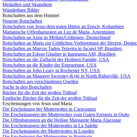
Medaillen und Skapuliere
Wunderbare Bilder
Botschaften aus dem Himmel
Neueste Botschaften
Botschaften von Jesus dem guten Hirten an Enoch, Kolumbien
Marianische Offenbarungen an Luz de Maria, Argentinien
Botschaften an Anne in Mellatz/Göttingen, Deutschland
Botschaften an Maria zur Göttlichen Vorbereitung der Herzen, Deuts
Botschaften an Marcos Tadeu Teixeira in Jacareí SP, Brasilien
Botschaften an Edson Glauber in Itapiranga AM, Brasilien
Botschaften an die Zuflucht der Heiligen Familie, USA
Botschaften an die Kinder der Erneuerung, USA
Botschaften an John Leary in Rochester NY, USA
Botschaften an Maureen Sweeney-Kyle in North Ridgeville, USA
Botschaften aus verschiedenen Quellen
Suche in den Botschaften
Bücher für die Zeit der großen Trübsal
Englische Bücher für die Zeit der großen Trübsal
Erscheinungen von Jesus und Maria
Die Erscheinung der Muttergottes in Caravaggio
Die Erscheinungen der Muttergottes vom Guten Ereignis in Quito
Die Offenbarungen an die Heilige Margarete Maria Alacoque
Die Erscheinungen der Muttergottes in La Salette
Die Erscheinungen der Muttergottes in Lourdes
Die Erscheinung der Muttergottes in Pontmain