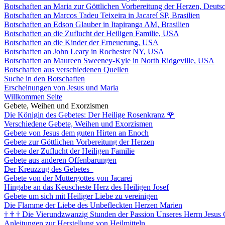
Botschaften an Maria zur Göttlichen Vorbereitung der Herzen, Deuts
Botschaften an Marcos Tadeu Teixeira in Jacareí SP, Brasilien
Botschaften an Edson Glauber in Itapiranga AM, Brasilien
Botschaften an die Zuflucht der Heiligen Familie, USA
Botschaften an die Kinder der Erneuerung, USA
Botschaften an John Leary in Rochester NY, USA
Botschaften an Maureen Sweeney-Kyle in North Ridgeville, USA
Botschaften aus verschiedenen Quellen
Suche in den Botschaften
Erscheinungen von Jesus und Maria
Willkommen Seite
Gebete, Weihen und Exorzismen
Die Königin des Gebetes: Der Heilige Rosenkranz
🌹
Verschiedene Gebete, Weihen und Exorzismen
Gebete von Jesus dem guten Hirten an Enoch
Gebete zur Göttlichen Vorbereitung der Herzen
Gebete der Zuflucht der Heiligen Familie
Gebete aus anderen Offenbarungen
Der Kreuzzug des Gebetes
Gebete von der Muttergottes von Jacarei
Hingabe an das Keuscheste Herz des Heiligen Josef
Gebete um sich mit Heiliger Liebe zu vereinigen
Die Flamme der Liebe des Unbefleckten Herzen Marien
†
†
†
Die Vierundzwanzig Stunden der Passion Unseres Herrn Jesus 
Anleitungen zur Herstellung von Heilmitteln