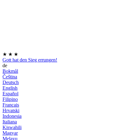
★
★
★
Gott hat den Sieg errungen!
de
Bokmål
Čeština
Deutsch
English
Español
Filipino
Français
Hrvatski
Indonesia
Italiana
Kiswahili
Magyar
Melayu