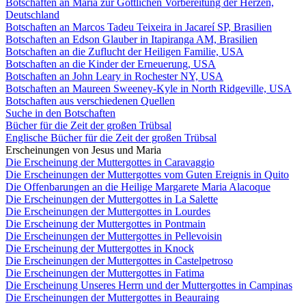
Botschaften an Maria zur Göttlichen Vorbereitung der Herzen,
Deutschland
Botschaften an Marcos Tadeu Teixeira in Jacareí SP, Brasilien
Botschaften an Edson Glauber in Itapiranga AM, Brasilien
Botschaften an die Zuflucht der Heiligen Familie, USA
Botschaften an die Kinder der Erneuerung, USA
Botschaften an John Leary in Rochester NY, USA
Botschaften an Maureen Sweeney-Kyle in North Ridgeville, USA
Botschaften aus verschiedenen Quellen
Suche in den Botschaften
Bücher für die Zeit der großen Trübsal
Englische Bücher für die Zeit der großen Trübsal
Erscheinungen von Jesus und Maria
Die Erscheinung der Muttergottes in Caravaggio
Die Erscheinungen der Muttergottes vom Guten Ereignis in Quito
Die Offenbarungen an die Heilige Margarete Maria Alacoque
Die Erscheinungen der Muttergottes in La Salette
Die Erscheinungen der Muttergottes in Lourdes
Die Erscheinung der Muttergottes in Pontmain
Die Erscheinungen der Muttergottes in Pellevoisin
Die Erscheinung der Muttergottes in Knock
Die Erscheinungen der Muttergottes in Castelpetroso
Die Erscheinungen der Muttergottes in Fatima
Die Erscheinung Unseres Herrn und der Muttergottes in Campinas
Die Erscheinungen der Muttergottes in Beauraing