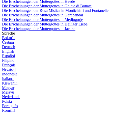
Die Erscheinungen der Muttergottes in Heede
Die Erscheinungen der Muttergottes in Ghiaie di Bonate
Die Erscheinungen der Rosa Mistica in Montichiari und Fontanelle
Die Erscheinungen der Muttergottes in Garabandal
Die Erscheinungen der Muttergottes in Medjugorje
Die Erscheinungen der Muttergottes in Heiliger Liebe
Die Erscheinungen der Muttergottes in Jacarei
Sprache
Bokmål
Čeština
Deutsch
English
Español
Filipino
Français
Hrvatski
Indonesia
Italiana
Kiswahili
Magyar
Melayu
Nederlands
Polski
Português
Română