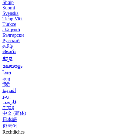
Shqip
Suomi
Svenska
Tiếng Việt
Türkçe
ελληνικά
Български
Русский
தமிழ்
తెలుగు
ಕನ್ನಡ
മലയാളം
ไทย
বাংলা
हिंदी
العربية
اردو
فارسی
עִברִית
中文 (简体)
日本語
한국어
Rechtliches