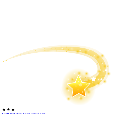
★
★
★