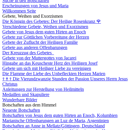
Suche in den Botschaften
Erscheinungen von Jesus und Maria
Willkommen Seite
Gebete, Weihen und Exorzismen
Die Königin des Gebetes: Der Heilige Rosenkranz
🌹
Verschiedene Gebete, Weihen und Exorzismen
Gebete von Jesus dem guten Hirten an Enoch
Gebete zur Göttlichen Vorbereitung der Herzen
Gebete der Zuflucht der Heiligen Familie
Gebete aus anderen Offenbarungen
Der Kreuzzug des Gebetes
Gebete von der Muttergottes von Jacarei
Hingabe an das Keuscheste Herz des Heiligen Josef
Gebete um sich mit Heiliger Liebe zu vereinigen
Die Flamme der Liebe des Unbefleckten Herzen Marien
†
†
†
Die Vierundzwanzig Stunden der Passion Unseres Herrn Jesus
Christus
Anleitungen zur Herstellung von Heilmitteln
Medaillen und Skapuliere
Wunderbare Bilder
Botschaften aus dem Himmel
Neueste Botschaften
Botschaften von Jesus dem guten Hirten an Enoch, Kolumbien
Marianische Offenbarungen an Luz de Maria, Argentinien
Botschaften an Anne in Mellatz/Göttingen, Deutschland