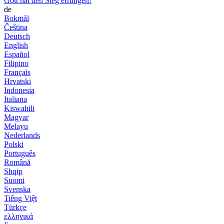
Gott hat den Sieg errungen!
de
Bokmål
Čeština
Deutsch
English
Español
Filipino
Français
Hrvatski
Indonesia
Italiana
Kiswahili
Magyar
Melayu
Nederlands
Polski
Português
Română
Shqip
Suomi
Svenska
Tiếng Việt
Türkçe
ελληνικά