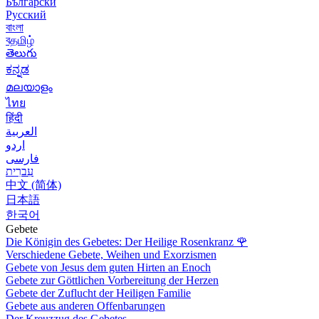
Български
Русский
বাংলা
বதமிழ்
తెలుగు
ಕನ್ನಡ
മലയാളം
ไทย
हिंदी
العربية
اردو
فارسی
עִברִית
中文 (简体)
日本語
한국어
Gebete
Die Königin des Gebetes: Der Heilige Rosenkranz
🌹
Verschiedene Gebete, Weihen und Exorzismen
Gebete von Jesus dem guten Hirten an Enoch
Gebete zur Göttlichen Vorbereitung der Herzen
Gebete der Zuflucht der Heiligen Familie
Gebete aus anderen Offenbarungen
Der Kreuzzug des Gebetes