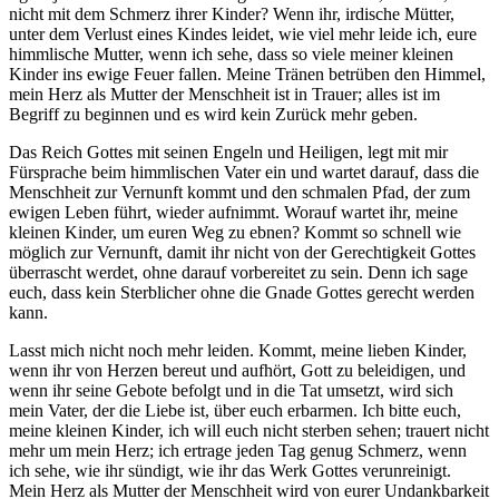
nicht mit dem Schmerz ihrer Kinder? Wenn ihr, irdische Mütter,
unter dem Verlust eines Kindes leidet, wie viel mehr leide ich, eure
himmlische Mutter, wenn ich sehe, dass so viele meiner kleinen
Kinder ins ewige Feuer fallen. Meine Tränen betrüben den Himmel,
mein Herz als Mutter der Menschheit ist in Trauer; alles ist im
Begriff zu beginnen und es wird kein Zurück mehr geben.
Das Reich Gottes mit seinen Engeln und Heiligen, legt mit mir
Fürsprache beim himmlischen Vater ein und wartet darauf, dass die
Menschheit zur Vernunft kommt und den schmalen Pfad, der zum
ewigen Leben führt, wieder aufnimmt. Worauf wartet ihr, meine
kleinen Kinder, um euren Weg zu ebnen? Kommt so schnell wie
möglich zur Vernunft, damit ihr nicht von der Gerechtigkeit Gottes
überrascht werdet, ohne darauf vorbereitet zu sein. Denn ich sage
euch, dass kein Sterblicher ohne die Gnade Gottes gerecht werden
kann.
Lasst mich nicht noch mehr leiden. Kommt, meine lieben Kinder,
wenn ihr von Herzen bereut und aufhört, Gott zu beleidigen, und
wenn ihr seine Gebote befolgt und in die Tat umsetzt, wird sich
mein Vater, der die Liebe ist, über euch erbarmen. Ich bitte euch,
meine kleinen Kinder, ich will euch nicht sterben sehen; trauert nicht
mehr um mein Herz; ich ertrage jeden Tag genug Schmerz, wenn
ich sehe, wie ihr sündigt, wie ihr das Werk Gottes verunreinigt.
Mein Herz als Mutter der Menschheit wird von eurer Undankbarkeit