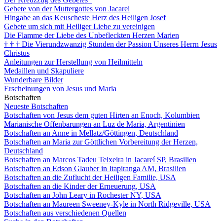
Gebete von der Muttergottes von Jacarei
Hingabe an das Keuscheste Herz des Heiligen Josef
Gebete um sich mit Heiliger Liebe zu vereinigen
Die Flamme der Liebe des Unbefleckten Herzen Marien
†
†
†
Die Vierundzwanzig Stunden der Passion Unseres Herrn Jesus
Christus
Anleitungen zur Herstellung von Heilmitteln
Medaillen und Skapuliere
Wunderbare Bilder
Erscheinungen von Jesus und Maria
Botschaften
Neueste Botschaften
Botschaften von Jesus dem guten Hirten an Enoch, Kolumbien
Marianische Offenbarungen an Luz de Maria, Argentinien
Botschaften an Anne in Mellatz/Göttingen, Deutschland
Botschaften an Maria zur Göttlichen Vorbereitung der Herzen,
Deutschland
Botschaften an Marcos Tadeu Teixeira in Jacareí SP, Brasilien
Botschaften an Edson Glauber in Itapiranga AM, Brasilien
Botschaften an die Zuflucht der Heiligen Familie, USA
Botschaften an die Kinder der Erneuerung, USA
Botschaften an John Leary in Rochester NY, USA
Botschaften an Maureen Sweeney-Kyle in North Ridgeville, USA
Botschaften aus verschiedenen Quellen