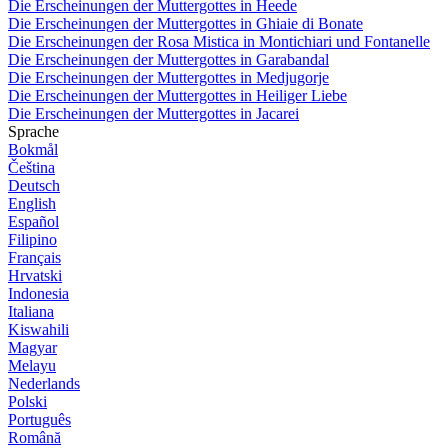
Die Erscheinungen der Muttergottes in Heede
Die Erscheinungen der Muttergottes in Ghiaie di Bonate
Die Erscheinungen der Rosa Mistica in Montichiari und Fontanelle
Die Erscheinungen der Muttergottes in Garabandal
Die Erscheinungen der Muttergottes in Medjugorje
Die Erscheinungen der Muttergottes in Heiliger Liebe
Die Erscheinungen der Muttergottes in Jacarei
Sprache
Bokmål
Čeština
Deutsch
English
Español
Filipino
Français
Hrvatski
Indonesia
Italiana
Kiswahili
Magyar
Melayu
Nederlands
Polski
Português
Română