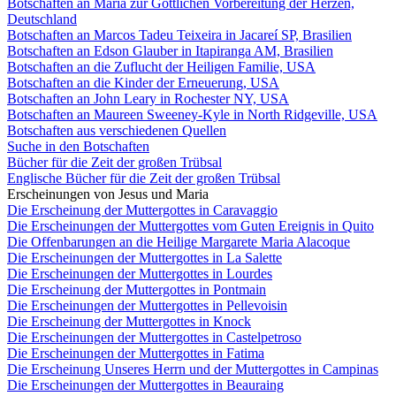
Botschaften an Maria zur Göttlichen Vorbereitung der Herzen,
Deutschland
Botschaften an Marcos Tadeu Teixeira in Jacareí SP, Brasilien
Botschaften an Edson Glauber in Itapiranga AM, Brasilien
Botschaften an die Zuflucht der Heiligen Familie, USA
Botschaften an die Kinder der Erneuerung, USA
Botschaften an John Leary in Rochester NY, USA
Botschaften an Maureen Sweeney-Kyle in North Ridgeville, USA
Botschaften aus verschiedenen Quellen
Suche in den Botschaften
Bücher für die Zeit der großen Trübsal
Englische Bücher für die Zeit der großen Trübsal
Erscheinungen von Jesus und Maria
Die Erscheinung der Muttergottes in Caravaggio
Die Erscheinungen der Muttergottes vom Guten Ereignis in Quito
Die Offenbarungen an die Heilige Margarete Maria Alacoque
Die Erscheinungen der Muttergottes in La Salette
Die Erscheinungen der Muttergottes in Lourdes
Die Erscheinung der Muttergottes in Pontmain
Die Erscheinungen der Muttergottes in Pellevoisin
Die Erscheinung der Muttergottes in Knock
Die Erscheinungen der Muttergottes in Castelpetroso
Die Erscheinungen der Muttergottes in Fatima
Die Erscheinung Unseres Herrn und der Muttergottes in Campinas
Die Erscheinungen der Muttergottes in Beauraing