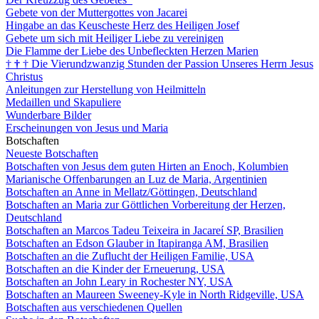
Gebete von der Muttergottes von Jacarei
Hingabe an das Keuscheste Herz des Heiligen Josef
Gebete um sich mit Heiliger Liebe zu vereinigen
Die Flamme der Liebe des Unbefleckten Herzen Marien
†
†
†
Die Vierundzwanzig Stunden der Passion Unseres Herrn Jesus
Christus
Anleitungen zur Herstellung von Heilmitteln
Medaillen und Skapuliere
Wunderbare Bilder
Erscheinungen von Jesus und Maria
Botschaften
Neueste Botschaften
Botschaften von Jesus dem guten Hirten an Enoch, Kolumbien
Marianische Offenbarungen an Luz de Maria, Argentinien
Botschaften an Anne in Mellatz/Göttingen, Deutschland
Botschaften an Maria zur Göttlichen Vorbereitung der Herzen,
Deutschland
Botschaften an Marcos Tadeu Teixeira in Jacareí SP, Brasilien
Botschaften an Edson Glauber in Itapiranga AM, Brasilien
Botschaften an die Zuflucht der Heiligen Familie, USA
Botschaften an die Kinder der Erneuerung, USA
Botschaften an John Leary in Rochester NY, USA
Botschaften an Maureen Sweeney-Kyle in North Ridgeville, USA
Botschaften aus verschiedenen Quellen