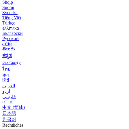
Shqip
Suomi
Svenska
Tiếng Việt
Türkçe
ελληνικά
Български
Русский
தமிழ்
తెలుగు
ಕನ್ನಡ
മലയാളം
ไทย
বাংলা
हिंदी
العربية
اردو
فارسی
עִברִית
中文 (简体)
日本語
한국어
Rechtliches