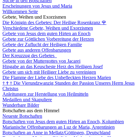
Suche in den Botschaften
Erscheinungen von Jesus und Maria
Willkommen Seite
Gebete, Weihen und Exorzismen
Die Königin des Gebetes: Der Heilige Rosenkranz
🌹
Verschiedene Gebete, Weihen und Exorzismen
Gebete von Jesus dem guten Hirten an Enoch
Gebete zur Göttlichen Vorbereitung der Herzen
Gebete der Zuflucht der Heiligen Familie
Gebete aus anderen Offenbarungen
Der Kreuzzug des Gebetes
Gebete von der Muttergottes von Jacarei
Hingabe an das Keuscheste Herz des Heiligen Josef
Gebete um sich mit Heiliger Liebe zu vereinigen
Die Flamme der Liebe des Unbefleckten Herzen Marien
†
†
†
Die Vierundzwanzig Stunden der Passion Unseres Herrn Jesus
Christus
Anleitungen zur Herstellung von Heilmitteln
Medaillen und Skapuliere
Wunderbare Bilder
Botschaften aus dem Himmel
Neueste Botschaften
Botschaften von Jesus dem guten Hirten an Enoch, Kolumbien
Marianische Offenbarungen an Luz de Maria, Argentinien
Botschaften an Anne in Mellatz/Göttingen, Deutschland