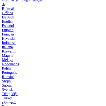
Gott hat den Sieg errungen!
de
Bokmål
Čeština
Deutsch
English
Español
Filipino
Français
Hrvatski
Indonesia
Italiana
Kiswahili
Magyar
Melayu
Nederlands
Polski
Português
Română
Shqip
Suomi
Svenska
Tiếng Việt
Türkçe
ελληνικά