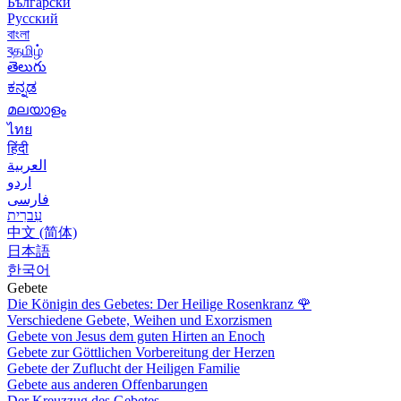
Български
Русский
বাংলা
বதமிழ்
తెలుగు
ಕನ್ನಡ
മലയാളം
ไทย
हिंदी
العربية
اردو
فارسی
עִברִית
中文 (简体)
日本語
한국어
Gebete
Die Königin des Gebetes: Der Heilige Rosenkranz
🌹
Verschiedene Gebete, Weihen und Exorzismen
Gebete von Jesus dem guten Hirten an Enoch
Gebete zur Göttlichen Vorbereitung der Herzen
Gebete der Zuflucht der Heiligen Familie
Gebete aus anderen Offenbarungen
Der Kreuzzug des Gebetes