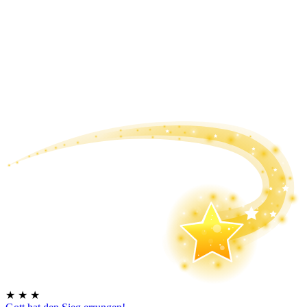
★
★
★