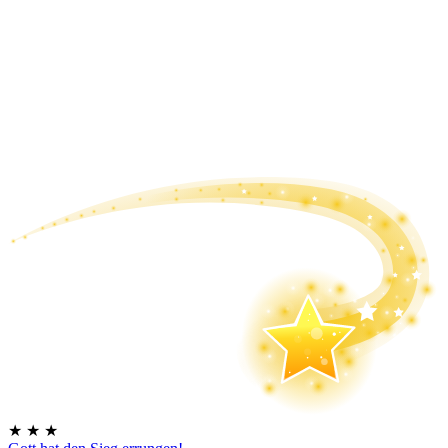
★
★
★