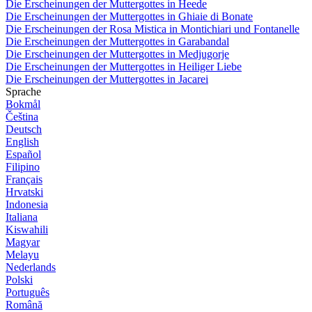
Die Erscheinungen der Muttergottes in Heede
Die Erscheinungen der Muttergottes in Ghiaie di Bonate
Die Erscheinungen der Rosa Mistica in Montichiari und Fontanelle
Die Erscheinungen der Muttergottes in Garabandal
Die Erscheinungen der Muttergottes in Medjugorje
Die Erscheinungen der Muttergottes in Heiliger Liebe
Die Erscheinungen der Muttergottes in Jacarei
Sprache
Bokmål
Čeština
Deutsch
English
Español
Filipino
Français
Hrvatski
Indonesia
Italiana
Kiswahili
Magyar
Melayu
Nederlands
Polski
Português
Română