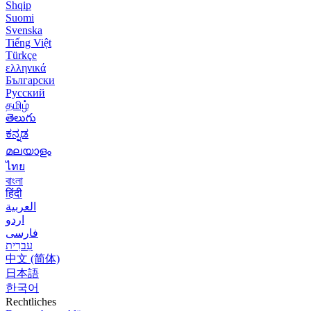
Shqip
Suomi
Svenska
Tiếng Việt
Türkçe
ελληνικά
Български
Русский
தமிழ்
తెలుగు
ಕನ್ನಡ
മലയാളം
ไทย
বাংলা
हिंदी
العربية
اردو
فارسی
עִברִית
中文 (简体)
日本語
한국어
Rechtliches