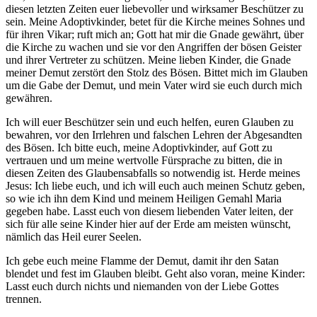
diesen letzten Zeiten euer liebevoller und wirksamer Beschützer zu
sein. Meine Adoptivkinder, betet für die Kirche meines Sohnes und
für ihren Vikar; ruft mich an; Gott hat mir die Gnade gewährt, über
die Kirche zu wachen und sie vor den Angriffen der bösen Geister
und ihrer Vertreter zu schützen. Meine lieben Kinder, die Gnade
meiner Demut zerstört den Stolz des Bösen. Bittet mich im Glauben
um die Gabe der Demut, und mein Vater wird sie euch durch mich
gewähren.
Ich will euer Beschützer sein und euch helfen, euren Glauben zu
bewahren, vor den Irrlehren und falschen Lehren der Abgesandten
des Bösen. Ich bitte euch, meine Adoptivkinder, auf Gott zu
vertrauen und um meine wertvolle Fürsprache zu bitten, die in
diesen Zeiten des Glaubensabfalls so notwendig ist. Herde meines
Jesus: Ich liebe euch, und ich will euch auch meinen Schutz geben,
so wie ich ihn dem Kind und meinem Heiligen Gemahl Maria
gegeben habe. Lasst euch von diesem liebenden Vater leiten, der
sich für alle seine Kinder hier auf der Erde am meisten wünscht,
nämlich das Heil eurer Seelen.
Ich gebe euch meine Flamme der Demut, damit ihr den Satan
blendet und fest im Glauben bleibt. Geht also voran, meine Kinder:
Lasst euch durch nichts und niemanden von der Liebe Gottes
trennen.