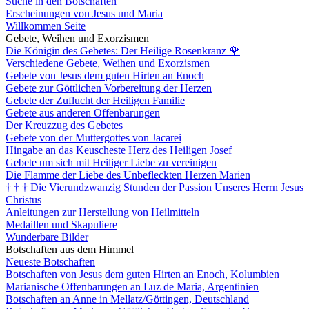
Suche in den Botschaften
Erscheinungen von Jesus und Maria
Willkommen Seite
Gebete, Weihen und Exorzismen
Die Königin des Gebetes: Der Heilige Rosenkranz
🌹
Verschiedene Gebete, Weihen und Exorzismen
Gebete von Jesus dem guten Hirten an Enoch
Gebete zur Göttlichen Vorbereitung der Herzen
Gebete der Zuflucht der Heiligen Familie
Gebete aus anderen Offenbarungen
Der Kreuzzug des Gebetes
Gebete von der Muttergottes von Jacarei
Hingabe an das Keuscheste Herz des Heiligen Josef
Gebete um sich mit Heiliger Liebe zu vereinigen
Die Flamme der Liebe des Unbefleckten Herzen Marien
†
†
†
Die Vierundzwanzig Stunden der Passion Unseres Herrn Jesus
Christus
Anleitungen zur Herstellung von Heilmitteln
Medaillen und Skapuliere
Wunderbare Bilder
Botschaften aus dem Himmel
Neueste Botschaften
Botschaften von Jesus dem guten Hirten an Enoch, Kolumbien
Marianische Offenbarungen an Luz de Maria, Argentinien
Botschaften an Anne in Mellatz/Göttingen, Deutschland