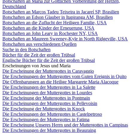
Botschaften an Maria zur Göttlichen Vorbereitung der Herzen,
Deutschland
Botschaften an Marcos Tadeu Teixeira in Jacareí SP, Brasilien
Botschaften an Edson Glauber in Itapiranga AM, Brasilien
Botschaften an die Zuflucht der Heiligen Familie, USA
Botschaften an die Kinder der Erneuerung, USA
Botschaften an John Leary in Rochester NY, USA
Botschaften an Maureen Sweeney-Kyle in North Ridgeville, USA
Botschaften aus verschiedenen Quellen
Suche in den Botschaften
Bücher für die Zeit der großen Trübsal
Englische Bücher für die Zeit der großen Trübsal
Erscheinungen von Jesus und Maria
Die Erscheinung der Muttergottes in Caravaggio
Die Erscheinungen der Muttergottes vom Guten Ereignis in Quito
Die Offenbarungen an die Heilige Margarete Maria Alacoque
Die Erscheinungen der Muttergottes in La Salette
Die Erscheinungen der Muttergottes in Lourdes
Die Erscheinung der Muttergottes in Pontmain
Die Erscheinungen der Muttergottes in Pellevoisin
Die Erscheinung der Muttergottes in Knock
Die Erscheinungen der Muttergottes in Castelpetroso
Die Erscheinungen der Muttergottes in Fatima
Die Erscheinung Unseres Herrn und der Muttergottes in Campinas
Die Erscheinungen der Muttergottes in Beauraing