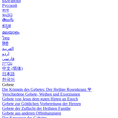
Български
Русский
বাংলা
বதமிழ்
తెలుగు
ಕನ್ನಡ
മലയാളം
ไทย
हिंदी
العربية
اردو
فارسی
עִברִית
中文 (简体)
日本語
한국어
Gebete
Die Königin des Gebetes: Der Heilige Rosenkranz
🌹
Verschiedene Gebete, Weihen und Exorzismen
Gebete von Jesus dem guten Hirten an Enoch
Gebete zur Göttlichen Vorbereitung der Herzen
Gebete der Zuflucht der Heiligen Familie
Gebete aus anderen Offenbarungen
Der Kreuzzug des Gebetes