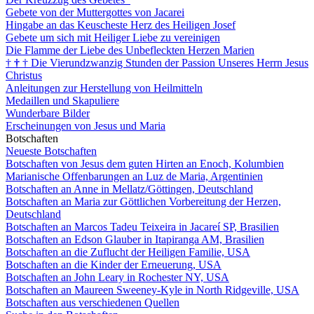
Gebete von der Muttergottes von Jacarei
Hingabe an das Keuscheste Herz des Heiligen Josef
Gebete um sich mit Heiliger Liebe zu vereinigen
Die Flamme der Liebe des Unbefleckten Herzen Marien
†
†
†
Die Vierundzwanzig Stunden der Passion Unseres Herrn Jesus
Christus
Anleitungen zur Herstellung von Heilmitteln
Medaillen und Skapuliere
Wunderbare Bilder
Erscheinungen von Jesus und Maria
Botschaften
Neueste Botschaften
Botschaften von Jesus dem guten Hirten an Enoch, Kolumbien
Marianische Offenbarungen an Luz de Maria, Argentinien
Botschaften an Anne in Mellatz/Göttingen, Deutschland
Botschaften an Maria zur Göttlichen Vorbereitung der Herzen,
Deutschland
Botschaften an Marcos Tadeu Teixeira in Jacareí SP, Brasilien
Botschaften an Edson Glauber in Itapiranga AM, Brasilien
Botschaften an die Zuflucht der Heiligen Familie, USA
Botschaften an die Kinder der Erneuerung, USA
Botschaften an John Leary in Rochester NY, USA
Botschaften an Maureen Sweeney-Kyle in North Ridgeville, USA
Botschaften aus verschiedenen Quellen