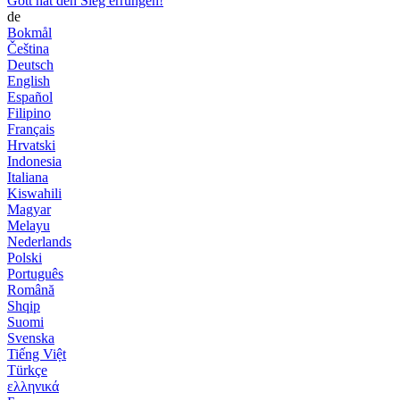
Gott hat den Sieg errungen!
de
Bokmål
Čeština
Deutsch
English
Español
Filipino
Français
Hrvatski
Indonesia
Italiana
Kiswahili
Magyar
Melayu
Nederlands
Polski
Português
Română
Shqip
Suomi
Svenska
Tiếng Việt
Türkçe
ελληνικά