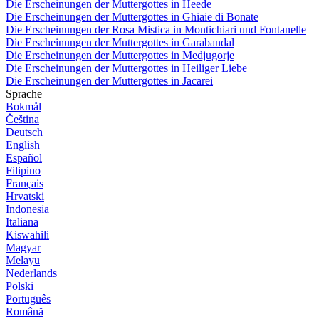
Die Erscheinungen der Muttergottes in Heede
Die Erscheinungen der Muttergottes in Ghiaie di Bonate
Die Erscheinungen der Rosa Mistica in Montichiari und Fontanelle
Die Erscheinungen der Muttergottes in Garabandal
Die Erscheinungen der Muttergottes in Medjugorje
Die Erscheinungen der Muttergottes in Heiliger Liebe
Die Erscheinungen der Muttergottes in Jacarei
Sprache
Bokmål
Čeština
Deutsch
English
Español
Filipino
Français
Hrvatski
Indonesia
Italiana
Kiswahili
Magyar
Melayu
Nederlands
Polski
Português
Română