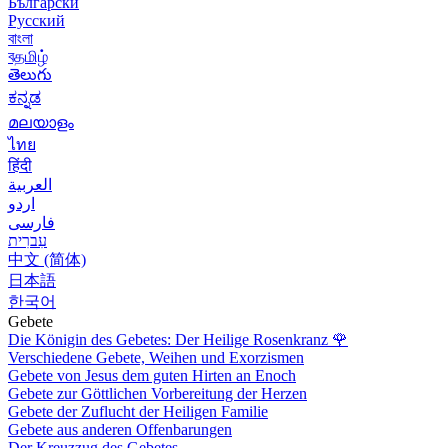
Български
Русский
বাংলা
বதமிழ்
తెలుగు
ಕನ್ನಡ
മലയാളം
ไทย
हिंदी
العربية
اردو
فارسی
עִברִית
中文 (简体)
日本語
한국어
Gebete
Die Königin des Gebetes: Der Heilige Rosenkranz
🌹
Verschiedene Gebete, Weihen und Exorzismen
Gebete von Jesus dem guten Hirten an Enoch
Gebete zur Göttlichen Vorbereitung der Herzen
Gebete der Zuflucht der Heiligen Familie
Gebete aus anderen Offenbarungen
Der Kreuzzug des Gebetes