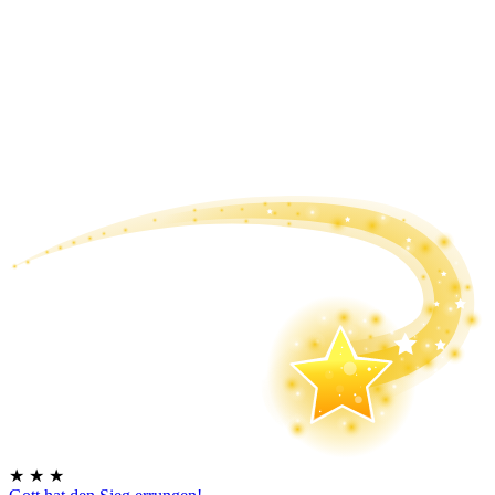
★
★
★