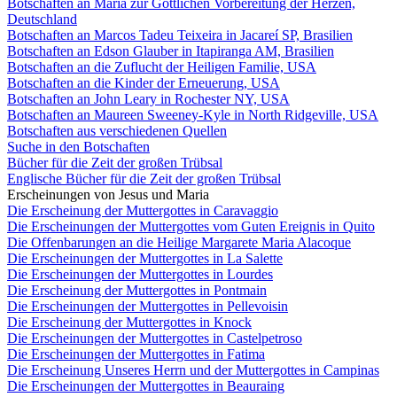
Botschaften an Maria zur Göttlichen Vorbereitung der Herzen,
Deutschland
Botschaften an Marcos Tadeu Teixeira in Jacareí SP, Brasilien
Botschaften an Edson Glauber in Itapiranga AM, Brasilien
Botschaften an die Zuflucht der Heiligen Familie, USA
Botschaften an die Kinder der Erneuerung, USA
Botschaften an John Leary in Rochester NY, USA
Botschaften an Maureen Sweeney-Kyle in North Ridgeville, USA
Botschaften aus verschiedenen Quellen
Suche in den Botschaften
Bücher für die Zeit der großen Trübsal
Englische Bücher für die Zeit der großen Trübsal
Erscheinungen von Jesus und Maria
Die Erscheinung der Muttergottes in Caravaggio
Die Erscheinungen der Muttergottes vom Guten Ereignis in Quito
Die Offenbarungen an die Heilige Margarete Maria Alacoque
Die Erscheinungen der Muttergottes in La Salette
Die Erscheinungen der Muttergottes in Lourdes
Die Erscheinung der Muttergottes in Pontmain
Die Erscheinungen der Muttergottes in Pellevoisin
Die Erscheinung der Muttergottes in Knock
Die Erscheinungen der Muttergottes in Castelpetroso
Die Erscheinungen der Muttergottes in Fatima
Die Erscheinung Unseres Herrn und der Muttergottes in Campinas
Die Erscheinungen der Muttergottes in Beauraing