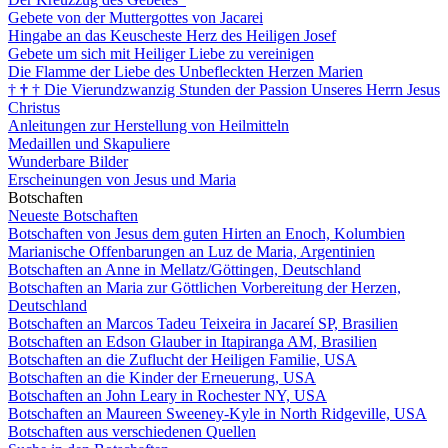
Gebete von der Muttergottes von Jacarei
Hingabe an das Keuscheste Herz des Heiligen Josef
Gebete um sich mit Heiliger Liebe zu vereinigen
Die Flamme der Liebe des Unbefleckten Herzen Marien
†
†
†
Die Vierundzwanzig Stunden der Passion Unseres Herrn Jesus
Christus
Anleitungen zur Herstellung von Heilmitteln
Medaillen und Skapuliere
Wunderbare Bilder
Erscheinungen von Jesus und Maria
Botschaften
Neueste Botschaften
Botschaften von Jesus dem guten Hirten an Enoch, Kolumbien
Marianische Offenbarungen an Luz de Maria, Argentinien
Botschaften an Anne in Mellatz/Göttingen, Deutschland
Botschaften an Maria zur Göttlichen Vorbereitung der Herzen,
Deutschland
Botschaften an Marcos Tadeu Teixeira in Jacareí SP, Brasilien
Botschaften an Edson Glauber in Itapiranga AM, Brasilien
Botschaften an die Zuflucht der Heiligen Familie, USA
Botschaften an die Kinder der Erneuerung, USA
Botschaften an John Leary in Rochester NY, USA
Botschaften an Maureen Sweeney-Kyle in North Ridgeville, USA
Botschaften aus verschiedenen Quellen