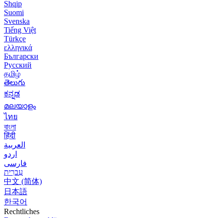
Shqip
Suomi
Svenska
Tiếng Việt
Türkçe
ελληνικά
Български
Русский
தமிழ்
తెలుగు
ಕನ್ನಡ
മലയാളം
ไทย
বাংলা
हिंदी
العربية
اردو
فارسی
עִברִית
中文 (简体)
日本語
한국어
Rechtliches