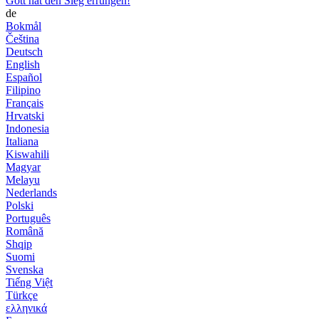
Gott hat den Sieg errungen!
de
Bokmål
Čeština
Deutsch
English
Español
Filipino
Français
Hrvatski
Indonesia
Italiana
Kiswahili
Magyar
Melayu
Nederlands
Polski
Português
Română
Shqip
Suomi
Svenska
Tiếng Việt
Türkçe
ελληνικά