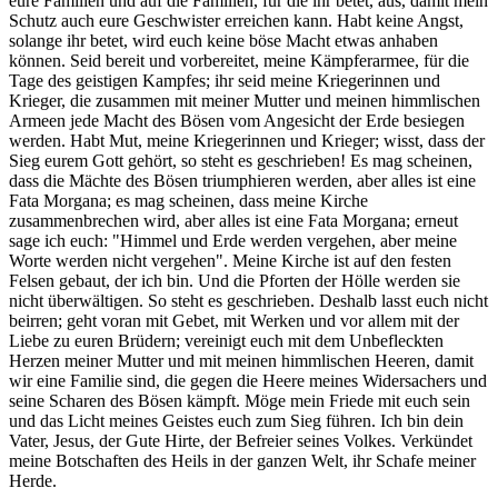
eure Familien und auf die Familien, für die ihr betet, aus, damit mein
Schutz auch eure Geschwister erreichen kann. Habt keine Angst,
solange ihr betet, wird euch keine böse Macht etwas anhaben
können. Seid bereit und vorbereitet, meine Kämpferarmee, für die
Tage des geistigen Kampfes; ihr seid meine Kriegerinnen und
Krieger, die zusammen mit meiner Mutter und meinen himmlischen
Armeen jede Macht des Bösen vom Angesicht der Erde besiegen
werden. Habt Mut, meine Kriegerinnen und Krieger; wisst, dass der
Sieg eurem Gott gehört, so steht es geschrieben! Es mag scheinen,
dass die Mächte des Bösen triumphieren werden, aber alles ist eine
Fata Morgana; es mag scheinen, dass meine Kirche
zusammenbrechen wird, aber alles ist eine Fata Morgana; erneut
sage ich euch: "Himmel und Erde werden vergehen, aber meine
Worte werden nicht vergehen". Meine Kirche ist auf den festen
Felsen gebaut, der ich bin. Und die Pforten der Hölle werden sie
nicht überwältigen. So steht es geschrieben. Deshalb lasst euch nicht
beirren; geht voran mit Gebet, mit Werken und vor allem mit der
Liebe zu euren Brüdern; vereinigt euch mit dem Unbefleckten
Herzen meiner Mutter und mit meinen himmlischen Heeren, damit
wir eine Familie sind, die gegen die Heere meines Widersachers und
seine Scharen des Bösen kämpft. Möge mein Friede mit euch sein
und das Licht meines Geistes euch zum Sieg führen. Ich bin dein
Vater, Jesus, der Gute Hirte, der Befreier seines Volkes. Verkündet
meine Botschaften des Heils in der ganzen Welt, ihr Schafe meiner
Herde.