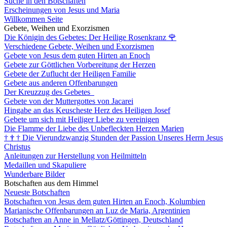
Suche in den Botschaften
Erscheinungen von Jesus und Maria
Willkommen Seite
Gebete, Weihen und Exorzismen
Die Königin des Gebetes: Der Heilige Rosenkranz
🌹
Verschiedene Gebete, Weihen und Exorzismen
Gebete von Jesus dem guten Hirten an Enoch
Gebete zur Göttlichen Vorbereitung der Herzen
Gebete der Zuflucht der Heiligen Familie
Gebete aus anderen Offenbarungen
Der Kreuzzug des Gebetes
Gebete von der Muttergottes von Jacarei
Hingabe an das Keuscheste Herz des Heiligen Josef
Gebete um sich mit Heiliger Liebe zu vereinigen
Die Flamme der Liebe des Unbefleckten Herzen Marien
†
†
†
Die Vierundzwanzig Stunden der Passion Unseres Herrn Jesus
Christus
Anleitungen zur Herstellung von Heilmitteln
Medaillen und Skapuliere
Wunderbare Bilder
Botschaften aus dem Himmel
Neueste Botschaften
Botschaften von Jesus dem guten Hirten an Enoch, Kolumbien
Marianische Offenbarungen an Luz de Maria, Argentinien
Botschaften an Anne in Mellatz/Göttingen, Deutschland