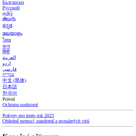
Български
Русский
தமிழ்
తెలుగు
ಕನ್ನಡ
മലയാളം
ไทย
বাংলা
हिंदी
العربية
اردو
فارسی
עִברִית
中文 (简体)
日本語
한국어
Právní
Ochrana soukromí
Pokyny pro tento rok 2025
Ohledně nemocí, pandemií a neznámých virů