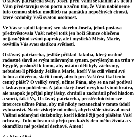
O slávný patriarcha svatý Josef, před Vami se klaním a s úctou
Vám představuju svou poctu a začnu tím, že Vám nabídneme
tuto cennou sbírku modliteb na památku nepočtných ctností,
které ozdobily Vaši svatou osobnost.
Ve Vás se splnil tajemný sen starého Josefa, jehož postava
předzvěstovala Vaší: nebyl totiž jen boží Slunce oblečeno
nejjasnějšími svými paprsky, ale i mystická Měsíc, Marie,
osvětlila Vás svou sladkou světlostí.
O slávný patriarcha, jestliže příklad Jakuba, který osobně
radostně slavil se svým milovaným synem, povýšeným na trůn v
Egyptě, posloužil k tomu, aby ostatní děti byly záchrany,
nebudou-li příklady Ježíše a Marie, kteří Vás ctili všemi své
úctou a důvěrou, stačit i mně, abych pro Vaši čest tkal tento
cenný plášť? O veliký svatý, učinte Pána, aby se na mě podíval
s laskavým pohledem. A jako starý Josef nevyhnal vinní bratra,
ale naopak je přijal plný lásky, chránil a zachránil před hladom
a smrtí, tak i Vy, O slávný patriarcha, prostřednictvím své
intercece učinte Pána, aby mě nikdy nezanechal v tomto údolí
vyhnanství. Navíc získejte mi milost, abych stále zůstával mezi
Vašimi oddanými služebníky, kteří klidně žijí pod pláštěm Vaší
ochrany. Tuto ochranu si přeju pro každý den mého života a v
okamžiku mé poslední dechové. Amen!
3 x
Sláva Otci...