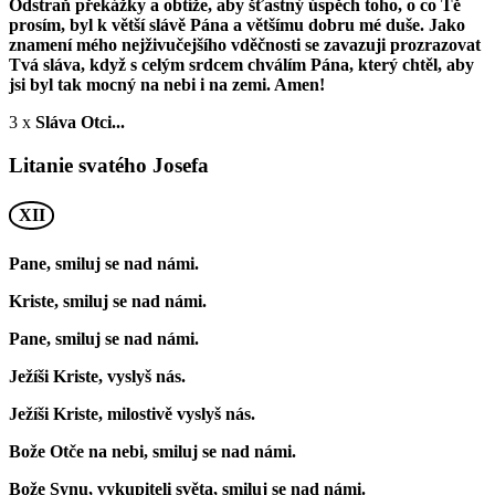
Odstraň překážky a obtíže, aby šťastný úspěch toho, o co Tě
prosím, byl k větší slávě Pána a většímu dobru mé duše. Jako
znamení mého nejživučejšího vděčnosti se zavazuji prozrazovat
Tvá sláva, když s celým srdcem chválím Pána, který chtěl, aby
jsi byl tak mocný na nebi i na zemi. Amen!
3 x
Sláva Otci...
Litanie svatého Josefa
XII
Pane, smiluj se nad námi.
Kriste, smiluj se nad námi.
Pane, smiluj se nad námi.
Ježíši Kriste, vyslyš nás.
Ježíši Kriste, milostivě vyslyš nás.
Bože Otče na nebi, smiluj se nad námi.
Bože Synu, vykupiteli světa, smiluj se nad námi.