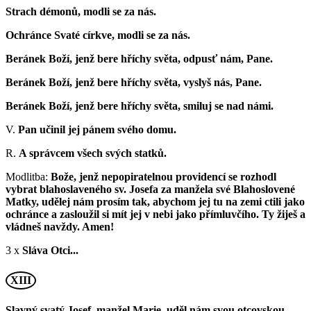
Strach démonů, modli se za nás.
Ochránce Svaté církve, modli se za nás.
Beránek Boží, jenž bere hříchy světa, odpusť nám, Pane.
Beránek Boží, jenž bere hříchy světa, vyslyš nás, Pane.
Beránek Boží, jenž bere hříchy světa, smiluj se nad námi.
V.
Pan učinil jej pánem svého domu.
R.
A správcem všech svých statků.
Modlitba:
Bože, jenž nepopiratelnou providencí se rozhodl
vybrat blahoslaveného sv. Josefa za manžela své Blahoslovené
Matky, udělej nám prosím tak, abychom jej tu na zemi ctili jako
ochránce a zasloužil si mít jej v nebi jako přímluvčího. Ty žiješ a
vládneš navždy. Amen!
3 x
Sláva Otci...
XIII
Slavný svatý Josef, manžel Marie, uděl nám svou otcovskou