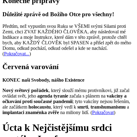
Konečné přípravy
Důležité zprávě od Božího Otce pro všechny!
Předtím, než vypustím svou Ruku se VŠEMI svými Silami proti
Zemi, chci ZVAT KAŽDÉHO ČLOVĚKA, aby následoval mé
Indikace a moje Instrukce, které dám v této zprávě, protože chtěl
bych, aby KAŽDÝ ČLOVĚK byl SPASEN a přišel zpět do mého
Domu, odkud pochází, odkud odešel a kde se nachází.
(
Pokračovat...
)
Červená varování
KONEC naší Svobody, nášho Existence
Nový světový pořádek
, který slouží mému protivníkovi, již začal
ovládat svět, jeho
agenda tyranie
začala s plánem na
vakcíny a
očkování proti současné pandemii
; tyto vakcíny nejsou řešením,
ale začátkem
holocaustu
, který vedl k
smrti
,
transhumanismu
a
implantaci znaménka zvěře
na miliony lidí. (
Pokračovat
)
Úcta k Nejčistějšímu srdci