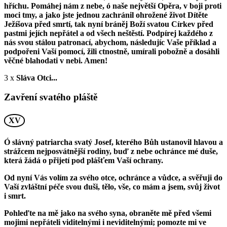
hříchu. Pomáhej nám z nebe, ó naše největší Opěra, v boji proti
moci tmy, a jako jste jednou zachránil ohrožené život Dítěte
Ježíšova před smrtí, tak nyní bráněj Boží svatou Církev před
pastmi jejích nepřátel a od všech neštěstí. Podpírej každého z
nás svou stálou patronací, abychom, následujíc Vaše příklad a
podpořeni Vaší pomocí, žili ctnostně, umírali pobožně a dosáhli
věčné blahodati v nebi. Amen!
3 x
Sláva Otci...
Zavření svatého pláště
XV
Ó slávný patriarcha svatý Josef, kterého Bůh ustanovil hlavou a
strážcem nejposvátnější rodiny, buď z nebe ochránce mé duše,
která žádá o přijetí pod plášťem Vaší ochrany.
Od nyní Vás volím za svého otce, ochránce a vůdce, a svěřuji do
Vaší zvláštní péče svou duši, tělo, vše, co mám a jsem, svůj život
i smrt.
Pohleďte na mě jako na svého syna, obraněte mě před všemi
mojimi nepřáteli viditelnými i neviditelnými; pomozte mi ve