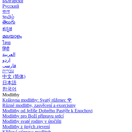
Български
Русский
বাংলা
বதமிழ்
తెలుగు
ಕನ್ನಡ
മലയാളം
ไทย
हिंदी
العربية
اردو
فارسی
עִברִית
中文 (简体)
日本語
한국어
Modlitby
Královna modlitby: Svatý růženec
🌹
Různé modlitby, zasvěcení a exorcismy
Modlitby od Ježíše Dobrého Pastýře k Enochovi
Modlitby pro Boží přípravu srdcí
Modlitby svaté rodiny v útočišti
Modlitby z jiných zjevení
Křižová výprava modliteb