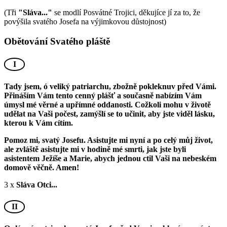
(Tři
"Sláva..."
se modlí Posvátné Trojici, děkujíce jí za to, že
povýšila svatého Josefa na výjimkovou důstojnost)
Obětování Svatého pláště
I
Tady jsem, ó veliký patriarchu, zbožně pokleknuv před Vámi.
Přináším Vám tento cenný plášť a současně nabízím Vám
úmysl mé věrné a upřímné oddanosti. Cožkoli mohu v životě
udělat na Vaši počest, zamýšlí se to učinit, aby jste viděl lásku,
kterou k Vám cítím.
Pomoz mi, svatý Josefu. Asistujte mi nyní a po celý můj život,
ale zvláště asistujte mi v hodině mé smrti, jak jste byli
asistentem Ježíše a Marie, abych jednou ctil Vaši na nebeském
domově věčně. Amen!
3 x
Sláva Otci...
II