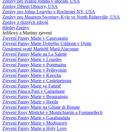
Zprávy pro svatou rodinu v útočišti, USA
Zprávy Dětem Obnovy, USA
Zprávy pro Johna Learyho v Rochester NY, USA
Zprávy pro Maureen Sweeney-Kyle ve North Ridgeville, USA
Zprávy z různých zdrojů
Hledej Zprávy
Ježíšovy a Mariiny zjevení
Zjevení Panny Marie v Caravaggiu
Zjevení Panny Marie Dobrého Události v Quitu
Oznámení svaté Markétě Marii Alacoque
Zjevení Panny Marie na La Salette
Zjevení Panny Marie v Lourdes
Zjevení Panny Marie v Pontmainu
Zjevení Panny Marie v Pellevoisin
Zjevení Panny Marie v Knocku
Zjevení Panny Marie v Castelpetrosu
Zjevení Panny Marie ve Fatimě
Zjevení Pána a Paní v Campinase
Zjevení Panny Marie v Beauraingu
Zjevení Panny Marie v Heede
Zjevení Panny Marie na Ghiaie di Bonate
Zjevení Rosy Mistické v Montichiarim a Fontanellech
Zjevení Panny Marie v Garabandalu
Zjevení Panny Marie v Medjugorji
Zjevení Panny Marie u Holy Love