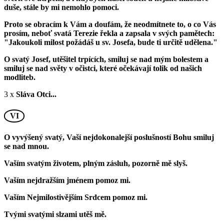
duše, stále by mi nemohlo pomoci.
Proto se obracím k Vám a doufám, že neodmítnete to, o co Vás
prosím, neboť svatá Terezie řekla a zapsala v svých pamětech:
"Jakoukoli milost požádáš u sv. Josefa, bude ti určitě udělena."
O svatý Josef, utěšitel trpících, smiluj se nad mým bolestem a
smiluj se nad světy v očistci, které očekávají tolik od našich
modliteb.
3 x
Sláva Otci...
VI
O vyvýšený svatý, Vaší nejdokonalejší poslušností Bohu smiluj
se nad mnou.
Vaším svatým životem, plným zásluh, pozorně mě slyš.
Vaším nejdražším jménem pomoz mi.
Vaším Nejmilostivějším Srdcem pomoz mi.
Tvými svatými slzami utěš mě.