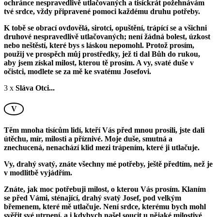
ochránce nespravedlivě utlačovaných a tisíckrát požehnávám
tvé srdce, vždy připravené pomoci každému druhu potřeby.
K tobě se obrací ovdovělá, sirotci, opuštění, trápící se a všichni
druhové nespravedlivě utlačovaných; není žádná bolest, úzkost
nebo neštěstí, které bys s láskou nepomohl. Protož prosím,
použij ve prospěch můj prostředky, jež ti dal Bůh do rukou,
aby jsem získal milost, kterou tě prosím. A vy, svaté duše v
očistci, modlete se za mě ke svatému Josefovi.
3 x
Sláva Otci...
V
Těm mnoha tisícům lidí, kteří Vás před mnou prosili, jste dali
útěchu, mír, milosti a příznivé. Moje duše, smutná a
znechucená, nenachází klid mezi trápením, které ji utlačuje.
Vy, drahý svatý, znáte všechny mé potřeby, ještě předtím, než je
v modlitbě vyjádřím.
Znáte, jak moc potřebuji milost, o kterou Vás prosím. Klaním
se před Vámi, sténající, drahý svatý Josef, pod velkým
břemenem, které mě utlačuje. Není srdce, kterému bych mohl
svěřit své utrpení, a i kdybych našel soucit u nějaké milostivé