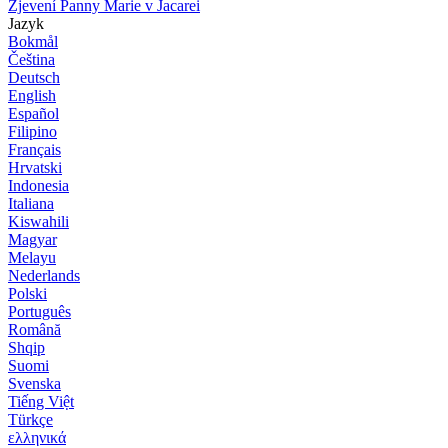
Zjevení Panny Marie v Jacarei
Jazyk
Bokmål
Čeština
Deutsch
English
Español
Filipino
Français
Hrvatski
Indonesia
Italiana
Kiswahili
Magyar
Melayu
Nederlands
Polski
Português
Română
Shqip
Suomi
Svenska
Tiếng Việt
Türkçe
ελληνικά