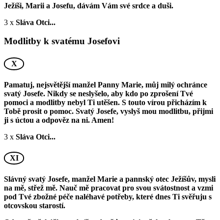
Ježíši, Marii a Josefu, dávám Vám své srdce a duši.
3 x
Sláva Otci...
Modlitby k svatému Josefovi
X
Pamatuj, nejsvětější manžel Panny Marie, můj milý ochránce
svatý Josefe. Nikdy se neslyšelo, aby kdo po zprošení Tvé
pomoci a modlitby nebyl Ti utěšen. S touto vírou přicházím k
Tobě prosit o pomoc. Svatý Josefe, vyslyš mou modlitbu, přijmi
ji s úctou a odpověz na ni. Amen!
3 x
Sláva Otci...
XI
Slávný svatý Josefe, manžel Marie a pannský otec Ježíšův, mysli
na mě, střež mě. Nauč mě pracovat pro svou svátostnost a vzmi
pod Tvé zbožné péče naléhavé potřeby, které dnes Ti svěřuju s
otcovskou starostí.