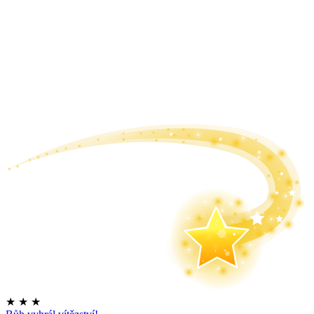
★
★
★