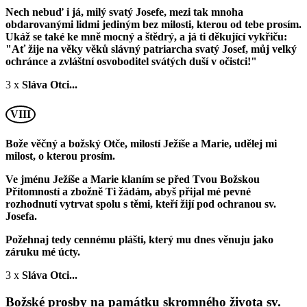
Nech nebuď i já, milý svatý Josefe, mezi tak mnoha
obdarovanými lidmi jediným bez milosti, kterou od tebe prosím.
Ukáž se také ke mně mocný a štědrý, a já ti děkující vykřiču:
"Ať žije na věky věků slávný patriarcha svatý Josef, můj velký
ochránce a zvláštní osvoboditel svátých duší v očistci!"
3 x
Sláva Otci...
VIII
Bože věčný a božský Otče, milostí Ježíše a Marie, udělej mi
milost, o kterou prosím.
Ve jménu Ježíše a Marie klaním se před Tvou Božskou
Přítomností a zbožně Ti žádám, abyš přijal mé pevné
rozhodnutí vytrvat spolu s těmi, kteří žijí pod ochranou sv.
Josefa.
Požehnaj tedy cennému plášti, který mu dnes věnuju jako
záruku mé úcty.
3 x
Sláva Otci...
Božské prosby na památku skromného života sv.