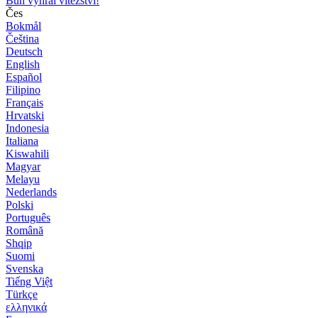
Bůh vyhrál vítězství!
Čes
Bokmål
Čeština
Deutsch
English
Español
Filipino
Français
Hrvatski
Indonesia
Italiana
Kiswahili
Magyar
Melayu
Nederlands
Polski
Português
Română
Shqip
Suomi
Svenska
Tiếng Việt
Türkçe
ελληνικά