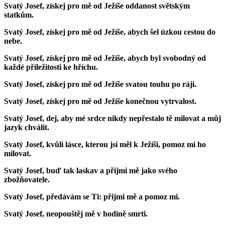
Svatý Josef, získej pro mě od Ježíše oddanost světským
statkům.
Svatý Josef, získej pro mě od Ježíše, abych šel úzkou cestou do
nebe.
Svatý Josef, získej pro mě od Ježíše, abych byl svobodný od
každé příležitosti ke hříchu.
Svatý Josef, získej pro mě od Ježíše svatou touhu po ráji.
Svatý Josef, získej pro mě od Ježíše konečnou vytrvalost.
Svatý Josef, dej, aby mé srdce nikdy nepřestalo tě milovat a můj
jazyk chválit.
Svatý Josef, kvůli lásce, kterou jsi měl k Ježíši, pomoz mi ho
milovat.
Svatý Josef, buď tak laskav a přijmi mě jako svého
zbožňovatele.
Svatý Josef, předávám se Ti: přijmi mě a pomoz mi.
Svatý Josef, neopouštěj mě v hodině smrti.