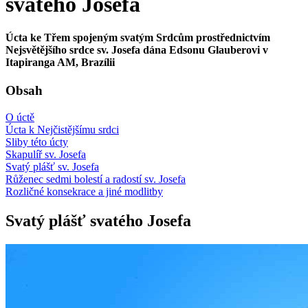
svatého Josefa
Úcta ke Třem spojeným svatým Srdcům prostřednictvím
Nejsvětějšího srdce sv. Josefa dána Edsonu Glauberovi v
Itapiranga AM, Brazílii
Obsah
O úctě
Úcta k Nejčistějšímu srdci
Sliby této úcty
Skapulíř sv. Josefa
Svatý plášť sv. Josefa
Růženec sedmi bolestí a radostí sv. Josefa
Rozličné konsekrace a jiné modlitby
Svatý plášť svatého Josefa