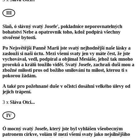
III
Slaň, ó slávný svatý Josefe', pokladnice neporovnatelných
bohatství Nebe a opatrovník toho, kdož podpírá všechny
stvořené bytosti.
Po Nejsvětější Panně Marii jste svatý nejhodnější naše lásky a
zaslouží si naši úctu. Mezi všemi svaty jen vy máte čest, že jste
vychovával, vedl, podpíral a objímal Mesiáše, jehož tak mnoho
proroků a králů toužilo vidět. Svatý Josefe, zachraň duši mou a
zbožné milosti pros od božího smilování tu milost, kterou ti s
pokorou žádám.
A také pro požehnané duše v očistci dosáhni velkého úlevy od
jejich trápení.
3 x
Sláva Otci...
IV
Ó mocný svatý Josefe, který jste byl vyhlášen všeobecným
patronem církve, volám tě mezi všemi svaty jako nejsilnějšího