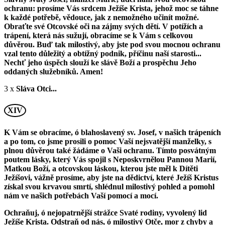
ochranu: prosíme Vás srdcem Ježíše Krista, jehož moc se táhne
k každé potřebě, vědouce, jak z nemožného učinít možné.
Obraťte své Otcovské oči na zájmy svých dětí. V potížích a
trápení, která nás sužují, obracíme se k Vám s celkovou
důvěrou. Buď tak milostivý, aby jste pod svou mocnou ochranu
vzal tento důležitý a obtížný podnik, příčinu naší starosti...
Nechť jeho úspěch slouží ke slávě Boží a prospěchu Jeho
oddaných služebníků. Amen!
3 x
Sláva Otci...
XIV
K Vám se obracíme, ó blahoslavený sv. Josef, v našich trápeních
a po tom, co jsme prosili o pomoc Vaší nejsvatější manželky, s
plnou důvěrou také žádáme o Vaši ochranu. Tímto posvátným
poutem lásky, který Vás spojil s Neposkvrnělou Pannou Marií,
Matkou Boží, a otcovskou láskou, kterou jste měl k Dítěti
Ježíšovi, vážně prosíme, aby jste na dědictví, které Ježíš Kristus
získal svou krvavou smrtí, shlédnul milostivý pohled a pomohl
nám ve našich potřebách Vaší pomocí a mocí.
Ochraňuj, ó nejopatrnější strážce Svaté rodiny, vyvolený lid
Ježíše Krista. Odstraň od nás, ó milostivý Otče, mor z chyby a