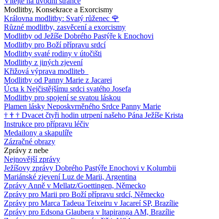
Vítejte na úvodní stránce
Modlitby, Konsekrace a Exorcismy
Královna modlitby: Svatý růženec
🌹
Různé modlitby, zasvěcení a exorcismy
Modlitby od Ježíše Dobrého Pastýře k Enochovi
Modlitby pro Boží přípravu srdcí
Modlitby svaté rodiny v útočišti
Modlitby z jiných zjevení
Křižová výprava modliteb
Modlitby od Panny Marie z Jacarei
Úcta k Nejčistějšímu srdci svatého Josefa
Modlitby pro spojení se svatou láskou
Plamen lásky Neposkvrněného Srdce Panny Marie
†
†
†
Dvacet čtyři hodin utrpení našeho Pána Ježíše Krista
Instrukce pro přípravu léčiv
Medailony a skapulíře
Zázračné obrazy
Zprávy z nebe
Nejnovější zprávy
Ježíšovy zprávy Dobrého Pastýře Enochovi v Kolumbii
Mariánské zjevení Luz de Marii, Argentina
Zprávy Anně v Mellatz/Goettingen, Německo
Zprávy pro Marii pro Boží přípravu srdcí, Německo
Zprávy pro Marca Tadeua Teixeiru v Jacareí SP, Brazílie
Zprávy pro Edsona Glaubera v Itapiranga AM, Brazílie