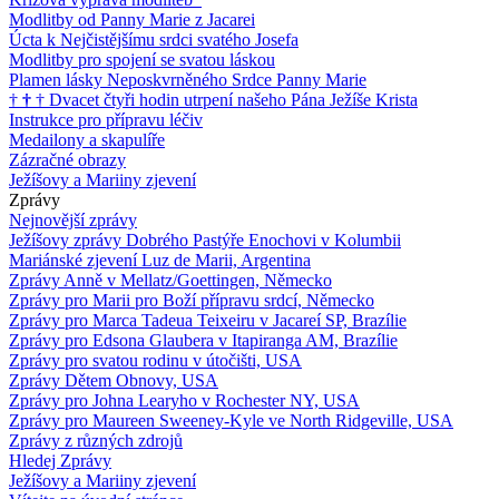
Modlitby od Panny Marie z Jacarei
Úcta k Nejčistějšímu srdci svatého Josefa
Modlitby pro spojení se svatou láskou
Plamen lásky Neposkvrněného Srdce Panny Marie
†
†
†
Dvacet čtyři hodin utrpení našeho Pána Ježíše Krista
Instrukce pro přípravu léčiv
Medailony a skapulíře
Zázračné obrazy
Ježíšovy a Mariiny zjevení
Zprávy
Nejnovější zprávy
Ježíšovy zprávy Dobrého Pastýře Enochovi v Kolumbii
Mariánské zjevení Luz de Marii, Argentina
Zprávy Anně v Mellatz/Goettingen, Německo
Zprávy pro Marii pro Boží přípravu srdcí, Německo
Zprávy pro Marca Tadeua Teixeiru v Jacareí SP, Brazílie
Zprávy pro Edsona Glaubera v Itapiranga AM, Brazílie
Zprávy pro svatou rodinu v útočišti, USA
Zprávy Dětem Obnovy, USA
Zprávy pro Johna Learyho v Rochester NY, USA
Zprávy pro Maureen Sweeney-Kyle ve North Ridgeville, USA
Zprávy z různých zdrojů
Hledej Zprávy
Ježíšovy a Mariiny zjevení