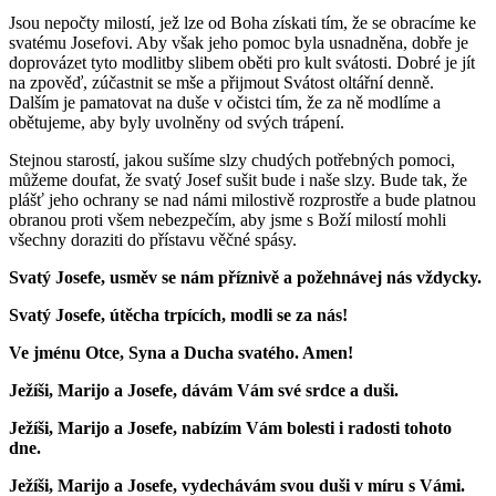
Jsou nepočty milostí, jež lze od Boha získati tím, že se obracíme ke
svatému Josefovi. Aby však jeho pomoc byla usnadněna, dobře je
doprovázet tyto modlitby slibem oběti pro kult svátosti. Dobré je jít
na zpověď, zúčastnit se mše a přijmout Svátost oltářní denně.
Dalším je pamatovat na duše v očistci tím, že za ně modlíme a
obětujeme, aby byly uvolněny od svých trápení.
Stejnou starostí, jakou sušíme slzy chudých potřebných pomoci,
můžeme doufat, že svatý Josef sušit bude i naše slzy. Bude tak, že
plášť jeho ochrany se nad námi milostivě rozprostře a bude platnou
obranou proti všem nebezpečím, aby jsme s Boží milostí mohli
všechny doraziti do přístavu věčné spásy.
Svatý Josefe, usměv se nám příznivě a požehnávej nás vždycky.
Svatý Josefe, útěcha trpících, modli se za nás!
Ve jménu Otce, Syna a Ducha svatého. Amen!
Ježíši, Marijo a Josefe, dávám Vám své srdce a duši.
Ježíši, Marijo a Josefe, nabízím Vám bolesti i radosti tohoto
dne.
Ježíši, Marijo a Josefe, vydechávám svou duši v míru s Vámi.