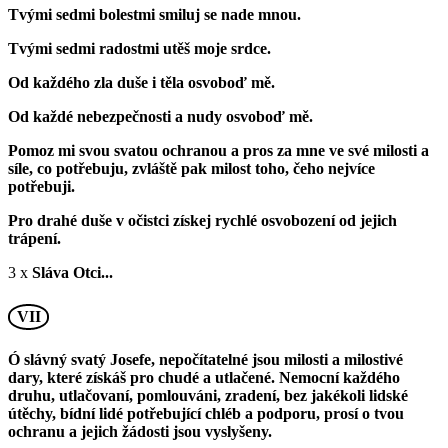
Tvými sedmi bolestmi smiluj se nade mnou.
Tvými sedmi radostmi utěš moje srdce.
Od každého zla duše i těla osvoboď mě.
Od každé nebezpečnosti a nudy osvoboď mě.
Pomoz mi svou svatou ochranou a pros za mne ve své milosti a
síle, co potřebuju, zvláště pak milost toho, čeho nejvíce
potřebuji.
Pro drahé duše v očistci získej rychlé osvobození od jejich
trápení.
3 x
Sláva Otci...
VII
Ó slávný svatý Josefe, nepočítatelné jsou milosti a milostivé
dary, které získáš pro chudé a utlačené. Nemocní každého
druhu, utlačovaní, pomlouváni, zradení, bez jakékoli lidské
útěchy, bídní lidé potřebující chléb a podporu, prosí o tvou
ochranu a jejich žádosti jsou vyslyšeny.