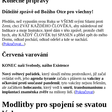
Konečné přípravy
Důležité zprávě od Božího Otce pro všechny!
Předtím, než vypustím svou Ruku se VŠEMI svými Silami proti
Zemi, chci ZVAT KAŽDÉHO ČLOVĚKA, aby následoval mé
Indikace a moje Instrukce, které dám v této zprávě, protože chtěl
bych, aby KAŽDÝ ČLOVĚK byl SPASEN a přišel zpět do mého
Domu, odkud pochází, odkud odešel a kde se nachází.
(
Pokračovat...
)
Červená varování
KONEC naší Svobody, nášho Existence
Nový světový pořádek
, který slouží mému protivníkovi, již začal
ovládat svět, jeho
agenda tyranie
začala s plánem na
vakcíny a
očkování proti současné pandemii
; tyto vakcíny nejsou řešením,
ale začátkem
holocaustu
, který vedl k
smrti
,
transhumanismu
a
implantaci znaménka zvěře
na miliony lidí. (
Pokračovat
)
Modlitby pro spojení se svatou