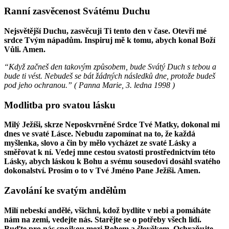
Ranní zasvěcenost Svátému Duchu
Nejsvětější Duchu, zasvěcuji Ti tento den v čase. Otevři mé
srdce Tvým nápadům. Inspiruj mě k tomu, abych konal Boží
Vůli. Amen.
“Když začneš den takovým způsobem, bude Svátý Duch s tebou a
bude ti vést. Nebudeš se bát žádných následků dne, protože budeš
pod jeho ochranou.” (
Panna Marie
,
3. ledna 1998
)
Modlitba pro svatou lásku
Milý Ježíši, skrze Neposkvrněné Srdce Tvé Matky, dokonal mi
dnes ve svaté Lásce. Nebudu zapomínat na to, že každá
myšlenka, slovo a čin by mělo vycházet ze svaté Lásky a
směřovat k ní. Vedej mne cestou svatosti prostřednictvím této
Lásky, abych láskou k Bohu a svému sousedovi dosáhl svatého
dokonalství. Prosím o to v Tvé Jméno Pane Ježíši. Amen.
Zavolání ke svatým andělům
Milí nebeskí andělé, všichni, kdož bydlíte v nebi a pomáháte
nám na zemi, vedejte nás. Starějte se o potřeby všech lidí.
Buďte pro nás spojkou mezi Bohem a člověkem. Ochraňujte