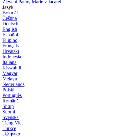
Zjevení Panny Marie v Jacarei
Jazyk
Bokmål
Čeština
Deutsch
English
Español
Filipino
Français
Hrvatski
Indonesia
Italiana
Kiswahili
Magyar
Melayu
Nederlands
Polski
Português
Română
Shqip
Suomi
Svenska
Tiếng Việt
Türkçe
ελληνικά