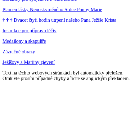
Plamen lásky Neposkvrněného Srdce Panny Marie
†
†
†
Dvacet čtyři hodin utrpení našeho Pána Ježíše Krista
Instrukce pro přípravu léčiv
Medailony a skapulíře
Zázračné obrazy
Ježíšovy a Mariiny zjevení
Text na těchto webových stránkách byl automaticky přeložen.
Omluvte prosím případné chyby a řiďte se anglickým překladem.