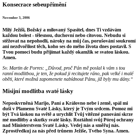
Konsecrace sebeupřímění
November 3, 2006
Milý Ježíši, Božský a milovaný Spasitel, dnes Ti vzdávám
každou bolest - tělesnou, duchovní nebo citovou. Nebudu si
stěžovat na nepohodlí, nároky na můj čas, porušování soukromí
ani nezdvořilost těch, koho ses do mého života dnes postavil. S
Tvou pomocí budu přijímat každý okamžik se svatou láskou.
Amen.
Sv. Martin de Porres: „Důvod, proč Pán mě poslal k vám s tou
ranní modlitbou, je ten, že pokud ji recitujete ráno, pak velké i malé
oběti, které možná zapomenete nabídnout Pánu, již byly mu dány.“
Misijní modlitba svaté lásky
Neposkvrněná Marijo, Paní a Královno nebe i země, spál mi
duši v Plamenu Svaté Lásky, který je Tvým srdcem. Pomoz mi
být Tvá láskou na světě a urychlit Tvůj vítězné panování skrze
mé modlitby a skutky svaté lásky. Roztáhni svůj Póroj ochrany
nad Ministerstvem Svaté Lásky. Vedej nás a směřuj nás.
Zprostředkuj za nás před trůnem Ježíše, Tvého Syna. Amen.