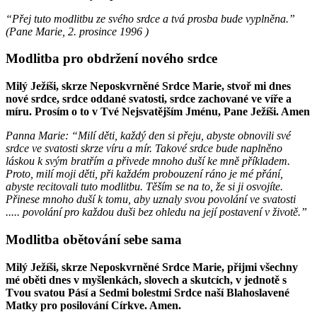
“Přej tuto modlitbu ze svého srdce a tvá prosba bude vyplněna.”
(
Pane Marie
,
2. prosince 1996
)
Modlitba pro obdržení nového srdce
Milý Ježíši, skrze Neposkvrněné Srdce Marie, stvoř mi dnes
nové srdce, srdce oddané svatosti, srdce zachované ve víře a
míru. Prosím o to v Tvé Nejsvatějším Jménu, Pane Ježíši. Amen
Panna Marie: “Milí děti, každý den si přeju, abyste obnovili své
srdce ve svatosti skrze víru a mír. Takové srdce bude naplněno
láskou k svým bratřím a přivede mnoho duší ke mně příkladem.
Proto, milí moji děti, při každém probouzení ráno je mé přání,
abyste recitovali tuto modlitbu. Těším se na to, že si ji osvojíte.
Přinese mnoho duší k tomu, aby uznaly svou povolání ve svatosti
..... povolání pro každou duši bez ohledu na její postavení v životě.”
Modlitba obětování sebe sama
Milý Ježíši, skrze Neposkvrněné Srdce Marie, přijmi všechny
mé oběti dnes v myšlenkách, slovech a skutcích, v jednotě s
Tvou svatou Pásí a Sedmi bolestmi Srdce naší Blahoslavené
Matky pro posilování Církve. Amen.