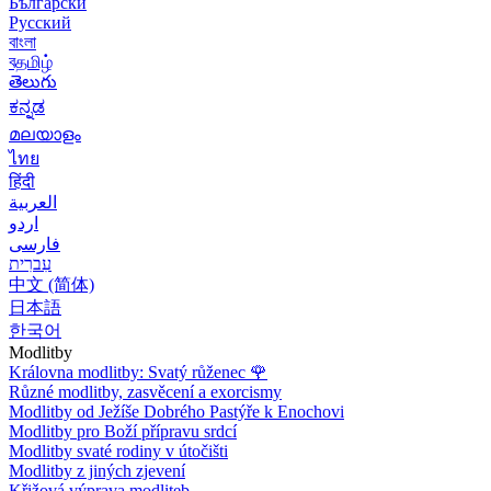
Български
Русский
বাংলা
বதமிழ்
తెలుగు
ಕನ್ನಡ
മലയാളം
ไทย
हिंदी
العربية
اردو
فارسی
עִברִית
中文 (简体)
日本語
한국어
Modlitby
Královna modlitby: Svatý růženec
🌹
Různé modlitby, zasvěcení a exorcismy
Modlitby od Ježíše Dobrého Pastýře k Enochovi
Modlitby pro Boží přípravu srdcí
Modlitby svaté rodiny v útočišti
Modlitby z jiných zjevení
Křižová výprava modliteb