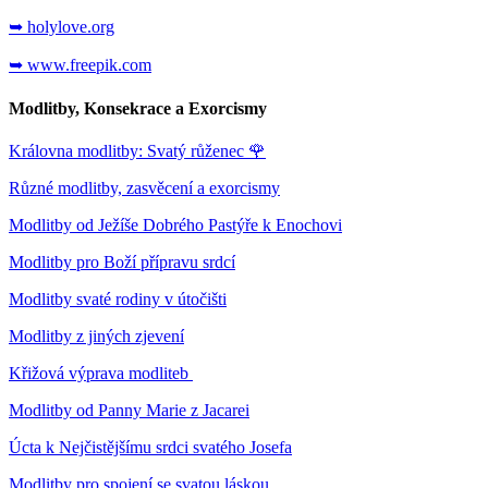
➥ holylove.org
➥ www.freepik.com
Modlitby, Konsekrace a Exorcismy
Královna modlitby: Svatý růženec
🌹
Různé modlitby, zasvěcení a exorcismy
Modlitby od Ježíše Dobrého Pastýře k Enochovi
Modlitby pro Boží přípravu srdcí
Modlitby svaté rodiny v útočišti
Modlitby z jiných zjevení
Křižová výprava modliteb
Modlitby od Panny Marie z Jacarei
Úcta k Nejčistějšímu srdci svatého Josefa
Modlitby pro spojení se svatou láskou