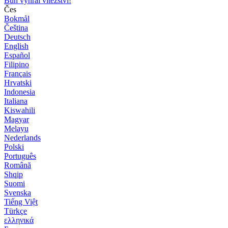
Bůh vyhrál vítězství!
Čes
Bokmål
Čeština
Deutsch
English
Español
Filipino
Français
Hrvatski
Indonesia
Italiana
Kiswahili
Magyar
Melayu
Nederlands
Polski
Português
Română
Shqip
Suomi
Svenska
Tiếng Việt
Türkçe
ελληνικά