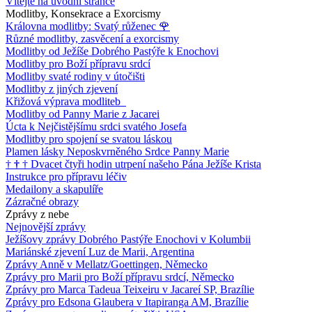
Vítejte na úvodní stránce
Modlitby, Konsekrace a Exorcismy
Královna modlitby: Svatý růženec
🌹
Různé modlitby, zasvěcení a exorcismy
Modlitby od Ježíše Dobrého Pastýře k Enochovi
Modlitby pro Boží přípravu srdcí
Modlitby svaté rodiny v útočišti
Modlitby z jiných zjevení
Křižová výprava modliteb
Modlitby od Panny Marie z Jacarei
Úcta k Nejčistějšímu srdci svatého Josefa
Modlitby pro spojení se svatou láskou
Plamen lásky Neposkvrněného Srdce Panny Marie
†
†
†
Dvacet čtyři hodin utrpení našeho Pána Ježíše Krista
Instrukce pro přípravu léčiv
Medailony a skapulíře
Zázračné obrazy
Zprávy z nebe
Nejnovější zprávy
Ježíšovy zprávy Dobrého Pastýře Enochovi v Kolumbii
Mariánské zjevení Luz de Marii, Argentina
Zprávy Anně v Mellatz/Goettingen, Německo
Zprávy pro Marii pro Boží přípravu srdcí, Německo
Zprávy pro Marca Tadeua Teixeiru v Jacareí SP, Brazílie
Zprávy pro Edsona Glaubera v Itapiranga AM, Brazílie