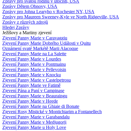
Zprávy pro svatou rodinu v útočišti, USA
Zprávy Dětem Obnovy, USA
Zprávy pro Johna Learyho v Rochester NY, USA
Zprávy pro Maureen Sweeney-Kyle ve North Ridgeville, USA
Zprávy z různých zdrojů
Hledej Zprávy
Ježíšovy a Mariiny zjevení
Zjevení Panny Marie v Caravaggiu
Zjevení Panny Marie Dobrého Události v Quitu
Oznámení svaté Markétě Marii Alacoque
Zjevení Panny Marie na La Salette
Zjevení Panny Marie v Lourdes
Zjevení Panny Marie v Pontmainu
Zjevení Panny Marie v Pellevoisin
Zjevení Panny Marie v Knocku
Zjevení Panny Marie v Castelpetrosu
Zjevení Panny Marie ve Fatimě
Zjevení Pána a Paní v Campinase
Zjevení Panny Marie v Beauraingu
Zjevení Panny Marie v Heede
Zjevení Panny Marie na Ghiaie di Bonate
Zjevení Rosy Mistické v Montichiarim a Fontanellech
Zjevení Panny Marie v Garabandalu
Zjevení Panny Marie v Medjugorji
Zjevení Panny Marie u Holy Love