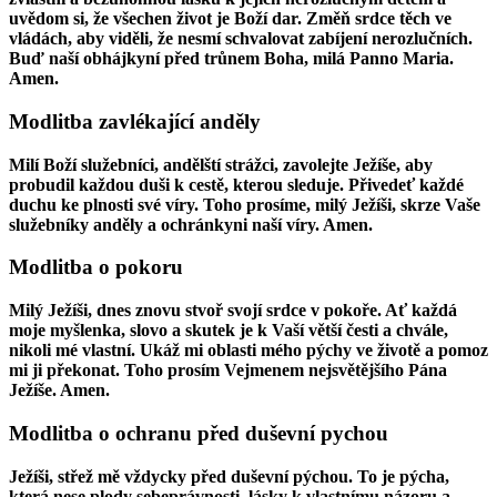
uvědom si, že všechen život je Boží dar. Změň srdce těch ve
vládách, aby viděli, že nesmí schvalovat zabíjení nerozlučních.
Buď naší obhájkyní před trůnem Boha, milá Panno Maria.
Amen.
Modlitba zavlékající anděly
Milí Boží služebníci, andělští strážci, zavolejte Ježíše, aby
probudil každou duši k cestě, kterou sleduje. Přivedeť každé
duchu ke plnosti své víry. Toho prosíme, milý Ježíši, skrze Vaše
služebníky anděly a ochránkyni naší víry. Amen.
Modlitba o pokoru
Milý Ježíši, dnes znovu stvoř svojí srdce v pokoře. Ať každá
moje myšlenka, slovo a skutek je k Vaší větší česti a chvále,
nikoli mé vlastní. Ukáž mi oblasti mého pýchy ve životě a pomoz
mi ji překonat. Toho prosím Vejmenem nejsvětějšího Pána
Ježíše. Amen.
Modlitba o ochranu před duševní pychou
Ježíši, střež mě vždycky před duševní pýchou. To je pýcha,
která nese plody sebeprávnosti, lásky k vlastnímu názoru a