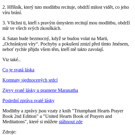
2.
Hříšník, který tuto modlitbu recituje, obdrží milost vidět, co jeho
víru brání.
3.
Všichni ti, kteří s pravým úmyslem recitují mou modlitbu, obdrží
mír ve všech svých zkouškách.
4.
Satan bude bezmocný, když se budou volat na Marii,
„Ochránkyni víry“. Pochyby a pokušení zmizí před tímto Jménem,
neboť rychle přijdu všem těm, kteří mě takto zavolají.
Viz také..
Co je svatá láska
Komnaty sjednocených srdcí
Zjevy svaté lásky u pramene Maranatha
Poslední zpráva svaté lásky
Modlitby a zprávy jsou vzaty z knih "Triumphant Hearts Prayer
Book 2nd Edition" a "United Hearts Book of Prayers and
Meditations", které si můžete
stáhnout zde
Zdroje: