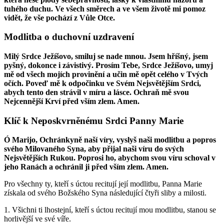
tuhého duchu. Ve všech směrech a ve všem životě mi pomoz
vidět, že vše pochází z Vůle Otce.
Modlitba o duchovní uzdravení
Milý Srdce Ježíšovo, smiluj se nade mnou. Jsem hříšný, jsem
pyšný, dokonce i závistivý. Prosím Tebe, Srdce Ježíšovo, umyj
mě od všech mojích provinění a učin mě opět celého v Tvých
očích. Poveď mě k odpočinku ve Svém Nejsvětějším Srdci,
abych tento den strávil v míru a lásce. Ochraň mě svou
Nejcennější Krví před vším zlem. Amen.
Klíč k Neposkvrněnému Srdci Panny Marie
Ó Marijo, Ochránkyně naší víry, vyslyš naši modlitbu a popros
svého Milovaného Syna, aby přijal naši víru do svých
Nejsvětějších Rukou. Poprosi ho, abychom svou víru schoval v
jeho Ranách a ochránil ji před vším zlem. Amen.
Pro všechny ty, kteří s úctou recitují její modlitbu, Panna Marie
získala od svého Božského Syna následující čtyři sliby a milosti.
1.
Všichni ti lhostejní, kteří s úctou recitují mou modlitbu, stanou se
horlivější ve své víře.