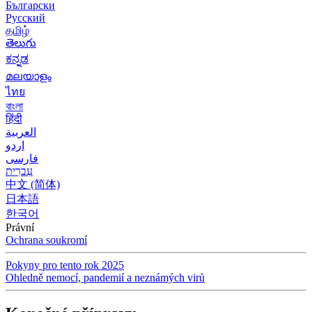
Български
Русский
தமிழ்
తెలుగు
ಕನ್ನಡ
മലയാളം
ไทย
বাংলা
हिंदी
العربية
اردو
فارسی
עִברִית
中文 (简体)
日本語
한국어
Právní
Ochrana soukromí
Pokyny pro tento rok 2025
Ohledně nemocí, pandemií a neznámých virů