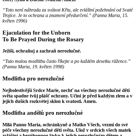
“Toto není náhrada za svátost Křtu, ale zvláštní požehnání od Svaté
Trojice. Je to ochrana a znamení předurčení.” (
Panna Maria
,
15.
květen 1996
)
Ejaculation for the Unborn
To Be Prayed During the Rosary
Ježíši, ochraňuj a zachraň nerozlučné.
“Tuto malou modlitbu často říkejte a po každém desetku růžence.”
(
Panna Maria
,
19. květen 1998
)
Modlitba pro nerozlučné
Nejbolestivější Srdce Marie, nechť na všechny nerozlučné děti
světa spadne tvůj plášť ochrany. Učini je před každým zlem a v
jejich duších rozkvétej sklon k svatosti. Amen.
Modlitba andělů pro nerozlučné
Milá Panno Maria, ochránkyně a Matko Všech, vezmi do své
péče všechny nerozlučné děti světa. Ulož v srdcích všech matek
zvláštní a bezúhonnou lásku k jejich nerozlučným dětem a