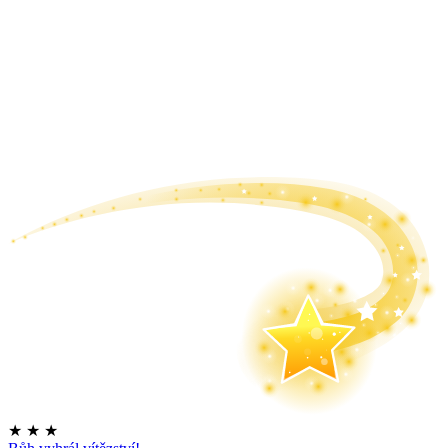
★
★
★