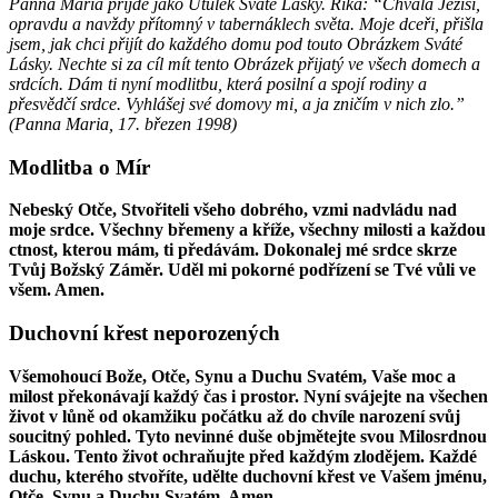
Panna Maria přijde jako Útulek Sváté Lásky. Říká: “Chvála Ježíši,
opravdu a navždy přítomný v tabernáklech světa. Moje dceři, přišla
jsem, jak chci přijít do každého domu pod touto Obrázkem Sváté
Lásky. Nechte si za cíl mít tento Obrázek přijatý ve všech domech a
srdcích. Dám ti nyní modlitbu, která posilní a spojí rodiny a
přesvědčí srdce. Vyhlášej své domovy mi, a ja zničím v nich zlo.”
(
Panna Maria
,
17. březen 1998
)
Modlitba o Mír
Nebeský Otče, Stvořiteli všeho dobrého, vzmi nadvládu nad
moje srdce. Všechny břemeny a kříže, všechny milosti a každou
ctnost, kterou mám, ti předávám. Dokonalej mé srdce skrze
Tvůj Božský Záměr. Uděl mi pokorné podřízení se Tvé vůli ve
všem. Amen.
Duchovní křest neporozených
Všemohoucí Bože, Otče, Synu a Duchu Svatém, Vaše moc a
milost překonávají každý čas i prostor. Nyní svájejte na všechen
život v lůně od okamžiku počátku až do chvíle narození svůj
soucitný pohled. Tyto nevinné duše objmětejte svou Milosrdnou
Láskou. Tento život ochraňujte před každým zlodějem. Každé
duchu, kterého stvoříte, udělte duchovní křest ve Vašem jménu,
Otče, Synu a Duchu Svatém. Amen.