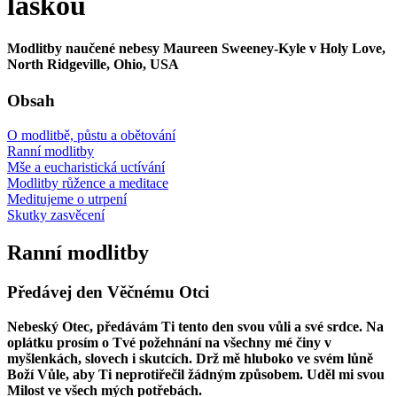
láskou
Modlitby naučené nebesy Maureen Sweeney-Kyle v Holy Love,
North Ridgeville, Ohio, USA
Obsah
O modlitbě, půstu a obětování
Ranní modlitby
Mše a eucharistická uctívání
Modlitby růžence a meditace
Meditujeme o utrpení
Skutky zasvěcení
Ranní modlitby
Předávej den Věčnému Otci
Nebeský Otec, předávám Ti tento den svou vůli a své srdce. Na
oplátku prosím o Tvé požehnání na všechny mé činy v
myšlenkách, slovech i skutcích. Drž mě hluboko ve svém lůně
Boží Vůle, aby Ti neprotiřečil žádným způsobem. Uděl mi svou
Milost ve všech mých potřebách.