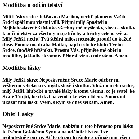
Modlitba o odčinitelství
Milí Lásky srdce Ježíšovo a Mariino, nechť plameny Vašíh
Srdcí spálí mou vlastní vůli. Přijmi milý Spasiteli a
Nejblahoslavenější Matko všechny mé myšlenky, slova a skutky
k odčinitelství za všechny moje hříchy a hříchy celého světa.
Milý Ježíši, nechť Tvá štědrá milost neustále proudí do každé
duše. Pomoz mi, drahá Matko, najít cestu ke klidu Tvého
Srdce, útočiště hříšníků. Prosím Vás, přijměte mé oběti a
modlitby, jakkoliv skromné. Přinesť víru a mír všem. Amen.
Modlitba lásky
Milý Ježíši, skrze Neposkvrněné Srdce Marie odeber mi
veškerou sebelásku v myšli, slově i skutku. Vlož do mého srdce,
milý Ježíši, hluboké a trvalé lásky k tomu všemu, co je svaté, ke
Sváté Trojici, ke církvi na zemi a ke všem lidem. Pomoz mi
ukázat tuto lásku všem, s kým se dnes setkám. Amen.
Oběť Lásky
Neposkvrněné Srdce Marie, nabízím ti toto břemeno pro lásku
k Tvému Božskému Synu a na odčinitelství za Tvé
nejbolestnější srdce. Ať to obrací hříšníky a přináší mír všem