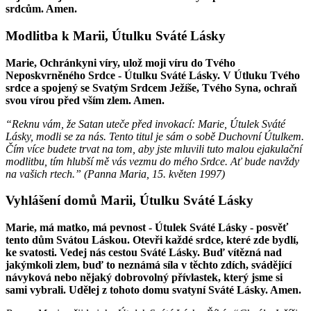
srdcům. Amen.
Modlitba k Marii, Útulku Sváté Lásky
Marie, Ochránkyni víry, ulož moji víru do Tvého
Neposkvrněného Srdce - Útulku Sváté Lásky. V Útluku Tvého
srdce a spojený se Svatým Srdcem Ježíše, Tvého Syna, ochraň
svou vírou před vším zlem. Amen.
“Reknu vám, že Satan uteče před invokací: Marie, Útulek Sváté
Lásky, modli se za nás. Tento titul je sám o sobě Duchovní Útulkem.
Čím více budete trvat na tom, aby jste mluvili tuto malou ejakulační
modlitbu, tím hlubší mě vás vezmu do mého Srdce. Ať bude navždy
na vašich rtech.” (
Panna Maria
,
15. květen 1997
)
Vyhlášení domů Marii, Útulku Sváté Lásky
Marie, má matko, má pevnost - Útulek Sváté Lásky - posvěť
tento dům Svátou Láskou. Otevři každé srdce, které zde bydlí,
ke svatosti. Vedej nás cestou Sváté Lásky. Buď vítězná nad
jakýmkoli zlem, buď to neznámá síla v těchto zdích, svádějící
návyková nebo nějaký dobrovolný přívlastek, který jsme si
sami vybrali. Udělej z tohoto domu svatyní Sváté Lásky. Amen.