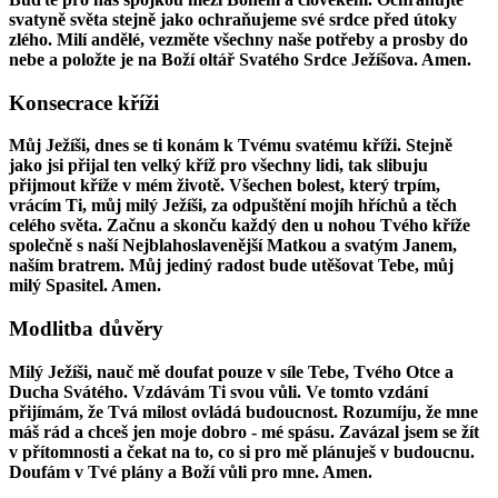
svatyně světa stejně jako ochraňujeme své srdce před útoky
zlého. Milí andělé, vezměte všechny naše potřeby a prosby do
nebe a položte je na Boží oltář Svatého Srdce Ježíšova. Amen.
Konsecrace kříži
Můj Ježíši, dnes se ti konám k Tvému svatému kříži. Stejně
jako jsi přijal ten velký kříž pro všechny lidi, tak slibuju
přijmout kříže v mém životě. Všechen bolest, který trpím,
vrácím Ti, můj milý Ježíši, za odpuštění mojíh hříchů a těch
celého světa. Začnu a skonču každý den u nohou Tvého kříže
společně s naší Nejblahoslavenější Matkou a svatým Janem,
naším bratrem. Můj jediný radost bude utěšovat Tebe, můj
milý Spasitel. Amen.
Modlitba důvěry
Milý Ježíši, nauč mě doufat pouze v síle Tebe, Tvého Otce a
Ducha Svátého. Vzdávám Ti svou vůli. Ve tomto vzdání
přijímám, že Tvá milost ovládá budoucnost. Rozumíju, že mne
máš rád a chceš jen moje dobro - mé spásu. Zavázal jsem se žít
v přítomnosti a čekat na to, co si pro mě plánuješ v budoucnu.
Doufám v Tvé plány a Boží vůli pro mne. Amen.