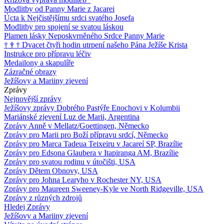
Modlitby od Panny Marie z Jacarei
Úcta k Nejčistějšímu srdci svatého Josefa
Modlitby pro spojení se svatou láskou
Plamen lásky Neposkvrněného Srdce Panny Marie
†
†
†
Dvacet čtyři hodin utrpení našeho Pána Ježíše Krista
Instrukce pro přípravu léčiv
Medailony a skapulíře
Zázračné obrazy
Ježíšovy a Mariiny zjevení
Zprávy
Nejnovější zprávy
Ježíšovy zprávy Dobrého Pastýře Enochovi v Kolumbii
Mariánské zjevení Luz de Marii, Argentina
Zprávy Anně v Mellatz/Goettingen, Německo
Zprávy pro Marii pro Boží přípravu srdcí, Německo
Zprávy pro Marca Tadeua Teixeiru v Jacareí SP, Brazílie
Zprávy pro Edsona Glaubera v Itapiranga AM, Brazílie
Zprávy pro svatou rodinu v útočišti, USA
Zprávy Dětem Obnovy, USA
Zprávy pro Johna Learyho v Rochester NY, USA
Zprávy pro Maureen Sweeney-Kyle ve North Ridgeville, USA
Zprávy z různých zdrojů
Hledej Zprávy
Ježíšovy a Mariiny zjevení