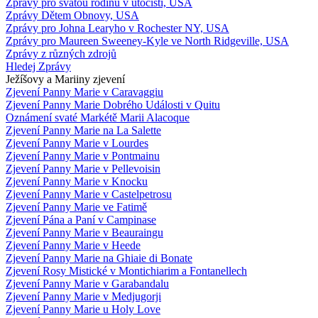
Zprávy pro svatou rodinu v útočišti, USA
Zprávy Dětem Obnovy, USA
Zprávy pro Johna Learyho v Rochester NY, USA
Zprávy pro Maureen Sweeney-Kyle ve North Ridgeville, USA
Zprávy z různých zdrojů
Hledej Zprávy
Ježíšovy a Mariiny zjevení
Zjevení Panny Marie v Caravaggiu
Zjevení Panny Marie Dobrého Události v Quitu
Oznámení svaté Markétě Marii Alacoque
Zjevení Panny Marie na La Salette
Zjevení Panny Marie v Lourdes
Zjevení Panny Marie v Pontmainu
Zjevení Panny Marie v Pellevoisin
Zjevení Panny Marie v Knocku
Zjevení Panny Marie v Castelpetrosu
Zjevení Panny Marie ve Fatimě
Zjevení Pána a Paní v Campinase
Zjevení Panny Marie v Beauraingu
Zjevení Panny Marie v Heede
Zjevení Panny Marie na Ghiaie di Bonate
Zjevení Rosy Mistické v Montichiarim a Fontanellech
Zjevení Panny Marie v Garabandalu
Zjevení Panny Marie v Medjugorji
Zjevení Panny Marie u Holy Love