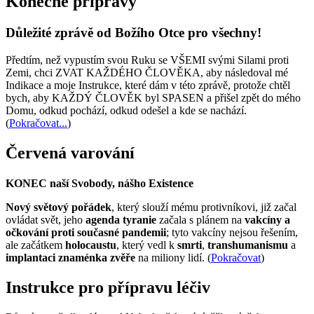
Konečné přípravy
Důležité zprávě od Božího Otce pro všechny!
Předtím, než vypustím svou Ruku se VŠEMI svými Silami proti
Zemi, chci ZVAT KAŽDÉHO ČLOVĚKA, aby následoval mé
Indikace a moje Instrukce, které dám v této zprávě, protože chtěl
bych, aby KAŽDÝ ČLOVĚK byl SPASEN a přišel zpět do mého
Domu, odkud pochází, odkud odešel a kde se nachází.
(
Pokračovat...
)
Červená varování
KONEC naší Svobody, nášho Existence
Nový světový pořádek
, který slouží mému protivníkovi, již začal
ovládat svět, jeho
agenda tyranie
začala s plánem na
vakcíny a
očkování proti současné pandemii
; tyto vakcíny nejsou řešením,
ale začátkem
holocaustu
, který vedl k
smrti
,
transhumanismu
a
implantaci znaménka zvěře
na miliony lidí. (
Pokračovat
)
Instrukce pro přípravu léčiv