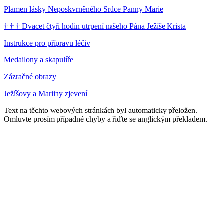
Plamen lásky Neposkvrněného Srdce Panny Marie
†
†
†
Dvacet čtyři hodin utrpení našeho Pána Ježíše Krista
Instrukce pro přípravu léčiv
Medailony a skapulíře
Zázračné obrazy
Ježíšovy a Mariiny zjevení
Text na těchto webových stránkách byl automaticky přeložen.
Omluvte prosím případné chyby a řiďte se anglickým překladem.