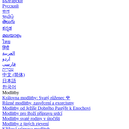
Български
Русский
বাংলা
বதமிழ்
తెలుగు
ಕನ್ನಡ
മലയാളം
ไทย
हिंदी
العربية
اردو
فارسی
עִברִית
中文 (简体)
日本語
한국어
Modlitby
Královna modlitby: Svatý růženec
🌹
Různé modlitby, zasvěcení a exorcismy
Modlitby od Ježíše Dobrého Pastýře k Enochovi
Modlitby pro Boží přípravu srdcí
Modlitby svaté rodiny v útočišti
Modlitby z jiných zjevení
Křižová výprava modliteb