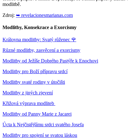
modlitbě.
Zdroj:
➥ revelacionesmarianas.com
Modlitby, Konsekrace a Exorcismy
Královna modlitby: Svatý růženec
🌹
Různé modlitby, zasvěcení a exorcismy
Modlitby od Ježíše Dobrého Pastýře k Enochovi
Modlitby pro Boží přípravu srdcí
Modlitby svaté rodiny v útočišti
Modlitby z jiných zjevení
Křižová výprava modliteb
Modlitby od Panny Marie z Jacarei
Úcta k Nejčistějšímu srdci svatého Josefa
Modlitby pro spojení se svatou láskou