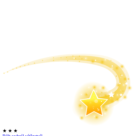
★
★
★