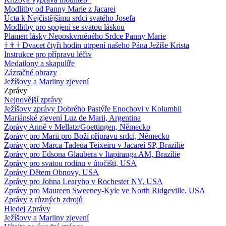
Modlitby od Panny Marie z Jacarei
Úcta k Nejčistějšímu srdci svatého Josefa
Modlitby pro spojení se svatou láskou
Plamen lásky Neposkvrněného Srdce Panny Marie
†
†
†
Dvacet čtyři hodin utrpení našeho Pána Ježíše Krista
Instrukce pro přípravu léčiv
Medailony a skapulíře
Zázračné obrazy
Ježíšovy a Mariiny zjevení
Zprávy
Nejnovější zprávy
Ježíšovy zprávy Dobrého Pastýře Enochovi v Kolumbii
Mariánské zjevení Luz de Marii, Argentina
Zprávy Anně v Mellatz/Goettingen, Německo
Zprávy pro Marii pro Boží přípravu srdcí, Německo
Zprávy pro Marca Tadeua Teixeiru v Jacareí SP, Brazílie
Zprávy pro Edsona Glaubera v Itapiranga AM, Brazílie
Zprávy pro svatou rodinu v útočišti, USA
Zprávy Dětem Obnovy, USA
Zprávy pro Johna Learyho v Rochester NY, USA
Zprávy pro Maureen Sweeney-Kyle ve North Ridgeville, USA
Zprávy z různých zdrojů
Hledej Zprávy
Ježíšovy a Mariiny zjevení