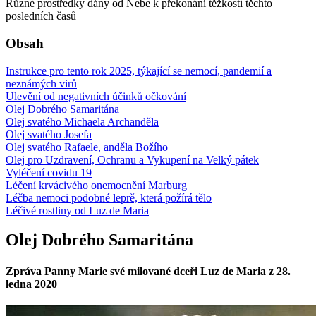
Různé prostředky dány od Nebe k překonání těžkostí těchto
posledních časů
Obsah
Instrukce pro tento rok 2025, týkající se nemocí, pandemií a
neznámých virů
Ulevění od negativních účinků očkování
Olej Dobrého Samaritána
Olej svatého Michaela Archanděla
Olej svatého Josefa
Olej svatého Rafaele, anděla Božího
Olej pro Uzdravení, Ochranu a Vykupení na Velký pátek
Vyléčení covidu 19
Léčení krvácivého onemocnění Marburg
Léčba nemoci podobné leprě, která požírá tělo
Léčivé rostliny od Luz de Maria
Olej Dobrého Samaritána
Zpráva Panny Marie své milované dceři Luz de Maria z 28.
ledna 2020