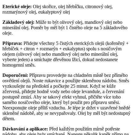
Eterické oleje:
Olej skořice, olej hřebíčku, citronový olej,
rozmarýnový olej, eukalyptový olej
Základový olej:
Může to být olivový olej, mandlový olej nebo
minerální olej. Poměr by měl být 1 čistého oleje na 5 základového
oleje.
Příprava:
Přidejte všechny 5 čistých eterických olejů (kořeněný +
hřebíček + citron + rozmarýn + eukalyptus) spolu s nosičovým
olejem (olivový olej nebo mandlový olej nebo minerální olej,
vyberte jeden) a smíchajte dřevěnou lžicí, dokud nedostanete
homogenní směs.
Doporučení:
Přípravu provedejte na chladném místě bez přímého
osvětlení olejů. Noste rukavice a použijte skleněnou nádobu. Směs
vyzkoušejte na předloktí a počkejte 25 minut. Když se kůže
zčervená, přidejte hodně vody nebo oleje levandule, a červenání
postupně zmizí. Aby se takový efekt vyhnul, přičtěte více toho
samého nosičového oleje, který byl použit pro přípravu směsi.
Neexponujte oleje příliš vzduchu. Je lépe je držet v uzavřené hnědé
skleněné nádobě, aby se nevypařovaly. Olej by měl být nedostupný
dětem.
Dávkování a aplikace:
Před každým použitím mírně potřeste
nádobu, aby oleje byly smíchané. Naneste několik kapěk přímo na