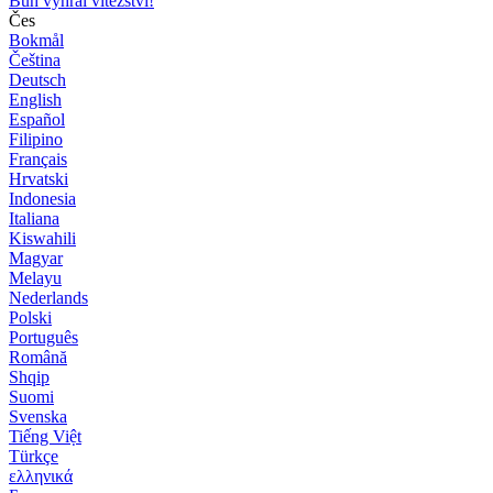
Bůh vyhrál vítězství!
Čes
Bokmål
Čeština
Deutsch
English
Español
Filipino
Français
Hrvatski
Indonesia
Italiana
Kiswahili
Magyar
Melayu
Nederlands
Polski
Português
Română
Shqip
Suomi
Svenska
Tiếng Việt
Türkçe
ελληνικά