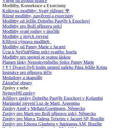
Vítejte na úvodní stránce
Modlitby, Konsekrace a Exorcismy
Královna modlitby: Svatý růženec
🌹
Různé modlitby, zasvěcení a exorcismy
Modlitby od Ježíše Dobrého Pastýře k Enochovi
Modlitby pro Boží přípravu srdcí
Modlitby svaté rodiny v útočišti
Modlitby z jiných zjevení
Křižová výprava modliteb
Modlitby od Panny Marie z Jacarei
Úcta k Nejčistějšímu srdci svatého Josefa
Modlitby pro spojení se svatou láskou
Plamen lásky Neposkvrněného Srdce Panny Marie
†
†
†
Dvacet čtyři hodin utrpení našeho Pána Ježíše Krista
Instrukce pro přípravu léčiv
Medailony a skapulíře
Zázračné obrazy
Zprávy z nebe
Nejnovější zprávy
Ježíšovy zprávy Dobrého Pastýře Enochovi v Kolumbii
Mariánské zjevení Luz de Marii, Argentina
Zprávy Anně v Mellatz/Goettingen, Německo
Zprávy pro Marii pro Boží přípravu srdcí, Německo
Zprávy pro Marca Tadeua Teixeiru v Jacareí SP, Brazílie
Zprávy pro Edsona Glaubera v Itapiranga AM, Brazílie