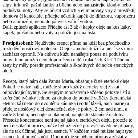
slipy, krk, uši, pažní jamky a břicho nebo namasírejte klouby nebo
podušvku nohy. Aby se očistil vzduch a eliminovaly viry z prostředí,
domova či kanceláře, přidejte několik kapěk do difuzoru, vaporizéru
nebo atomizéru, nebo do pánve s vařící vodou.
Další způsob aplikace: Přidejte asi 3 až 4 kapky oleje na kus látky,
kapek, prašníku nebo vaty a položte ji si na ústa.
Protipůsobení:
Neužívejte esenci přímo na kůži bez předchozího
rozředění nosičovým olejem. Oleje samotné dráždí a musí se s nimi
zacházet opatrně. Na citlivou kůžu nanášejte pouze na podušvku
nohy. Jeho použití není doporučeno u dětí mladších 3 let. Těhotné
ženy by měly poradit profesionála o škodlivých účincích eterických
olejů.
Recept, který nám dala Panna Maria, obsahuje čisté eterické oleje.
Pokud je nelze najít, můžete si pro každý eterický olej získat
odpovídající byliny. Se stejným množstvím každého položte listí a
kořeněné tyčinky jednou za druhou do pomalé vařičky (keramická
elektrická) nebo do dvojitého kádinka (vodní lázeň, bain-marie) a
přidejte nosičový olej dostatečně, aby je pokryl 2 cm nad nimi, a
vařte 8 hodin; nechajte ochladnout, nalijte do skleněné nádoby.
Přestože koncentrace není stejná jako u eterických olejů, protože to
není destilační proces, může být užitečné pro výše uvedené případy,
ale ne tak účinné, jak jsou esence. V každém státě můžete najít tyto
esence k přípravě směsi. Doporučuje se během přípravy zůstat v