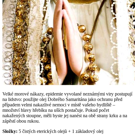
Velké morové nákazy, epidemie vyvolané neznámými viry postupují
na lidstvo: použijte olej Dobrého Samaritána jako ochranu před
případem velmi nakazlivé nemoci v místě vašeho bydliště –
množství hlavy hřebíku na uších postačuje. Pokud počet
nakažených stoupne, měli byste jej nanést na obě strany krku a na
zápěstí obou rukou.
Složky:
5 čistých eterických olejů + 1 základový olej