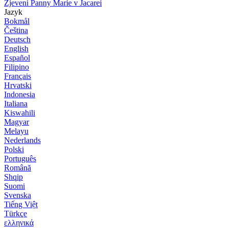
Zjevení Panny Marie v Jacarei
Jazyk
Bokmål
Čeština
Deutsch
English
Español
Filipino
Français
Hrvatski
Indonesia
Italiana
Kiswahili
Magyar
Melayu
Nederlands
Polski
Português
Română
Shqip
Suomi
Svenska
Tiếng Việt
Türkçe
ελληνικά