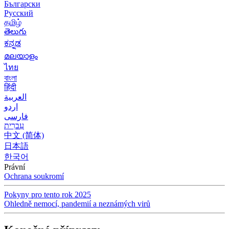
Български
Русский
தமிழ்
తెలుగు
ಕನ್ನಡ
മലയാളം
ไทย
বাংলা
हिंदी
العربية
اردو
فارسی
עִברִית
中文 (简体)
日本語
한국어
Právní
Ochrana soukromí
Pokyny pro tento rok 2025
Ohledně nemocí, pandemií a neznámých virů