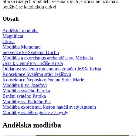
Sbírka různých modliteb, většina z nich je oficiálně uznána a
používá se katolickou církví
Obsah
Andělská modlitba
Magnificat
Gloria
Modlitba Memorare
Sekvence ke Svatému Duchu
Modlitba a exorcismus archanděla sv. Michaela
Úcta k Cenné krvi Ježíše Krista
Oddanost svatému ramennímu zranění Ježíše Krista
Konsekrace Svatému srdci Ježíšovu
Konsekrace Neposkvrněnému Srdci Marie
Modlitba k sv. Josefovi
Modlitba svatého Patrika
Brnění svatého Patrika
Modlitby sv. Padrého Pia
Modlitba exorcismu, kterou naučil svatý Antonín
Modlitby svatého Ignáce z Loyoly
Andělská modlitba