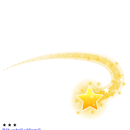
★
★
★