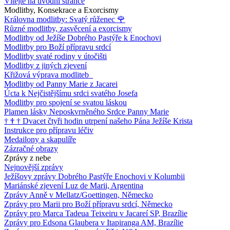
Vítejte na úvodní stránce
Modlitby, Konsekrace a Exorcismy
Královna modlitby: Svatý růženec
🌹
Různé modlitby, zasvěcení a exorcismy
Modlitby od Ježíše Dobrého Pastýře k Enochovi
Modlitby pro Boží přípravu srdcí
Modlitby svaté rodiny v útočišti
Modlitby z jiných zjevení
Křižová výprava modliteb
Modlitby od Panny Marie z Jacarei
Úcta k Nejčistějšímu srdci svatého Josefa
Modlitby pro spojení se svatou láskou
Plamen lásky Neposkvrněného Srdce Panny Marie
†
†
†
Dvacet čtyři hodin utrpení našeho Pána Ježíše Krista
Instrukce pro přípravu léčiv
Medailony a skapulíře
Zázračné obrazy
Zprávy z nebe
Nejnovější zprávy
Ježíšovy zprávy Dobrého Pastýře Enochovi v Kolumbii
Mariánské zjevení Luz de Marii, Argentina
Zprávy Anně v Mellatz/Goettingen, Německo
Zprávy pro Marii pro Boží přípravu srdcí, Německo
Zprávy pro Marca Tadeua Teixeiru v Jacareí SP, Brazílie
Zprávy pro Edsona Glaubera v Itapiranga AM, Brazílie