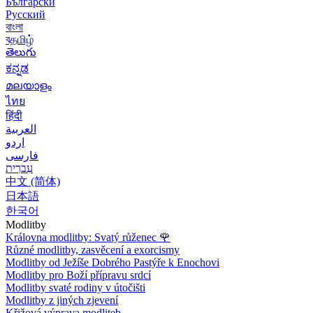
Български
Русский
বাংলা
বதமிழ்
తెలుగు
ಕನ್ನಡ
മലയാളം
ไทย
हिंदी
العربية
اردو
فارسی
עִברִית
中文 (简体)
日本語
한국어
Modlitby
Královna modlitby: Svatý růženec
🌹
Různé modlitby, zasvěcení a exorcismy
Modlitby od Ježíše Dobrého Pastýře k Enochovi
Modlitby pro Boží přípravu srdcí
Modlitby svaté rodiny v útočišti
Modlitby z jiných zjevení
Křižová výprava modliteb