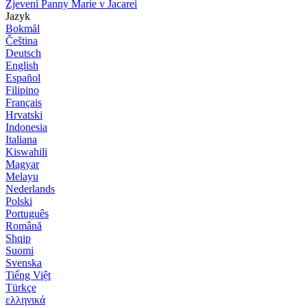
Zjevení Panny Marie v Jacarei
Jazyk
Bokmål
Čeština
Deutsch
English
Español
Filipino
Français
Hrvatski
Indonesia
Italiana
Kiswahili
Magyar
Melayu
Nederlands
Polski
Português
Română
Shqip
Suomi
Svenska
Tiếng Việt
Türkçe
ελληνικά