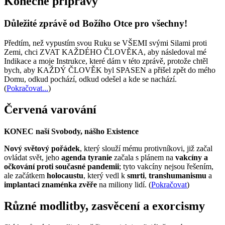
Konečné přípravy
Důležité zprávě od Božího Otce pro všechny!
Předtím, než vypustím svou Ruku se VŠEMI svými Silami proti
Zemi, chci ZVAT KAŽDÉHO ČLOVĚKA, aby následoval mé
Indikace a moje Instrukce, které dám v této zprávě, protože chtěl
bych, aby KAŽDÝ ČLOVĚK byl SPASEN a přišel zpět do mého
Domu, odkud pochází, odkud odešel a kde se nachází.
(
Pokračovat...
)
Červená varování
KONEC naší Svobody, nášho Existence
Nový světový pořádek
, který slouží mému protivníkovi, již začal
ovládat svět, jeho
agenda tyranie
začala s plánem na
vakcíny a
očkování proti současné pandemii
; tyto vakcíny nejsou řešením,
ale začátkem
holocaustu
, který vedl k
smrti
,
transhumanismu
a
implantaci znaménka zvěře
na miliony lidí. (
Pokračovat
)
Různé modlitby, zasvěcení a exorcismy