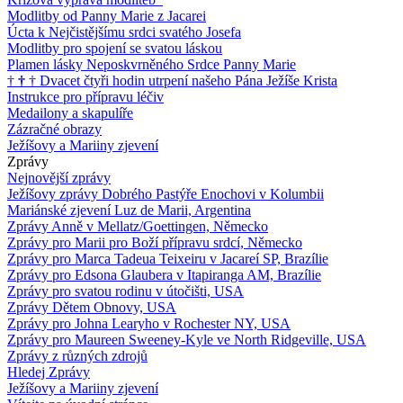
Modlitby od Panny Marie z Jacarei
Úcta k Nejčistějšímu srdci svatého Josefa
Modlitby pro spojení se svatou láskou
Plamen lásky Neposkvrněného Srdce Panny Marie
†
†
†
Dvacet čtyři hodin utrpení našeho Pána Ježíše Krista
Instrukce pro přípravu léčiv
Medailony a skapulíře
Zázračné obrazy
Ježíšovy a Mariiny zjevení
Zprávy
Nejnovější zprávy
Ježíšovy zprávy Dobrého Pastýře Enochovi v Kolumbii
Mariánské zjevení Luz de Marii, Argentina
Zprávy Anně v Mellatz/Goettingen, Německo
Zprávy pro Marii pro Boží přípravu srdcí, Německo
Zprávy pro Marca Tadeua Teixeiru v Jacareí SP, Brazílie
Zprávy pro Edsona Glaubera v Itapiranga AM, Brazílie
Zprávy pro svatou rodinu v útočišti, USA
Zprávy Dětem Obnovy, USA
Zprávy pro Johna Learyho v Rochester NY, USA
Zprávy pro Maureen Sweeney-Kyle ve North Ridgeville, USA
Zprávy z různých zdrojů
Hledej Zprávy
Ježíšovy a Mariiny zjevení