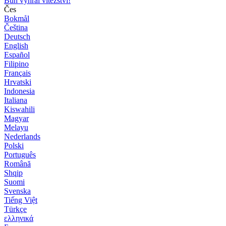
Bůh vyhrál vítězství!
Čes
Bokmål
Čeština
Deutsch
English
Español
Filipino
Français
Hrvatski
Indonesia
Italiana
Kiswahili
Magyar
Melayu
Nederlands
Polski
Português
Română
Shqip
Suomi
Svenska
Tiếng Việt
Türkçe
ελληνικά