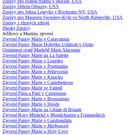
Zprávy pro svatou rodinu v útočišti, USA
Zprávy Dětem Obnovy, USA
Zprávy pro Johna Learyho v Rochester NY, USA
Zprávy pro Maureen Sweeney-Kyle ve North Ridgeville, USA
Zprávy z různých zdrojů
Hledej Zprávy
Ježíšovy a Mariiny zjevení
Zjevení Panny Marie v Caravaggiu
Zjevení Panny Marie Dobrého Události v Quitu
Oznámení svaté Markétě Marii Alacoque
Zjevení Panny Marie na La Salette
Zjevení Panny Marie v Lourdes
Zjevení Panny Marie v Pontmainu
Zjevení Panny Marie v Pellevoisin
Zjevení Panny Marie v Knocku
Zjevení Panny Marie v Castelpetrosu
Zjevení Panny Marie ve Fatimě
Zjevení Pána a Paní v Campinase
Zjevení Panny Marie v Beauraingu
Zjevení Panny Marie v Heede
Zjevení Panny Marie na Ghiaie di Bonate
Zjevení Rosy Mistické v Montichiarim a Fontanellech
Zjevení Panny Marie v Garabandalu
Zjevení Panny Marie v Medjugorji
Zjevení Panny Marie u Holy Love