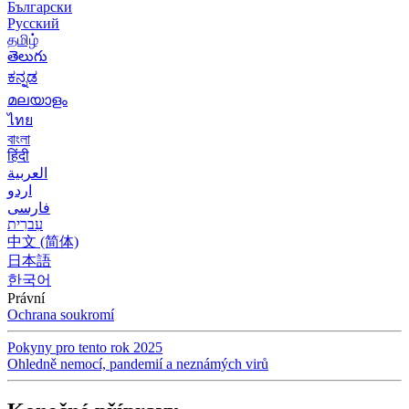
Български
Русский
தமிழ்
తెలుగు
ಕನ್ನಡ
മലയാളം
ไทย
বাংলা
हिंदी
العربية
اردو
فارسی
עִברִית
中文 (简体)
日本語
한국어
Právní
Ochrana soukromí
Pokyny pro tento rok 2025
Ohledně nemocí, pandemií a neznámých virů