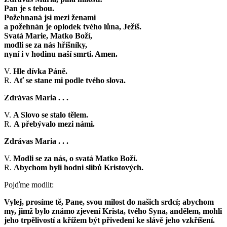
Pan je s tebou.
Požehnaná jsi mezi ženami
a požehnán je oplodek tvého lůna, Ježíš.
Svatá Marie, Matko Boží,
modli se za nás hříšníky,
nyní i v hodinu naší smrti. Amen.
V.
Hle dívka Páně.
R.
Ať se stane mi podle tvého slova.
Zdrávas Maria . . .
V.
A Slovo se stalo tělem.
R.
A přebývalo mezi námi.
Zdrávas Maria . . .
V.
Modli se za nás, o svatá Matko Boží.
R.
Abychom byli hodni slibů Kristových.
Pojďme modlit:
Vylej, prosíme tě, Pane, svou milost do našich srdcí; abychom
my, jimž bylo známo zjevení Krista, tvého Syna, andělem, mohli
jeho trpělivostí a křížem být přivedeni ke slávě jeho vzkříšení.