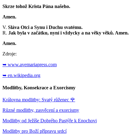
Skrze tohož Krista Pána našeho.
Amen.
V.
Sláva Otci a Synu i Duchu svatému.
R.
Jak byla v začátku, nyní i vždycky a na věky věků. Amen.
Amen.
Zdroje:
➥ www.avemariapress.com
➥ en.wikipedia.org
Modlitby, Konsekrace a Exorcismy
Královna modlitby: Svatý růženec
🌹
Různé modlitby, zasvěcení a exorcismy
Modlitby od Ježíše Dobrého Pastýře k Enochovi
Modlitby pro Boží přípravu srdcí