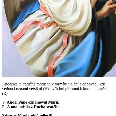
Andělská je tradičně modlena v formátu volání a odpovědi, kde
vedoucí oznámí versikul (V) a všichni přítomní řeknou odpověď
(R).
V.
Anděl Páně oznamoval Marii.
R.
A ona počala z Ducha svatého.
Zdrávas Maria, plná milosti!