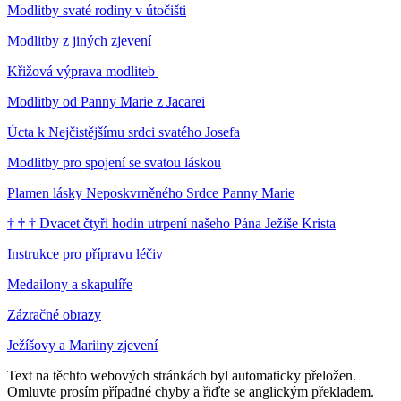
Modlitby svaté rodiny v útočišti
Modlitby z jiných zjevení
Křižová výprava modliteb
Modlitby od Panny Marie z Jacarei
Úcta k Nejčistějšímu srdci svatého Josefa
Modlitby pro spojení se svatou láskou
Plamen lásky Neposkvrněného Srdce Panny Marie
†
†
†
Dvacet čtyři hodin utrpení našeho Pána Ježíše Krista
Instrukce pro přípravu léčiv
Medailony a skapulíře
Zázračné obrazy
Ježíšovy a Mariiny zjevení
Text na těchto webových stránkách byl automaticky přeložen.
Omluvte prosím případné chyby a řiďte se anglickým překladem.