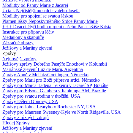
Modlitby od Panny Marie z Jacarei
Úcta k Nejčistějšímu srdci svatého Josefa
Modlitby pro spojení se svatou láskou
Plamen lásky Neposkvrněného Srdce Panny Marie
†
†
†
Dvacet čtyři hodin utrpení našeho Pána Ježíše Krista
Instrukce pro přípravu léčiv
Medailony a skapulíře
Zázračné obrazy
Ježíšovy a Mariiny zjevení
Zprávy
Nejnovější zprávy
Ježíšovy zprávy Dobrého Pastýře Enochovi v Kolumbii
Mariánské zjevení Luz de Marii, Argentina
Zprávy Anně v Mellatz/Goettingen, Německo
Zprávy pro Marii pro Boží přípravu srdcí, Německo
Zprávy pro Marca Tadeua Teixeiru v Jacareí SP, Brazílie
Zprávy pro Edsona Glaubera v Itapiranga AM, Brazílie
Zprávy pro svatou rodinu v útočišti, USA
Zprávy Dětem Obnovy, USA
Zprávy pro Johna Learyho v Rochester NY, USA
Zprávy pro Maureen Sweeney-Kyle ve North Ridgeville, USA
Zprávy z různých zdrojů
Hledej Zprávy
Ježíšovy a Mariiny zjevení