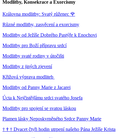
Modlitby, Konsekrace a Exorcismy
Královna modlitby: Svatý růženec
🌹
Různé modlitby, zasvěcení a exorcismy
Modlitby od Ježíše Dobrého Pastýře k Enochovi
Modlitby pro Boží přípravu srdcí
Modlitby svaté rodiny v útočišti
Modlitby z jiných zjevení
Křižová výprava modliteb
Modlitby od Panny Marie z Jacarei
Úcta k Nejčistějšímu srdci svatého Josefa
Modlitby pro spojení se svatou láskou
Plamen lásky Neposkvrněného Srdce Panny Marie
†
†
†
Dvacet čtyři hodin utrpení našeho Pána Ježíše Krista