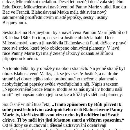
církve, Miraculózní medailon. Deset let později dostávala stejného
řádu Dcera Milosrdenství navštívení od Panny Marie v ulici Rue du
Bac ve Francii. Blahoslavená Matka měla dát světu nový
sakramentál prostřednictvím mladé jeptišky, sestry Justiny
Bisqueyburu.
Sestra Justina Bisqueyburu byla navštívena Pannou Marií pětkrát od
28. ledna 1840. Po tom, co sestra Justine obdržela hábit Dcer
Milosrdenství, znovu ji navštívila Blahoslavená Paní, držíce v pravé
ruce své srdce, které bylo obklopeno ohnivými plameny. V levé
ruce Panny Marie byl malý zelený látkový odznak se šňůrou
připojenou k němu.
Na tomto látku byly obrázky na obou stranách. Na jedné straně byl
obraz Blahoslavené Matky, jak se jeví sestře Justině, a na druhé
straně byl obraz jejího srdce probodnutého mečem a plamenů s
neobyčejnými paprsky světla vyzařujícími z něj. Nápis s textem
„Neposkvrněné Srdce Marie, modli se za nás nyní i v hodinu naší
smrti“
byl napsán kolem jejího srdce a kříž byl vidět nad plameny.
Současně vnitřní hlas řekl,
„Tímto způsobem by Bůh přivedl k
sobě prostřednictvím zástupnického úsilí Blahoslavené Panny
Marie ty, kteří ztratili svou víru nebo byli odděleni od Svaté
církve. Ti by měli být jisti šťastnou smrtí a věčným spasením.“
Od té doby se duchovní i tělesné uzdravování odehrávají