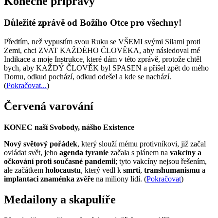
Konečné přípravy
Důležité zprávě od Božího Otce pro všechny!
Předtím, než vypustím svou Ruku se VŠEMI svými Silami proti
Zemi, chci ZVAT KAŽDÉHO ČLOVĚKA, aby následoval mé
Indikace a moje Instrukce, které dám v této zprávě, protože chtěl
bych, aby KAŽDÝ ČLOVĚK byl SPASEN a přišel zpět do mého
Domu, odkud pochází, odkud odešel a kde se nachází.
(
Pokračovat...
)
Červená varování
KONEC naší Svobody, nášho Existence
Nový světový pořádek
, který slouží mému protivníkovi, již začal
ovládat svět, jeho
agenda tyranie
začala s plánem na
vakcíny a
očkování proti současné pandemii
; tyto vakcíny nejsou řešením,
ale začátkem
holocaustu
, který vedl k
smrti
,
transhumanismu
a
implantaci znaménka zvěře
na miliony lidí. (
Pokračovat
)
Medailony a skapulíře