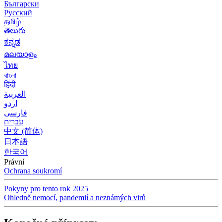
Български
Русский
தமிழ்
తెలుగు
ಕನ್ನಡ
മലയാളം
ไทย
বাংলা
हिंदी
العربية
اردو
فارسی
עִברִית
中文 (简体)
日本語
한국어
Právní
Ochrana soukromí
Pokyny pro tento rok 2025
Ohledně nemocí, pandemií a neznámých virů