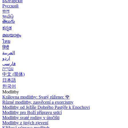
Български
Русский
বাংলা
বதமிழ்
తెలుగు
ಕನ್ನಡ
മലയാളം
ไทย
हिंदी
العربية
اردو
فارسی
עִברִית
中文 (简体)
日本語
한국어
Modlitby
Královna modlitby: Svatý růženec
🌹
Různé modlitby, zasvěcení a exorcismy
Modlitby od Ježíše Dobrého Pastýře k Enochovi
Modlitby pro Boží přípravu srdcí
Modlitby svaté rodiny v útočišti
Modlitby z jiných zjevení
Křižová výprava modliteb