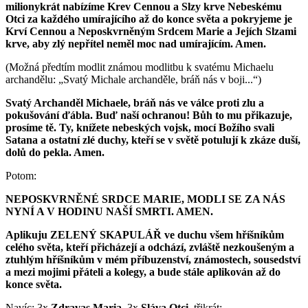
milionykrát nabízíme Krev Cennou a Slzy krve Nebeskému
Otci za každého umírajícího až do konce světa a pokryjeme je
Krví Cennou a Neposkvrněným Srdcem Marie a Jejích Slzami
krve, aby zlý nepřítel neměl moc nad umírajícím. Amen.
(Možná předtím modlit známou modlitbu k svatému Michaelu
archandělu: „Svatý Michale archanděle, bráň nás v boji...“)
Svatý Archanděl Michaele, bráň nás ve válce proti zlu a
pokušování ďábla. Buď naší ochranou! Bůh to mu přikazuje,
prosíme tě. Ty, knížete nebeských vojsk, mocí Božího svali
Satana a ostatní zlé duchy, kteří se v světě potulují k zkáze duší,
dolů do pekla. Amen.
Potom:
NEPOSKVRNĚNÉ SRDCE MARIE, MODLI SE ZA NÁS
NYNÍ A V HODINU NAŠÍ SMRTI. AMEN.
Aplikuju ZELENÝ SKAPULÁŘ ve duchu všem hříšníkům
celého světa, kteří přicházejí a odchází, zvláště nezkoušeným a
ztuhlým hříšníkům v mém příbuzenství, známostech, sousedství
a mezi mojimi přáteli a kolegy, a bude stále aplikován až do
konce světa.
Navíc: 3x
Zdravas Maria,
3x
Sláva Otci,
třikrát: