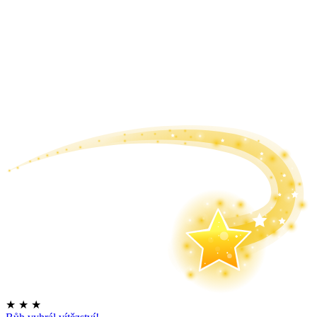
★
★
★