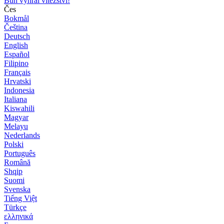
Bůh vyhrál vítězství!
Čes
Bokmål
Čeština
Deutsch
English
Español
Filipino
Français
Hrvatski
Indonesia
Italiana
Kiswahili
Magyar
Melayu
Nederlands
Polski
Português
Română
Shqip
Suomi
Svenska
Tiếng Việt
Türkçe
ελληνικά