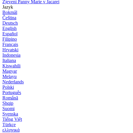
Zjevení Panny Marie v Jacarei
Jazyk
Bokmål
Čeština
Deutsch
English
Español
Filipino
Français
Hrvatski
Indonesia
Italiana
Kiswahili
Magyar
Melayu
Nederlands
Polski
Português
Română
Shqip
Suomi
Svenska
Tiếng Việt
Türkçe
ελληνικά