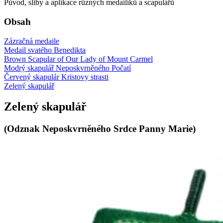
Původ, sliby a aplikace různých medailíků a scapulářů
Obsah
Zázračná medaile
Medail svatého Benedikta
Brown Scapular of Our Lady of Mount Carmel
Modrý skapulář Neposkvrněného Počatí
Červený skapulár Kristovy strasti
Zelený skapulář
Zelený skapulář
(Odznak Neposkvrněného Srdce Panny Marie)