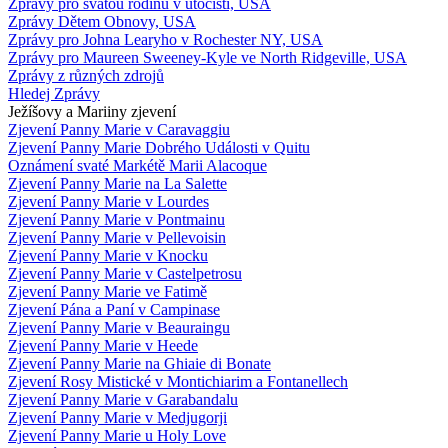
Zprávy pro svatou rodinu v útočišti, USA
Zprávy Dětem Obnovy, USA
Zprávy pro Johna Learyho v Rochester NY, USA
Zprávy pro Maureen Sweeney-Kyle ve North Ridgeville, USA
Zprávy z různých zdrojů
Hledej Zprávy
Ježíšovy a Mariiny zjevení
Zjevení Panny Marie v Caravaggiu
Zjevení Panny Marie Dobrého Události v Quitu
Oznámení svaté Markétě Marii Alacoque
Zjevení Panny Marie na La Salette
Zjevení Panny Marie v Lourdes
Zjevení Panny Marie v Pontmainu
Zjevení Panny Marie v Pellevoisin
Zjevení Panny Marie v Knocku
Zjevení Panny Marie v Castelpetrosu
Zjevení Panny Marie ve Fatimě
Zjevení Pána a Paní v Campinase
Zjevení Panny Marie v Beauraingu
Zjevení Panny Marie v Heede
Zjevení Panny Marie na Ghiaie di Bonate
Zjevení Rosy Mistické v Montichiarim a Fontanellech
Zjevení Panny Marie v Garabandalu
Zjevení Panny Marie v Medjugorji
Zjevení Panny Marie u Holy Love