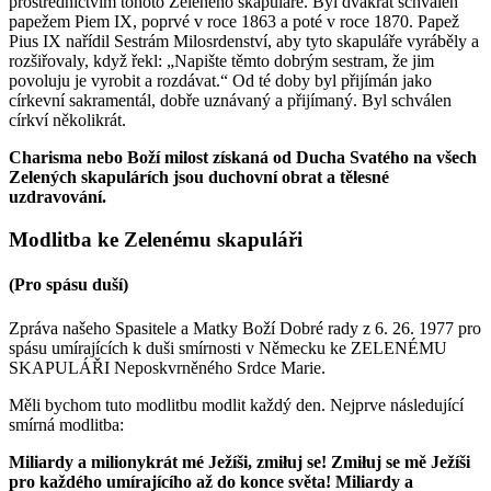
prostřednictvím tohoto Zeleného skapuláře. Byl dvakrát schválen
papežem Piem IX, poprvé v roce 1863 a poté v roce 1870. Papež
Pius IX nařídil Sestrám Milosrdenství, aby tyto skapuláře vyráběly a
rozšiřovaly, když řekl: „Napište těmto dobrým sestram, že jim
povoluju je vyrobit a rozdávat.“ Od té doby byl přijímán jako
církevní sakramentál, dobře uznávaný a přijímaný. Byl schválen
církví několikrát.
Charisma nebo Boží milost získaná od Ducha Svatého na všech
Zelených skapulárích jsou duchovní obrat a tělesné
uzdravování.
Modlitba ke Zelenému skapuláři
(Pro spásu duší)
Zpráva našeho Spasitele a Matky Boží Dobré rady z 6. 26. 1977 pro
spásu umírajících k duši smírnosti v Německu ke ZELENÉMU
SKAPULÁŘI Neposkvrněného Srdce Marie.
Měli bychom tuto modlitbu modlit každý den. Nejprve následující
smírná modlitba:
Miliardy a milionykrát mé Ježíši, zmiłuj se! Zmiłuj se mě Ježíši
pro každého umírajícího až do konce světa! Miliardy a