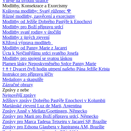
Vítejte na úvodní stránce
Modlitby, Konsekrace a Exorcismy
Královna modlitby: Svatý růženec
🌹
Různé modlitby, zasvěcení a exorcismy
Modlitby od Ježíše Dobrého Pastýře k Enochovi
Modlitby pro Boží přípravu srdcí
Modlitby svaté rodiny v útočišti
Modlitby z jiných zjevení
Křižová výprava modliteb
Modlitby od Panny Marie z Jacarei
Úcta k Nejčistějšímu srdci svatého Josefa
Modlitby pro spojení se svatou láskou
Plamen lásky Neposkvrněného Srdce Panny Marie
†
†
†
Dvacet čtyři hodin utrpení našeho Pána Ježíše Krista
Instrukce pro přípravu léčiv
Medailony a skapulíře
Zázračné obrazy
Zprávy z nebe
Nejnovější zprávy
Ježíšovy zprávy Dobrého Pastýře Enochovi v Kolumbii
Mariánské zjevení Luz de Marii, Argentina
Zprávy Anně v Mellatz/Goettingen, Německo
Zprávy pro Marii pro Boží přípravu srdcí, Německo
Zprávy pro Marca Tadeua Teixeiru v Jacareí SP, Brazílie
Zprávy pro Edsona Glaubera v Itapiranga AM, Brazílie