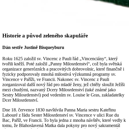
Historie a původ zeleného skapuláře
Dán sestře Justině Bisqueyburu
Roku 1625 založil sv. Vincenc z Pauli řád „Vincenciány“, který
tvořili kněží. Poté založil „Panny Milosrdenství“, což byla světská
organizace generózních a pracovitých dobrovolnic, které finančně i
fyzicky podporovaly mnohá milostivá výzkumná programy sv.
Vincence v Paříži, ve Francii. Nakonec sv. Vincenc z Pauli
zorganizoval další nový řád pro mladé ženy, jež chtěly sloužit Ježíši
mezi chudými, nazvaný Dcery Milosrdenství (také známé jako
Sestry Milosrdenství) pod vedením sv. Louise le Gras, zakladatelky
Dcer Milosrdenství.
Dne 18. července 1830 navštívila Panna Maria sestru Kateřinu
Labouré z řádu Sester Milosrdenství sv. Vincence v ulici Rue du
Bac, Paříž, ve Francii. To byla jedna z mnoha návštěv, které vedly k
tomu, že Blahoslavená Matka dala pokyny pro nový sakramentál