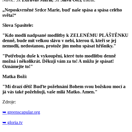
„Neposkvrněné Srdce Marie, buď naše spása a spása celého
světa!“
Slova Spasitele:
"Kdo modlí nadpsané modlitby k ZELENÉMU PLÁŠTĚNKU
denně, bude mít velkou slávu v nebi, kterou ti, kteří se jej
nemodlí, nedostanou, protože jím mohu spásat hříšníky."
"Potřebuju duše k vykoupění, které tuto modlitbu denně
možná i několikrát. Děkuji vám za to! A můžu je spásat!
Oznámejte to!"
Matka Boží:
"Mí drazí děti! Buďte požehnáni Bohem svou božskou mocí a
já vás také požehňuji, vaše milá Matko. Amen."
Zdroje:
➥ greenscapular.org
➥ gloria.tv