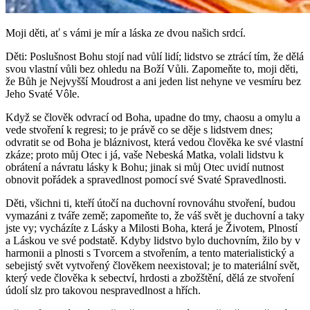
Moji děti, ať s vámi je mír a láska ze dvou našich srdcí.
Děti: Poslušnost Bohu stojí nad vůlí lidí; lidstvo se ztrácí tím, že dělá
svou vlastní vůli bez ohledu na Boží Vůli. Zapomeňte to, moji děti,
že Bůh je Nejvyšší Moudrost a ani jeden list nehyne ve vesmíru bez
Jeho Svaté Vôle.
Když se člověk odvrací od Boha, upadne do tmy, chaosu a omylu a
vede stvoření k regresi; to je právě co se děje s lidstvem dnes;
odvratit se od Boha je bláznivost, která vedou člověka ke své vlastní
zkáze; proto můj Otec i já, vaše Nebeská Matka, volali lidstvu k
obrátení a návratu lásky k Bohu; jinak si můj Otec uvidí nutnost
obnovit pořádek a spravedlnost pomocí své Svaté Spravedlnosti.
Děti, všichni ti, kteří útočí na duchovní rovnováhu stvoření, budou
vymazáni z tváře země; zapomeňte to, že váš svět je duchovní a taky
jste vy; vycházíte z Lásky a Milosti Boha, která je Životem, Plností
a Láskou ve své podstatě. Kdyby lidstvo bylo duchovním, žilo by v
harmonii a plnosti s Tvorcem a stvořením, a tento materialistický a
sebejistý svět vytvořený člověkem neexistoval; je to materiální svět,
který vede člověka k sebectví, hrdosti a zbožštění, dělá ze stvoření
údolí slz pro takovou nespravedlnost a hřích.