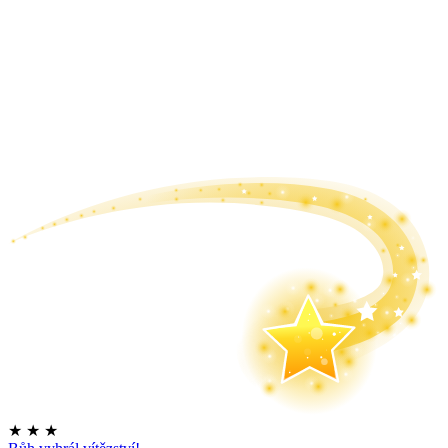
★
★
★