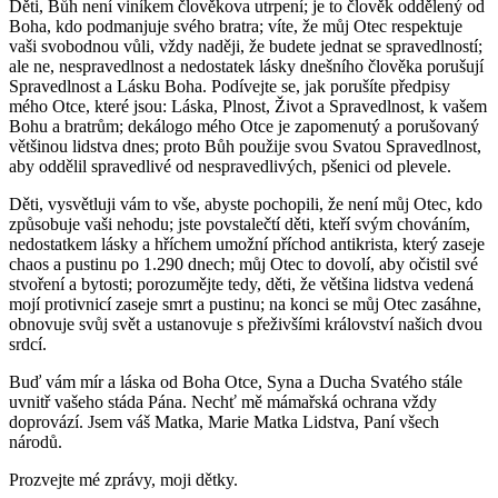
Děti, Bůh není viníkem člověkova utrpení; je to člověk oddělený od
Boha, kdo podmanjuje svého bratra; víte, že můj Otec respektuje
vaši svobodnou vůli, vždy naději, že budete jednat se spravedlností;
ale ne, nespravedlnost a nedostatek lásky dnešního člověka porušují
Spravedlnost a Lásku Boha. Podívejte se, jak porušíte předpisy
mého Otce, které jsou: Láska, Plnost, Život a Spravedlnost, k vašem
Bohu a bratrům; dekálogo mého Otce je zapomenutý a porušovaný
většinou lidstva dnes; proto Bůh použije svou Svatou Spravedlnost,
aby oddělil spravedlivé od nespravedlivých, pšenici od plevele.
Děti, vysvětluji vám to vše, abyste pochopili, že není můj Otec, kdo
způsobuje vaši nehodu; jste povstalečtí děti, kteří svým chováním,
nedostatkem lásky a hříchem umožní příchod antikrista, který zaseje
chaos a pustinu po 1.290 dnech; můj Otec to dovolí, aby očistil své
stvoření a bytosti; porozumějte tedy, děti, že většina lidstva vedená
mojí protivnicí zaseje smrt a pustinu; na konci se můj Otec zasáhne,
obnovuje svůj svět a ustanovuje s přeživšími království našich dvou
srdcí.
Buď vám mír a láska od Boha Otce, Syna a Ducha Svatého stále
uvnitř vašeho stáda Pána. Nechť mě mámařská ochrana vždy
doprovází. Jsem váš Matka, Marie Matka Lidstva, Paní všech
národů.
Prozvejte mé zprávy, moji dětky.