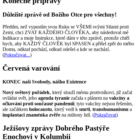
Konečné přípravy
Důležité zprávě od Božího Otce pro všechny!
Předtím, než vypustím svou Ruku se VŠEMI svými Silami proti
Zemi, chci ZVAT KAŽDÉHO ČLOVĚKA, aby následoval mé
Indikace a moje Instrukce, které dám v této zprávě, protože chtěl
bych, aby KAŽDÝ ČLOVĚK byl SPASEN a přišel zpět do mého
Domu, odkud pochází, odkud odešel a kde se nachází.
(
Pokračovat...
)
Červená varování
KONEC naší Svobody, nášho Existence
Nový světový pořádek
, který slouží mému protivníkovi, již začal
ovládat svět, jeho
agenda tyranie
začala s plánem na
vakcíny a
očkování proti současné pandemii
; tyto vakcíny nejsou řešením,
ale začátkem
holocaustu
, který vedl k
smrti
,
transhumanismu
a
implantaci znaménka zvěře
na miliony lidí. (
Pokračovat
)
Ježíšovy zprávy Dobrého Pastýře
Enochovi v Kolumbii