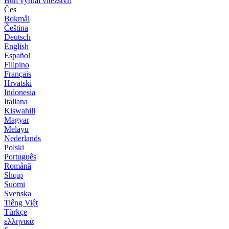
Bůh vyhrál vítězství!
Čes
Bokmål
Čeština
Deutsch
English
Español
Filipino
Français
Hrvatski
Indonesia
Italiana
Kiswahili
Magyar
Melayu
Nederlands
Polski
Português
Română
Shqip
Suomi
Svenska
Tiếng Việt
Türkçe
ελληνικά