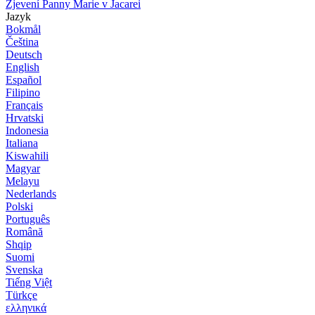
Zjevení Panny Marie v Jacarei
Jazyk
Bokmål
Čeština
Deutsch
English
Español
Filipino
Français
Hrvatski
Indonesia
Italiana
Kiswahili
Magyar
Melayu
Nederlands
Polski
Português
Română
Shqip
Suomi
Svenska
Tiếng Việt
Türkçe
ελληνικά