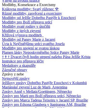
Vítejte na úvodní stránce
Modlitby, Konsekrace a Exorcismy
Královna modlitby: Svatý růženec
🌹
Různé modlitby, zasvěcení a exorcismy
Modlitby od Ježíše Dobrého Pastýře k Enochovi
Modlitby pro Boží přípravu srdcí
Modlitby svaté rodiny v útočišti
Modlitby z jiných zjevení
Křižová výprava modliteb
Modlitby od Panny Marie z Jacarei
Úcta k Nejčistějšímu srdci svatého Josefa
Modlitby pro spojení se svatou láskou
Plamen lásky Neposkvrněného Srdce Panny Marie
†
†
†
Dvacet čtyři hodin utrpení našeho Pána Ježíše Krista
Instrukce pro přípravu léčiv
Medailony a skapulíře
Zázračné obrazy
Zprávy z nebe
Nejnovější zprávy
Ježíšovy zprávy Dobrého Pastýře Enochovi v Kolumbii
Mariánské zjevení Luz de Marii, Argentina
Zprávy Anně v Mellatz/Goettingen, Německo
Zprávy pro Marii pro Boží přípravu srdcí, Německo
Zprávy pro Marca Tadeua Teixeiru v Jacareí SP, Brazílie
Zprávy pro Edsona Glaubera v Itapiranga AM, Brazílie