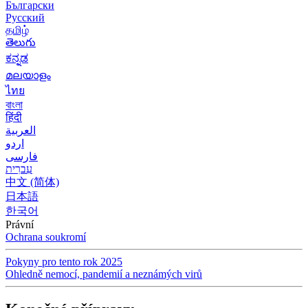
Български
Русский
தமிழ்
తెలుగు
ಕನ್ನಡ
മലയാളം
ไทย
বাংলা
हिंदी
العربية
اردو
فارسی
עִברִית
中文 (简体)
日本語
한국어
Právní
Ochrana soukromí
Pokyny pro tento rok 2025
Ohledně nemocí, pandemií a neznámých virů