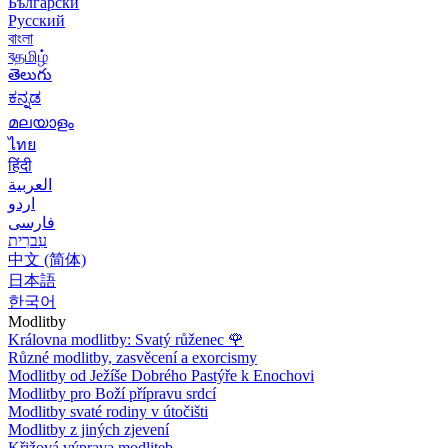
Български
Русский
বাংলা
বதமிழ்
తెలుగు
ಕನ್ನಡ
മലയാളം
ไทย
हिंदी
العربية
اردو
فارسی
עִברִית
中文 (简体)
日本語
한국어
Modlitby
Královna modlitby: Svatý růženec
🌹
Různé modlitby, zasvěcení a exorcismy
Modlitby od Ježíše Dobrého Pastýře k Enochovi
Modlitby pro Boží přípravu srdcí
Modlitby svaté rodiny v útočišti
Modlitby z jiných zjevení
Křižová výprava modliteb