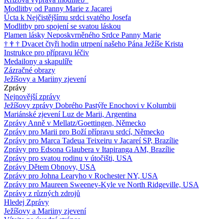
Modlitby od Panny Marie z Jacarei
Úcta k Nejčistějšímu srdci svatého Josefa
Modlitby pro spojení se svatou láskou
Plamen lásky Neposkvrněného Srdce Panny Marie
†
†
†
Dvacet čtyři hodin utrpení našeho Pána Ježíše Krista
Instrukce pro přípravu léčiv
Medailony a skapulíře
Zázračné obrazy
Ježíšovy a Mariiny zjevení
Zprávy
Nejnovější zprávy
Ježíšovy zprávy Dobrého Pastýře Enochovi v Kolumbii
Mariánské zjevení Luz de Marii, Argentina
Zprávy Anně v Mellatz/Goettingen, Německo
Zprávy pro Marii pro Boží přípravu srdcí, Německo
Zprávy pro Marca Tadeua Teixeiru v Jacareí SP, Brazílie
Zprávy pro Edsona Glaubera v Itapiranga AM, Brazílie
Zprávy pro svatou rodinu v útočišti, USA
Zprávy Dětem Obnovy, USA
Zprávy pro Johna Learyho v Rochester NY, USA
Zprávy pro Maureen Sweeney-Kyle ve North Ridgeville, USA
Zprávy z různých zdrojů
Hledej Zprávy
Ježíšovy a Mariiny zjevení