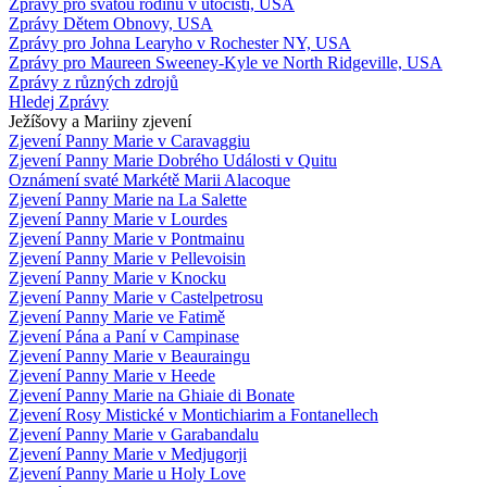
Zprávy pro svatou rodinu v útočišti, USA
Zprávy Dětem Obnovy, USA
Zprávy pro Johna Learyho v Rochester NY, USA
Zprávy pro Maureen Sweeney-Kyle ve North Ridgeville, USA
Zprávy z různých zdrojů
Hledej Zprávy
Ježíšovy a Mariiny zjevení
Zjevení Panny Marie v Caravaggiu
Zjevení Panny Marie Dobrého Události v Quitu
Oznámení svaté Markétě Marii Alacoque
Zjevení Panny Marie na La Salette
Zjevení Panny Marie v Lourdes
Zjevení Panny Marie v Pontmainu
Zjevení Panny Marie v Pellevoisin
Zjevení Panny Marie v Knocku
Zjevení Panny Marie v Castelpetrosu
Zjevení Panny Marie ve Fatimě
Zjevení Pána a Paní v Campinase
Zjevení Panny Marie v Beauraingu
Zjevení Panny Marie v Heede
Zjevení Panny Marie na Ghiaie di Bonate
Zjevení Rosy Mistické v Montichiarim a Fontanellech
Zjevení Panny Marie v Garabandalu
Zjevení Panny Marie v Medjugorji
Zjevení Panny Marie u Holy Love