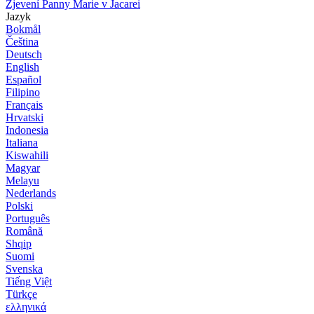
Zjevení Panny Marie v Jacarei
Jazyk
Bokmål
Čeština
Deutsch
English
Español
Filipino
Français
Hrvatski
Indonesia
Italiana
Kiswahili
Magyar
Melayu
Nederlands
Polski
Português
Română
Shqip
Suomi
Svenska
Tiếng Việt
Türkçe
ελληνικά