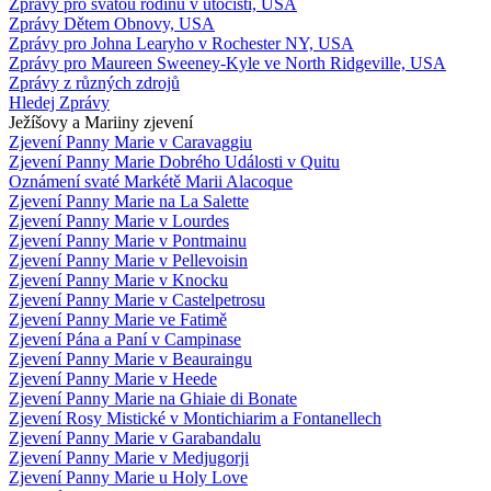
Zprávy pro svatou rodinu v útočišti, USA
Zprávy Dětem Obnovy, USA
Zprávy pro Johna Learyho v Rochester NY, USA
Zprávy pro Maureen Sweeney-Kyle ve North Ridgeville, USA
Zprávy z různých zdrojů
Hledej Zprávy
Ježíšovy a Mariiny zjevení
Zjevení Panny Marie v Caravaggiu
Zjevení Panny Marie Dobrého Události v Quitu
Oznámení svaté Markétě Marii Alacoque
Zjevení Panny Marie na La Salette
Zjevení Panny Marie v Lourdes
Zjevení Panny Marie v Pontmainu
Zjevení Panny Marie v Pellevoisin
Zjevení Panny Marie v Knocku
Zjevení Panny Marie v Castelpetrosu
Zjevení Panny Marie ve Fatimě
Zjevení Pána a Paní v Campinase
Zjevení Panny Marie v Beauraingu
Zjevení Panny Marie v Heede
Zjevení Panny Marie na Ghiaie di Bonate
Zjevení Rosy Mistické v Montichiarim a Fontanellech
Zjevení Panny Marie v Garabandalu
Zjevení Panny Marie v Medjugorji
Zjevení Panny Marie u Holy Love