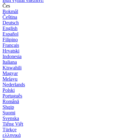
Bůh vyhrál vítězství!
Čes
Bokmål
Čeština
Deutsch
English
Español
Filipino
Français
Hrvatski
Indonesia
Italiana
Kiswahili
Magyar
Melayu
Nederlands
Polski
Português
Română
Shqip
Suomi
Svenska
Tiếng Việt
Türkçe
ελληνικά