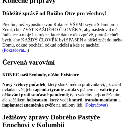
Konečné přípravy
Důležité zprávě od Božího Otce pro všechny!
Předtím, než vypustím svou Ruku se VŠEMI svými Silami proti
Zemi, chci ZVAT KAŽDÉHO ČLOVĚKA, aby následoval mé
Indikace a moje Instrukce, které dám v této zprávě, protože chtěl
bych, aby KAŽDÝ ČLOVĚK byl SPASEN a přišel zpět do mého
Domu, odkud pochází, odkud odešel a kde se nachází.
(
Pokračovat...
)
Červená varování
KONEC naší Svobody, nášho Existence
Nový světový pořádek
, který slouží mému protivníkovi, již začal
ovládat svět, jeho
agenda tyranie
začala s plánem na
vakcíny a
očkování proti současné pandemii
; tyto vakcíny nejsou řešením,
ale začátkem
holocaustu
, který vedl k
smrti
,
transhumanismu
a
implantaci znaménka zvěře
na miliony lidí. (
Pokračovat
)
Ježíšovy zprávy Dobrého Pastýře
Enochovi v Kolumbii