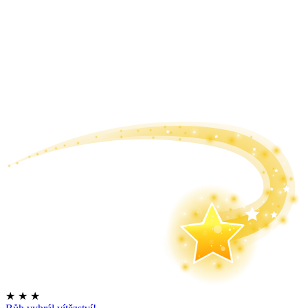
★
★
★