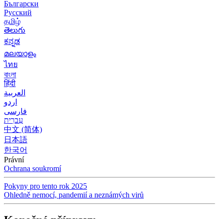
Български
Русский
தமிழ்
తెలుగు
ಕನ್ನಡ
മലയാളം
ไทย
বাংলা
हिंदी
العربية
اردو
فارسی
עִברִית
中文 (简体)
日本語
한국어
Právní
Ochrana soukromí
Pokyny pro tento rok 2025
Ohledně nemocí, pandemií a neznámých virů