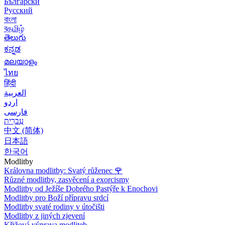
Български
Русский
বাংলা
বதமிழ்
తెలుగు
ಕನ್ನಡ
മലയാളം
ไทย
हिंदी
العربية
اردو
فارسی
עִברִית
中文 (简体)
日本語
한국어
Modlitby
Královna modlitby: Svatý růženec
🌹
Různé modlitby, zasvěcení a exorcismy
Modlitby od Ježíše Dobrého Pastýře k Enochovi
Modlitby pro Boží přípravu srdcí
Modlitby svaté rodiny v útočišti
Modlitby z jiných zjevení
Křižová výprava modliteb