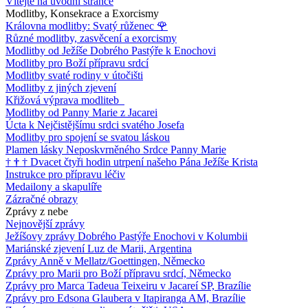
Vítejte na úvodní stránce
Modlitby, Konsekrace a Exorcismy
Královna modlitby: Svatý růženec
🌹
Různé modlitby, zasvěcení a exorcismy
Modlitby od Ježíše Dobrého Pastýře k Enochovi
Modlitby pro Boží přípravu srdcí
Modlitby svaté rodiny v útočišti
Modlitby z jiných zjevení
Křižová výprava modliteb
Modlitby od Panny Marie z Jacarei
Úcta k Nejčistějšímu srdci svatého Josefa
Modlitby pro spojení se svatou láskou
Plamen lásky Neposkvrněného Srdce Panny Marie
†
†
†
Dvacet čtyři hodin utrpení našeho Pána Ježíše Krista
Instrukce pro přípravu léčiv
Medailony a skapulíře
Zázračné obrazy
Zprávy z nebe
Nejnovější zprávy
Ježíšovy zprávy Dobrého Pastýře Enochovi v Kolumbii
Mariánské zjevení Luz de Marii, Argentina
Zprávy Anně v Mellatz/Goettingen, Německo
Zprávy pro Marii pro Boží přípravu srdcí, Německo
Zprávy pro Marca Tadeua Teixeiru v Jacareí SP, Brazílie
Zprávy pro Edsona Glaubera v Itapiranga AM, Brazílie