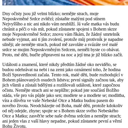
Dny očisty jsou již velmi blízko; nemějte strach, moje
Neposkvrněné Srdce zvítězí; zůstaňte malými pod stínem
Nejvyššího a nic ani nikdo vám neublíží. Já vaše matka vás budu
chránit a péči o vás mít, pokud zůstanete spojeni s Bohem skrze
moje Neposkvrněné Srdce; znovu vám říkám, že žádný smrtelník
nebude vyjmut, ani ti jím zvolení, protože můj protivník je napadne
silněji; ale nemějte strach, pokud mě zavoláte a svázáte své malé
srdce se mojim Neposkvrněným Srdcem, neměli byste co obávat.
Proto, mé děti, buďte připraveni na noc a její tma je již blízko začít.
Události a znamení, které nikdy předtím žádné oko nevidělo, se
budou odehrávat na nebi i na zemi jako oznámení toho, že hodina
Boží Spravedlnosti začala. Tento rok, malé děti, bude rozhodující v
Bohem plánovaných osudech lidstva; první signály začnou tak, aby
jich všimli a zůstali bdělými a rozlišovali události, které započnou
očistu. Nemějte strach ani se neplížte; pokud jste součástí Božího
stáda, vše pro vás půjde jako sen; modlete se a modlete se; modlitba,
víra a důvěra ve vaše Nebeské Otce a Matku budou pasem do
nového života. Neodcházejte od Boha, malé děti, protože kdokoliv
od něj odejde, zhyne; spojte se s Bohem skrze svého Nebeského
Otce a Matku; zasvěťte sebe naše dvěma srdcům a nemějte strach;
ani jeden vlas z vaší hlavy nepadne, pokud zůstanete pevní a věrní
Bohu Životu.