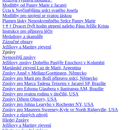
Modlitby od Panny Marie z Jacarei
Úcta k Nejčistějšímu srdci svatého Josefa
Modlitby pro spojení se svatou láskou
Plamen lásky Neposkvrněného Srdce Panny Marie
†
†
†
Dvacet čtyři hodin utrpení našeho Pána Ježíše Krista
Instrukce pro přípravu léčiv
Medailony a skapulíře
Zázračné obrazy
Ježíšovy a Mariiny zjevení
Zprávy
Nejnovější zprávy
Ježíšovy zprávy Dobrého Pastýře Enochovi v Kolumbii
Mariánské zjevení Luz de Marii, Argentina
Zprávy Anně v Mellatz/Goettingen, Německo
Zprávy pro Marii pro Boží přípravu srdcí, Německo
Zprávy pro Marca Tadeua Teixeiru v Jacareí SP, Brazílie
Zprávy pro Edsona Glaubera v Itapiranga AM, Brazílie
Zprávy pro svatou rodinu v útočišti, USA
Zprávy Dětem Obnovy, USA
Zprávy pro Johna Learyho v Rochester NY, USA
Zprávy pro Maureen Sweeney-Kyle ve North Ridgeville, USA
Zprávy z různých zdrojů
Hledej Zprávy
Ježíšovy a Mariiny zjevení