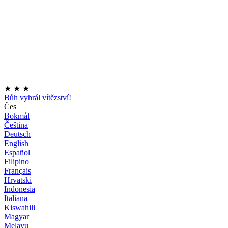
★
★
★
Bůh vyhrál vítězství!
Čes
Bokmål
Čeština
Deutsch
English
Español
Filipino
Français
Hrvatski
Indonesia
Italiana
Kiswahili
Magyar
Melayu