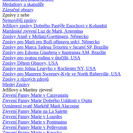
Medailony a skapulíře
Zázračné obrazy
Zprávy z nebe
Nejnovější zprávy
Ježíšovy zprávy Dobrého Pastýře Enochovi v Kolumbii
Mariánské zjevení Luz de Marii, Argentina
Zprávy Anně v Mellatz/Goettingen, Německo
Zprávy pro Marii pro Boží přípravu srdcí, Německo
Zprávy pro Marca Tadeua Teixeiru v Jacareí SP, Brazílie
Zprávy pro Edsona Glaubera v Itapiranga AM, Brazílie
Zprávy pro svatou rodinu v útočišti, USA
Zprávy Dětem Obnovy, USA
Zprávy pro Johna Learyho v Rochester NY, USA
Zprávy pro Maureen Sweeney-Kyle ve North Ridgeville, USA
Zprávy z různých zdrojů
Hledej Zprávy
Ježíšovy a Mariiny zjevení
Zjevení Panny Marie v Caravaggiu
Zjevení Panny Marie Dobrého Události v Quitu
Oznámení svaté Markétě Marii Alacoque
Zjevení Panny Marie na La Salette
Zjevení Panny Marie v Lourdes
Zjevení Panny Marie v Pontmainu
Zjevení Panny Marie v Pellevoisin
Zjevení Panny Marie v Knocku