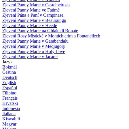
Zjevení Panny Marie v Castelpetrosu
Zjevení Panny Marie ve Fatimě
Zjevení Pána a Paní v Campinase
Zjevení Panny Marie v Beauraingu
Zjevení Panny Marie v Heede
Zjevení Panny Marie na Ghiaie di Bonate
Zjevení Rosy Mistické v Montichiarim a Fontanellech
Zjevení Panny Marie v Garabandalu
Zjevení Panny Marie v Medjugorji
Zjevení Panny Marie u Holy Love
Zjevení Panny Marie v Jacarei
Jazyk
Bokmål
Čeština
Deutsch
English
Español
Filipino
Français
Hrvatski
Indonesia
Italiana
Kiswahili
Magyar