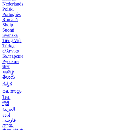
Nederlands
Polski
Português
Română
Shqip
Suomi
Svenska
Tiếng Việt
Türkçe
ελληνικά
Български
Русский
বাংলা
বதமிழ்
తెలుగు
ಕನ್ನಡ
മലയാളം
ไทย
हिंदी
العربية
اردو
فارسی
עִברִית