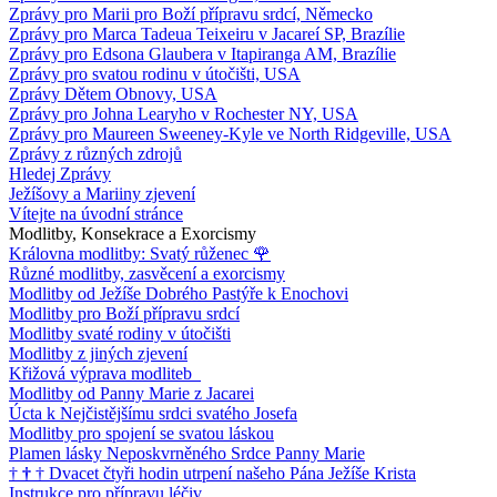
Zprávy pro Marii pro Boží přípravu srdcí, Německo
Zprávy pro Marca Tadeua Teixeiru v Jacareí SP, Brazílie
Zprávy pro Edsona Glaubera v Itapiranga AM, Brazílie
Zprávy pro svatou rodinu v útočišti, USA
Zprávy Dětem Obnovy, USA
Zprávy pro Johna Learyho v Rochester NY, USA
Zprávy pro Maureen Sweeney-Kyle ve North Ridgeville, USA
Zprávy z různých zdrojů
Hledej Zprávy
Ježíšovy a Mariiny zjevení
Vítejte na úvodní stránce
Modlitby, Konsekrace a Exorcismy
Královna modlitby: Svatý růženec
🌹
Různé modlitby, zasvěcení a exorcismy
Modlitby od Ježíše Dobrého Pastýře k Enochovi
Modlitby pro Boží přípravu srdcí
Modlitby svaté rodiny v útočišti
Modlitby z jiných zjevení
Křižová výprava modliteb
Modlitby od Panny Marie z Jacarei
Úcta k Nejčistějšímu srdci svatého Josefa
Modlitby pro spojení se svatou láskou
Plamen lásky Neposkvrněného Srdce Panny Marie
†
†
†
Dvacet čtyři hodin utrpení našeho Pána Ježíše Krista
Instrukce pro přípravu léčiv