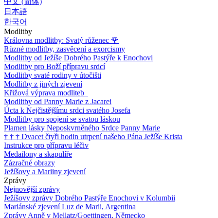
中文 (简体)
日本語
한국어
Modlitby
Královna modlitby: Svatý růženec
🌹
Různé modlitby, zasvěcení a exorcismy
Modlitby od Ježíše Dobrého Pastýře k Enochovi
Modlitby pro Boží přípravu srdcí
Modlitby svaté rodiny v útočišti
Modlitby z jiných zjevení
Křižová výprava modliteb
Modlitby od Panny Marie z Jacarei
Úcta k Nejčistějšímu srdci svatého Josefa
Modlitby pro spojení se svatou láskou
Plamen lásky Neposkvrněného Srdce Panny Marie
†
†
†
Dvacet čtyři hodin utrpení našeho Pána Ježíše Krista
Instrukce pro přípravu léčiv
Medailony a skapulíře
Zázračné obrazy
Ježíšovy a Mariiny zjevení
Zprávy
Nejnovější zprávy
Ježíšovy zprávy Dobrého Pastýře Enochovi v Kolumbii
Mariánské zjevení Luz de Marii, Argentina
Zprávy Anně v Mellatz/Goettingen, Německo