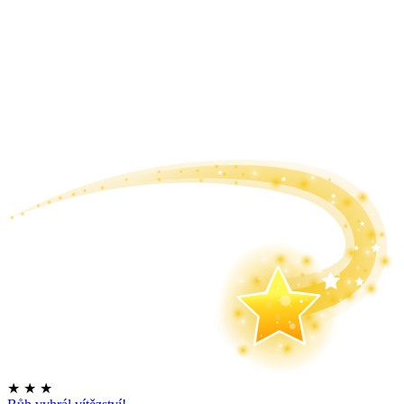
★
★
★