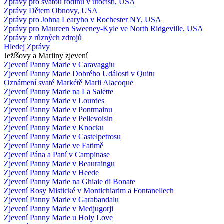
Zprávy pro svatou rodinu v útočišti, USA
Zprávy Dětem Obnovy, USA
Zprávy pro Johna Learyho v Rochester NY, USA
Zprávy pro Maureen Sweeney-Kyle ve North Ridgeville, USA
Zprávy z různých zdrojů
Hledej Zprávy
Ježíšovy a Mariiny zjevení
Zjevení Panny Marie v Caravaggiu
Zjevení Panny Marie Dobrého Události v Quitu
Oznámení svaté Markétě Marii Alacoque
Zjevení Panny Marie na La Salette
Zjevení Panny Marie v Lourdes
Zjevení Panny Marie v Pontmainu
Zjevení Panny Marie v Pellevoisin
Zjevení Panny Marie v Knocku
Zjevení Panny Marie v Castelpetrosu
Zjevení Panny Marie ve Fatimě
Zjevení Pána a Paní v Campinase
Zjevení Panny Marie v Beauraingu
Zjevení Panny Marie v Heede
Zjevení Panny Marie na Ghiaie di Bonate
Zjevení Rosy Mistické v Montichiarim a Fontanellech
Zjevení Panny Marie v Garabandalu
Zjevení Panny Marie v Medjugorji
Zjevení Panny Marie u Holy Love