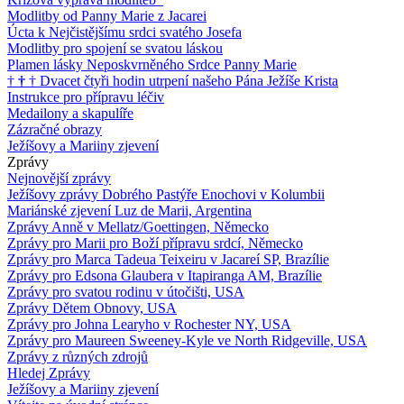
Modlitby od Panny Marie z Jacarei
Úcta k Nejčistějšímu srdci svatého Josefa
Modlitby pro spojení se svatou láskou
Plamen lásky Neposkvrněného Srdce Panny Marie
†
†
†
Dvacet čtyři hodin utrpení našeho Pána Ježíše Krista
Instrukce pro přípravu léčiv
Medailony a skapulíře
Zázračné obrazy
Ježíšovy a Mariiny zjevení
Zprávy
Nejnovější zprávy
Ježíšovy zprávy Dobrého Pastýře Enochovi v Kolumbii
Mariánské zjevení Luz de Marii, Argentina
Zprávy Anně v Mellatz/Goettingen, Německo
Zprávy pro Marii pro Boží přípravu srdcí, Německo
Zprávy pro Marca Tadeua Teixeiru v Jacareí SP, Brazílie
Zprávy pro Edsona Glaubera v Itapiranga AM, Brazílie
Zprávy pro svatou rodinu v útočišti, USA
Zprávy Dětem Obnovy, USA
Zprávy pro Johna Learyho v Rochester NY, USA
Zprávy pro Maureen Sweeney-Kyle ve North Ridgeville, USA
Zprávy z různých zdrojů
Hledej Zprávy
Ježíšovy a Mariiny zjevení