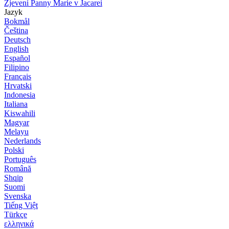
Zjevení Panny Marie v Jacarei
Jazyk
Bokmål
Čeština
Deutsch
English
Español
Filipino
Français
Hrvatski
Indonesia
Italiana
Kiswahili
Magyar
Melayu
Nederlands
Polski
Português
Română
Shqip
Suomi
Svenska
Tiếng Việt
Türkçe
ελληνικά