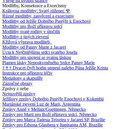
Vítejte na úvodní stránce
Modlitby, Konsekrace a Exorcismy
Královna modlitby: Svatý růženec
🌹
Různé modlitby, zasvěcení a exorcismy
Modlitby od Ježíše Dobrého Pastýře k Enochovi
Modlitby pro Boží přípravu srdcí
Modlitby svaté rodiny v útočišti
Modlitby z jiných zjevení
Křižová výprava modliteb
Modlitby od Panny Marie z Jacarei
Úcta k Nejčistějšímu srdci svatého Josefa
Modlitby pro spojení se svatou láskou
Plamen lásky Neposkvrněného Srdce Panny Marie
†
†
†
Dvacet čtyři hodin utrpení našeho Pána Ježíše Krista
Instrukce pro přípravu léčiv
Medailony a skapulíře
Zázračné obrazy
Zprávy z nebe
Nejnovější zprávy
Ježíšovy zprávy Dobrého Pastýře Enochovi v Kolumbii
Mariánské zjevení Luz de Marii, Argentina
Zprávy Anně v Mellatz/Goettingen, Německo
Zprávy pro Marii pro Boží přípravu srdcí, Německo
Zprávy pro Marca Tadeua Teixeiru v Jacareí SP, Brazílie
Zprávy pro Edsona Glaubera v Itapiranga AM, Brazílie