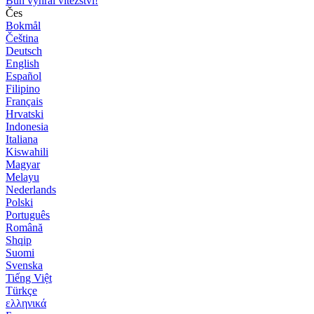
Bůh vyhrál vítězství!
Čes
Bokmål
Čeština
Deutsch
English
Español
Filipino
Français
Hrvatski
Indonesia
Italiana
Kiswahili
Magyar
Melayu
Nederlands
Polski
Português
Română
Shqip
Suomi
Svenska
Tiếng Việt
Türkçe
ελληνικά