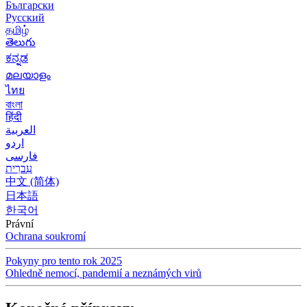
Български
Русский
தமிழ்
తెలుగు
ಕನ್ನಡ
മലയാളം
ไทย
বাংলা
हिंदी
العربية
اردو
فارسی
עִברִית
中文 (简体)
日本語
한국어
Právní
Ochrana soukromí
Pokyny pro tento rok 2025
Ohledně nemocí, pandemií a neznámých virů