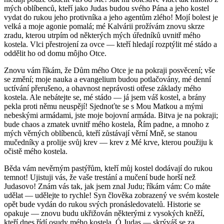
mých oblíbenců, kteří jako Judas budou svého Pána a jeho kostel
vydat do rukou jeho protivníka a jeho agentům zlého! Mojí bolest je
velká a moje agonie pomalá; mé Kalvárii prožívám znovu skrze
zradu, kterou utrpím od některých mých úředníků uvnitř mého
kostela. Vlci přestrojení za ovce — kteří hledají rozptýlit mé stádo a
oddělit ho od domu môjho Otce.
Znovu vám říkám, že Dům mého Otce je na pokraji posvěcení; vše
se změní; moje nauka a evangelium budou potlačovány, mé denní
uctívání přerušeno, a ohavnost neprávosti otřese základy mého
kostela. Ale nebátejte se, mé stádo — já jsem váš kostel, a brány
pekla proti němu neuspějí! Sjednoťte se s Mou Matkou a mými
nebeskými armádami, jste moje bojovní armáda. Bitva je na pokraji;
bude chaos a zmatek uvnitř mého kostela, Řím padne, a mnoho z
mých věrných oblíbenců, kteří zůstávají věrní Mně, se stanou
mučedníky a prolije svůj krev — krev z Mé krve, kterou použiju k
očistě mého kostela.
Běda vám nevěrným pastýřům, kteří můj kostel dodávají do rukou
temnot! Ujistuji vás, že vaše trestání a mučení bude horší než
Judasovo! Znám vás tak, jak jsem znal Judu; říkám vám: Co máte
udělat — udělejte to rychle! Syn člověka zobrazený ve svém kostele
opět bude vydán do rukou svých pronásledovatelů. Historie se
opakuje — znovu budu ukřižován některými z vysokých kněží,
kteří dnes řídí osudy mého kostela. Ó Judas — skrýváš se za