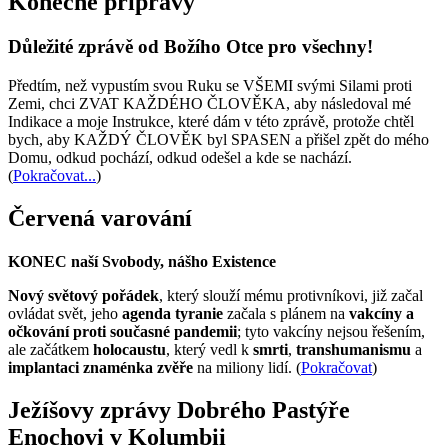
Konečné přípravy
Důležité zprávě od Božího Otce pro všechny!
Předtím, než vypustím svou Ruku se VŠEMI svými Silami proti
Zemi, chci ZVAT KAŽDÉHO ČLOVĚKA, aby následoval mé
Indikace a moje Instrukce, které dám v této zprávě, protože chtěl
bych, aby KAŽDÝ ČLOVĚK byl SPASEN a přišel zpět do mého
Domu, odkud pochází, odkud odešel a kde se nachází.
(
Pokračovat...
)
Červená varování
KONEC naší Svobody, nášho Existence
Nový světový pořádek
, který slouží mému protivníkovi, již začal
ovládat svět, jeho
agenda tyranie
začala s plánem na
vakcíny a
očkování proti současné pandemii
; tyto vakcíny nejsou řešením,
ale začátkem
holocaustu
, který vedl k
smrti
,
transhumanismu
a
implantaci znaménka zvěře
na miliony lidí. (
Pokračovat
)
Ježíšovy zprávy Dobrého Pastýře
Enochovi v Kolumbii