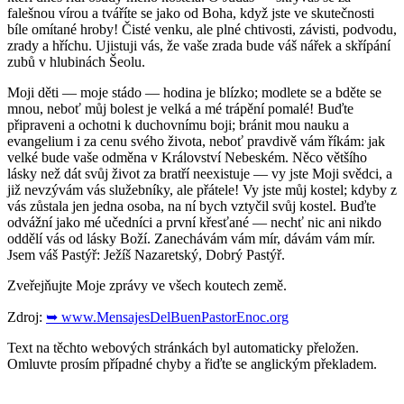
falešnou vírou a tváříte se jako od Boha, když jste ve skutečnosti
bíle omítané hroby! Čisté venku, ale plné chtivosti, závisti, podvodu,
zrady a hříchu. Ujistuji vás, že vaše zrada bude váš nářek a skřípání
zubů v hlubinách Šeolu.
Moji děti — moje stádo — hodina je blízko; modlete se a bděte se
mnou, neboť můj bolest je velká a mé trápění pomalé! Buďte
připraveni a ochotni k duchovnímu boji; bránit mou nauku a
evangelium i za cenu svého života, neboť pravdivě vám říkám: jak
velké bude vaše odměna v Království Nebeském. Něco většího
lásky než dát svůj život za bratří neexistuje — vy jste Moji svědci, a
již nevzývám vás služebníky, ale přátele! Vy jste můj kostel; kdyby z
vás zůstala jen jedna osoba, na ní bych vztyčil svůj kostel. Buďte
odvážní jako mé učedníci a první křesťané — nechť nic ani nikdo
oddělí vás od lásky Boží. Zanechávám vám mír, dávám vám mír.
Jsem váš Pastýř: Ježíš Nazaretský, Dobrý Pastýř.
Zveřejňujte Moje zprávy ve všech koutech země.
Zdroj:
➥ www.MensajesDelBuenPastorEnoc.org
Text na těchto webových stránkách byl automaticky přeložen.
Omluvte prosím případné chyby a řiďte se anglickým překladem.