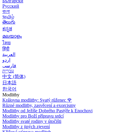
Български
Русский
বাংলা
বதமிழ்
తెలుగు
ಕನ್ನಡ
മലയാളം
ไทย
हिंदी
العربية
اردو
فارسی
עִברִית
中文 (简体)
日本語
한국어
Modlitby
Královna modlitby: Svatý růženec
🌹
Různé modlitby, zasvěcení a exorcismy
Modlitby od Ježíše Dobrého Pastýře k Enochovi
Modlitby pro Boží přípravu srdcí
Modlitby svaté rodiny v útočišti
Modlitby z jiných zjevení
Křižová výprava modliteb