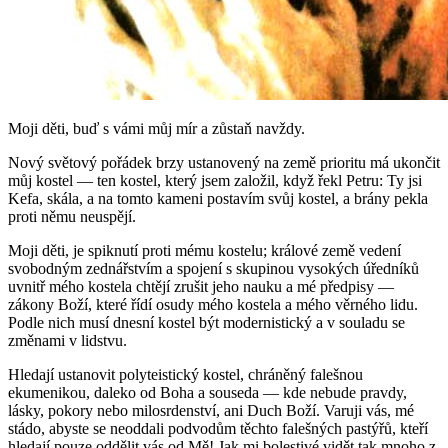
Moji děti, buď s vámi můj mír a zůstaň navždy.
Nový světový pořádek brzy ustanovený na země prioritu má ukončit
můj kostel — ten kostel, který jsem založil, když řekl Petru: Ty jsi
Kefa, skála, a na tomto kameni postavím svůj kostel, a brány pekla
proti němu neuspějí.
Moji děti, je spiknutí proti mému kostelu; králové země vedení
svobodným zednářstvím a spojení s skupinou vysokých úředníků
uvnitř mého kostela chtějí zrušit jeho nauku a mé předpisy —
zákony Boží, které řídí osudy mého kostela a mého věrného lidu.
Podle nich musí dnesní kostel být modernistický a v souladu se
změnami v lidstvu.
Hledají ustanovit polyteistický kostel, chráněný falešnou
ekumenikou, daleko od Boha a souseda — kde nebude pravdy,
lásky, pokory nebo milosrdenství, ani Duch Boží. Varuji vás, mé
stádo, abyste se neoddali podvodům těchto falešných pastýřů, kteří
hledají pouze oddělit vás od Mě! Jak mi bolestivé vidět tak mnoho z