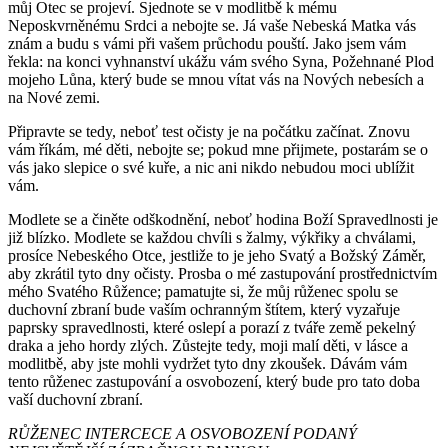
můj Otec se projeví. Sjednote se v modlitbě k mému
Neposkvrněnému Srdci a nebojte se. Já vaše Nebeská Matka vás
znám a budu s vámi při vašem průchodu pouští. Jako jsem vám
řekla: na konci vyhnanství ukážu vám svého Syna, Požehnané Plod
mojeho Lůna, který bude se mnou vítat vás na Nových nebesích a
na Nové zemi.
Připravte se tedy, neboť test očisty je na počátku začínat. Znovu
vám říkám, mé děti, nebojte se; pokud mne přijmete, postarám se o
vás jako slepice o své kuře, a nic ani nikdo nebudou moci ublížit
vám.
Modlete se a činěte odškodnění, neboť hodina Boží Spravedlnosti je
již blízko. Modlete se každou chvíli s žalmy, výkřiky a chválami,
prosíce Nebeského Otce, jestliže to je jeho Svatý a Božský Záměr,
aby zkrátil tyto dny očisty. Prosba o mé zastupování prostřednictvím
mého Svatého Růžence; pamatujte si, že můj růženec spolu se
duchovní zbraní bude vaším ochranným štítem, který vyzařuje
paprsky spravedlnosti, které oslepí a porazí z tváře země pekelný
draka a jeho hordy zlých. Zůstejte tedy, moji malí děti, v lásce a
modlitbě, aby jste mohli vydržet tyto dny zkoušek. Dávám vám
tento růženec zastupování a osvobození, který bude pro tato doba
vaší duchovní zbraní.
RŮŽENEC INTERCECE A OSVOBOZENÍ PODANÝ