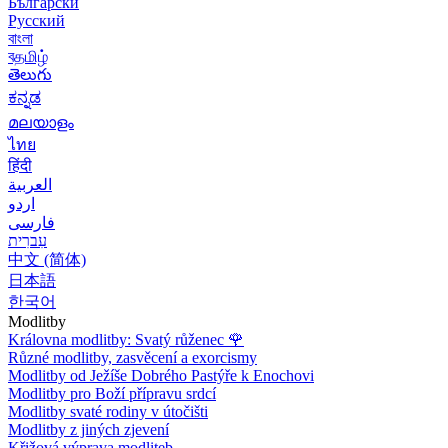
Български
Русский
বাংলা
বதமிழ்
తెలుగు
ಕನ್ನಡ
മലയാളം
ไทย
हिंदी
العربية
اردو
فارسی
עִברִית
中文 (简体)
日本語
한국어
Modlitby
Královna modlitby: Svatý růženec
🌹
Různé modlitby, zasvěcení a exorcismy
Modlitby od Ježíše Dobrého Pastýře k Enochovi
Modlitby pro Boží přípravu srdcí
Modlitby svaté rodiny v útočišti
Modlitby z jiných zjevení
Křižová výprava modliteb