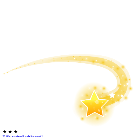
★
★
★