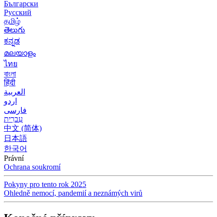
Български
Русский
தமிழ்
తెలుగు
ಕನ್ನಡ
മലയാളം
ไทย
বাংলা
हिंदी
العربية
اردو
فارسی
עִברִית
中文 (简体)
日本語
한국어
Právní
Ochrana soukromí
Pokyny pro tento rok 2025
Ohledně nemocí, pandemií a neznámých virů