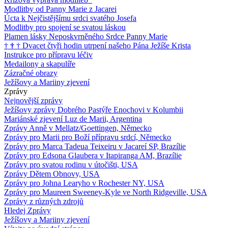
Modlitby od Panny Marie z Jacarei
Úcta k Nejčistějšímu srdci svatého Josefa
Modlitby pro spojení se svatou láskou
Plamen lásky Neposkvrněného Srdce Panny Marie
†
†
†
Dvacet čtyři hodin utrpení našeho Pána Ježíše Krista
Instrukce pro přípravu léčiv
Medailony a skapulíře
Zázračné obrazy
Ježíšovy a Mariiny zjevení
Zprávy
Nejnovější zprávy
Ježíšovy zprávy Dobrého Pastýře Enochovi v Kolumbii
Mariánské zjevení Luz de Marii, Argentina
Zprávy Anně v Mellatz/Goettingen, Německo
Zprávy pro Marii pro Boží přípravu srdcí, Německo
Zprávy pro Marca Tadeua Teixeiru v Jacareí SP, Brazílie
Zprávy pro Edsona Glaubera v Itapiranga AM, Brazílie
Zprávy pro svatou rodinu v útočišti, USA
Zprávy Dětem Obnovy, USA
Zprávy pro Johna Learyho v Rochester NY, USA
Zprávy pro Maureen Sweeney-Kyle ve North Ridgeville, USA
Zprávy z různých zdrojů
Hledej Zprávy
Ježíšovy a Mariiny zjevení