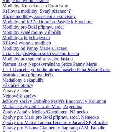
Vítejte na úvodní stránce
Modlitby, Konsekrace a Exorcismy
Královna modlitby: Svatý růženec
🌹
Různé modlitby, zasvěcení a exorcismy
Modlitby od Ježíše Dobrého Pastýře k Enochovi
Modlitby pro Boží přípravu srdcí
Modlitby svaté rodiny v útočišti
Modlitby z jiných zjevení
Křižová výprava modliteb
Modlitby od Panny Marie z Jacarei
Úcta k Nejčistějšímu srdci svatého Josefa
Modlitby pro spojení se svatou láskou
Plamen lásky Neposkvrněného Srdce Panny Marie
†
†
†
Dvacet čtyři hodin utrpení našeho Pána Ježíše Krista
Instrukce pro přípravu léčiv
Medailony a skapulíře
Zázračné obrazy
Zprávy z nebe
Nejnovější zprávy
Ježíšovy zprávy Dobrého Pastýře Enochovi v Kolumbii
Mariánské zjevení Luz de Marii, Argentina
Zprávy Anně v Mellatz/Goettingen, Německo
Zprávy pro Marii pro Boží přípravu srdcí, Německo
Zprávy pro Marca Tadeua Teixeiru v Jacareí SP, Brazílie
Zprávy pro Edsona Glaubera v Itapiranga AM, Brazílie