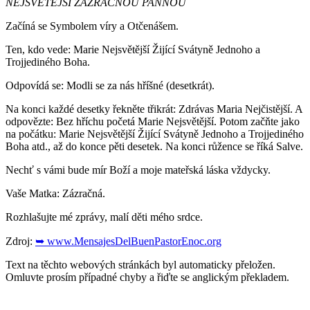
NEJSVĚTĚJŠÍ
ZÁZRAČNOU PANNOU
Začíná se Symbolem víry a Otčenášem.
Ten, kdo vede: Marie Nejsvětější Žijící Svátyně Jednoho a
Trojjediného Boha.
Odpovídá se: Modli se za nás hříšné (desetkrát).
Na konci každé desetky řekněte třikrát: Zdrávas Maria Nejčistější. A
odpovězte: Bez hříchu početá Marie Nejsvětější. Potom začňte jako
na počátku: Marie Nejsvětější Žijící Svátyně Jednoho a Trojjediného
Boha atd., až do konce pěti desetek. Na konci růžence se říká Salve.
Nechť s vámi bude mír Boží a moje mateřská láska vždycky.
Vaše Matka: Zázračná.
Rozhlašujte mé zprávy, malí děti mého srdce.
Zdroj:
➥ www.MensajesDelBuenPastorEnoc.org
Text na těchto webových stránkách byl automaticky přeložen.
Omluvte prosím případné chyby a řiďte se anglickým překladem.