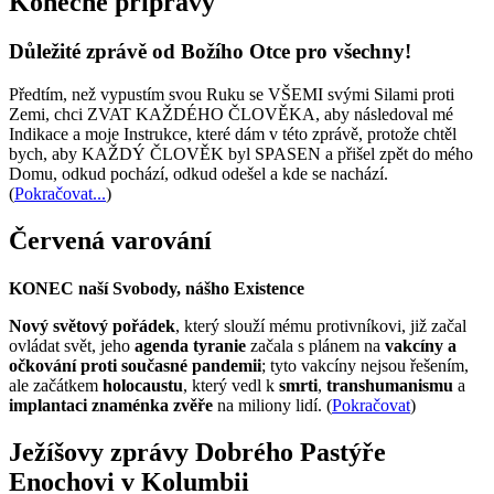
Konečné přípravy
Důležité zprávě od Božího Otce pro všechny!
Předtím, než vypustím svou Ruku se VŠEMI svými Silami proti
Zemi, chci ZVAT KAŽDÉHO ČLOVĚKA, aby následoval mé
Indikace a moje Instrukce, které dám v této zprávě, protože chtěl
bych, aby KAŽDÝ ČLOVĚK byl SPASEN a přišel zpět do mého
Domu, odkud pochází, odkud odešel a kde se nachází.
(
Pokračovat...
)
Červená varování
KONEC naší Svobody, nášho Existence
Nový světový pořádek
, který slouží mému protivníkovi, již začal
ovládat svět, jeho
agenda tyranie
začala s plánem na
vakcíny a
očkování proti současné pandemii
; tyto vakcíny nejsou řešením,
ale začátkem
holocaustu
, který vedl k
smrti
,
transhumanismu
a
implantaci znaménka zvěře
na miliony lidí. (
Pokračovat
)
Ježíšovy zprávy Dobrého Pastýře
Enochovi v Kolumbii