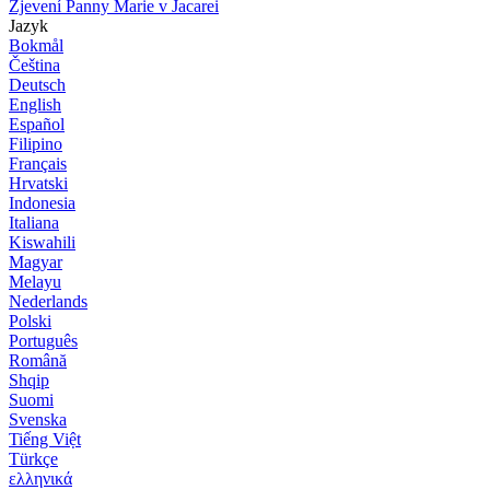
Zjevení Panny Marie v Jacarei
Jazyk
Bokmål
Čeština
Deutsch
English
Español
Filipino
Français
Hrvatski
Indonesia
Italiana
Kiswahili
Magyar
Melayu
Nederlands
Polski
Português
Română
Shqip
Suomi
Svenska
Tiếng Việt
Türkçe
ελληνικά