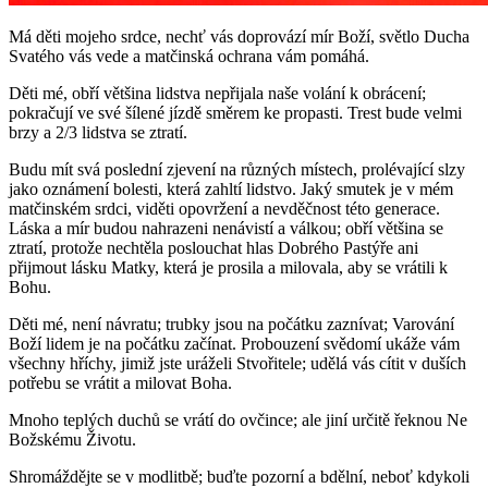
Má děti mojeho srdce, nechť vás doprovází mír Boží, světlo Ducha
Svatého vás vede a matčinská ochrana vám pomáhá.
Děti mé, obří většina lidstva nepřijala naše volání k obrácení;
pokračují ve své šílené jízdě směrem ke propasti. Trest bude velmi
brzy a 2/3 lidstva se ztratí.
Budu mít svá poslední zjevení na různých místech, prolévající slzy
jako oznámení bolesti, která zahltí lidstvo. Jaký smutek je v mém
matčinském srdci, viděti opovržení a nevděčnost této generace.
Láska a mír budou nahrazeni nenávistí a válkou; obří většina se
ztratí, protože nechtěla poslouchat hlas Dobrého Pastýře ani
přijmout lásku Matky, která je prosila a milovala, aby se vrátili k
Bohu.
Děti mé, není návratu; trubky jsou na počátku zaznívat; Varování
Boží lidem je na počátku začínat. Probouzení svědomí ukáže vám
všechny hříchy, jimiž jste uráželi Stvořitele; udělá vás cítit v duších
potřebu se vrátit a milovat Boha.
Mnoho teplých duchů se vrátí do ovčince; ale jiní určitě řeknou Ne
Božskému Životu.
Shromáždějte se v modlitbě; buďte pozorní a bdělní, neboť kdykoli