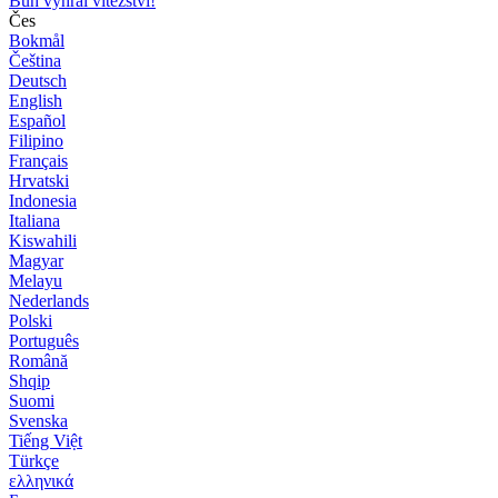
Bůh vyhrál vítězství!
Čes
Bokmål
Čeština
Deutsch
English
Español
Filipino
Français
Hrvatski
Indonesia
Italiana
Kiswahili
Magyar
Melayu
Nederlands
Polski
Português
Română
Shqip
Suomi
Svenska
Tiếng Việt
Türkçe
ελληνικά