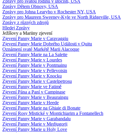
Zprávy pro svatou rodinu v útočišti, USA
Zprávy Dětem Obnovy, USA
Zprávy pro Johna Learyho v Rochester NY, USA
Zprávy pro Maureen Sweeney-Kyle ve North Ridgeville, USA
Zprávy z různých zdrojů
Hledej Zprávy
Ježíšovy a Mariiny zjevení
Zjevení Panny Marie v Caravaggiu
Zjevení Panny Marie Dobrého Události v Quitu
Oznámení svaté Markétě Marii Alacoque
Zjevení Panny Marie na La Salette
Zjevení Panny Marie v Lourdes
Zjevení Panny Marie v Pontmainu
Zjevení Panny Marie v Pellevoisin
Zjevení Panny Marie v Knocku
Zjevení Panny Marie v Castelpetrosu
Zjevení Panny Marie ve Fatimě
Zjevení Pána a Paní v Campinase
Zjevení Panny Marie v Beauraingu
Zjevení Panny Marie v Heede
Zjevení Panny Marie na Ghiaie di Bonate
Zjevení Rosy Mistické v Montichiarim a Fontanellech
Zjevení Panny Marie v Garabandalu
Zjevení Panny Marie v Medjugorji
Zjevení Panny Marie u Holy Love