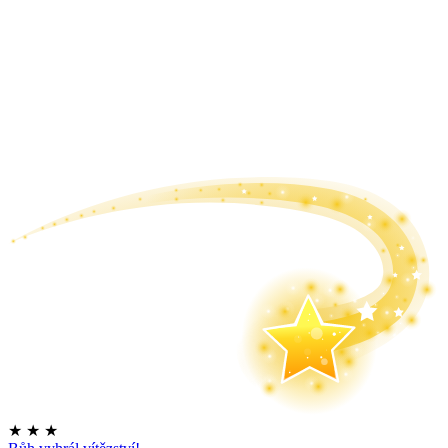
★
★
★