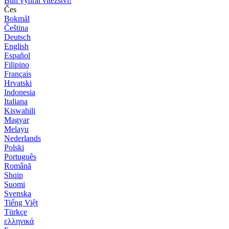
Bůh vyhrál vítězství!
Čes
Bokmål
Čeština
Deutsch
English
Español
Filipino
Français
Hrvatski
Indonesia
Italiana
Kiswahili
Magyar
Melayu
Nederlands
Polski
Português
Română
Shqip
Suomi
Svenska
Tiếng Việt
Türkçe
ελληνικά