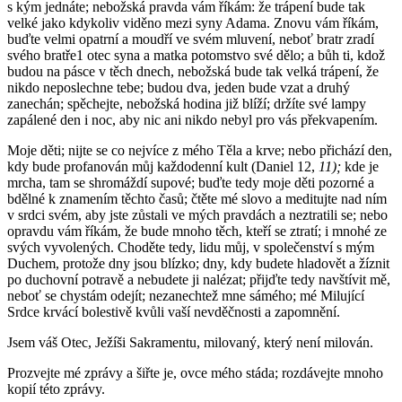
s kým jednáte; nebožská pravda vám říkám: že trápení bude tak
velké jako kdykoliv viděno mezi syny Adama. Znovu vám říkám,
buďte velmi opatrní a moudří ve svém mluvení, neboť bratr zradí
svého bratře1 otec syna a matka potomstvo své dělo; a bůh ti, kdož
budou na pásce v těch dnech, nebožská bude tak velká trápení, že
nikdo neposlechne tebe; budou dva, jeden bude vzat a druhý
zanechán; spěchejte, nebožská hodina již blíží; držíte své lampy
zapálené den i noc, aby nic ani nikdo nebyl pro vás překvapením.
Moje děti; nijte se co nejvíce z mého Těla a krve; nebo přichází den,
kdy bude profanován můj každodenní kult (Daniel 12,
11);
kde je
mrcha, tam se shromáždí supové; buďte tedy moje děti pozorné a
bdělné k znamením těchto časů; čtěte mé slovo a meditujte nad ním
v srdci svém, aby jste zůstali ve mých pravdách a neztratili se; nebo
opravdu vám říkám, že bude mnoho těch, kteří se ztratí; i mnohé ze
svých vyvolených. Choděte tedy, lidu můj, v společenství s mým
Duchem, protože dny jsou blízko; dny, kdy budete hladovět a žíznit
po duchovní potravě a nebudete ji nalézat; přijďte tedy navštívit mě,
neboť se chystám odejít; nezanechtež mne sámého; mé Milující
Srdce krvácí bolestivě kvůli vaší nevděčnosti a zapomnění.
Jsem váš Otec, Ježíši Sakramentu, milovaný, který není milován.
Prozvejte mé zprávy a šiřte je, ovce mého stáda; rozdávejte mnoho
kopií této zprávy.