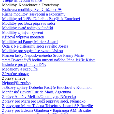
Vítejte na úvodní stránce
Modlitby, Konsekrace a Exorcismy
Královna modlitby: Svatý růženec
🌹
Různé modlitby, zasvěcení a exorcismy
Modlitby od Ježíše Dobrého Pastýře k Enochovi
Modlitby pro Boží přípravu srdcí
Modlitby svaté rodiny v útočišti
Modlitby z jiných zjevení
Křižová výprava modliteb
Modlitby od Panny Marie z Jacarei
Úcta k Nejčistějšímu srdci svatého Josefa
Modlitby pro spojení se svatou láskou
Plamen lásky Neposkvrněného Srdce Panny Marie
†
†
†
Dvacet čtyři hodin utrpení našeho Pána Ježíše Krista
Instrukce pro přípravu léčiv
Medailony a skapulíře
Zázračné obrazy
Zprávy z nebe
Nejnovější zprávy
Ježíšovy zprávy Dobrého Pastýře Enochovi v Kolumbii
Mariánské zjevení Luz de Marii, Argentina
Zprávy Anně v Mellatz/Goettingen, Německo
Zprávy pro Marii pro Boží přípravu srdcí, Německo
Zprávy pro Marca Tadeua Teixeiru v Jacareí SP, Brazílie
Zprávy pro Edsona Glaubera v Itapiranga AM, Brazílie