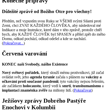
Konečné přípravy
Důležité zprávě od Božího Otce pro všechny!
Předtím, než vypustím svou Ruku se VŠEMI svými Silami proti
Zemi, chci ZVAT KAŽDÉHO ČLOVĚKA, aby následoval mé
Indikace a moje Instrukce, které dám v této zprávě, protože chtěl
bych, aby KAŽDÝ ČLOVĚK byl SPASEN a přišel zpět do mého
Domu, odkud pochází, odkud odešel a kde se nachází.
(
Pokračovat...
)
Červená varování
KONEC naší Svobody, nášho Existence
Nový světový pořádek
, který slouží mému protivníkovi, již začal
ovládat svět, jeho
agenda tyranie
začala s plánem na
vakcíny a
očkování proti současné pandemii
; tyto vakcíny nejsou řešením,
ale začátkem
holocaustu
, který vedl k
smrti
,
transhumanismu
a
implantaci znaménka zvěře
na miliony lidí. (
Pokračovat
)
Ježíšovy zprávy Dobrého Pastýře
Enochovi v Kolumbii