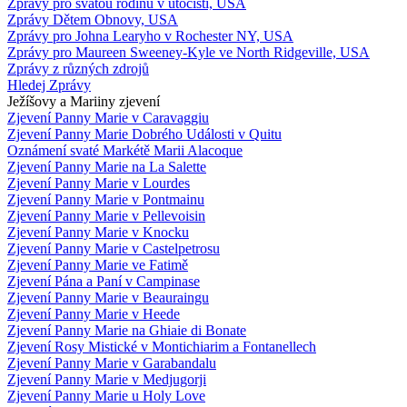
Zprávy pro svatou rodinu v útočišti, USA
Zprávy Dětem Obnovy, USA
Zprávy pro Johna Learyho v Rochester NY, USA
Zprávy pro Maureen Sweeney-Kyle ve North Ridgeville, USA
Zprávy z různých zdrojů
Hledej Zprávy
Ježíšovy a Mariiny zjevení
Zjevení Panny Marie v Caravaggiu
Zjevení Panny Marie Dobrého Události v Quitu
Oznámení svaté Markétě Marii Alacoque
Zjevení Panny Marie na La Salette
Zjevení Panny Marie v Lourdes
Zjevení Panny Marie v Pontmainu
Zjevení Panny Marie v Pellevoisin
Zjevení Panny Marie v Knocku
Zjevení Panny Marie v Castelpetrosu
Zjevení Panny Marie ve Fatimě
Zjevení Pána a Paní v Campinase
Zjevení Panny Marie v Beauraingu
Zjevení Panny Marie v Heede
Zjevení Panny Marie na Ghiaie di Bonate
Zjevení Rosy Mistické v Montichiarim a Fontanellech
Zjevení Panny Marie v Garabandalu
Zjevení Panny Marie v Medjugorji
Zjevení Panny Marie u Holy Love