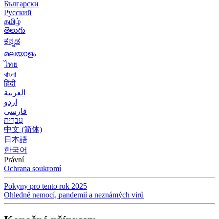
Български
Русский
தமிழ்
తెలుగు
ಕನ್ನಡ
മലയാളം
ไทย
বাংলা
हिंदी
العربية
اردو
فارسی
עִברִית
中文 (简体)
日本語
한국어
Právní
Ochrana soukromí
Pokyny pro tento rok 2025
Ohledně nemocí, pandemií a neznámých virů