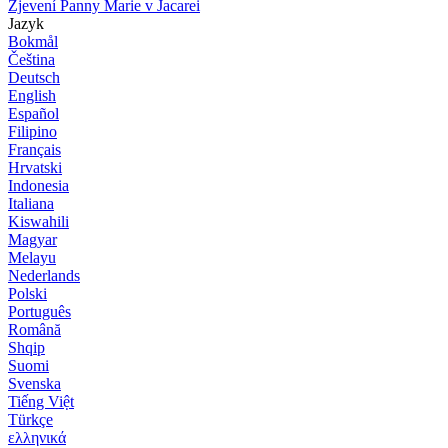
Zjevení Panny Marie v Jacarei
Jazyk
Bokmål
Čeština
Deutsch
English
Español
Filipino
Français
Hrvatski
Indonesia
Italiana
Kiswahili
Magyar
Melayu
Nederlands
Polski
Português
Română
Shqip
Suomi
Svenska
Tiếng Việt
Türkçe
ελληνικά