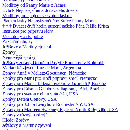
Modlitby od Panny Marie z Jacarei
Úcta k Nejčistějšímu srdci svatého Josefa
Modlitby pro spojení se svatou láskou
Plamen lásky Neposkvrněného Srdce Panny Marie
†
†
†
Dvacet čtyři hodin utrpení našeho Pána Ježíše Krista
Instrukce pro přípravu léčiv
Medailony a skapulíře
Zázračné obrazy
Ježíšovy a Mariiny zjevení
Zprávy
Nejnovější zprávy
Ježíšovy zprávy Dobrého Pastýře Enochovi v Kolumbii
Mariánské zjevení Luz de Marii, Argentina
Zprávy Anně v Mellatz/Goettingen, Německo
Zprávy pro Marii pro Boží přípravu srdcí, Německo
Zprávy pro Marca Tadeua Teixeiru v Jacareí SP, Brazílie
Zprávy pro Edsona Glaubera v Itapiranga AM, Brazílie
Zprávy pro svatou rodinu v útočišti, USA
Zprávy Dětem Obnovy, USA
Zprávy pro Johna Learyho v Rochester NY, USA
Zprávy pro Maureen Sweeney-Kyle ve North Ridgeville, USA
Zprávy z různých zdrojů
Hledej Zprávy
Ježíšovy a Mariiny zjevení