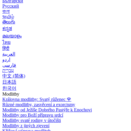
Български
Русский
বাংলা
বதமிழ்
తెలుగు
ಕನ್ನಡ
മലയാളം
ไทย
हिंदी
العربية
اردو
فارسی
עִברִית
中文 (简体)
日本語
한국어
Modlitby
Královna modlitby: Svatý růženec
🌹
Různé modlitby, zasvěcení a exorcismy
Modlitby od Ježíše Dobrého Pastýře k Enochovi
Modlitby pro Boží přípravu srdcí
Modlitby svaté rodiny v útočišti
Modlitby z jiných zjevení
Křižová výprava modliteb