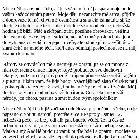
Moje děti, ovce mé stádo, ať je s vámi mír můj a spása moje bude
vaším každodenním putem. Moje děti, nezanechte mě sama; přijďte
a doprovázejte mě; chytí mě osamělost a smutek; pamatujte si, že
duch je ochoten, ale tělo slabé; modlete se a modlete se, nebožská
hodina již blíží. Pláč a skřípání zubů postihne obrovskou většinu
lidstva; moje ovce, teplou srdcem, nechtějí mně poslouchat a jdou
do vyhnanství; volám na jejich dveře, ale odmítají mi otevřít; údolí
smrti čeká na mnoho těch, kteří dnes odmítají poslechnout se na můj
zváním k obratu.
Národy se odvrácí od mě a nechtějí se obrátit; již se od mnoha z
nich odvracím; chudé národy; když probudí ze své duchovní
letargie, bude pro ně příliš pozdě. Trápení přinese stále větší tragédii
a pustinu; říkám vám, že lidé budou vzácnější než zlato Ofirské; můj
apokalyptický jezdec již jezdí, hodina mé Spravedlnosti začala; Můj
duch se odvracím od nebožských národů. Co z tebe, nebožští
národy, jen chaos, pustina a smrt budou tvým společníkem.
Moje děti: můj Duch již začínám oddělovat pro počátek všeho, co je
napsáno o Soudu národů; přečtěte si celé kapitoly Daniel 12,
nebožská pečeť se brzy odhalí; pak budete vědět, že na čas už
nebudu mezi vámi; ale vám, ovce mé stádo, říkám: nebojte se, má
Matka a mý Andělé budou s vámi; buďte bdělí a opatrní; modlete se
ve všech chvílích, aby jste nepadli do pokušení; dbejte kam kráčíte a