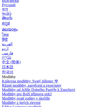
Български
Русский
বাংলা
বதமிழ்
తెలుగు
ಕನ್ನಡ
മലയാളം
ไทย
हिंदी
العربية
اردو
فارسی
עִברִית
中文 (简体)
日本語
한국어
Modlitby
Královna modlitby: Svatý růženec
🌹
Různé modlitby, zasvěcení a exorcismy
Modlitby od Ježíše Dobrého Pastýře k Enochovi
Modlitby pro Boží přípravu srdcí
Modlitby svaté rodiny v útočišti
Modlitby z jiných zjevení
Křižová výprava modliteb