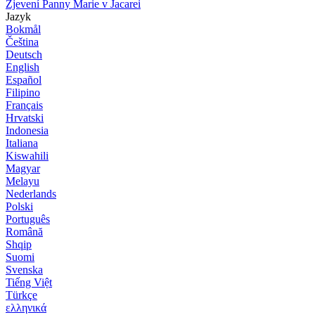
Zjevení Panny Marie v Jacarei
Jazyk
Bokmål
Čeština
Deutsch
English
Español
Filipino
Français
Hrvatski
Indonesia
Italiana
Kiswahili
Magyar
Melayu
Nederlands
Polski
Português
Română
Shqip
Suomi
Svenska
Tiếng Việt
Türkçe
ελληνικά