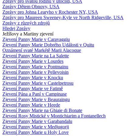
Zprávy pro svatou rodinu v útočišti, USA
Zprávy Dětem Obnovy, USA
Zprávy pro Johna Learyho v Rochester NY, USA
Zprávy pro Maureen Sweeney-Kyle ve North Ridgeville, USA
Zprávy z různých zdrojů
Hledej Zprávy
Ježíšovy a Mariiny zjevení
Zjevení Panny Marie v Caravaggiu
Zjevení Panny Marie Dobrého Události v Quitu
Oznámení svaté Markétě Marii Alacoque
Zjevení Panny Marie na La Salette
Zjevení Panny Marie v Lourdes
Zjevení Panny Marie v Pontmainu
Zjevení Panny Marie v Pellevoisin
Zjevení Panny Marie v Knocku
Zjevení Panny Marie v Castelpetrosu
Zjevení Panny Marie ve Fatimě
Zjevení Pána a Paní v Campinase
Zjevení Panny Marie v Beauraingu
Zjevení Panny Marie v Heede
Zjevení Panny Marie na Ghiaie di Bonate
Zjevení Rosy Mistické v Montichiarim a Fontanellech
Zjevení Panny Marie v Garabandalu
Zjevení Panny Marie v Medjugorji
Zjevení Panny Marie u Holy Love