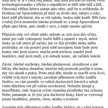
Moji děti, ať je s vámi můj pokoj. Můj další příchod do tohoto světa
technologizovaného v hříchu a odpadlictví se blíží stále blíž a blíž.
Obrovská většina lidstva putuje jako stíny, aniž by si uvědomila, že
Hodinou mé Spravedlnosti již tluče na dveře; dny, měsíce a roky,
které ještě přicházejí, aby se vše splnilo, budou stále kratší. Běh času
a rušný život neumožní mnoha probudit se; a moje Spravedlnost
přijde jako blesk, jako zloděj v noci, a najde mnoho spících.
Připravte tedy své věrné stádo; nebojte se, tyto jsou dny očisty,
nutné pro vaše vykoupení; buďte bdělí a opatrní v mysli, neboť
útoky na váš smysl již začaly; jste ve fázi prvního útoku mého
protivníka; on vás postaví proti sobě navzájem; bratr bude proti
bratru, otec proti synovi, snacha proti tetchyni, manžel proti
manželce, muž proti muži, a to nebude konec, ale začátek bolestí.
Závist, falešné myšlenky, falešná představení, závistlivost a jiné
hříchy těla budou zbraněmi, kterými můj protivník použije k tomu,
aby vás okradl o pokoj. Proto moji děti; musíte se uzavřít svou Krví,
zvláště svůj mysl a smysly; zavolejte přítomnost svého Anděla
Strážce; on vám pomůže ve vašich duchovních bitvách a sehrál
velmi důležitou roli při vašem osvobození. Nebuďte hloupí a
neuvěřitelní, chtíc bojovat svými vlastními prostředky bez ochrany
Nebe; pamatujte si, že tyto jsou duchovní útoky, které se vyrovnají
pouze modlitbou, půstem, vírou, skutky a trvalostí.
Zavolejte tedy přítomnost svého Anděla Strážce; on s vámi bojovat