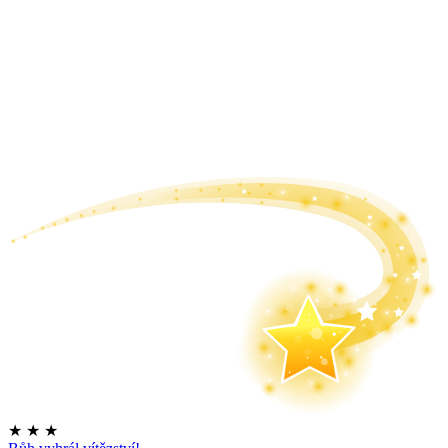
★
★
★