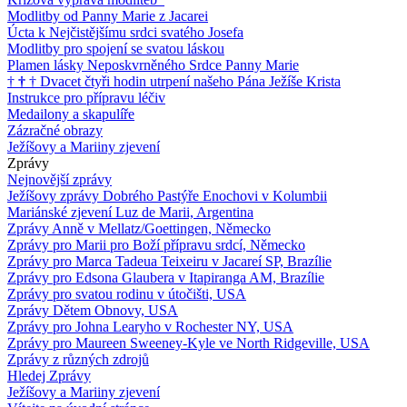
Modlitby od Panny Marie z Jacarei
Úcta k Nejčistějšímu srdci svatého Josefa
Modlitby pro spojení se svatou láskou
Plamen lásky Neposkvrněného Srdce Panny Marie
†
†
†
Dvacet čtyři hodin utrpení našeho Pána Ježíše Krista
Instrukce pro přípravu léčiv
Medailony a skapulíře
Zázračné obrazy
Ježíšovy a Mariiny zjevení
Zprávy
Nejnovější zprávy
Ježíšovy zprávy Dobrého Pastýře Enochovi v Kolumbii
Mariánské zjevení Luz de Marii, Argentina
Zprávy Anně v Mellatz/Goettingen, Německo
Zprávy pro Marii pro Boží přípravu srdcí, Německo
Zprávy pro Marca Tadeua Teixeiru v Jacareí SP, Brazílie
Zprávy pro Edsona Glaubera v Itapiranga AM, Brazílie
Zprávy pro svatou rodinu v útočišti, USA
Zprávy Dětem Obnovy, USA
Zprávy pro Johna Learyho v Rochester NY, USA
Zprávy pro Maureen Sweeney-Kyle ve North Ridgeville, USA
Zprávy z různých zdrojů
Hledej Zprávy
Ježíšovy a Mariiny zjevení