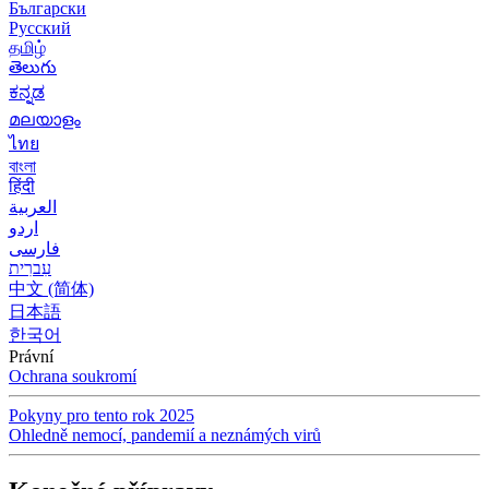
Български
Русский
தமிழ்
తెలుగు
ಕನ್ನಡ
മലയാളം
ไทย
বাংলা
हिंदी
العربية
اردو
فارسی
עִברִית
中文 (简体)
日本語
한국어
Právní
Ochrana soukromí
Pokyny pro tento rok 2025
Ohledně nemocí, pandemií a neznámých virů