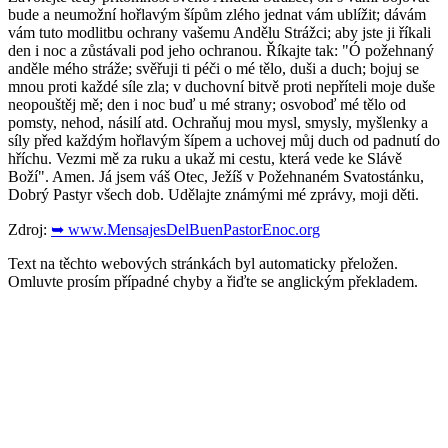
bude a neumožní hořlavým šípům zlého jednat vám ublížit; dávám
vám tuto modlitbu ochrany vašemu Andělu Strážci; aby jste ji říkali
den i noc a zůstávali pod jeho ochranou. Říkajte tak: "Ó požehnaný
anděle mého stráže; svěřuji ti péči o mé tělo, duši a duch; bojuj se
mnou proti každé síle zla; v duchovní bitvě proti nepříteli moje duše
neopouštěj mě; den i noc buď u mé strany; osvoboď mé tělo od
pomsty, nehod, násilí atd. Ochraňuj mou mysl, smysly, myšlenky a
síly před každým hořlavým šípem a uchovej můj duch od padnutí do
hříchu. Vezmi mě za ruku a ukaž mi cestu, která vede ke Slávě
Boží". Amen. Já jsem váš Otec, Ježíš v Požehnaném Svatostánku,
Dobrý Pastyr všech dob. Udělajte známými mé zprávy, moji děti.
Zdroj:
➥ www.MensajesDelBuenPastorEnoc.org
Text na těchto webových stránkách byl automaticky přeložen.
Omluvte prosím případné chyby a řiďte se anglickým překladem.