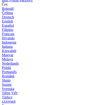
Bůh vyhrál vítězství!
Čes
Bokmål
Čeština
Deutsch
English
Español
Filipino
Français
Hrvatski
Indonesia
Italiana
Kiswahili
Magyar
Melayu
Nederlands
Polski
Português
Română
Shqip
Suomi
Svenska
Tiếng Việt
Türkçe
ελληνικά