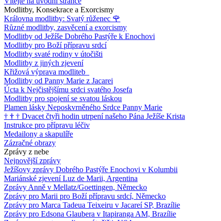
Vítejte na úvodní stránce
Modlitby, Konsekrace a Exorcismy
Královna modlitby: Svatý růženec
🌹
Různé modlitby, zasvěcení a exorcismy
Modlitby od Ježíše Dobrého Pastýře k Enochovi
Modlitby pro Boží přípravu srdcí
Modlitby svaté rodiny v útočišti
Modlitby z jiných zjevení
Křižová výprava modliteb
Modlitby od Panny Marie z Jacarei
Úcta k Nejčistějšímu srdci svatého Josefa
Modlitby pro spojení se svatou láskou
Plamen lásky Neposkvrněného Srdce Panny Marie
†
†
†
Dvacet čtyři hodin utrpení našeho Pána Ježíše Krista
Instrukce pro přípravu léčiv
Medailony a skapulíře
Zázračné obrazy
Zprávy z nebe
Nejnovější zprávy
Ježíšovy zprávy Dobrého Pastýře Enochovi v Kolumbii
Mariánské zjevení Luz de Marii, Argentina
Zprávy Anně v Mellatz/Goettingen, Německo
Zprávy pro Marii pro Boží přípravu srdcí, Německo
Zprávy pro Marca Tadeua Teixeiru v Jacareí SP, Brazílie
Zprávy pro Edsona Glaubera v Itapiranga AM, Brazílie