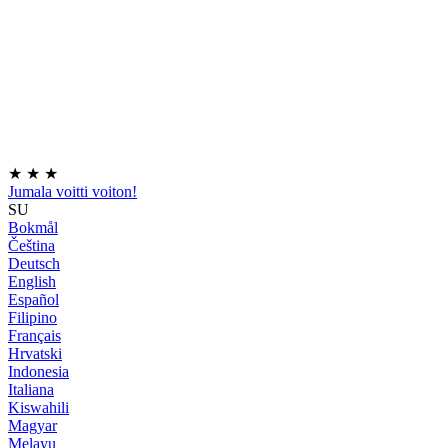
★
★
★
Jumala voitti voiton!
SU
Bokmål
Čeština
Deutsch
English
Español
Filipino
Français
Hrvatski
Indonesia
Italiana
Kiswahili
Magyar
Melayu