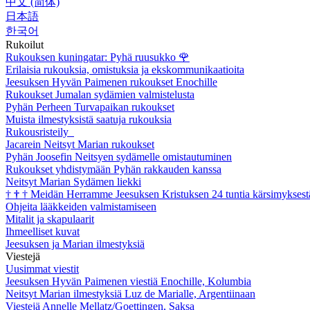
中文 (简体)
日本語
한국어
Rukoilut
Rukouksen kuningatar: Pyhä ruusukko
🌹
Erilaisia rukouksia, omistuksia ja ekskommunikaatioita
Jeesuksen Hyvän Paimenen rukoukset Enochille
Rukoukset Jumalan sydämien valmistelusta
Pyhän Perheen Turvapaikan rukoukset
Muista ilmestyksistä saatuja rukouksia
Rukousristeily
Jacarein Neitsyt Marian rukoukset
Pyhän Joosefin Neitsyen sydämelle omistautuminen
Rukoukset yhdistymään Pyhän rakkauden kanssa
Neitsyt Marian Sydämen liekki
†
†
†
Meidän Herramme Jeesuksen Kristuksen 24 tuntia kärsimyksest
Ohjeita lääkkeiden valmistamiseen
Mitalit ja skapulaarit
Ihmeelliset kuvat
Jeesuksen ja Marian ilmestyksiä
Viestejä
Uusimmat viestit
Jeesuksen Hyvän Paimenen viestiä Enochille, Kolumbia
Neitsyt Marian ilmestyksiä Luz de Marialle, Argentiinaan
Viestejä Annelle Mellatz/Goettingen, Saksa