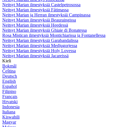
Neitsyt Marian ilmestyksiä Castelpetrosossa
Neitsyt Marian ilmestyksiä Fátimassa
Neitsyt Marian ja Herran ilmestyksiä Campinassa
Neitsyt Marian ilmestyksiä Beauraingissa
Neitsyt Marian ilmestyksiä Heedessä
Neitsyt Marian ilmestyksiä Ghiaie di Bonatessa
Rosa Mistican ilmestyksiä Montichiarissa ja Fontanellessa
Neitsyt Marian ilmestyksiä Garabandalissa
Neitsyt Marian ilmestyksiä Medjugorjessa
Neitsyt Marian ilmestyksiä Holy Lovessa
Neitsyt Marian ilmestyksiä Jacareissä
Kieli
Bokmål
Čeština
Deutsch
English
Español
Filipino
Français
Hrvatski
Indonesia
Italiana
Kiswahili
Magyar