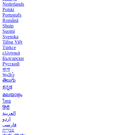
Nederlands
Polski
Português
Română
Shqip
Suomi
Svenska
Tiếng Việt
Türkçe
ελληνικά
Български
Русский
বাংলা
বதமிழ்
తెలుగు
ಕನ್ನಡ
മലയാളം
ไทย
हिंदी
العربية
اردو
فارسی
עִברִית