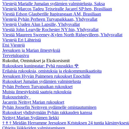
Viestejä Marialle Jumalan sydämien valmistelusta, Saksa
Viestejä Marcos Tadeu Teixeiralle Jacareí SP:hen, Brasiliaan
Viestiä Edson Glauberille Itapirangaan AM, Brasiliaan
Viestejä Pyhän Perheen Turvapaikkaan, Yhdysvallat
Viestejä Uuden Alun Lapsille, Yhdysvallat
Viestiä John Learylle Rochester NY:hin, Yhdysvallat
Viestiä Maureen Sweeney-Kylen North Ridgevilleen, Yhdysvallat
Viestejä Eri Lähteistä
Etsi Viestejä
Jeesuksen ja Marian ilmestyksiä
Tervetuloasivu
Rukoilut, Omistukset ja Ekskorsismit
Rukouksen kuningatar: Pyhä ruusukko
🌹
Erilaisia rukouksia, omistuksia ja ekskommunikaatioita
Jeesuksen Hyvän Paimenen rukoukset Enochille
Rukoukset Jumalan sydämien valmistelusta
Pyhän Perheen Turvapaikan rukoukset
Muista ilmestyksistä saatuja rukouksia
Rukousristeily
Jacarein Neitsyt Marian rukoukset
Pyhän Joosefin Neitsyen sydämelle omistautuminen
Rukoukset yhdistymään Pyhän rakkauden kanssa
Neitsyt Marian Sydämen liekki
†
†
†
Meidän Herramme Jeesuksen Kristuksen 24 tuntia kärsimyksest
Ohjeita lääkkeiden valmistamiseen