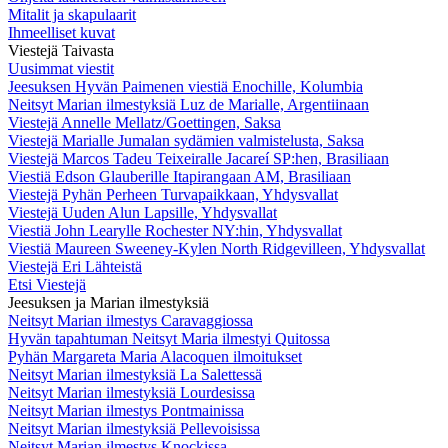
Mitalit ja skapulaarit
Ihmeelliset kuvat
Viestejä Taivasta
Uusimmat viestit
Jeesuksen Hyvän Paimenen viestiä Enochille, Kolumbia
Neitsyt Marian ilmestyksiä Luz de Marialle, Argentiinaan
Viestejä Annelle Mellatz/Goettingen, Saksa
Viestejä Marialle Jumalan sydämien valmistelusta, Saksa
Viestejä Marcos Tadeu Teixeiralle Jacareí SP:hen, Brasiliaan
Viestiä Edson Glauberille Itapirangaan AM, Brasiliaan
Viestejä Pyhän Perheen Turvapaikkaan, Yhdysvallat
Viestejä Uuden Alun Lapsille, Yhdysvallat
Viestiä John Learylle Rochester NY:hin, Yhdysvallat
Viestiä Maureen Sweeney-Kylen North Ridgevilleen, Yhdysvallat
Viestejä Eri Lähteistä
Etsi Viestejä
Jeesuksen ja Marian ilmestyksiä
Neitsyt Marian ilmestys Caravaggiossa
Hyvän tapahtuman Neitsyt Maria ilmestyi Quitossa
Pyhän Margareta Maria Alacoquen ilmoitukset
Neitsyt Marian ilmestyksiä La Salettessä
Neitsyt Marian ilmestyksiä Lourdesissa
Neitsyt Marian ilmestys Pontmainissa
Neitsyt Marian ilmestyksiä Pellevoisissa
Neitsyt Marian ilmestys Knockissa