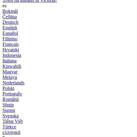
¡Dios ha ganado la Victoria!
es
Bokmål
Čeština
Deutsch
English
Español
Filipino
Français
Hrvatski
Indonesia
Italiana
Kiswahili
Magyar
Melayu
Nederlands
Polski
Português
Română
Shqip
Suomi
Svenska
Tiếng Việt
Türkçe
ελληνικά