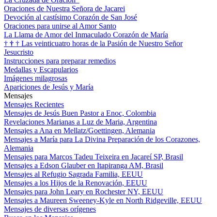
Oraciones de Nuestra Señora de Jacarei
Devoción al castísimo Corazón de San José
Oraciones para unirse al Amor Santo
La Llama de Amor del Inmaculado Corazón de María
†
†
†
Las veinticuatro horas de la Pasión de Nuestro Señor
Jesucristo
Instrucciones para preparar remedios
Medallas y Escapularios
Imágenes milagrosas
Apariciones de Jesús y María
Mensajes
Mensajes Recientes
Mensajes de Jesús Buen Pastor a Enoc, Colombia
Revelaciones Marianas a Luz de Maria, Argentina
Mensajes a Ana en Mellatz/Goettingen, Alemania
Mensajes a María para La Divina Preparación de los Corazones,
Alemania
Mensajes para Marcos Tadeu Teixeira en Jacareí SP, Brasil
Mensajes a Edson Glauber en Itapiranga AM, Brasil
Mensajes al Refugio Sagrada Familia, EEUU
Mensajes a los Hijos de la Renovación, EEUU
Mensajes para John Leary en Rochester NY, EEUU
Mensajes a Maureen Sweeney-Kyle en North Ridgeville, EEUU
Mensajes de diversas orígenes