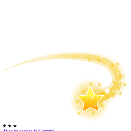
★
★
★