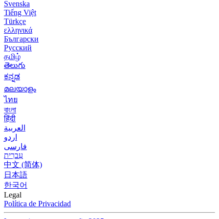
Svenska
Tiếng Việt
Türkçe
ελληνικά
Български
Русский
தமிழ்
తెలుగు
ಕನ್ನಡ
മലയാളം
ไทย
বাংলা
हिंदी
العربية
اردو
فارسی
עִברִית
中文 (简体)
日本語
한국어
Legal
Política de Privacidad