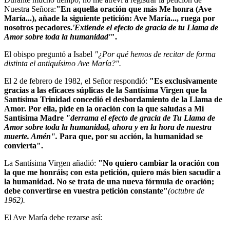
Nuestra Señora:
"En aquella oración que más Me honra (Ave
María...), añade la siguiente petición: Ave María..., ruega por
nosotros pecadores.
'Extiende el efecto de gracia de tu Llama de
Amor sobre toda la humanidad'
".
El obispo preguntó a Isabel
"¿Por qué hemos de recitar de forma
distinta el antiquísimo Ave María?".
El 2 de febrero de 1982, el Señor respondió:
"Es exclusivamente
gracias a las eficaces súplicas de la Santísima Virgen que la
Santísima Trinidad concedió el desbordamiento de la Llama de
Amor. Por ella, pide en la oración con la que saludas a Mi
Santísima Madre
"derrama el efecto de gracia de Tu Llama de
Amor sobre toda la humanidad, ahora y en la hora de nuestra
muerte. Amén".
Para que, por su acción, la humanidad se
convierta".
La Santísima Virgen añadió:
"No quiero cambiar la oración con
la que me honráis; con esta petición, quiero más bien sacudir a
la humanidad.
No se trata de una nueva fórmula de oración;
debe convertirse en vuestra petición constante
"
(octubre de
1962).
El Ave María debe rezarse así: