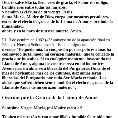
Dios te salve María, llena eres de gracia, el Señor es contigo,
bendita eres entre todas las mujeres,
y bendito es el fruto de tu vientre, Jesús.
Santa María, Madre de Dios, ruega por nosotros pecadores,
extiende el efecto de gracia de tu Llama de Amor sobre toda la
humanidad,
ahora y en la hora de nuestra muerte. Amén.
El 13 de octubre de 1962 (45º aniversario de la aparición final en
Fátima), Nuestra Señora reveló a Isabel el siguiente
mensaje:
"Pequeña mía, tu compasión por las pobres almas ha
conmovido de tal modo mi corazón maternal, que te concedo la
gracia que buscabas. Si en cualquier momento, invocando mi
Llama de Amor, alguna de vosotras reza en mi honor tres
Avemarías, un alma será liberada del Purgatorio. Durante el
mes de noviembre, mes de los difuntos, diez almas serán
liberadas del Purgatorio por cada Ave María recitada. Las
almas que sufren deben sentir también el efecto de gracia de la
Llama de Amor de mi corazón materno".
Oración por la Gracia de la Llama de Amor
Santísima Virgen María, ¡mi Madre celestial!
Te abro mi corazón y, con amor filial y humilde fe, te pido que