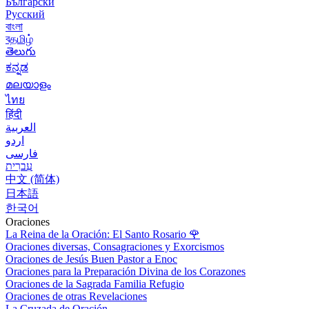
Български
Русский
বাংলা
বதமிழ்
తెలుగు
ಕನ್ನಡ
മലയാളം
ไทย
हिंदी
العربية
اردو
فارسی
עִברִית
中文 (简体)
日本語
한국어
Oraciones
La Reina de la Oración: El Santo Rosario
🌹
Oraciones diversas, Consagraciones y Exorcismos
Oraciones de Jesús Buen Pastor a Enoc
Oraciones para la Preparación Divina de los Corazones
Oraciones de la Sagrada Familia Refugio
Oraciones de otras Revelaciones
La Cruzada de Oración