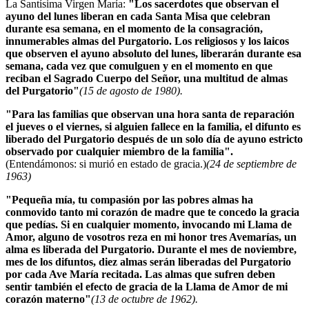
La Santísima Virgen María:
"Los sacerdotes que observan el
ayuno del lunes liberan en cada Santa Misa que celebran
durante esa semana, en el momento de la consagración,
innumerables almas del Purgatorio. Los religiosos y los laicos
que observen el ayuno absoluto del lunes, liberarán durante esa
semana, cada vez que comulguen y en el momento en que
reciban el Sagrado Cuerpo del Señor, una multitud de almas
del Purgatorio"
(15 de agosto de 1980).
"Para las familias que observan una hora santa de reparación
el jueves o el viernes, si alguien fallece en la familia, el difunto es
liberado del Purgatorio después de un solo día de ayuno estricto
observado por cualquier miembro de la familia".
(Entendámonos: si murió en estado de gracia.)
(24 de septiembre de
1963)
"Pequeña mía, tu compasión por las pobres almas ha
conmovido tanto mi corazón de madre que te concedo la gracia
que pedías. Si en cualquier momento, invocando mi Llama de
Amor, alguno de vosotros reza en mi honor tres Avemarías, un
alma es liberada del Purgatorio. Durante el mes de noviembre,
mes de los difuntos, diez almas serán liberadas del Purgatorio
por cada Ave María recitada. Las almas que sufren deben
sentir también el efecto de gracia de la Llama de Amor de mi
corazón materno"
(13 de octubre de 1962).