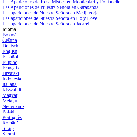
Las Apariciones de Rosa Mistica en Montichiari y Fontanelle
Las Apariciones de Nuestra Señora en Garabandal
Las apariciones de Nuestra Señora en Medjugorje
Las apariciones de Nuestra Señora en Holy Love
Las apariciones de Nuestra Señora en Jacarei
Idioma
Bokmål
Čeština
Deutsch
English
Español
Filipino
Français
Hrvatski
Indonesia
Italiana
Kiswahili
Magyar
Melayu
Nederlands
Polski
Português
Română
Shqip
Suomi