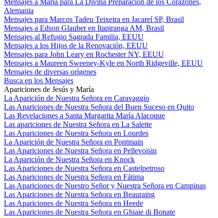
Mensajes a María para La Divina Preparación de los Corazones,
Alemania
Mensajes para Marcos Tadeu Teixeira en Jacareí SP, Brasil
Mensajes a Edson Glauber en Itapiranga AM, Brasil
Mensajes al Refugio Sagrada Familia, EEUU
Mensajes a los Hijos de la Renovación, EEUU
Mensajes para John Leary en Rochester NY, EEUU
Mensajes a Maureen Sweeney-Kyle en North Ridgeville, EEUU
Mensajes de diversas orígenes
Busca en los Mensajes
Apariciones de Jesús y María
La Aparición de Nuestra Señora en Caravaggio
Las Apariciones de Nuestra Señora del Buen Suceso en Quito
Las Revelaciones a Santa Margarita María Alacoque
Las apariciones de Nuestra Señora en La Salette
Las Apariciones de Nuestra Señora en Lourdes
La Aparición de Nuestra Señora en Pontmain
Las Apariciones de Nuestra Señora en Pellevoisin
La Aparición de Nuestra Señora en Knock
Las Apariciones de Nuestra Señora en Castelpetroso
Las Apariciones de Nuestra Señora en Fátima
Las Apariciones de Nuestro Señor y Nuestra Señora en Campinas
Las Apariciones de Nuestra Señora en Beauraing
Las Apariciones de Nuestra Señora en Heede
Las Apariciones de Nuestra Señora en Ghiaie di Bonate