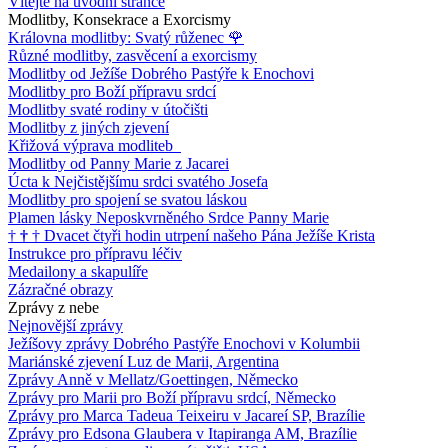
Vítejte na úvodní stránce
Modlitby, Konsekrace a Exorcismy
Královna modlitby: Svatý růženec
🌹
Různé modlitby, zasvěcení a exorcismy
Modlitby od Ježíše Dobrého Pastýře k Enochovi
Modlitby pro Boží přípravu srdcí
Modlitby svaté rodiny v útočišti
Modlitby z jiných zjevení
Křižová výprava modliteb
Modlitby od Panny Marie z Jacarei
Úcta k Nejčistějšímu srdci svatého Josefa
Modlitby pro spojení se svatou láskou
Plamen lásky Neposkvrněného Srdce Panny Marie
†
†
†
Dvacet čtyři hodin utrpení našeho Pána Ježíše Krista
Instrukce pro přípravu léčiv
Medailony a skapulíře
Zázračné obrazy
Zprávy z nebe
Nejnovější zprávy
Ježíšovy zprávy Dobrého Pastýře Enochovi v Kolumbii
Mariánské zjevení Luz de Marii, Argentina
Zprávy Anně v Mellatz/Goettingen, Německo
Zprávy pro Marii pro Boží přípravu srdcí, Německo
Zprávy pro Marca Tadeua Teixeiru v Jacareí SP, Brazílie
Zprávy pro Edsona Glaubera v Itapiranga AM, Brazílie