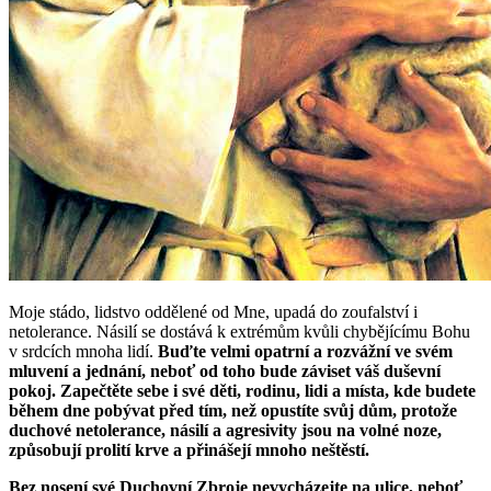
Moje stádo, lidstvo oddělené od Mne, upadá do zoufalství i
netolerance. Násilí se dostává k extrémům kvůli chybějícímu Bohu
v srdcích mnoha lidí.
Buďte velmi opatrní a rozvážní ve svém
mluvení a jednání, neboť od toho bude záviset váš duševní
pokoj. Zapečtěte sebe i své děti, rodinu, lidi a místa, kde budete
během dne pobývat před tím, než opustíte svůj dům, protože
duchové netolerance, násilí a agresivity jsou na volné noze,
způsobují prolití krve a přinášejí mnoho neštěstí.
Bez nosení své Duchovní Zbroje nevycházejte na ulice, neboť