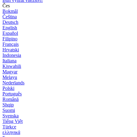
Bůh vyhrál vítězství!
Čes
Bokmål
Čeština
Deutsch
English
Español
Filipino
Français
Hrvatski
Indonesia
Italiana
Kiswahili
Magyar
Melayu
Nederlands
Polski
Português
Română
Shqip
Suomi
Svenska
Tiếng Việt
Türkçe
ελληνικά