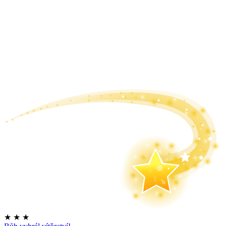
★
★
★