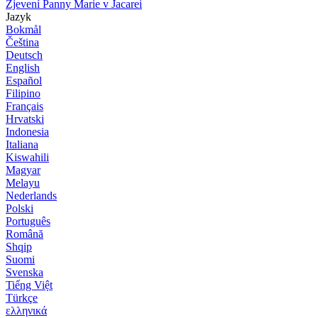
Zjevení Panny Marie v Jacarei
Jazyk
Bokmål
Čeština
Deutsch
English
Español
Filipino
Français
Hrvatski
Indonesia
Italiana
Kiswahili
Magyar
Melayu
Nederlands
Polski
Português
Română
Shqip
Suomi
Svenska
Tiếng Việt
Türkçe
ελληνικά