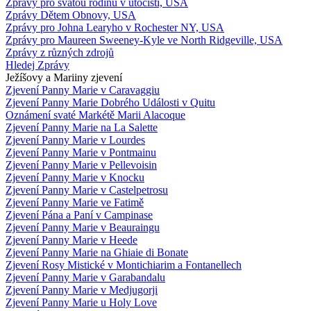
Zprávy pro svatou rodinu v útočišti, USA
Zprávy Dětem Obnovy, USA
Zprávy pro Johna Learyho v Rochester NY, USA
Zprávy pro Maureen Sweeney-Kyle ve North Ridgeville, USA
Zprávy z různých zdrojů
Hledej Zprávy
Ježíšovy a Mariiny zjevení
Zjevení Panny Marie v Caravaggiu
Zjevení Panny Marie Dobrého Události v Quitu
Oznámení svaté Markétě Marii Alacoque
Zjevení Panny Marie na La Salette
Zjevení Panny Marie v Lourdes
Zjevení Panny Marie v Pontmainu
Zjevení Panny Marie v Pellevoisin
Zjevení Panny Marie v Knocku
Zjevení Panny Marie v Castelpetrosu
Zjevení Panny Marie ve Fatimě
Zjevení Pána a Paní v Campinase
Zjevení Panny Marie v Beauraingu
Zjevení Panny Marie v Heede
Zjevení Panny Marie na Ghiaie di Bonate
Zjevení Rosy Mistické v Montichiarim a Fontanellech
Zjevení Panny Marie v Garabandalu
Zjevení Panny Marie v Medjugorji
Zjevení Panny Marie u Holy Love