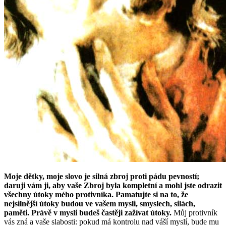
Moje dětky, moje slovo je silná zbroj proti pádu pevností;
daruji vám ji, aby vaše Zbroj byla kompletní a mohl jste odrazit
všechny útoky mého protivníka. Pamatujte si na to, že
nejsilnější útoky budou ve vašem mysli, smyslech, silách,
paměti. Právě v mysli budeš častěji zažívat útoky.
Můj protivník
vás zná a vaše slabosti: pokud má kontrolu nad váší myslí, bude mu