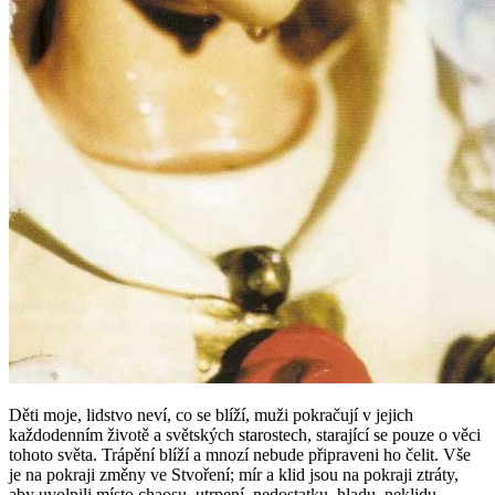
Děti moje, lidstvo neví, co se blíží, muži pokračují v jejich
každodenním životě a světských starostech, starající se pouze o věci
tohoto světa. Trápění blíží a mnozí nebude připraveni ho čelit. Vše
je na pokraji změny ve Stvoření; mír a klid jsou na pokraji ztráty,
aby uvolnili místo chaosu, utrpení, nedostatku, hladu, neklidu,