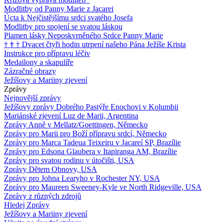
Modlitby od Panny Marie z Jacarei
Úcta k Nejčistějšímu srdci svatého Josefa
Modlitby pro spojení se svatou láskou
Plamen lásky Neposkvrněného Srdce Panny Marie
†
†
†
Dvacet čtyři hodin utrpení našeho Pána Ježíše Krista
Instrukce pro přípravu léčiv
Medailony a skapulíře
Zázračné obrazy
Ježíšovy a Mariiny zjevení
Zprávy
Nejnovější zprávy
Ježíšovy zprávy Dobrého Pastýře Enochovi v Kolumbii
Mariánské zjevení Luz de Marii, Argentina
Zprávy Anně v Mellatz/Goettingen, Německo
Zprávy pro Marii pro Boží přípravu srdcí, Německo
Zprávy pro Marca Tadeua Teixeiru v Jacareí SP, Brazílie
Zprávy pro Edsona Glaubera v Itapiranga AM, Brazílie
Zprávy pro svatou rodinu v útočišti, USA
Zprávy Dětem Obnovy, USA
Zprávy pro Johna Learyho v Rochester NY, USA
Zprávy pro Maureen Sweeney-Kyle ve North Ridgeville, USA
Zprávy z různých zdrojů
Hledej Zprávy
Ježíšovy a Mariiny zjevení