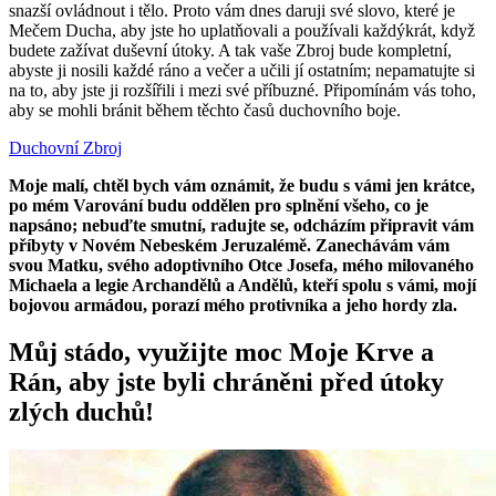
snazší ovládnout i tělo. Proto vám dnes daruji své slovo, které je
Mečem Ducha, aby jste ho uplatňovali a používali každýkrát, když
budete zažívat duševní útoky. A tak vaše Zbroj bude kompletní,
abyste ji nosili každé ráno a večer a učili jí ostatním; nepamatujte si
na to, aby jste ji rozšířili i mezi své příbuzné. Připomínám vás toho,
aby se mohli bránit během těchto časů duchovního boje.
Duchovní Zbroj
Moje malí, chtěl bych vám oznámit, že budu s vámi jen krátce,
po mém Varování budu oddělen pro splnění všeho, co je
napsáno; nebuďte smutní, radujte se, odcházím připravit vám
příbyty v Novém Nebeském Jeruzalémě. Zanechávám vám
svou Matku, svého adoptivního Otce Josefa, mého milovaného
Michaela a legie Archandělů a Andělů, kteří spolu s vámi, mojí
bojovou armádou, porazí mého protivníka a jeho hordy zla.
Můj stádo, využijte moc Moje Krve a
Rán, aby jste byli chráněni před útoky
zlých duchů!