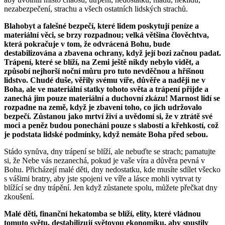
nezabezpečení, strachu a všech ostatních lidských strachů.
Blahobyt a falešné bezpečí, které lidem poskytují peníze a
materiální věci, se brzy rozpadnou; velká většina člověchtva,
která pokračuje v tom, že odvrácená Bohu, bude
destabilizována a zbavena ochrany, když její bozi začnou padat.
Trápení, které se blíží, na Zemi ještě nikdy nebylo vidět, a
způsobí nejhorší noční můru pro tuto nevděčnou a hříšnou
lidstvo. Chudé duše, věřily svému víře, důvěře a naději ne v
Boha, ale ve materiální statky tohoto světa a trápení přijde a
zanechá jim pouze materiální a duchovní zkázu! Marnost lidí se
rozpadne na země, když je zbaveni toho, co jich udržovalo
bezpečí. Zůstanou jako mrtví živí a uvědomí si, že v ztrátě své
moci a peněz budou ponecháni pouze s slabostí a křehkostí, což
je podstata lidské podmínky, když nemáte Boha před sebou.
Stádo synůva, dny trápení se blíží, ale nebuďte se strach; pamatujte
si, že Nebe vás nezanechá, pokud je vaše víra a důvěra pevná v
Bohu. Přicházejí malé děti, dny nedostatku, kde musíte sdílet všecko
s vášimi bratry, aby jste spojeni ve víře a lásce mohli vytrvat ty
blížící se dny trápění. Jen když zůstanete spolu, můžete přečkat dny
zkoušení.
Malé děti, finanční hekatomba se blíží, elity, které vládnou
tomuto světu, destabilizují světovou ekonomiku, aby spustily