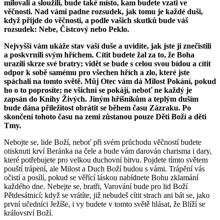
milovali a sloužili, bude také místo, kam budete vzati ve
věčnosti. Nad vámi padne rozsudek, jak tomu je každé duši,
když přijde do věčnosti, a podle vašich skutků bude váš
rozsudek: Nebe, Čistcový nebo Peklo.
Nejvyšší vám ukáže stav vaší duše a uvidíte, jak jste ji znečistili
a poskvrnili svým hříchem. Cítit budete žal za to, že Boha
urazili skrze své bratry; vidět se bude s celou svou bídou a cítit
odpor k sobě samému pro všechen hřích a zlo, které jste
spáchali na tomto světě. Můj Otec vám dá Milost Pokání, pokud
ho o to poprosíte; ne všichni se pokájí, neboť ne každý je
zapsán do Knihy Živých. Jiným hříšníkům a teplým duším
bude dána příležitost obrátit se během času Zázraku. Po
skončení tohoto času na zemi zůstanou pouze Děti Boží a děti
Tmy.
Nebojte se, lide Boží, neboť při svém průchodu věčností budete
otisknuti krví Beránka na čele a bude vám darován charisma i dary,
které potřebujete pro velkou duchovní bitvu. Pojdete tímto světem
pouští trápení, ale Milost a Duch Boží budou s vámi. Trápění vás
očistí a posílí, pokud se věřící láskou nabídnete Bohu zklamání
každého dne. Nebejte se, bratři, Varování bude pro lid Boží
Pětdesátnicí; když se vrátíte, již nebudeš cítit strach ani bát se, jako
první učedníci Ježíše, i vy budete v tomto světě hlásat, že Blíží se
království Boží.