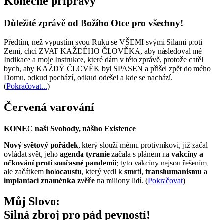
Konečné přípravy
Důležité zprávě od Božího Otce pro všechny!
Předtím, než vypustím svou Ruku se VŠEMI svými Silami proti
Zemi, chci ZVAT KAŽDÉHO ČLOVĚKA, aby následoval mé
Indikace a moje Instrukce, které dám v této zprávě, protože chtěl
bych, aby KAŽDÝ ČLOVĚK byl SPASEN a přišel zpět do mého
Domu, odkud pochází, odkud odešel a kde se nachází.
(
Pokračovat...
)
Červená varování
KONEC naší Svobody, nášho Existence
Nový světový pořádek
, který slouží mému protivníkovi, již začal
ovládat svět, jeho
agenda tyranie
začala s plánem na
vakcíny a
očkování proti současné pandemii
; tyto vakcíny nejsou řešením,
ale začátkem
holocaustu
, který vedl k
smrti
,
transhumanismu
a
implantaci znaménka zvěře
na miliony lidí. (
Pokračovat
)
Můj Slovo:
Silná zbroj pro pád pevností!