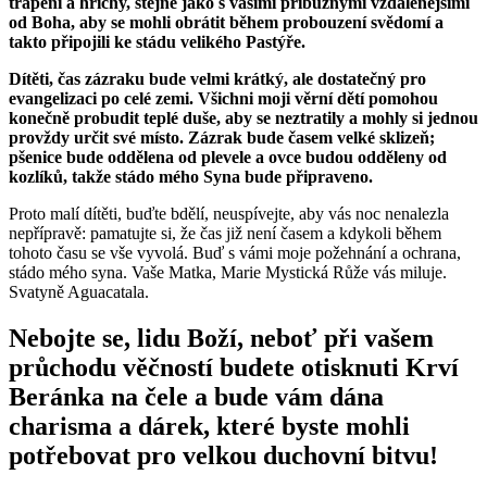
trápení a hříchy, stejně jako s vašimi příbuznými vzdálenějšími
od Boha, aby se mohli obrátit během probouzení svědomí a
takto připojili ke stádu velikého Pastýře.
Dítěti, čas zázraku bude velmi krátký, ale dostatečný pro
evangelizaci po celé zemi. Všichni moji věrní dětí pomohou
konečně probudit teplé duše, aby se neztratily a mohly si jednou
provždy určit své místo. Zázrak bude časem velké sklizeň;
pšenice bude oddělena od plevele a ovce budou odděleny od
kozlíků, takže stádo mého Syna bude připraveno.
Proto malí dítěti, buďte bdělí, neuspívejte, aby vás noc nenalezla
nepřípravě: pamatujte si, že čas již není časem a kdykoli během
tohoto času se vše vyvolá. Buď s vámi moje požehnání a ochrana,
stádo mého syna. Vaše Matka, Marie Mystická Růže vás miluje.
Svatyně Aguacatala.
Nebojte se, lidu Boží, neboť při vašem
průchodu věčností budete otisknuti Krví
Beránka na čele a bude vám dána
charisma a dárek, které byste mohli
potřebovat pro velkou duchovní bitvu!