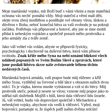
Moje mariánské vojsko, mír Boží buď s vámi všemi a moje mateřská
ochrana vás nechť pomáhá vždy. Moji stateční a věrní malí děti,
olejte svou zbroj modlitbou a posilňujte své obrany vírou, láskou a
důvěrou v Boha, neboť konečná bitva za vaši svobodu je na pokraji
začátku. Potřebuju vás připravené a hotové, aby jste se mne mohli
přidat k nebeským vojskům a společně porazit mého protivníka a
jeho armády zla z tváře země.
Jako váš velitel vás volám, abyste se připravili fyzicky,
psychologicky i duchovně na duševní bitvu, která vám přinese
svobodu.
Znak kříže mého Syna na nebi oznámi blízkost všech
událostí popsaných ve Svém Božím Slově a zprávách, které
jsme posílali lidstvu skrze náše zvěstovatele během těchto
nedávných časů.
Mariánská bojová armáda, vaši prapor bude můj růženec a kříž
mého Syna, vytištěný na červené a bílé látce s obrazem našich dvou
srdcí. To je vlajka, kterou musíte vytisknout a vzít si do bitvy. Můj
protivník uteče, pokud ji nesete se vírou; vzneste můj prapor jako to
udělal náš služebník Mojžíš s hůlí, která dala vítězství lidu Izraele.
Já, váš velitel, budu vás doprovázet společně s Michaelem a
nebeskými vojsky, abychom vás vedli k vítězství. Vpřed, moji
bojovníci; pamatujte si, že úspěch patří našim dvěma srdcím!