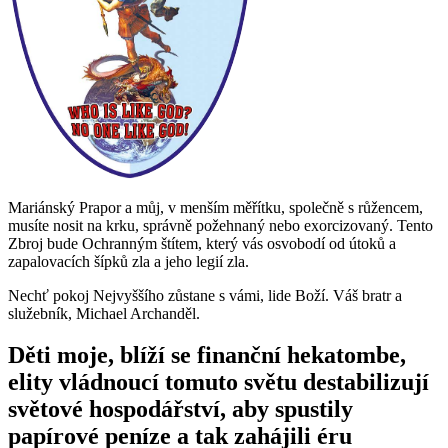
Mariánský Prapor a můj, v menším měřítku, společně s růžencem,
musíte nosit na krku, správně požehnaný nebo exorcizovaný. Tento
Zbroj bude Ochranným štítem, který vás osvobodí od útoků a
zapalovacích šípků zla a jeho legií zla.
Nechť pokoj Nejvyššího zůstane s vámi, lide Boží. Váš bratr a
služebník, Michael Archanděl.
Děti moje, blíží se finanční hekatombe,
elity vládnoucí tomuto světu destabilizují
světové hospodářství, aby spustily
papírové peníze a tak zahájili éru