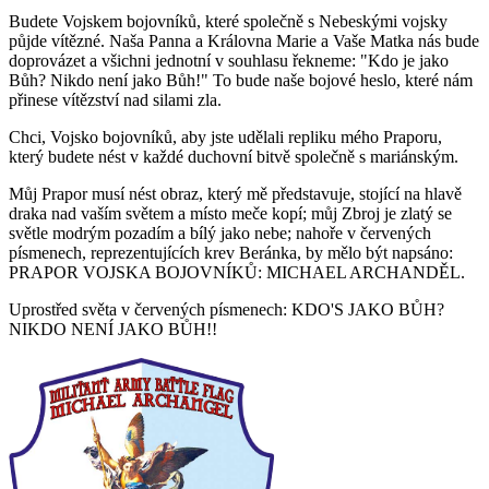
Budete Vojskem bojovníků, které společně s Nebeskými vojsky
půjde vítězné. Naša Panna a Královna Marie a Vaše Matka nás bude
doprovázet a všichni jednotní v souhlasu řekneme: "Kdo je jako
Bůh? Nikdo není jako Bůh!" To bude naše bojové heslo, které nám
přinese vítězství nad silami zla.
Chci, Vojsko bojovníků, aby jste udělali repliku mého Praporu,
který budete nést v každé duchovní bitvě společně s mariánským.
Můj Prapor musí nést obraz, který mě představuje, stojící na hlavě
draka nad vaším světem a místo meče kopí; můj Zbroj je zlatý se
světle modrým pozadím a bílý jako nebe; nahoře v červených
písmenech, reprezentujících krev Beránka, by mělo být napsáno:
PRAPOR VOJSKA BOJOVNÍKŮ: MICHAEL ARCHANDĚL.
Uprostřed světa v červených písmenech: KDO'S JAKO BŮH?
NIKDO NENÍ JAKO BŮH!!