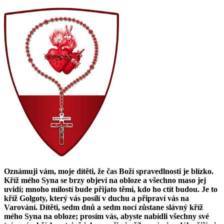
Oznámuji vám, moje dítěti, že čas Boží spravedlnosti je blízko.
Kříž mého Syna se brzy objeví na obloze a všechno maso jej
uvidí; mnoho milostí bude přijato těmi, kdo ho ctít budou. Je to
kříž Golgoty, který vás posílí v duchu a připraví vás na
Varování. Dítěti, sedm dnů a sedm nocí zůstane slávný kříž
mého Syna na obloze; prosím vás, abyste nabídli všechny své