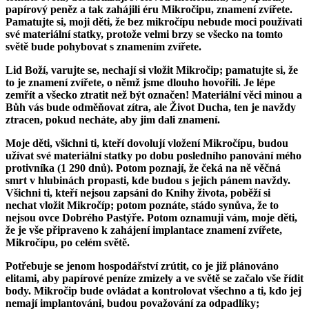
papírový peněz a tak zahájili éru Mikročipu, znamení zvířete.
Pamatujte si, moji děti, že bez mikročípu nebude moci používati
své materiální statky, protože velmi brzy se všecko na tomto
světě bude pohybovat s znamením zvířete.
Lid Boží, varujte se, nechají si vložit Mikročip; pamatujte si, že
to je znamení zvířete, o němž jsme dlouho hovořili. Je lépe
zemřít a všecko ztratit než být označen! Materiální věci minou a
Bůh vás bude odměňovat zítra, ale Život Ducha, ten je navždy
ztracen, pokud necháte, aby jim dali znamení.
Moje děti, všichni ti, kteří dovolují vložení Mikročípu, budou
užívat své materiální statky po dobu posledního panování mého
protivníka (1 290 dnů). Potom poznají, že čeká na ně věčná
smrt v hlubinách propasti, kde budou s jejich pánem navždy.
Všichni ti, kteří nejsou zapsáni do Knihy života, poběží si
nechat vložit Mikročíp; potom poznáte, stádo synůva, že to
nejsou ovce Dobrého Pastýře. Potom oznamuji vám, moje děti,
že je vše připraveno k zahájení implantace znamení zvířete,
Mikročípu, po celém světě.
Potřebuje se jenom hospodářství zrútit, co je již plánováno
elitami, aby papírové peníze zmizely a ve světě se začalo vše řídit
body. Mikročip bude ovládat a kontrolovat všechno a ti, kdo jej
nemají implantováni, budou považování za odpadlíky;