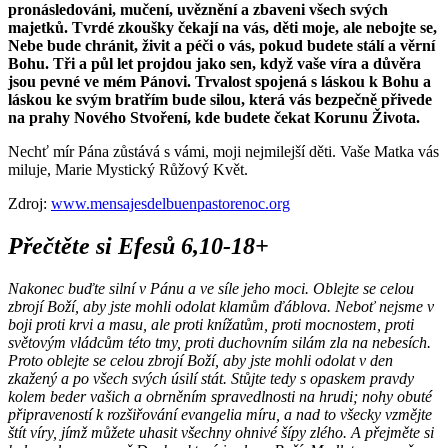
pronásledováni, mučení, uvěznění a zbaveni všech svých
majetků. Tvrdé zkoušky čekají na vás, děti moje, ale nebojte se,
Nebe bude chránit, živit a péči o vás, pokud budete stálí a věrní
Bohu. Tři a půl let projdou jako sen, když vaše víra a důvěra
jsou pevné ve mém Pánovi. Trvalost spojená s láskou k Bohu a
láskou ke svým bratřím bude silou, která vás bezpečně přivede
na prahy Nového Stvoření, kde budete čekat Korunu Života.
Nechť mír Pána zůstává s vámi, moji nejmilejší děti. Vaše Matka vás
miluje, Marie Mystický Růžový Květ.
Zdroj:
www.mensajesdelbuenpastorenoc.org
Přečtěte si Efesů 6,10-18+
Nakonec buďte silní v Pánu a ve síle jeho moci. Oblejte se celou
zbrojí Boží, aby jste mohli odolat klamům ďáblova. Neboť nejsme v
boji proti krvi a masu, ale proti knížatům, proti mocnostem, proti
světovým vládcům této tmy, proti duchovním silám zla na nebesích.
Proto oblejte se celou zbrojí Boží, aby jste mohli odolat v den
zkažený a po všech svých úsilí stát. Stůjte tedy s opaskem pravdy
kolem beder vašich a obrněním spravedlnosti na hrudi; nohy obuté
připraveností k rozšiřování evangelia míru, a nad to všecky vzmějte
štít víry, jímž můžete uhasit všechny ohnivé šípy zlého. A přejměte si