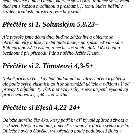
helm salvace a meč Ducha, který je slovo Boží. Modlete se ve všem
duchem s každou modlitbou a prosbami. K tomu buďte bdělní v
každém trvalosti, prosící za všechny svaté.
Přečtěte si 1. Solunským 5,8.23+
Ale protože jsme dětmi dne, buďme zdrženliví a oblejme se
obrněním víry a lásky; helm bude naděje na spásu. Ať vám sám
Bůh míru posvěti celkem; a nechť vaš duch i duše i tělo budou
bezúhonné při příchodu Pána našého Ježíše Krista.
Přečtěte si 2. Timoteovi 4,3-5+
Neboť přichází čas, kdy lidé budou mít na zdravý učení trpělivost;
ale podle svých vlastních touh se shromáždí učitele a odkloní uši od
pravdy k bájnám. Ty však buď vždy stálý, snese utrpení, vykonávaj
práci evangelisty, splň svou službu.
Přečtěte si Efesů 4,22-24+
Odložte starého člověka, který patří k vaší bývalé způsobu života a
je zkažen lstivými touhami, a nechť se obnoví v duchu svého myslu.
Oblečte nového člověka, vytvořeného podle podobnosti Boha v