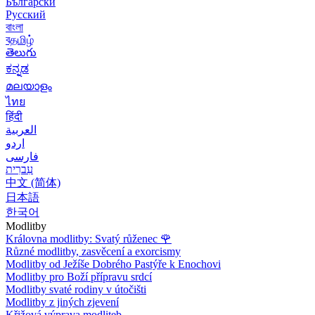
Български
Русский
বাংলা
বதமிழ்
తెలుగు
ಕನ್ನಡ
മലയാളം
ไทย
हिंदी
العربية
اردو
فارسی
עִברִית
中文 (简体)
日本語
한국어
Modlitby
Královna modlitby: Svatý růženec
🌹
Různé modlitby, zasvěcení a exorcismy
Modlitby od Ježíše Dobrého Pastýře k Enochovi
Modlitby pro Boží přípravu srdcí
Modlitby svaté rodiny v útočišti
Modlitby z jiných zjevení
Křižová výprava modliteb