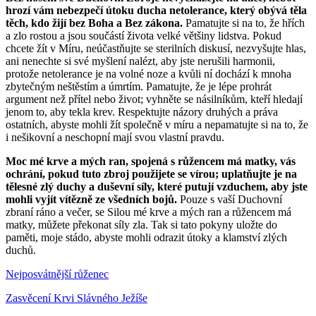
hrozí vám nebezpečí útoku ducha netolerance, který obývá těla
těch, kdo žijí bez Boha a Bez zákona.
Pamatujte si na to, že hřích
a zlo rostou a jsou součástí života velké většiny lidstva. Pokud
chcete žít v Míru, neúčastňujte se sterilních diskusí, nezvyšujte hlas,
ani nenechte si své myšlení nalézt, aby jste nerušili harmonii,
protože netolerance je na volné noze a kvůli ní dochází k mnoha
zbytečným neštěstím a úmrtím. Pamatujte, že je lépe prohrát
argument než přítel nebo život; vyhněte se násilníkům, kteří hledají
jenom to, aby tekla krev. Respektujte názory druhých a práva
ostatních, abyste mohli žít společně v míru a nepamatujte si na to, že
i nešikovní a neschopní mají svou vlastní pravdu.
Moc mé krve a mých ran, spojená s růžencem má matky, vás
ochrání, pokud tuto zbroj použijete se vírou; uplatňujte je na
tělesné zlý duchy a duševní síly, které putují vzduchem, aby jste
mohli vyjít vítězně ze všedních bojů.
Pouze s vaší Duchovní
zbraní ráno a večer, se Silou mé krve a mých ran a růžencem má
matky, můžete překonat síly zla. Tak si tato pokyny uložte do
paměti, moje stádo, abyste mohli odrazit útoky a klamství zlých
duchů.
Nejposvátnější růženec
Zasvěcení Krvi Slávného Ježíše