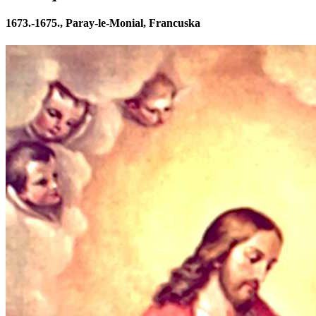
1673.-1675., Paray-le-Monial, Francuska