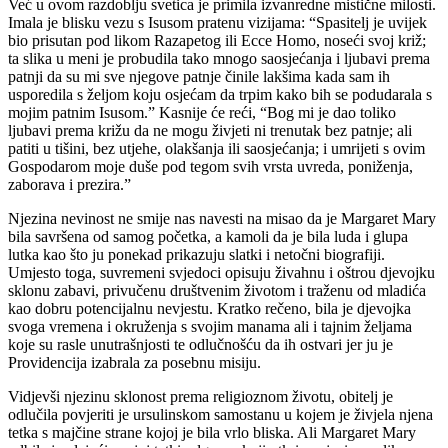
Već u ovom razdoblju svetica je primila izvanredne mistične milosti.
Imala je blisku vezu s Isusom pratenu vizijama: “Spasitelj je uvijek
bio prisutan pod likom Razapetog ili Ecce Homo, noseći svoj križ;
ta slika u meni je probudila tako mnogo saosjećanja i ljubavi prema
patnji da su mi sve njegove patnje činile lakšima kada sam ih
usporedila s željom koju osjećam da trpim kako bih se podudarala s
mojim patnim Isusom.” Kasnije će reći, “Bog mi je dao toliko
ljubavi prema križu da ne mogu živjeti ni trenutak bez patnje; ali
patiti u tišini, bez utjehe, olakšanja ili saosjećanja; i umrijeti s ovim
Gospodarom moje duše pod tegom svih vrsta uvreda, poniženja,
zaborava i prezira.”
Njezina nevinost ne smije nas navesti na misao da je Margaret Mary
bila savršena od samog početka, a kamoli da je bila luda i glupa
lutka kao što ju ponekad prikazuju slatki i netočni biografiji.
Umjesto toga, suvremeni svjedoci opisuju živahnu i oštrou djevojku
sklonu zabavi, privučenu društvenim životom i traženu od mladića
kao dobru potencijalnu nevjestu. Kratko rečeno, bila je djevojka
svoga vremena i okruženja s svojim manama ali i tajnim željama
koje su rasle unutrašnjosti te odlučnošću da ih ostvari jer ju je
Providencija izabrala za posebnu misiju.
Vidjevši njezinu sklonost prema religioznom životu, obitelj je
odlučila povjeriti je ursulinskom samostanu u kojem je živjela njena
tetka s majčine strane kojoj je bila vrlo bliska. Ali Margaret Mary