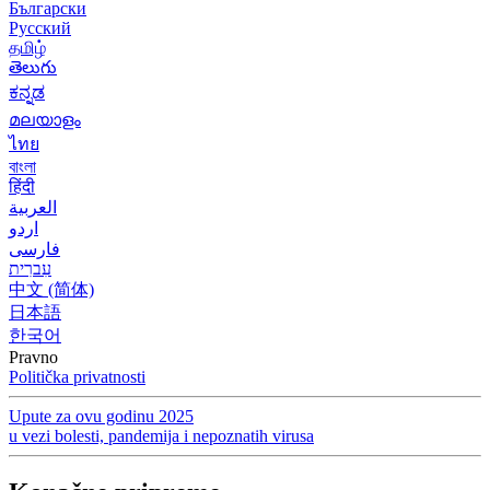
Български
Русский
தமிழ்
తెలుగు
ಕನ್ನಡ
മലയാളം
ไทย
বাংলা
हिंदी
العربية
اردو
فارسی
עִברִית
中文 (简体)
日本語
한국어
Pravno
Politička privatnosti
Upute za ovu godinu 2025
u vezi bolesti, pandemija i nepoznatih virusa