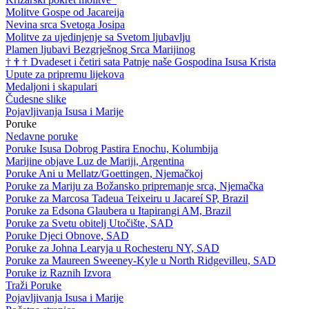
Molitve Gospe od Jacareija
Nevina srca Svetoga Josipa
Molitve za ujedinjenje sa Svetom ljubavlju
Plamen ljubavi Bezgrješnog Srca Marijinog
†
†
†
Dvadeset i četiri sata Patnje naše Gospodina Isusa Krista
Upute za pripremu lijekova
Medaljoni i skapulari
Čudesne slike
Pojavljivanja Isusa i Marije
Poruke
Nedavne poruke
Poruke Isusa Dobrog Pastira Enochu, Kolumbija
Marijine objave Luz de Mariji, Argentina
Poruke Ani u Mellatz/Goettingen, Njemačkoj
Poruke za Mariju za Božansko pripremanje srca, Njemačka
Poruke za Marcosa Tadeua Teixeiru u Jacareí SP, Brazil
Poruke za Edsona Glaubera u Itapirangi AM, Brazil
Poruke za Svetu obitelj Utočište, SAD
Poruke Djeci Obnove, SAD
Poruke za Johna Learyja u Rochesteru NY, SAD
Poruke za Maureen Sweeney-Kyle u North Ridgevilleu, SAD
Poruke iz Raznih Izvora
Traži Poruke
Pojavljivanja Isusa i Marije