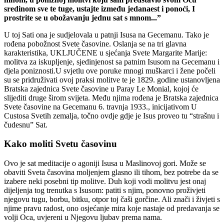
sredinom sve te tuge, ustajte između jedanaest i ponoći, I
prostrite se u obožavanju jednu sat s mnom...”
U toj Sati ona je sudjelovala u patnji Isusa na Gecemanu. Tako je
rođena pobožnost Svete časovine. Oslanja se na tri glavna
karakteristika, UKLJUČENE u sjećanja Svete Margarite Marije:
molitva za iskupljenje, sjedinjenost sa patnim Isusom na Gecemanu i
djela poniznosti.U svjetlu ove poruke mnogi muškarci i žene počeli
su se pridruživati ovoj praksi molitve te je 1829. godine ustanovljena
Bratska zajednica Svete časovine u Paray Le Monial, kojoj će
slijediti druge širom svijeta. Među njima rođena je Bratska zajednica
Svete časovine na Gecemanu 6. travnja 1933., inicijativom U
Custosa Svetih zemalja, točno ovdje gdje je Isus proveo tu “strašnu i
čudesnu” Sat.
Kako moliti Svetu časovinu
Ovo je sat meditacije o agoniji Isusa u Maslinovoj gori. Može se
obaviti Sveta časovina moljenjem glasno ili tihom, bez potrebe da se
izabere neki posebni tip molitve. Duh koji vodi molitvu jest onaj
dijeljenja tog trenutka s Isusom: patiti s njim, ponovno proživjeti
njegovu tugu, borbu, bitku, otpor toj čaši gorčine. Ali znači i živjeti s
njime pravu radost, ono osjećanje mira koje nastaje od predavanja se
volji Oca, uvjereni u Njegovu ljubav prema nama.