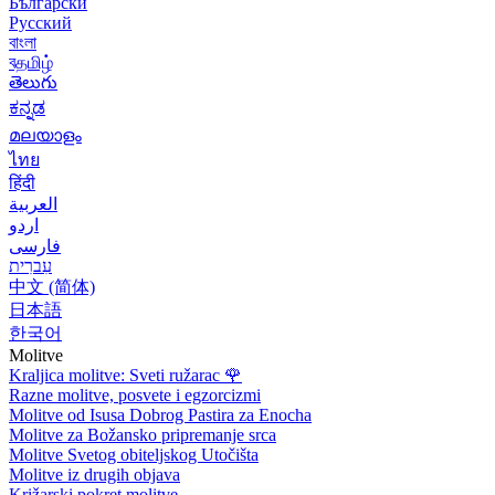
Български
Русский
বাংলা
বதமிழ்
తెలుగు
ಕನ್ನಡ
മലയാളം
ไทย
हिंदी
العربية
اردو
فارسی
עִברִית
中文 (简体)
日本語
한국어
Molitve
Kraljica molitve: Sveti ružarac
🌹
Razne molitve, posvete i egzorcizmi
Molitve od Isusa Dobrog Pastira za Enocha
Molitve za Božansko pripremanje srca
Molitve Svetog obiteljskog Utočišta
Molitve iz drugih objava
Križarski pokret molitve