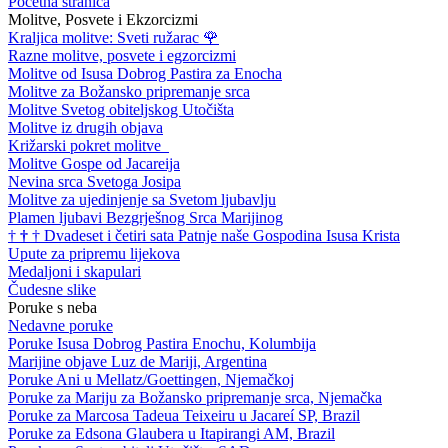
Početna stranica
Molitve, Posvete i Ekzorcizmi
Kraljica molitve: Sveti ružarac
🌹
Razne molitve, posvete i egzorcizmi
Molitve od Isusa Dobrog Pastira za Enocha
Molitve za Božansko pripremanje srca
Molitve Svetog obiteljskog Utočišta
Molitve iz drugih objava
Križarski pokret molitve
Molitve Gospe od Jacareija
Nevina srca Svetoga Josipa
Molitve za ujedinjenje sa Svetom ljubavlju
Plamen ljubavi Bezgrješnog Srca Marijinog
†
†
†
Dvadeset i četiri sata Patnje naše Gospodina Isusa Krista
Upute za pripremu lijekova
Medaljoni i skapulari
Čudesne slike
Poruke s neba
Nedavne poruke
Poruke Isusa Dobrog Pastira Enochu, Kolumbija
Marijine objave Luz de Mariji, Argentina
Poruke Ani u Mellatz/Goettingen, Njemačkoj
Poruke za Mariju za Božansko pripremanje srca, Njemačka
Poruke za Marcosa Tadeua Teixeiru u Jacareí SP, Brazil
Poruke za Edsona Glaubera u Itapirangi AM, Brazil