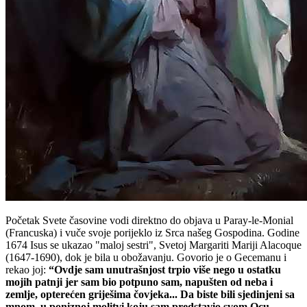
Početak Svete časovine vodi direktno do objava u Paray-le-Monial
(Francuska) i vuče svoje porijeklo iz Srca našeg Gospodina. Godine
1674 Isus se ukazao "maloj sestri", Svetoj Margariti Mariji Alacoque
(1647-1690), dok je bila u obožavanju. Govorio je o Gecemanu i
rekao joj:
“Ovdje sam unutrašnjost trpio više nego u ostatku
mojih patnji jer sam bio potpuno sam, napušten od neba i
zemlje, opterećen griješima čovjeka... Da biste bili sjedinjeni sa
mnom, u poniznoj molitvi koju sam predstavio svom Ocu