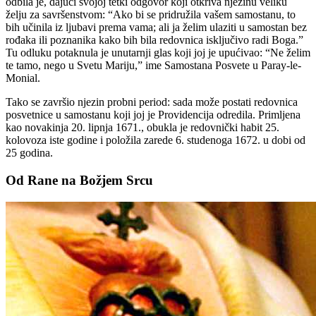
odbila je, dajući svojoj tetki odgovor koji otkriva njezinu veliku
želju za savršenstvom: “Ako bi se pridružila vašem samostanu, to
bih učinila iz ljubavi prema vama; ali ja želim ulaziti u samostan bez
rođaka ili poznanika kako bih bila redovnica isključivo radi Boga.”
Tu odluku potaknula je unutarnji glas koji joj je upućivao: “Ne želim
te tamo, nego u Svetu Mariju,” ime Samostana Posvete u Paray-le-
Monial.
Tako se završio njezin probni period: sada može postati redovnica
posvetnice u samostanu koji joj je Providencija odredila. Primljena
kao novakinja 20. lipnja 1671., obukla je redovnički habit 25.
kolovoza iste godine i položila zarede 6. studenoga 1672. u dobi od
25 godina.
Od Rane na Božjem Srcu