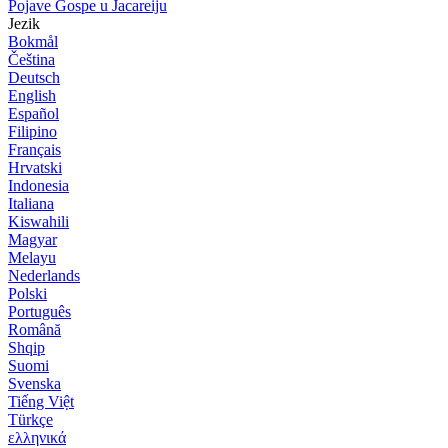
Pojave Gospe u Jacareiju
Jezik
Bokmål
Čeština
Deutsch
English
Español
Filipino
Français
Hrvatski
Indonesia
Italiana
Kiswahili
Magyar
Melayu
Nederlands
Polski
Português
Română
Shqip
Suomi
Svenska
Tiếng Việt
Türkçe
ελληνικά