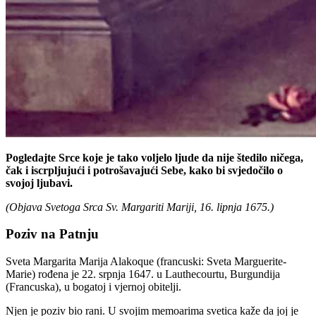
Pogledajte Srce koje je tako voljelo ljude da nije štedilo ničega,
čak i iscrpljujući i potrošavajući Sebe, kako bi svjedočilo o
svojoj ljubavi.
(Objava Svetoga Srca Sv. Margariti Mariji, 16. lipnja 1675.)
Poziv na Patnju
Sveta Margarita Marija Alakoque (francuski: Sveta Marguerite-
Marie) rođena je 22. srpnja 1647. u Lauthecourtu, Burgundija
(Francuska), u bogatoj i vjernoj obitelji.
Njen je poziv bio rani. U svojim memoarima svetica kaže da joj je