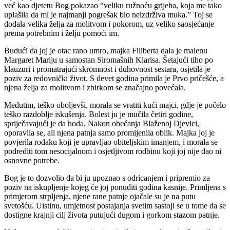
već kao djetetu Bog pokazao “veliku ružnoću grijeha, koja me tako
uplašila da mi je najmanji pogrešak bio neizdrživa muka.” Toj se
dodala velika želja za molitvom i pokorom, uz veliko saosjećanje
prema potrebnim i želju pomoći im.
Budući da joj je otac rano umro, majka Filiberta dala je malenu
Margaret Mariju u samostan Siromašnih Klarisa. Šetajući tiho po
klauzuri i promatrajući skromnost i duhovnost sestara, osjetila je
poziv za redovnički život. S devet godina primila je Prvo pričešće, a
njena želja za molitvom i zbirkom se značajno povećala.
Međutim, teško oboljevši, morala se vratiti kući majci, gdje je počelo
teško razdoblje iskušenja. Bolest ju je mučila četiri godine,
spriječavajući je da hoda. Nakon obećanja Blaženoj Djevici,
oporavila se, ali njena patnja samo promijenila oblik. Majka joj je
povjerila rođaku koji je upravljao obiteljskim imanjem, i morala se
podrediti tom nesocijalnom i osjetljivom rodbinu koji joj nije dao ni
osnovne potrebe.
Bog je to dozvolio da bi ju upoznao s odricanjem i pripremio za
poziv na iskupljenje kojeg će joj ponuditi godina kasnije. Primljena s
primjerom strpljenja, njene rane patnje ojačale su je na putu
svetošću. Uistinu, umjetnost postajanja svetim sastoji se u tome da se
dostigne krajnji cilj života putujući dugom i gorkom stazom patnje.