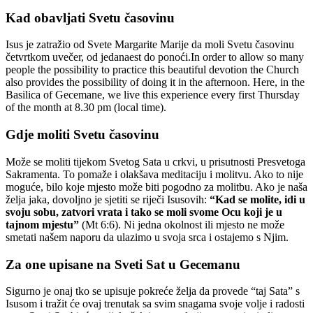
Kad obavljati Svetu časovinu
Isus je zatražio od Svete Margarite Marije da moli Svetu časovinu
četvrtkom uvečer, od jedanaest do ponoći.In order to allow so many
people the possibility to practice this beautiful devotion the Church
also provides the possibility of doing it in the afternoon. Here, in the
Basilica of Gecemane, we live this experience every first Thursday
of the month at 8.30 pm (local time).
Gdje moliti Svetu časovinu
Može se moliti tijekom Svetog Sata u crkvi, u prisutnosti Presvetoga
Sakramenta. To pomaže i olakšava meditaciju i molitvu. Ako to nije
moguće, bilo koje mjesto može biti pogodno za molitbu. Ako je naša
želja jaka, dovoljno je sjetiti se riječi Isusovih:
“Kad se molite, idi u
svoju sobu, zatvori vrata i tako se moli svome Ocu koji je u
tajnom mjestu”
(Mt 6:6). Ni jedna okolnost ili mjesto ne može
smetati našem naporu da ulazimo u svoja srca i ostajemo s Njim.
Za one upisane na Sveti Sat u Gecemanu
Sigurno je onaj tko se upisuje pokreće želja da provede “taj Sata” s
Isusom i tražit će ovaj trenutak sa svim snagama svoje volje i radosti