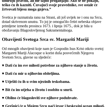
umiruju pravdu, ali me tajno proganjaju! Ako se ne pokaju,
teško ću ih kazniti. Čuvajući svoje pravednike, sve ostale će
žrtvovati bijesu moga gnjeva.”
Svetica je razmatrala ranu na Strani, ali još uvijek ne i onu na Srcu,
dotad skrivenom unutra. To joj je omogućilo četiri nebeska objave
primljene između prosinca 1673. i lipnja 1675., dok je bila u
obožavanju Blagoslovljenog Sakramentalnoga.
Obavijesti Svetoga Srca sv. Margariti Mariji
Od mnogih obavijesti koje nam je Gospodin Isus Krist otkrio svetoj
Margareti Mariji Alacoque u korist duša posvećenih Njegovu
Svetom Srcu, glavne su sljedeće:
♥
Dati ću im sve milosti potrebne za njihovo stanje u životu.
♥
Dati ću mir u njihovim obiteljima.
♥
Utješiti ću ih u svim njezinih teskobama.
♥
Bit ću im utjeha u životu i osobito u smrti.
♥
Obilno će blagosloviti sve njihove poduhvate.
♥
Grešnici će u Mojem Srcu naći izvor i beskrajni ocean milosti.