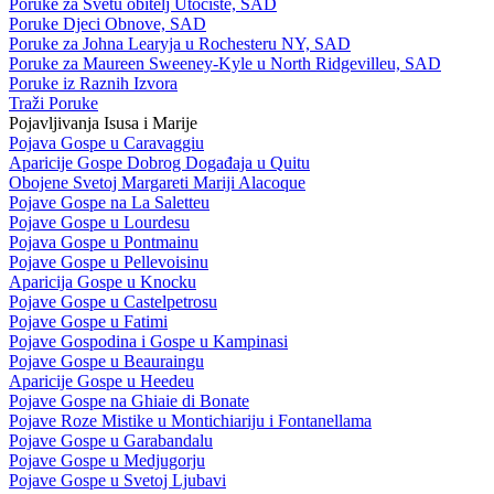
Poruke za Svetu obitelj Utočište, SAD
Poruke Djeci Obnove, SAD
Poruke za Johna Learyja u Rochesteru NY, SAD
Poruke za Maureen Sweeney-Kyle u North Ridgevilleu, SAD
Poruke iz Raznih Izvora
Traži Poruke
Pojavljivanja Isusa i Marije
Pojava Gospe u Caravaggiu
Aparicije Gospe Dobrog Događaja u Quitu
Obojene Svetoj Margareti Mariji Alacoque
Pojave Gospe na La Saletteu
Pojave Gospe u Lourdesu
Pojava Gospe u Pontmainu
Pojave Gospe u Pellevoisinu
Aparicija Gospe u Knocku
Pojave Gospe u Castelpetrosu
Pojave Gospe u Fatimi
Pojave Gospodina i Gospe u Kampinasi
Pojave Gospe u Beauraingu
Aparicije Gospe u Heedeu
Pojave Gospe na Ghiaie di Bonate
Pojave Roze Mistike u Montichiariju i Fontanellama
Pojave Gospe u Garabandalu
Pojave Gospe u Medjugorju
Pojave Gospe u Svetoj Ljubavi