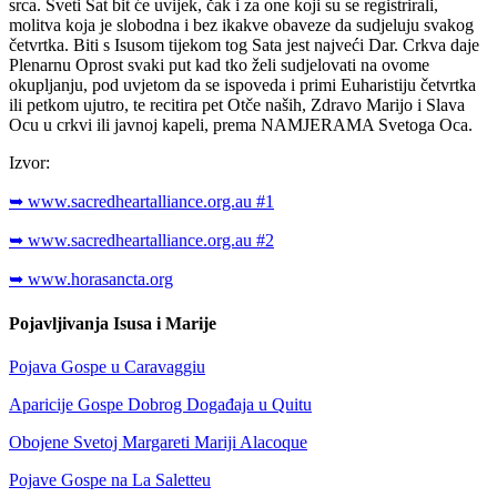
srca. Sveti Sat bit će uvijek, čak i za one koji su se registrirali,
molitva koja je slobodna i bez ikakve obaveze da sudjeluju svakog
četvrtka. Biti s Isusom tijekom tog Sata jest najveći Dar. Crkva daje
Plenarnu Oprost svaki put kad tko želi sudjelovati na ovome
okupljanju, pod uvjetom da se ispoveda i primi Euharistiju četvrtka
ili petkom ujutro, te recitira pet Otče naših, Zdravo Marijo i Slava
Ocu u crkvi ili javnoj kapeli, prema NAMJERAMA Svetoga Oca.
Izvor:
➥ www.sacredheartalliance.org.au #1
➥ www.sacredheartalliance.org.au #2
➥ www.horasancta.org
Pojavljivanja Isusa i Marije
Pojava Gospe u Caravaggiu
Aparicije Gospe Dobrog Događaja u Quitu
Obojene Svetoj Margareti Mariji Alacoque
Pojave Gospe na La Saletteu