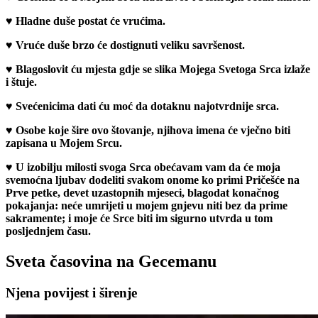
♥
Hladne duše postat će vrućima.
♥
Vruće duše brzo će dostignuti veliku savršenost.
♥
Blagoslovit ću mjesta gdje se slika Mojega Svetoga Srca izlaže
i štuje.
♥
Svećenicima dati ću moć da dotaknu najotvrdnije srca.
♥
Osobe koje šire ovo štovanje, njihova imena će vječno biti
zapisana u Mojem Srcu.
♥
U izobilju milosti svoga Srca obećavam vam da će moja
svemoćna ljubav dodeliti svakom onome ko primi Pričešće na
Prve petke, devet uzastopnih mjeseci, blagodat konačnog
pokajanja: neće umrijeti u mojem gnjevu niti bez da prime
sakramente; i moje će Srce biti im sigurno utvrda u tom
posljednjem času.
Sveta časovina na Gecemanu
Njena povijest i širenje