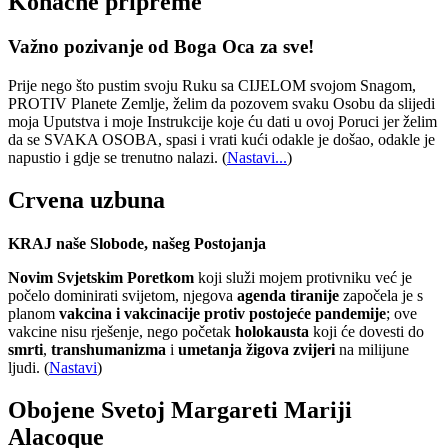
Konačne pripreme
Važno pozivanje od Boga Oca za sve!
Prije nego što pustim svoju Ruku sa CIJELOM svojom Snagom,
PROTIV Planete Zemlje, želim da pozovem svaku Osobu da slijedi
moja Uputstva i moje Instrukcije koje ću dati u ovoj Poruci jer želim
da se SVAKA OSOBA, spasi i vrati kući odakle je došao, odakle je
napustio i gdje se trenutno nalazi.
(
Nastavi...
)
Crvena uzbuna
KRAJ naše Slobode, našeg Postojanja
Novim Svjetskim Poretkom
koji služi mojem protivniku već je
počelo dominirati svijetom, njegova
agenda tiranije
započela je s
planom
vakcina i vakcinacije protiv postojeće pandemije
; ove
vakcine nisu rješenje, nego početak
holokausta
koji će dovesti do
smrti
,
transhumanizma
i
umetanja žigova zvijeri
na milijune
ljudi. (
Nastavi
)
Obojene Svetoj Margareti Mariji
Alacoque