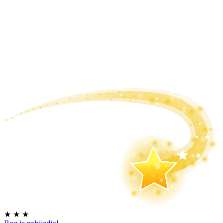
★
★
★