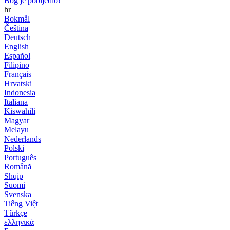
Bog je pobijedio!
hr
Bokmål
Čeština
Deutsch
English
Español
Filipino
Français
Hrvatski
Indonesia
Italiana
Kiswahili
Magyar
Melayu
Nederlands
Polski
Português
Română
Shqip
Suomi
Svenska
Tiếng Việt
Türkçe
ελληνικά