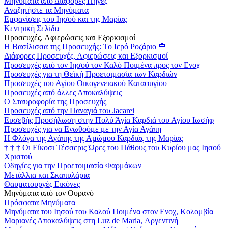
Μηνύματα από Διάφορες Πηγές
Αναζητήστε τα Μηνύματα
Εμφανίσεις του Ιησού και της Μαρίας
Κεντρική Σελίδα
Προσευχές, Αφιερώσεις και Εξορκισμοί
Η Βασίλισσα της Προσευχής: Το Ιερό Ροζάριο
🌹
Διάφορες Προσευχές, Αφιερώσεις και Εξορκισμοί
Προσευχές από τον Ιησού τον Καλό Ποιμένα προς τον Ενοχ
Προσευχές για τη Θεϊκή Προετοιμασία των Καρδιών
Προσευχές του Αγίου Οικογενειακού Καταφυγίου
Προσευχές από άλλες Αποκαλύψεις
Ο Σταυροφορία της Προσευχής
Προσευχές από την Παναγιά του Jacarei
Ευσεβής Προσήλωση στην Πολύ Άγία Καρδιά του Αγίου Ιωσήφ
Προσευχές για να Ενωθούμε με την Αγία Αγάπη
Η Φλόγα της Αγάπης της Αμώμου Καρδιάς της Μαρίας
†
†
†
Οι Είκοσι Τέσσερις Ώρες του Πάθους του Κυρίου μας Ιησού
Χριστού
Οδηγίες για την Προετοιμασία Φαρμάκων
Μετάλλια και Σκαπυλάρια
Θαυματουργές Εικόνες
Μηνύματα από τον Ουρανό
Πρόσφατα Μηνύματα
Μηνύματα του Ιησού του Καλού Ποιμένα στον Ενοχ, Κολομβία
Μαριανές Αποκαλύψεις στη Luz de Maria, Αργεντινή