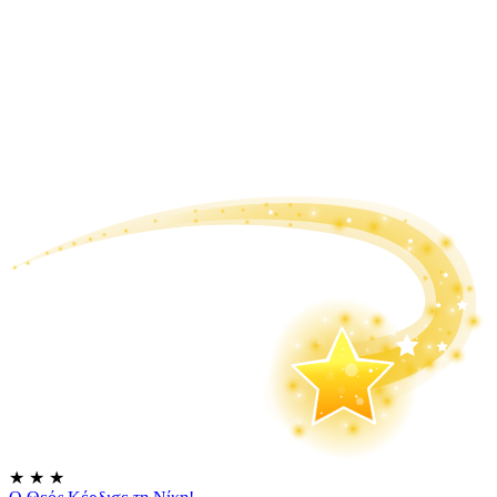
★
★
★