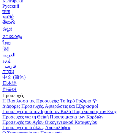
Български
Русский
বাংলা
বதமிழ்
తెలుగు
ಕನ್ನಡ
മലയാളം
ไทย
हिंदी
العربية
اردو
فارسی
עִברִית
中文 (简体)
日本語
한국어
Προσευχές
Η Βασίλισσα της Προσευχής: Το Ιερό Ροζάριο
🌹
Διάφορες Προσευχές, Αφιερώσεις και Εξορκισμοί
Προσευχές από τον Ιησού τον Καλό Ποιμένα προς τον Ενοχ
Προσευχές για τη Θεϊκή Προετοιμασία των Καρδιών
Προσευχές του Αγίου Οικογενειακού Καταφυγίου
Προσευχές από άλλες Αποκαλύψεις
Ο Σταυροφορία της Προσευχής