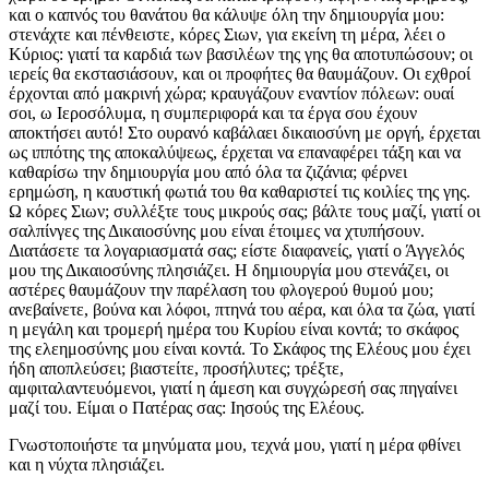
και ο καπνός του θανάτου θα κάλυψε όλη την δημιουργία μου:
στενάχτε και πένθειστε, κόρες Σιων, για εκείνη τη μέρα, λέει ο
Κύριος: γιατί τα καρδιά των βασιλέων της γης θα αποτυπώσουν; οι
ιερείς θα εκστασιάσουν, και οι προφήτες θα θαυμάζουν. Οι εχθροί
έρχονται από μακρινή χώρα; κραυγάζουν εναντίον πόλεων: ουαί
σοι, ω Ιεροσόλυμα, η συμπεριφορά και τα έργα σου έχουν
αποκτήσει αυτό! Στο ουρανό καβάλαει δικαιοσύνη με οργή, έρχεται
ως ιππότης της αποκαλύψεως, έρχεται να επαναφέρει τάξη και να
καθαρίσω την δημιουργία μου από όλα τα ζιζάνια; φέρνει
ερημώση, η καυστική φωτιά του θα καθαριστεί τις κοιλίες της γης.
Ω κόρες Σιων; συλλέξτε τους μικρούς σας; βάλτε τους μαζί, γιατί οι
σαλπίνγες της Δικαιοσύνης μου είναι έτοιμες να χτυπήσουν.
Διατάσετε τα λογαριασματά σας; είστε διαφανείς, γιατί ο Άγγελός
μου της Δικαιοσύνης πλησιάζει. Η δημιουργία μου στενάζει, οι
αστέρες θαυμάζουν την παρέλαση του φλογερού θυμού μου;
ανεβαίνετε, βούνα και λόφοι, πτηνά του αέρα, και όλα τα ζώα, γιατί
η μεγάλη και τρομερή ημέρα του Κυρίου είναι κοντά; το σκάφος
της ελεημοσύνης μου είναι κοντά. Το Σκάφος της Ελέους μου έχει
ήδη αποπλεύσει; βιαστείτε, προσήλυτες; τρέξτε,
αμφιταλαντευόμενοι, γιατί η άμεση και συγχώρεσή σας πηγαίνει
μαζί του. Είμαι ο Πατέρας σας: Ιησούς της Ελέους.
Γνωστοποιήστε τα μηνύματα μου, τεχνά μου, γιατί η μέρα φθίνει
και η νύχτα πλησιάζει.