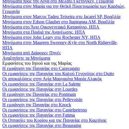
Μηνύματα προς την Άννα στο Μέλατζ/Γκέτινγκεν, Γερμανία
Μηνύματα στην Μαρία για την Θεϊκή Προετοιμασία των Καρδιών,
Γερμανία
Μηνύματα στον Marcos Tadeu Teixeira στο Jacareí SP, Βραζιλία
Μηνύματα στον Edson Glauber στο Itapiranga AM, Βραζιλία
Μηνύματα στο Άγιο Οικογενειακό Καταφύγιο, ΗΠΑ
Μηνύματα στα Παιδιά της Ανανέωσης, ΗΠΑ
Μηνύματα στον John Leary στο Rochester NY, ΗΠΑ
Μηνύματα στην Maureen Sweeney-Kyle στο North Ridgeville,
ΗΠΑ
Μηνύματα από Διάφορες Πηγές
Αναζητήστε τα Μηνύματα
Εμφανίσεις του Ιησού και της Μαρίας
Η εμφάνιση της Παναγίας στο Caravaggio
Οι εμφανίσεις της Παναγίας του Καλού Γεγονότος στο Quito
Οι αποκαλύψεις στην Αγία Μαργαρίτα Μαρία Αλακόκ
Οι εμφανίσεις της Παναγίας στη La Salette
Οι εμφανίσεις της Παναγίας στη Lourdes
Η εμφάνιση της Παναγίας στο Pontmain
Οι εμφανίσεις της Παναγίας στο Pellevoisin
Η εμφάνιση της Παναγίας στο Knock
Οι εμφανίσεις της Παναγίας στο Castelpetroso
Οι εμφανίσεις της Παναγίας στη Fatima
Οι Οπτασίες του Κυρίου και της Παναγίας στο Καμπίνας
Οι εμφανίσεις της Παναγίας στο Beauraing