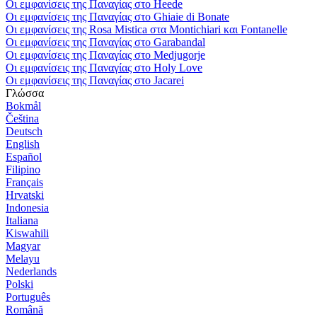
Οι εμφανίσεις της Παναγίας στο Heede
Οι εμφανίσεις της Παναγίας στο Ghiaie di Bonate
Οι εμφανίσεις της Rosa Mistica στα Montichiari και Fontanelle
Οι εμφανίσεις της Παναγίας στο Garabandal
Οι εμφανίσεις της Παναγίας στο Medjugorje
Οι εμφανίσεις της Παναγίας στο Holy Love
Οι εμφανίσεις της Παναγίας στο Jacarei
Γλώσσα
Bokmål
Čeština
Deutsch
English
Español
Filipino
Français
Hrvatski
Indonesia
Italiana
Kiswahili
Magyar
Melayu
Nederlands
Polski
Português
Română