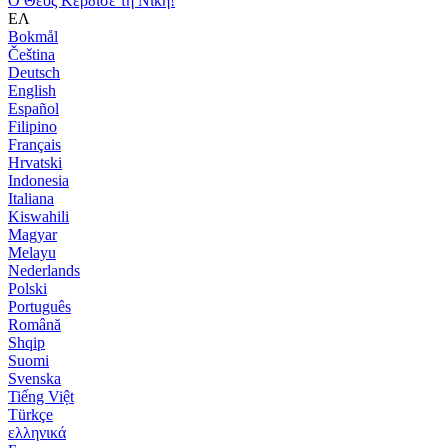
Ο Θεός Κέρδισε τη Νίκη!
ΕΛ
Bokmål
Čeština
Deutsch
English
Español
Filipino
Français
Hrvatski
Indonesia
Italiana
Kiswahili
Magyar
Melayu
Nederlands
Polski
Português
Română
Shqip
Suomi
Svenska
Tiếng Việt
Türkçe
ελληνικά