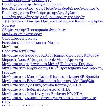
Προσευχές από την Παναγιά του Jacarei
Ευσεβής Προσήλωση στην Πολύ Άγία Καρδιά του Αγίου Ιωσήφ
Προσευχές για να Ενωθούμε με την Αγία Αγάπη
Η Φλόγα της Αγάπης της Αμώμου Καρδιάς της Μαρίας
†
†
†
Οι Είκοσι Τέσσερις Ώρες του Πάθους του Κυρίου μας Ιησού
Χριστού
Οδηγίες για την Προετοιμασία Φαρμάκων
Μετάλλια και Σκαπυλάρια
Θαυματουργές Εικόνες
Εμφανίσεις του Ιησού και της Μαρίας
Μηνύματα
Πρόσφατα Μηνύματα
Μηνύματα του Ιησού του Καλού Ποιμένα στον Ενοχ, Κολομβία
Μαριανές Αποκαλύψεις στη Luz de Maria, Αργεντινή
Μηνύματα προς την Άννα στο Μέλατζ/Γκέτινγκεν, Γερμανία
Μηνύματα στην Μαρία για την Θεϊκή Προετοιμασία των Καρδιών,
Γερμανία
Μηνύματα στον Marcos Tadeu Teixeira στο Jacareí SP, Βραζιλία
Μηνύματα στον Edson Glauber στο Itapiranga AM, Βραζιλία
Μηνύματα στο Άγιο Οικογενειακό Καταφύγιο, ΗΠΑ
Μηνύματα στα Παιδιά της Ανανέωσης, ΗΠΑ
Μηνύματα στον John Leary στο Rochester NY, ΗΠΑ
Μηνύματα στην Maureen Sweeney-Kyle στο North Ridgeville,
ΗΠΑ