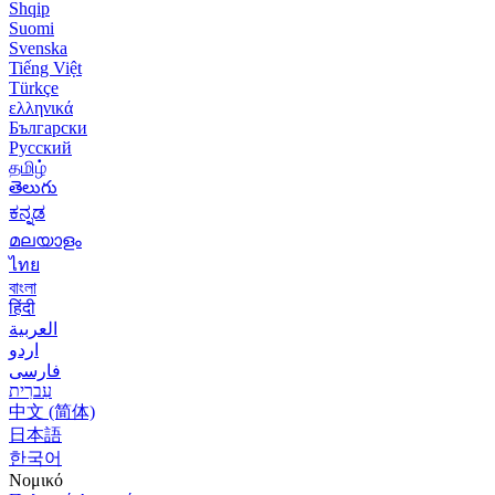
Shqip
Suomi
Svenska
Tiếng Việt
Türkçe
ελληνικά
Български
Русский
தமிழ்
తెలుగు
ಕನ್ನಡ
മലയാളം
ไทย
বাংলা
हिंदी
العربية
اردو
فارسی
עִברִית
中文 (简体)
日本語
한국어
Νομικό