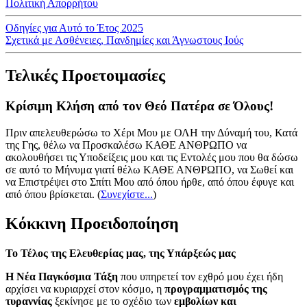
Πολιτική Απορρήτου
Οδηγίες για Αυτό το Έτος 2025
Σχετικά με Ασθένειες, Πανδημίες και Άγνωστους Ιούς
Τελικές Προετοιμασίες
Κρίσιμη Κλήση από τον Θεό Πατέρα σε Όλους!
Πριν απελευθερώσω το Χέρι Μου με ΟΛΗ την Δύναμή του, Κατά
της Γης, θέλω να Προσκαλέσω ΚΑΘΕ ΑΝΘΡΩΠΟ να
ακολουθήσει τις Υποδείξεις μου και τις Εντολές μου που θα δώσω
σε αυτό το Μήνυμα γιατί θέλω ΚΑΘΕ ΑΝΘΡΩΠΟ, να Σωθεί και
να Επιστρέψει στο Σπίτι Μου από όπου ήρθε, από όπου έφυγε και
από όπου βρίσκεται.
(
Συνεχίστε...
)
Κόκκινη Προειδοποίηση
Το Τέλος της Ελευθερίας μας, της Υπάρξεώς μας
Η Νέα Παγκόσμια Τάξη
που υπηρετεί τον εχθρό μου έχει ήδη
αρχίσει να κυριαρχεί στον κόσμο, η
προγραμματισμός της
τυραννίας
ξεκίνησε με το σχέδιο των
εμβολίων και