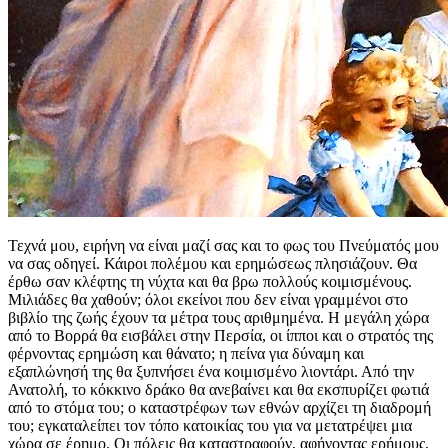
Τεχνά μου, ειρήνη να είναι μαζί σας και το φως του Πνεύματός μου
να σας οδηγεί. Κάιροι πολέμου και ερημώσεως πλησιάζουν. Θα
έρθω σαν κλέφτης τη νύχτα και θα βρω πολλούς κοιμισμένους.
Μιλιάδες θα χαθούν; όλοι εκείνοι που δεν είναι γραμμένοι στο
βιβλίο της ζωής έχουν τα μέτρα τους αριθμημένα. Η μεγάλη χώρα
από το Βορρά θα εισβάλει στην Περσία, οι ίπποι και ο στρατός της
φέρνοντας ερημώση και θάνατο; η πείνα για δύναμη και
εξαπλώνησή της θα ξυπνήσει ένα κοιμισμένο λιοντάρι. Από την
Ανατολή, το κόκκινο δράκο θα ανεβαίνει και θα εκσπυρίζει φωτιά
από το στόμα του; ο καταστρέφων των εθνών αρχίζει τη διαδρομή
του; εγκαταλείπει τον τόπο κατοικίας του για να μετατρέψει μια
χώρα σε έρημο. Οι πόλεις θα καταστραφούν, αφήνοντας ερήμους,