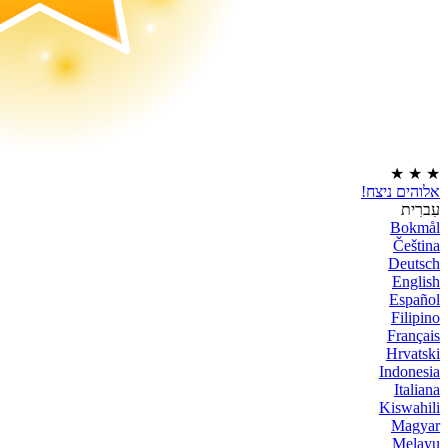
★
★
★
אלוהים ניצח!
עִברִית
Bokmål
Čeština
Deutsch
English
Español
Filipino
Français
Hrvatski
Indonesia
Italiana
Kiswahili
Magyar
Melayu