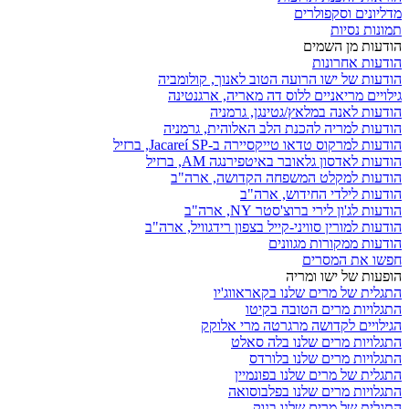
מדליונים וסקפולרים
תמונות נסיות
הודעות מן השמים
הודעות אחרונות
הודעות של ישו הרועה הטוב לאנוך, קולומביה
גילויים מריאניים ללוס דה מאריה, ארגנטינה
הודעות לאנה במלאץ/גטינגן, גרמניה
הודעות למריה להכנת הלב האלוהית, גרמניה
הודעות למרקוס טדאו טייקסיירה ב-Jacareí SP, ברזיל
הודעות לאדסון גלאובר באיטפירנגה AM, ברזיל
הודעות למקלט המשפחה הקדושה, ארה"ב
הודעות לילדי החידוש, ארה"ב
הודעות לג'ון לירי ברוצ'סטר NY, ארה"ב
הודעות למורין סוויני-קייל בצפון רידגוויל, ארה"ב
הודעות ממקורות מגוונים
חפשו את המסרים
הופעות של ישו ומריה
התגלית של מרים שלנו בקאראווג'יו
התגלויות מרים הטובה בקיטו
הגילויים לקדושה מרגרטה מרי אלוקק
התגלויות מרים שלנו בלה סאלט
התגלויות מרים שלנו בלורדס
התגלית של מרים שלנו בפונמיין
התגלויות מרים שלנו בפלבוסואה
התגלית של מרים שלנו בנוק