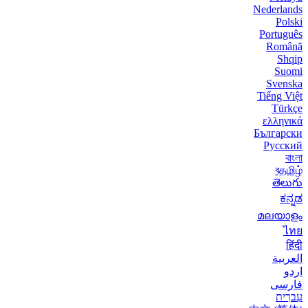
Nederlands
Polski
Português
Română
Shqip
Suomi
Svenska
Tiếng Việt
Türkçe
ελληνικά
Български
Русский
বাংলা
বதமிழ்
తెలుగు
ಕನ್ನಡ
മലയാളം
ไทย
हिंदी
العربية
اردو
فارسی
עִברִית