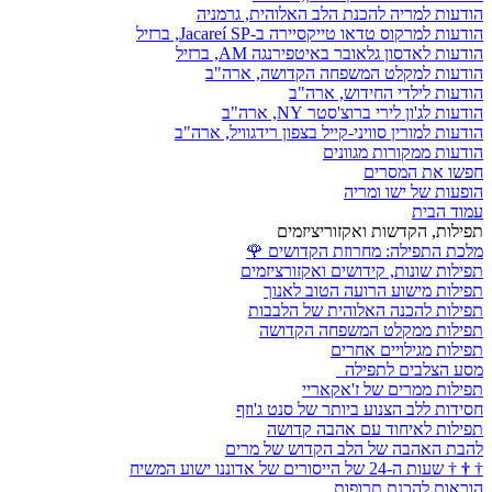
הודעות למריה להכנת הלב האלוהית, גרמניה
הודעות למרקוס טדאו טייקסיירה ב-Jacareí SP, ברזיל
הודעות לאדסון גלאובר באיטפירנגה AM, ברזיל
הודעות למקלט המשפחה הקדושה, ארה"ב
הודעות לילדי החידוש, ארה"ב
הודעות לג'ון לירי ברוצ'סטר NY, ארה"ב
הודעות למורין סוויני-קייל בצפון רידגוויל, ארה"ב
הודעות ממקורות מגוונים
חפשו את המסרים
הופעות של ישו ומריה
עמוד הבית
תפילות, הקדשות ואקזוריציזמים
מלכת התפילה: מחרוזת הקדושים
🌹
תפילות שונות, קידושים ואקזורציזמים
תפילות מישוע הרועה הטוב לאנוך
תפילות להכנה האלוהית של הלבבות
תפילות ממקלט המשפחה הקדושה
תפילות מגילויים אחרים
מסע הצלבים לתפילה
תפילות ממרים של ז'אקאריי
חסידות ללב הצנוע ביותר של סנט ג'וזף
תפילות לאיחוד עם אהבה קדושה
להבת האהבה של הלב הקדוש של מרים
†
†
†
שעות ה-24 של הייסורים של אדוננו ישוע המשיח
הוראות להכנת תרופות