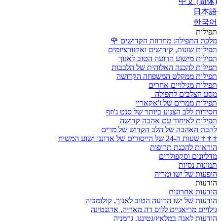
中文 (简体)
日本語
한국어
תפילות
מלכת התפילה: מחרוזת הקדושים
🌹
תפילות שונות, קידושים ואקזורציזמים
תפילות מישוע הרועה הטוב לאנוך
תפילות להכנה האלוהית של הלבבות
תפילות ממקלט המשפחה הקדושה
תפילות מגילויים אחרים
מסע הצלבים לתפילה
תפילות ממרים של ז'אקאריי
חסידות ללב הצנוע ביותר של סנט ג'וזף
תפילות לאיחוד עם אהבה קדושה
להבת האהבה של הלב הקדוש של מרים
†
†
†
שעות ה-24 של הייסורים של אדוננו ישוע המשיח
הוראות להכנת תרופות
מדליונים וסקפולרים
תמונות נסיות
הופעות של ישו ומריה
הודעות
הודעות אחרונות
הודעות של ישו הרועה הטוב לאנוך, קולומביה
גילויים מריאניים ללוס דה מאריה, ארגנטינה
הודעות לאנה במלאץ/גטינגן, גרמניה