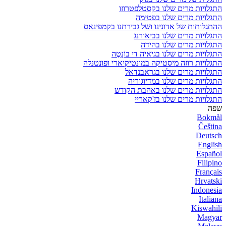
התגלויות מרים שלנו בקסטלפטרוזו
התגלויות מרים שלנו בפטימה
ההתגלותות של אדונינו ושל גבירתנו בקמפינאס
התגלויות מרים שלנו בביאורנג
התגלויות מרים שלנו בהידה
התגלויות מרים שלנו בגיאיה די בוֹנָטֶה
התגלויות רוזה מיסטיקה במונטיקיארי ופונטנלה
התגלויות מרים שלנו בגראבנדאל
התגלויות מרים שלנו במדיוגוריה
התגלויות מרים שלנו באהבת הקודש
התגלויות מרים שלנו בז'קאריי
שפה
Bokmål
Čeština
Deutsch
English
Español
Filipino
Français
Hrvatski
Indonesia
Italiana
Kiswahili
Magyar