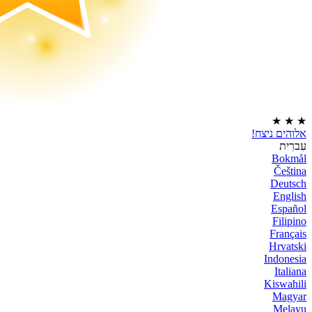
★
★
★
אלוהים ניצח!
עִברִית
Bokmål
Čeština
Deutsch
English
Español
Filipino
Français
Hrvatski
Indonesia
Italiana
Kiswahili
Magyar
Melayu