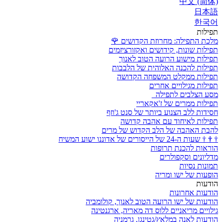
中文 (简体)
日本語
한국어
תפילות
מלכת התפילה: מחרוזת הקדושים
🌹
תפילות שונות, קידושים ואקזורציזמים
תפילות מישוע הרועה הטוב לאנוך
תפילות להכנה האלוהית של הלבבות
תפילות ממקלט המשפחה הקדושה
תפילות מגילויים אחרים
מסע הצלבים לתפילה
תפילות ממרים של ז'אקאריי
חסידות ללב הצנוע ביותר של סנט ג'וזף
תפילות לאיחוד עם אהבה קדושה
להבת האהבה של הלב הקדוש של מרים
†
†
†
שעות ה-24 של הייסורים של אדוננו ישוע המשיח
הוראות להכנת תרופות
מדליונים וסקפולרים
תמונות נסיות
הופעות של ישו ומריה
הודעות
הודעות אחרונות
הודעות של ישו הרועה הטוב לאנוך, קולומביה
גילויים מריאניים ללוס דה מאריה, ארגנטינה
הודעות לאנה במלאץ/גטינגן, גרמניה