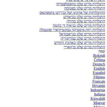
התגלויות מרים שלנו בקסטלפטרוזו
התגלויות מרים שלנו בפטימה
ההתגלותות של אדונינו ושל גבירתנו בקמפינאס
התגלויות מרים שלנו בביאורנג
התגלויות מרים שלנו בהידה
התגלויות מרים שלנו בגיאיה די בוֹנָטֶה
התגלויות רוזה מיסטיקה במונטיקיארי ופונטנלה
התגלויות מרים שלנו בגראבנדאל
התגלויות מרים שלנו במדיוגוריה
התגלויות מרים שלנו באהבת הקודש
התגלויות מרים שלנו בז'קאריי
שפה
Bokmål
Čeština
Deutsch
English
Español
Filipino
Français
Hrvatski
Indonesia
Italiana
Kiswahili
Magyar