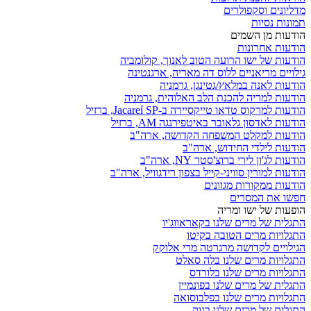
מדליונים וסקפולרים
תמונות נסיות
הודעות מן השמים
הודעות אחרונות
הודעות של ישו הרועה הטוב לאנוך, קולומביה
גילויים מריאניים ללוס דה מאריה, ארגנטינה
הודעות לאנה במלאץ/גטינגן, גרמניה
הודעות למריה להכנת הלב האלוהית, גרמניה
הודעות למרקוס טדאו טייקסיירה ב-Jacareí SP, ברזיל
הודעות לאדסון גלאובר באיטפירנגה AM, ברזיל
הודעות למקלט המשפחה הקדושה, ארה"ב
הודעות לילדי החידוש, ארה"ב
הודעות לג'ון לירי ברוצ'סטר NY, ארה"ב
הודעות למורין סוויני-קייל בצפון רידגוויל, ארה"ב
הודעות ממקורות מגוונים
חפשו את המסרים
הופעות של ישו ומריה
התגלית של מרים שלנו בקאראווג'יו
התגלויות מרים הטובה בקיטו
הגילויים לקדושה מרגרטה מרי אלוקק
התגלויות מרים שלנו בלה סאלט
התגלויות מרים שלנו בלורדס
התגלית של מרים שלנו בפונמיין
התגלויות מרים שלנו בפלבוסואה
התגלית של מרים שלנו בנוק