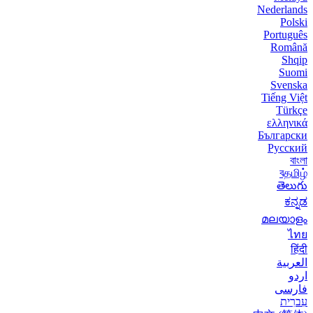
Nederlands
Polski
Português
Română
Shqip
Suomi
Svenska
Tiếng Việt
Türkçe
ελληνικά
Български
Русский
বাংলা
বதமிழ்
తెలుగు
ಕನ್ನಡ
മലയാളം
ไทย
हिंदी
العربية
اردو
فارسی
עִברִית