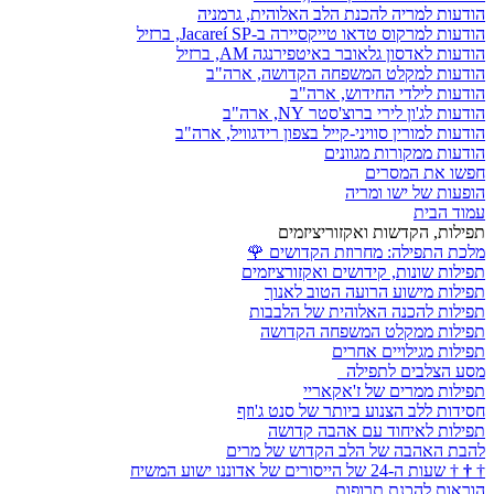
הודעות למריה להכנת הלב האלוהית, גרמניה
הודעות למרקוס טדאו טייקסיירה ב-Jacareí SP, ברזיל
הודעות לאדסון גלאובר באיטפירנגה AM, ברזיל
הודעות למקלט המשפחה הקדושה, ארה"ב
הודעות לילדי החידוש, ארה"ב
הודעות לג'ון לירי ברוצ'סטר NY, ארה"ב
הודעות למורין סוויני-קייל בצפון רידגוויל, ארה"ב
הודעות ממקורות מגוונים
חפשו את המסרים
הופעות של ישו ומריה
עמוד הבית
תפילות, הקדשות ואקזוריציזמים
מלכת התפילה: מחרוזת הקדושים
🌹
תפילות שונות, קידושים ואקזורציזמים
תפילות מישוע הרועה הטוב לאנוך
תפילות להכנה האלוהית של הלבבות
תפילות ממקלט המשפחה הקדושה
תפילות מגילויים אחרים
מסע הצלבים לתפילה
תפילות ממרים של ז'אקאריי
חסידות ללב הצנוע ביותר של סנט ג'וזף
תפילות לאיחוד עם אהבה קדושה
להבת האהבה של הלב הקדוש של מרים
†
†
†
שעות ה-24 של הייסורים של אדוננו ישוע המשיח
הוראות להכנת תרופות