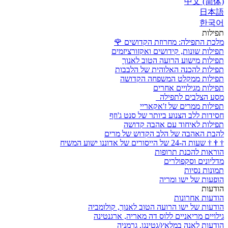
中文 (简体)
日本語
한국어
תפילות
מלכת התפילה: מחרוזת הקדושים
🌹
תפילות שונות, קידושים ואקזורציזמים
תפילות מישוע הרועה הטוב לאנוך
תפילות להכנה האלוהית של הלבבות
תפילות ממקלט המשפחה הקדושה
תפילות מגילויים אחרים
מסע הצלבים לתפילה
תפילות ממרים של ז'אקאריי
חסידות ללב הצנוע ביותר של סנט ג'וזף
תפילות לאיחוד עם אהבה קדושה
להבת האהבה של הלב הקדוש של מרים
†
†
†
שעות ה-24 של הייסורים של אדוננו ישוע המשיח
הוראות להכנת תרופות
מדליונים וסקפולרים
תמונות נסיות
הופעות של ישו ומריה
הודעות
הודעות אחרונות
הודעות של ישו הרועה הטוב לאנוך, קולומביה
גילויים מריאניים ללוס דה מאריה, ארגנטינה
הודעות לאנה במלאץ/גטינגן, גרמניה