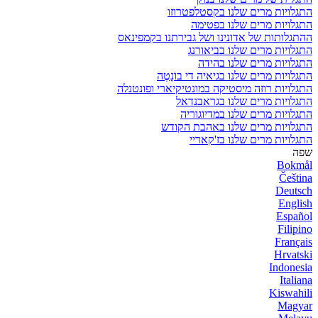
התגלויות מרים שלנו בקסטלפטרוזו
התגלויות מרים שלנו בפטימה
ההתגלותות של אדונינו ושל גבירתנו בקמפינאס
התגלויות מרים שלנו בביאורנג
התגלויות מרים שלנו בהידה
התגלויות מרים שלנו בגיאיה די בוֹנָטֶה
התגלויות רוזה מיסטיקה במונטיקיארי ופונטנלה
התגלויות מרים שלנו בגראבנדאל
התגלויות מרים שלנו במדיוגוריה
התגלויות מרים שלנו באהבת הקודש
התגלויות מרים שלנו בז'קאריי
שפה
Bokmål
Čeština
Deutsch
English
Español
Filipino
Français
Hrvatski
Indonesia
Italiana
Kiswahili
Magyar