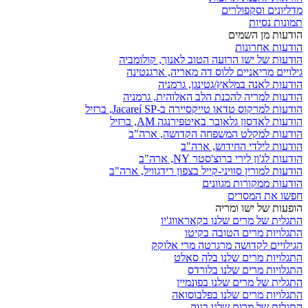
מדליונים וסקפולרים
תמונות נסיות
הודעות מן השמים
הודעות אחרונות
הודעות של ישו הרועה הטוב לאנוך, קולומביה
גילויים מריאניים ללוס דה מאריה, ארגנטינה
הודעות לאנה במלאץ/גטינגן, גרמניה
הודעות למריה להכנת הלב האלוהית, גרמניה
הודעות למרקוס טדאו טייקסיירה ב-Jacareí SP, ברזיל
הודעות לאדסון גלאובר באיטפירנגה AM, ברזיל
הודעות למקלט המשפחה הקדושה, ארה"ב
הודעות לילדי החידוש, ארה"ב
הודעות לג'ון לירי ברוצ'סטר NY, ארה"ב
הודעות למורין סוויני-קייל בצפון רידגוויל, ארה"ב
הודעות ממקורות מגוונים
חפשו את המסרים
הופעות של ישו ומריה
התגלית של מרים שלנו בקאראווג'יו
התגלויות מרים הטובה בקיטו
הגילויים לקדושה מרגרטה מרי אלוקק
התגלויות מרים שלנו בלה סאלט
התגלויות מרים שלנו בלורדס
התגלית של מרים שלנו בפונמיין
התגלויות מרים שלנו בפלבוסואה
התגלית של מרים שלנו בנוק