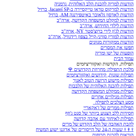
הודעות למריה להכנת הלב האלוהית, גרמניה
הודעות למרקוס טדאו טייקסיירה ב-Jacareí SP, ברזיל
הודעות לאדסון גלאובר באיטפירנגה AM, ברזיל
הודעות למקלט המשפחה הקדושה, ארה"ב
הודעות לילדי החידוש, ארה"ב
הודעות לג'ון לירי ברוצ'סטר NY, ארה"ב
הודעות למורין סוויני-קייל בצפון רידגוויל, ארה"ב
הודעות ממקורות מגוונים
חפשו את המסרים
הופעות של ישו ומריה
עמוד הבית
תפילות, הקדשות ואקזוריציזמים
מלכת התפילה: מחרוזת הקדושים
🌹
תפילות שונות, קידושים ואקזורציזמים
תפילות מישוע הרועה הטוב לאנוך
תפילות להכנה האלוהית של הלבבות
תפילות ממקלט המשפחה הקדושה
תפילות מגילויים אחרים
מסע הצלבים לתפילה
תפילות ממרים של ז'אקאריי
חסידות ללב הצנוע ביותר של סנט ג'וזף
תפילות לאיחוד עם אהבה קדושה
להבת האהבה של הלב הקדוש של מרים
†
†
†
שעות ה-24 של הייסורים של אדוננו ישוע המשיח
הוראות להכנת תרופות