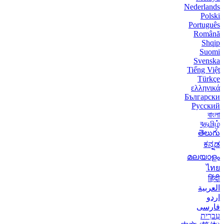
Nederlands
Polski
Português
Română
Shqip
Suomi
Svenska
Tiếng Việt
Türkçe
ελληνικά
Български
Русский
বাংলা
বதமிழ்
తెలుగు
ಕನ್ನಡ
മലയാളം
ไทย
हिंदी
العربية
اردو
فارسی
עִברִית