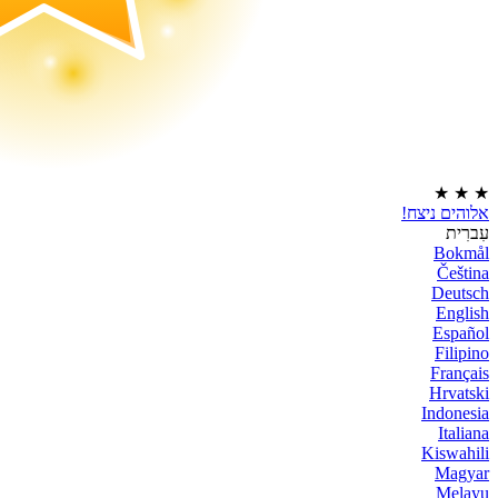
★
★
★
אלוהים ניצח!
עִברִית
Bokmål
Čeština
Deutsch
English
Español
Filipino
Français
Hrvatski
Indonesia
Italiana
Kiswahili
Magyar
Melayu